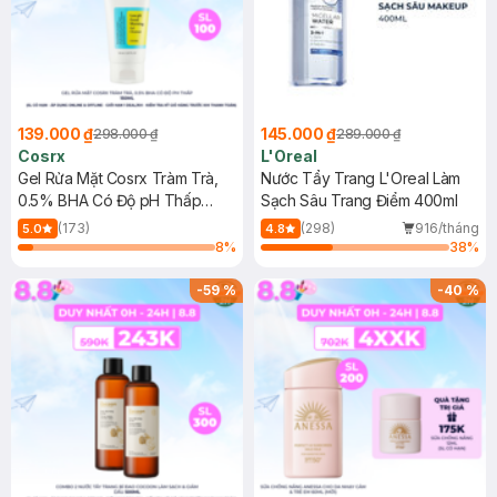
139.000 ₫
145.000 ₫
298.000 ₫
289.000 ₫
Cosrx
L'Oreal
Gel Rửa Mặt Cosrx Tràm Trà,
Nước Tẩy Trang L'Oreal Làm
0.5% BHA Có Độ pH Thấp
Sạch Sâu Trang Điểm 400ml
150ml
(173)
(298)
916/tháng
5.0
4.8
8
%
38
%
-
59
%
-
40
%