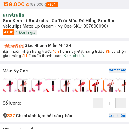
159.000 ₫
198.000 ₫
-
20
%
australis
Son Kem Lì Australis Lâu Trôi Màu Đỏ Hồng Sen 6ml
Velourlips Matte Lip Cream - Ny Cee
(SKU:
367800090
)
4.8
(
4
Đánh giá)
Start Icon
Giao Nhanh Miễn Phí 2H
Bạn muốn nhận hàng trước
10h
hôm nay. Đặt hàng trước
8h
và chọn
giao hàng
2H
ở bước thanh toán.
Xem chi tiết
Xem thêm
Màu
:
Ny Cee
Số lượng:
337
Chi nhánh tạm hết sản phẩm
Xem thêm