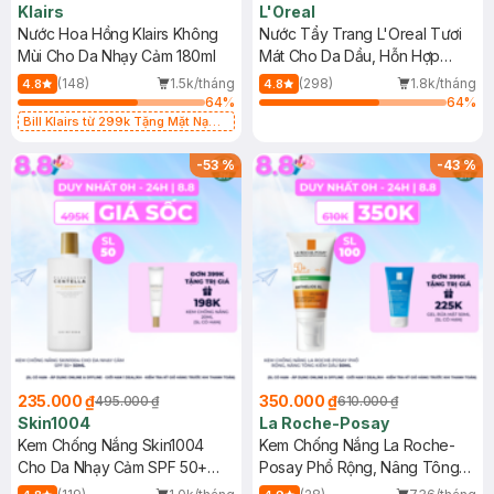
Klairs
L'Oreal
Nước Hoa Hồng Klairs Không
Nước Tẩy Trang L'Oreal Tươi
Mùi Cho Da Nhạy Cảm 180ml
Mát Cho Da Dầu, Hỗn Hợp
400ml
(148)
1.5k/tháng
(298)
1.8k/tháng
4.8
4.8
64
%
64
%
Bill Klairs từ 299k Tặng Mặt Nạ
Làm Dịu Da & Kiểm Soát Dầu Nhờn
25ml (SL Có Hạn)
-
53
%
-
43
%
235.000 ₫
350.000 ₫
495.000 ₫
610.000 ₫
Skin1004
La Roche-Posay
Kem Chống Nắng Skin1004
Kem Chống Nắng La Roche-
Cho Da Nhạy Cảm SPF 50+
Posay Phổ Rộng, Nâng Tông
50ml
Kiềm Dầu 50ml