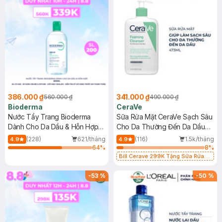
386.000 ₫
341.000 ₫
560.000 ₫
490.000 ₫
Bioderma
CeraVe
Nước Tẩy Trang Bioderma
Sữa Rửa Mặt CeraVe Sạch Sâu
Dành Cho Da Dầu & Hỗn Hợp
Cho Da Thường Đến Da Dầu
500ml
473ml
(228)
621/tháng
(116)
1.5k/tháng
4.9
4.9
64
%
8
%
Bill Cerave 299K Tặng Sữa Rửa
Mặt Cerave 30ml (SL có hạn)
-
53
%
-
50
%