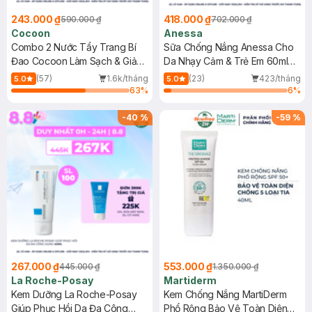
243.000 ₫
418.000 ₫
590.000 ₫
702.000 ₫
Cocoon
Anessa
Combo 2 Nước Tẩy Trang Bí
Sữa Chống Nắng Anessa Cho
Đao Cocoon Làm Sạch & Giảm
Da Nhạy Cảm & Trẻ Em 60ml
Dầu 500ml
(Mới)
(57)
1.6k/tháng
(23)
423/tháng
5.0
5.0
63
%
6
%
-
40
%
-
59
%
267.000 ₫
553.000 ₫
445.000 ₫
1.350.000 ₫
La Roche-Posay
Martiderm
Kem Dưỡng La Roche-Posay
Kem Chống Nắng MartiDerm
Giúp Phục Hồi Da Đa Công
Phổ Rộng Bảo Vệ Toàn Diện