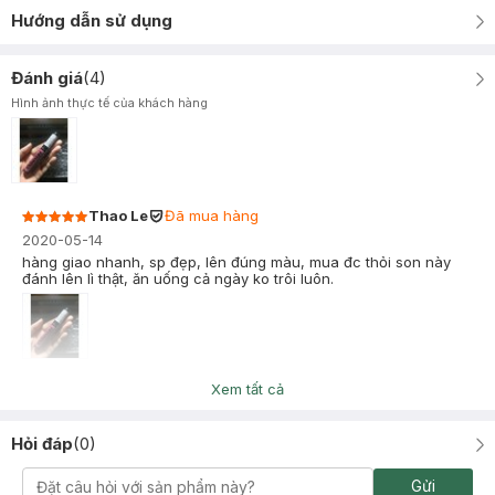
Hướng dẫn sử dụng
Đánh giá
(
4
)
Hình ảnh thực tế của khách hàng
Thao Le
Đã mua hàng
2020-05-14
hàng giao nhanh, sp đẹp, lên đúng màu, mua đc thỏi son này
đánh lên lì thật, ăn uống cả ngày ko trôi luôn.
Bảo Uyên
Đã mua hàng
Xem tất cả
2020-04-05
Mình review cây son này như sau:
Hỏi đáp
(
0
)
- Chất son: Thấy mượt, mịn, mềm, cảm giác bôi xong son khô
liền nhưng không gây cảm giác khô hay rít.
- Màu sắc: Mình chọn màu đỏ hồng. Lên đúng màu, khá hợp với
Gửi
làn da tông vàng (gần trắng) của mình.