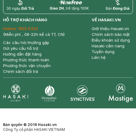
return
nowfree
price
HỖ TRỢ KHÁCH HÀNG
VỀ HASAKI.VN
Hotline:
1800 6324
Giới thiệu Hasaki.vn
(Miễn phí , 08-22h kể cả T7, CN)
Chính sách bảo mật
Điều khoản sử dụng
Các câu hỏi thường gặp
Hasaki cẩm nang
Gửi yêu cầu hỗ trợ
Tuyển dụng
Hướng dẫn đặt hàng
Liên hệ
Phương thức thanh toán
Phương thức vận chuyển
Chính sách đổi trả
Synctives
Clinic
Dermahair
Mastige
Bản quyền © 2016 Hasaki.vn
Công Ty cổ phần HASAKI VIETNAM