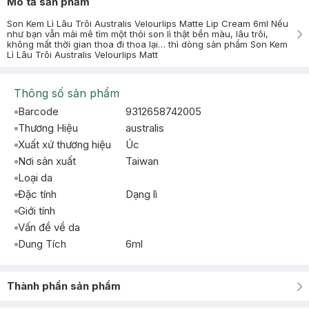
Mô tả sản phẩm
Son Kem Lì Lâu Trôi Australis Velourlips Matte Lip Cream 6ml Nếu
như bạn vẫn mải mê tìm một thỏi son lì thật bền màu, lâu trôi,
không mất thời gian thoa đi thoa lại… thì dòng sản phẩm Son Kem
Lì Lâu Trôi Australis Velourlips Matt
Thông số sản phẩm
Barcode
9312658742005
Thương Hiệu
australis
Xuất xứ thương hiệu
Úc
Nơi sản xuất
Taiwan
Loại da
Đặc tính
Dạng lì
Giới tính
Vấn đề về da
Dung Tích
6ml
Thành phần sản phẩm