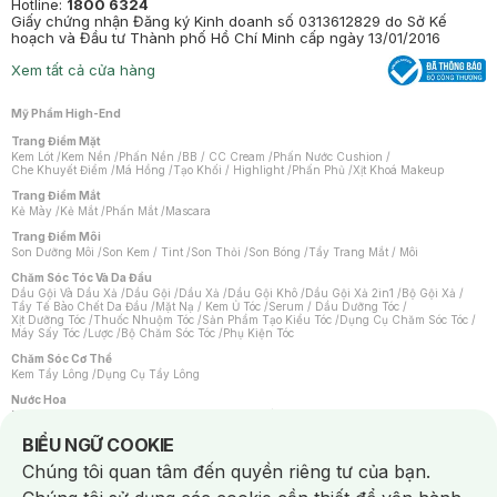
Hotline:
1800 6324
Giấy chứng nhận Đăng ký Kinh doanh số 0313612829 do Sở Kế
hoạch và Đầu tư Thành phố Hồ Chí Minh cấp ngày 13/01/2016
Xem tất cả cửa hàng
Mỹ Phẩm High-End
Trang Điểm Mặt
Kem Lót
/
Kem Nền
/
Phấn Nền
/
BB / CC Cream
/
Phấn Nước Cushion
/
Che Khuyết Điểm
/
Má Hồng
/
Tạo Khối / Highlight
/
Phấn Phủ
/
Xịt Khoá Makeup
Trang Điểm Mắt
Kẻ Mày
/
Kẻ Mắt
/
Phấn Mắt
/
Mascara
Trang Điểm Môi
Son Dưỡng Môi
/
Son Kem / Tint
/
Son Thỏi
/
Son Bóng
/
Tẩy Trang Mắt / Môi
Chăm Sóc Tóc Và Da Đầu
Dầu Gội Và Dầu Xả
/
Dầu Gội
/
Dầu Xả
/
Dầu Gội Khô
/
Dầu Gội Xả 2in1
/
Bộ Gội Xả
/
Tẩy Tế Bào Chết Da Đầu
/
Mặt Nạ / Kem Ủ Tóc
/
Serum / Dầu Dưỡng Tóc
/
Xịt Dưỡng Tóc
/
Thuốc Nhuộm Tóc
/
Sản Phẩm Tạo Kiểu Tóc
/
Dụng Cụ Chăm Sóc Tóc
/
Máy Sấy Tóc
/
Lược
/
Bộ Chăm Sóc Tóc
/
Phụ Kiện Tóc
Chăm Sóc Cơ Thể
Kem Tẩy Lông
/
Dụng Cụ Tẩy Lông
Nước Hoa
Nước Hoa Nữ
/
Nước Hoa Nam
/
Nước Hoa Cao Cấp
/
Xịt Thơm Toàn Thân
/
Nước Hoa Vùng Kín
Notice about cookies usage
BIỂU NGỮ COOKIE
Chăm Sóc Cá Nhân
Chúng tôi quan tâm đến quyền riêng tư của bạn.
Chống Muỗi
/
Khẩu Trang
/
Máy Massage
/
Mặt Nạ Xông Hơi
/
Nước Rửa Tay
/
Sản Phẩm Chăm Sóc Khác
/
Bàn Chải Đánh Răng
/
Bàn Chải Điện
/
Hỗ Trợ Trắng Răng
/
Kem Đánh Răng
/
Máy Tăm Nước
/
Nước Súc Miệng
/