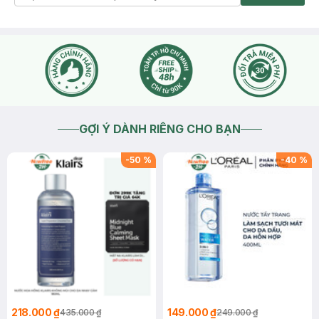
- Mùi: Mùi son thơm, không bị hắc
- Thành phần: Mình có đọc qua, thấy son có vi ta min, dưỡng
chất, chất chống oxy hóa. Và thêm biểu tượng "Vegan Friendly"
ở trang chính của nhà bán nên khá là yên tâm. Phần Vegan
Friendly là son không chứa các phẩm màu được làm từ động vật.
Các bạn có thể tìm hiểu thêm qua mạng nha.
- Độ lì: Mình chấm em được 8 điểm. Vì son lì nhưng không hẳn lì
đồng cối đá như một số son trước đây. Mình chấm thấp hơn
nhưng lại thích son này hơn vì cảm giác an tâm.
Túm cái quần lại là mình thích em son này. Mình cũng thích trang
điểm, mua linh tinh, nhưng son này khá ổn với mình. Các bạn thử
và review cho mình với nhé
GỢI Ý DÀNH RIÊNG CHO BẠN
-
50
%
-
40
%
218.000 ₫
149.000 ₫
435.000 ₫
249.000 ₫