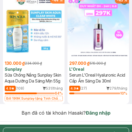
-
44
%
-
43
%
130.000 ₫
297.000 ₫
234.000 ₫
519.000 ₫
Sunplay
L'Oreal
Sữa Chống Nắng Sunplay Skin
Serum L'Oreal Hyaluronic Acid
Aqua Dưỡng Da Sáng Mịn 55g
Cấp Ẩm Sáng Da 30ml
(108)
531/tháng
(27)
279/tháng
4.9
4.9
64
%
10
%
Bill 199K Sunplay tặng Tinh Chất
Chống Nắng 7g trị giá 30K (SL có
hạn)
Bạn đã có tài khoản Hasaki?
Đăng nhập