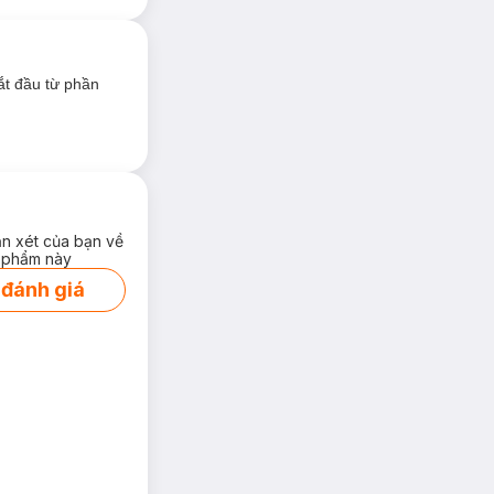
ắt đầu từ phần
ận xét của bạn về
 phẩm này
 đánh giá
on tông nude, nâu
 Vì thế mà các cô