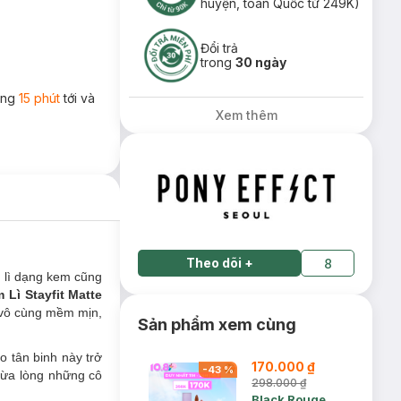
huyện, toàn Quốc từ 249K)
Đổi trả
trong
30 ngày
rong
15 phút
tới và
Xem thêm
Theo dõi
+
8
n lì dạng kem cũng
 Lì Stayfit Matte
 vô cùng mềm mịn,
Sản phẩm xem cùng
o tân binh này trở
170.000 ₫
-
43
%
vừa lòng những cô
298.000 ₫
Black Rouge