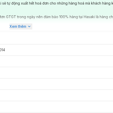
ki sẽ tự động xuất hết hoá đơn cho những hàng hoá mà khách hàng 
đơn GTGT trong ngày nên đảm bảo 100% hàng tại Hasaki là hàng ch
m mịn, thân son trong suốt vô cùng bắt mắt và sang trọng. Kết cấu c
 bột, không làm lộ vân môi, bền màu đến 8 giờ, không lem, khi đánh l
Xem thêm
sh matte mịn màng, khô hẳn sau 30 giây và bắt đầu bám chặt vào môi hơ
 bặm môi cũng không bị dính. Cảm giác trên môi vẫn thoải mái, tuy bá
014