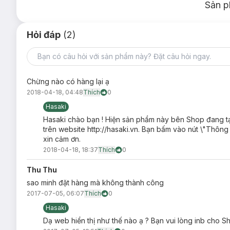
Sản p
Flawless
Incredible
Hỏi đáp
(2)
Magnificent
Onpoint
Splendid
Chừng nào có hàng lại ạ
2018-04-18, 04:48
Thích
0
Hasaki
Bảo quản:
Hasaki chào bạn ! Hiện sản phẩm này bên Shop đang tạ
trên website http://hasaki.vn. Bạn bấm vào nút \"Thôn
Nơi khô ráo, thoáng mát.
xin cảm ơn.
Tránh ánh nắng trực tiếp, nơi có nhiệt độ cao hoặc ẩm ướ
2018-04-18, 18:37
Thích
0
Đậy nắp kín sau khi sử dụng.
Thu Thu
Dung tích:
4.6ml
sao minh đặt hàng mà không thành công
2017-07-05, 06:07
Thích
0
Thương hiệu:
Pony Effect
Hasaki
Xuất xứ
: Hàn Quốc.
Dạ web hiển thị như thế nào ạ ? Bạn vui lòng inb cho S