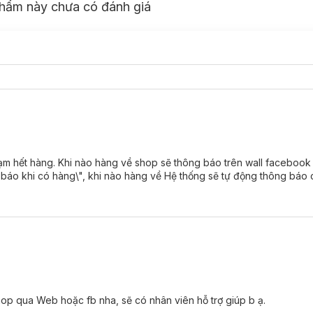
hẩm này chưa có đánh giá
m hết hàng. Khi nào hàng về shop sẽ thông báo trên wall facebook v
g báo khi có hàng\", khi nào hàng về Hệ thống sẽ tự động thông báo 
t.
hop qua Web hoặc fb nha, sẽ có nhân viên hỗ trợ giúp b ạ.