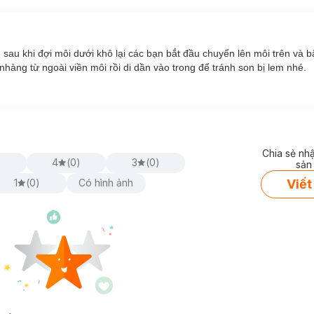
 sau khi đợi môi dưới khô lại các bạn bắt đầu chuyển lên môi trên và b
nhàng từ ngoài viền môi rồi di dần vào trong để tránh son bị lem nhé.
Chia sẻ nh
)
4
(
0
)
3
(
0
)
sản
Viết
1
(
0
)
Có hình ảnh
olour
gồm 10 màu, ngoài các tông cam, hồng, đỏ cơ bản thì còn có s
hàng loạt các bảng màu chỉ có các tông cam, hồng như son Hàn Quốc.
ũng có thể dùng bảng màu này dễ dàng.