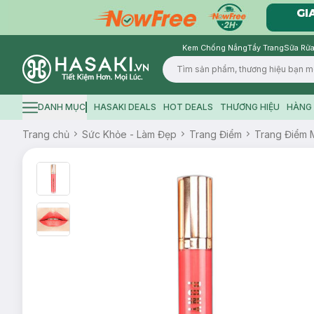
Kem Chống Nắng
Tẩy Trang
Sữa Rửa
Logo
DANH MỤC
HASAKI DEALS
HOT DEALS
THƯƠNG HIỆU
HÀNG 
Hamburger icon
Trang chủ
Sức Khỏe - Làm Đẹp
Trang Điểm
Trang Điểm 