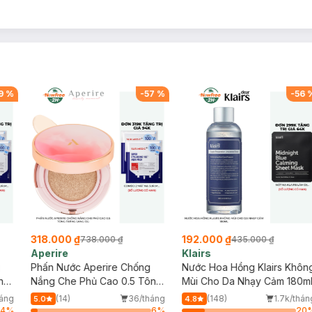
9
%
-
57
%
-
56
318.000 ₫
192.000 ₫
738.000 ₫
435.000 ₫
Aperire
Klairs
Phấn Nước Aperire Chống
Nước Hoa Hồng Klairs Khôn
ng
Nắng Che Phủ Cao 0.5 Tông
Mùi Cho Da Nhạy Cảm 180m
Trắng Sáng 13g
háng
(14)
36/tháng
(148)
1.7k/thán
5.0
4.8
64
%
6
%
20