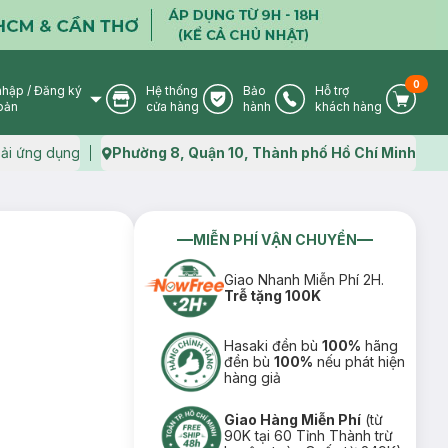
0
nhập
/
Đăng ký
Hệ thống
Bảo
Hỗ trợ
User Icon
Store Icon
Warranty Icon
Phone Icon
Cart I
oản
cửa hàng
hành
khách hàng
ải ứng dụng
Phường 8, Quận 10, Thành phố Hồ Chí Minh
Map icon
MIỄN PHÍ VẬN CHUYỂN
Giao Nhanh Miễn Phí 2H.
Trễ tặng 100K
Hasaki đền bù
100%
hãng
đền bù
100%
nếu phát hiện
hàng giả
Giao Hàng Miễn Phí
(từ
90K tại 60 Tỉnh Thành trừ