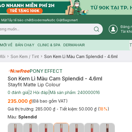
 Mặt
Tẩy tế bào chết
Bioderma
Nước Giặt
Bagsmart
Đăng 
Search icon
Tài kh
T
MỚI VỀ
BÁN CHẠY
CLINIC & SPA
DERMAHAIR
Môi
Son Kem / Tint
Son Kem Lì Màu Cam Splendid - 4.6ml
PONY EFFECT
Son Kem Lì Màu Cam Splendid - 4.6ml
Stayfit Matte Lip Colour
0
đánh giá
|
2
Hỏi đáp
|
Mã sản phẩm:
240000016
235.000 ₫
(Đã bao gồm VAT)
Giá thị trường:
285.000 ₫
- Tiết kiệm:
50.000 ₫
(
18
%
)
Màu
:
Splendid