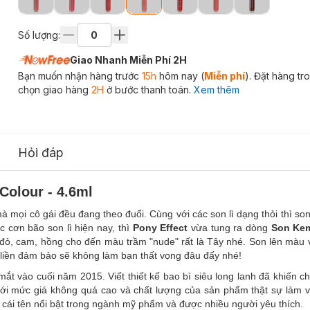
Số lượng:
Giao Nhanh Miễn Phí 2H
Bạn muốn nhận hàng trước
15h
hôm nay (
Miễn phí
). Đặt hàng t
chọn giao hàng
2H
ở bước thanh toán.
Xem thêm
Hỏi đáp
Colour - 4.6ml
 mà mọi cô gái đều đang theo đuổi. Cùng với các son lì dạng thỏi thì so
 cơn bão son lì hiện nay, thì
Pony Effect
vừa tung ra dòng
Son Kem
đỏ, cam, hồng cho đến màu trầm "nude" rất là Tây nhé. Son lên màu
liền đảm bảo sẽ không làm bạn thất vọng đâu đấy nhé!
t vào cuối năm 2015. Viết thiết kế bao bì siêu long lanh đã khiến ch
 Với mức giá không quá cao và chất lượng của sản phẩm thật sự làm 
cái tên nổi bật trong ngành mỹ phẩm và được nhiều người yêu thích.