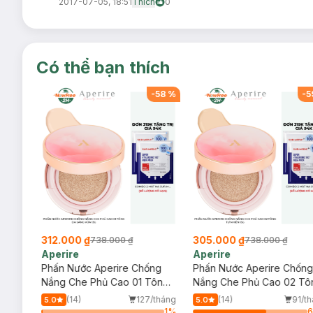
2017-07-05, 18:51
Thích
0
Có thể bạn thích
-
39
%
-
58
%
-
5
312.000 ₫
305.000 ₫
738.000 ₫
738.000 ₫
Aperire
Aperire
a
Phấn Nước Aperire Chống
Phấn Nước Aperire Chống
ẻ Em
Nắng Che Phủ Cao 01 Tông
Nắng Che Phủ Cao 02 Tô
Da Sáng Vừa 13g
Tự Nhiên 13g
/tháng
(14)
127/tháng
(14)
91/t
5.0
5.0
16
%
1
%