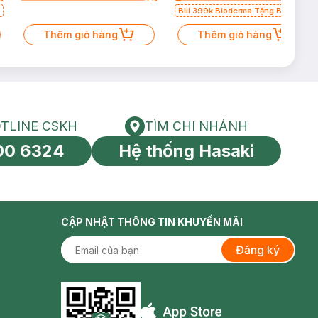
Bill 399k Bioderma Tặng Bông
Tẩy Trang Hộp 50 Miếng (SL có
Thêm giỏ hàng
hạn)
Thêm giỏ hàng
TLINE CSKH
TÌM CHI NHÁNH
HOTLINE CSKH
Tìm chi nhánh
00 6324
Hệ thống Hasaki
tín toàn cầu
CẬP NHẬT THÔNG TIN KHUYẾN MÃI
Đăng ký