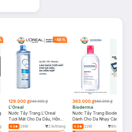
%
-
48
%
-
35
%
129.000 ₫
363.000 ₫
249.000 ₫
560.000 ₫
L'Oreal
Bioderma
g
Nước Tẩy Trang L'Oreal
Nước Tẩy Trang Bioderma
l
Tươi Mát Cho Da Dầu, Hỗn
Dành Cho Da Nhạy Cảm
Hợp 400ml
500ml
g
(298)
2.1k/tháng
(228)
804/tháng
4.8
4.9
%
1
%
6
%