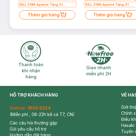
BILL 319K Aperire Tặng 01
BILL 319K Aperire Tặng 01
Combo 2 Mặt Nạ Sur.Medic+ Cấp
Combo 2 Mặt Nạ Sur.Medic+ C
Nước, Cấp Ẩm 30g (SL có hạn)
Thêm giỏ hàng
Nước, Cấp Ẩm 30g (SL có hạn)
Thêm giỏ hàng
Thanh toán khi nhận hàng
Giao nhanh miễ
Thanh toán
Giao nhanh
khi nhận
miễn phí 2H
hàng
HỖ TRỢ KHÁCH HÀNG
VỀ HA
Giới th
Hotline:
1800 6324
Chính 
(Miễn phí , 08-22h kể cả T7, CN)
Điều k
Các câu hỏi thường gặp
Hasaki
Gửi yêu cầu hỗ trợ
Tuyển 
Hướng dẫn đặt hàng