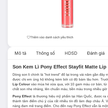
Thêm vào danh sách yêu thích
Mô tả
Thông số
HDSD
Đánh giá
Son Kem Lì Pony Effect Stayfit Matte Lip 
Dòng son lì chính là "hot trend" đổ lại trong vài năm gần đây
được chị em ủng hộ không kém bởi có độ bám lâu hơn. Trước
Lip Colour
vào mùa hè vừa qua, với 10 gam màu cơ bản, từ 
chất son nhẹ nhàng, lên chuẩn màu, bền màu trong nhiều giờ 
Pony Effect
là thương hiệu mỹ phẩm tại Hàn Quốc, được ra mắ
thành tâm điểm chú ý của rất nhiều tín đồ làm đẹp châu Á.
nàng đam mê trang điểm. Cho đến nay Pony Effect vẫn là một 