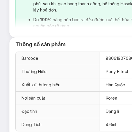
phút sau khi giao hàng thành công, hệ thống Hasa
lấy hoá đơn.
Do
100%
hàng hóa bán ra đều được xuất hết hóa 
Pony Effect Stayfit Matte Lip
Colour
với thiết kế đầu cọ mề
nguồn gốc rõ ràng.
mới của Pony không quá đặc, chất son nhẹ nhàng, mượt mà, ít
cách nhẹ nhàng. Lớp finish matte lì và rất mịn màng.
Độ lên màu chuẩn từ lần lướt đầu tiên, Son mang lại lớp fini
Thông số sản phẩm
son chồng lên lớp thứ 2 thì cảm giác khô sẽ rất rõ rệt, khi
gây khó chịu.
Barcode
8806190708
Thương Hiệu
Pony Effect
Xuất xứ thương hiệu
Hàn Quốc
Nơi sản xuất
Korea
Đặc tính
Dạng lì
Dung Tích
4.6ml