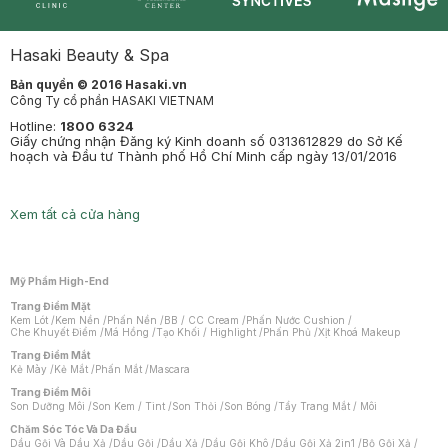
Synctives
Clinic
Dermahair
Mastige
Hasaki Beauty & Spa
Bản quyền © 2016 Hasaki.vn
Công Ty cổ phần HASAKI VIETNAM
Hotline:
1800 6324
Giấy chứng nhận Đăng ký Kinh doanh số 0313612829 do Sở Kế
hoạch và Đầu tư Thành phố Hồ Chí Minh cấp ngày 13/01/2016
Xem tất cả cửa hàng
Mỹ Phẩm High-End
Trang Điểm Mặt
Kem Lót
/
Kem Nền
/
Phấn Nền
/
BB / CC Cream
/
Phấn Nước Cushion
/
Che Khuyết Điểm
/
Má Hồng
/
Tạo Khối / Highlight
/
Phấn Phủ
/
Xịt Khoá Makeup
Trang Điểm Mắt
Kẻ Mày
/
Kẻ Mắt
/
Phấn Mắt
/
Mascara
Trang Điểm Môi
Son Dưỡng Môi
/
Son Kem / Tint
/
Son Thỏi
/
Son Bóng
/
Tẩy Trang Mắt / Môi
Chăm Sóc Tóc Và Da Đầu
Dầu Gội Và Dầu Xả
/
Dầu Gội
/
Dầu Xả
/
Dầu Gội Khô
/
Dầu Gội Xả 2in1
/
Bộ Gội Xả
/