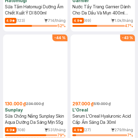
Hatomugi
Garnier
Sữa Tắm Hatomugi Dưỡng Ẩm
Nước Tẩy Trang Garnier Dành
Chiết Xuất Ý Dĩ 800ml
Cho Da Dầu Và Mụn 400ml
(Mới)
(123)
714/tháng
(69)
1.0k/tháng
4.9
4.9
52
%
47
%
-
44
%
-
43
%
130.000 ₫
297.000 ₫
234.000 ₫
519.000 ₫
Sunplay
L'Oreal
Sữa Chống Nắng Sunplay Skin
Serum L'Oreal Hyaluronic Acid
Aqua Dưỡng Da Sáng Mịn 55g
Cấp Ẩm Sáng Da 30ml
(108)
531/tháng
(27)
279/tháng
4.9
4.9
79
%
7
%