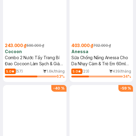
243.000 ₫
403.000 ₫
590.000 ₫
702.000 ₫
Cocoon
Anessa
Combo 2 Nước Tẩy Trang Bí
Sữa Chống Nắng Anessa Cho
Đao Cocoon Làm Sạch & Giảm
Da Nhạy Cảm & Trẻ Em 60ml
Dầu 500ml
(Mới)
(57)
1.6k/tháng
(23)
439/tháng
5.0
5.0
63
%
34
%
-
40
%
-
59
%