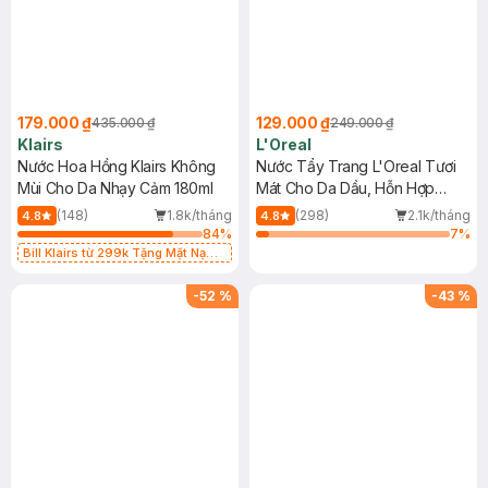
179.000 ₫
129.000 ₫
435.000 ₫
249.000 ₫
Klairs
L'Oreal
Nước Hoa Hồng Klairs Không
Nước Tẩy Trang L'Oreal Tươi
Mùi Cho Da Nhạy Cảm 180ml
Mát Cho Da Dầu, Hỗn Hợp
400ml
(148)
1.8k/tháng
(298)
2.1k/tháng
4.8
4.8
84
%
7
%
Bill Klairs từ 299k Tặng Mặt Nạ
Làm Dịu Da & Kiểm Soát Dầu Nhờn
25ml (SL Có Hạn)
-
52
%
-
43
%