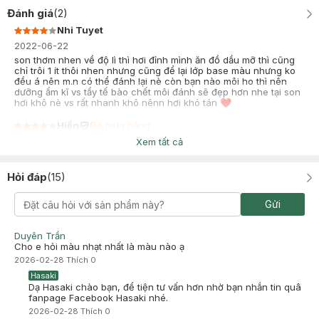
Đánh giá
(
2
)
Nhi Tuyet
2022-06-22
son thơm nhen về độ lì thì hơi đỉnh mình ăn đồ dầu mỡ thì cũng
chỉ trôi 1 ít thôi nhen nhưng cũng để lại lớp base màu nhưng ko
đều á nên m.n có thể đánh lại nè còn bạn nào môi ho thì nên
dưỡng ẩm kĩ vs tẩy tế bào chết môi đánh sẽ đẹp hơn nhe tại son
hơi khô nè vs rất nhanh khô nênn hơi khó tán ❤
Hiền
Đã mua hàng
2022-01-21
Xem tất cả
son lâu trôi nhưng khi trôi thì ko để lại lớp base nên nhìn ko tự
nhiên. nên cân nhắc
Hỏi đáp
(
15
)
Gửi
Duyên Trần
Cho e hỏi màu nhạt nhất là màu nào ạ
2026-02-28
Thích
0
Hasaki
Dạ Hasaki chào bạn, để tiện tư vấn hơn nhờ bạn nhắn tin quâ
fanpage Facebook Hasaki nhé.
2026-02-28
Thích
0