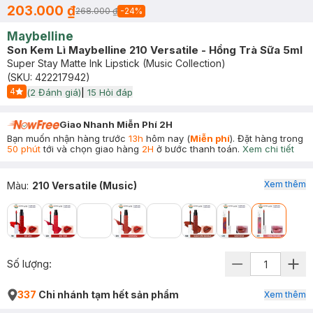
203.000 ₫
268.000 ₫
-
24
%
Maybelline
Son Kem Lì Maybelline 210 Versatile - Hồng Trà Sữa 5ml
Super Stay Matte Ink Lipstick (Music Collection)
(SKU:
422217942
)
4
(
2
Đánh giá)
|
15
Hỏi đáp
Start Icon
Giao Nhanh Miễn Phí 2H
Bạn muốn nhận hàng trước
13h
hôm nay (
Miễn phí
). Đặt hàng trong
50 phút
tới và chọn giao hàng
2H
ở bước thanh toán.
Xem chi tiết
Xem thêm
Màu
:
210 Versatile (Music)
Số lượng:
337
Chi nhánh tạm hết sản phẩm
Xem thêm