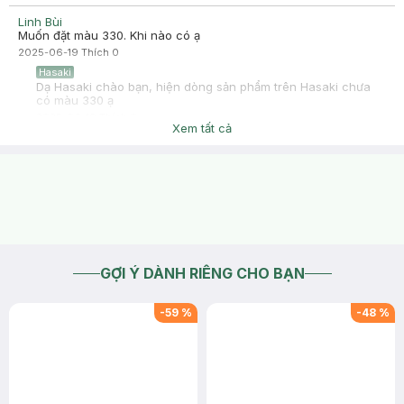
Linh Bùi
Muốn đặt màu 330. Khi nào có ạ
2025-06-19
Thích
0
Hasaki
Dạ Hasaki chào bạn, hiện dòng sản phẩm trên Hasaki chưa
có màu 330 ạ
2025-06-19
Thích
0
Xem tất cả
GỢI Ý DÀNH RIÊNG CHO BẠN
-
59
%
-
48
%