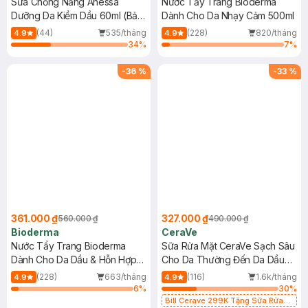
Sữa Chống Nắng Anessa
Nước Tẩy Trang Bioderma
Dưỡng Da Kiềm Dầu 60ml (Bản
Dành Cho Da Nhạy Cảm 500ml
Mới)
(44)
535/tháng
(228)
820/tháng
4.9
4.9
34
%
7
%
-
36
%
-
33
%
361.000 ₫
327.000 ₫
560.000 ₫
490.000 ₫
Bioderma
CeraVe
Nước Tẩy Trang Bioderma
Sữa Rửa Mặt CeraVe Sạch Sâu
Dành Cho Da Dầu & Hỗn Hợp
Cho Da Thường Đến Da Dầu
500ml
473ml
(228)
663/tháng
(116)
1.6k/tháng
4.9
4.9
6
%
30
%
Bill Cerave 299K Tặng Sữa Rửa