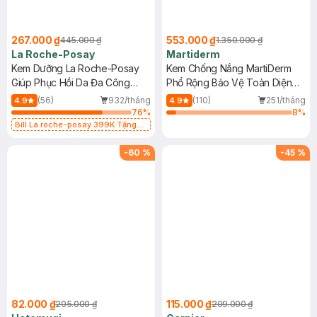
267.000 ₫
553.000 ₫
445.000 ₫
1.350.000 ₫
La Roche-Posay
Martiderm
Kem Dưỡng La Roche-Posay
Kem Chống Nắng MartiDerm
Giúp Phục Hồi Da Đa Công
Phổ Rộng Bảo Vệ Toàn Diện
Dụng 40ml
40ml
(56)
932/tháng
(110)
251/tháng
4.9
4.9
76
%
8
%
Bill La roche-posay 399K Tặng
Gel rửa mặt da dầu nhạy cảm 50ml
(SL có hạn)
-
60
%
-
45
%
82.000 ₫
115.000 ₫
205.000 ₫
209.000 ₫