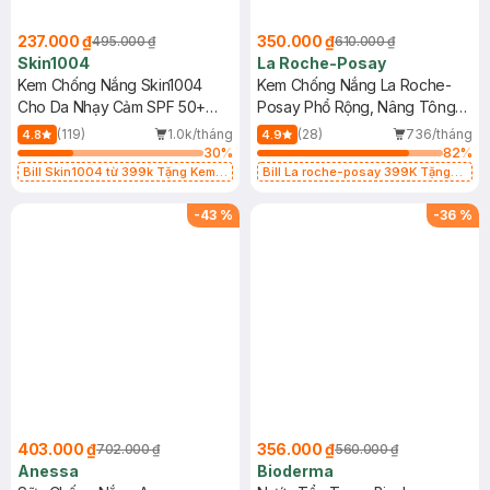
237.000 ₫
350.000 ₫
495.000 ₫
610.000 ₫
Skin1004
La Roche-Posay
Kem Chống Nắng Skin1004
Kem Chống Nắng La Roche-
Cho Da Nhạy Cảm SPF 50+
Posay Phổ Rộng, Nâng Tông
50ml
Kiềm Dầu 50ml
(119)
1.0k/tháng
(28)
736/tháng
4.8
4.9
30
%
82
%
Bill Skin1004 từ 399k Tặng Kem
Bill La roche-posay 399K Tặng
Chống Nắng Cho Da Nhạy Cảm
Gel rửa mặt da dầu nhạy cảm 50ml
SPF 50+ 20ml (SL Có Hạn)
(SL có hạn)
-
43
%
-
36
%
403.000 ₫
356.000 ₫
702.000 ₫
560.000 ₫
Anessa
Bioderma