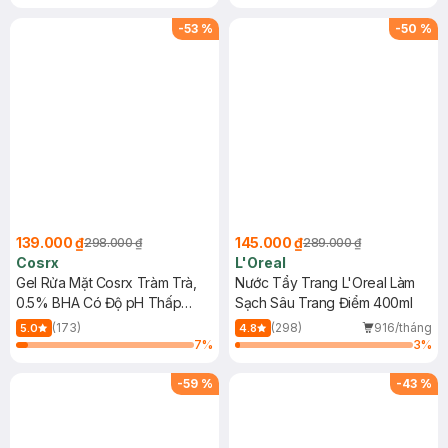
Mặt Cerave 30ml (SL có hạn)
-
53
%
-
50
%
139.000 ₫
145.000 ₫
298.000 ₫
289.000 ₫
Cosrx
L'Oreal
Gel Rửa Mặt Cosrx Tràm Trà,
Nước Tẩy Trang L'Oreal Làm
0.5% BHA Có Độ pH Thấp
Sạch Sâu Trang Điểm 400ml
150ml
(173)
(298)
916/tháng
5.0
4.8
7
%
3
%
-
59
%
-
43
%