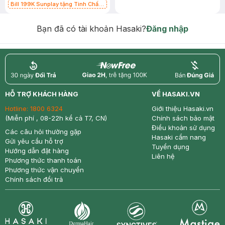
Bill 199K Sunplay tặng Tinh Chất
Chống Nắng 7g trị giá 30K (SL có
hạn)
Bạn đã có tài khoản Hasaki?
Đăng nhập
return
nowfree
price
HỖ TRỢ KHÁCH HÀNG
VỀ HASAKI.VN
Hotline:
1800 6324
Giới thiệu Hasaki.vn
(Miễn phí , 08-22h kể cả T7, CN)
Chính sách bảo mật
Điều khoản sử dụng
Các câu hỏi thường gặp
Hasaki cẩm nang
Gửi yêu cầu hỗ trợ
Tuyển dụng
Hướng dẫn đặt hàng
Liên hệ
Phương thức thanh toán
Phương thức vận chuyển
Chính sách đổi trả