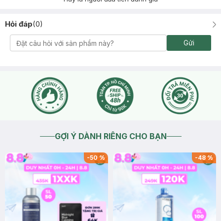
Hỏi đáp
(
0
)
Gửi
GỢI Ý DÀNH RIÊNG CHO BẠN
-
50
%
-
48
%