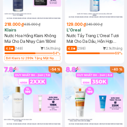
218.000 ₫
129.000 ₫
435.000 ₫
249.000 ₫
Klairs
L'Oreal
Nước Hoa Hồng Klairs Không
Nước Tẩy Trang L'Oreal Tươi
Mùi Cho Da Nhạy Cảm 180ml
Mát Cho Da Dầu, Hỗn Hợp
400ml
(148)
1.5k/tháng
(298)
2.1k/tháng
4.8
4.8
64
%
69
%
Bill Klairs từ 299k Tặng Mặt Nạ
Làm Dịu Da & Kiểm Soát Dầu Nhờn
25ml (SL Có Hạn)
-
54
%
-
40
%