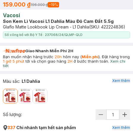
159.000 ₫
196.000 ₫
-
19
%
Vacosi
Son Kem Lì Vacosi L1 Dahlia Màu Đỏ Cam Đất 5.5g
Glaflo Matte Lookbook Lip Cream - L1 Dahlia
(SKU:
422224836
)
Số công bố với Bộ Y Tế : 237068/24/QLMP-QLD
Giao Nhanh Miễn Phí 2H
Bạn muốn nhận hàng trước
20h
hôm nay (
Miễn phí
). Đặt hàng trong
1 giờ 5 phút
tới và chọn giao hàng
2H
ở bước thanh toán.
Xem chi
tiết
Xem thêm
Màu sắc
:
L1 Dahlia
Số lượng:
337
Chi nhánh tạm hết sản phẩm
Xem thêm