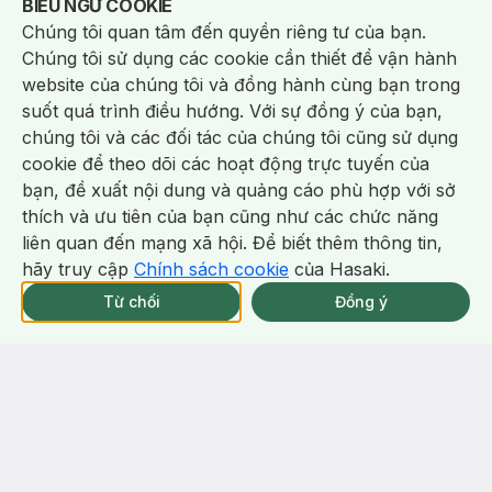
Notice about cookies usage
BIỂU NGỮ COOKIE
Mới)
(44)
480/tháng
(228)
864/tháng
4.9
4.9
Chúng tôi quan tâm đến quyền riêng tư của bạn.
64
%
75
%
Chúng tôi sử dụng các cookie cần thiết để vận hành
website của chúng tôi và đồng hành cùng bạn trong
-
40
%
-
33
%
suốt quá trình điều hướng. Với sự đồng ý của bạn,
chúng tôi và các đối tác của chúng tôi cũng sử dụng
cookie để theo dõi các hoạt động trực tuyến của
bạn, đề xuất nội dung và quảng cáo phù hợp với sở
Chat i
thích và ưu tiên của bạn cũng như các chức năng
liên quan đến mạng xã hội. Để biết thêm thông tin,
hãy truy cập
Chính sách cookie
của Hasaki.
NowFree 2H
Giao Nhanh Miễn Phí 2H
Xem chi tiết
Từ chối
Đồng ý
THÔNG BÁO
337 CN TẠM HẾT SP
KHI CÓ HÀNG ONLINE
338.000 ₫
327.000 ₫
560.000 ₫
490.000 ₫
Bioderma
CeraVe
Nước Tẩy Trang Bioderma
Sữa Rửa Mặt CeraVe Sạch Sâu
Dành Cho Da Dầu & Hỗn Hợp
Cho Da Thường Đến Da Dầu
500ml
473ml
(228)
709/tháng
(116)
1.6k/tháng
4.9
4.9
45
%
59
%
Bill Cerave 299K Tặng Sữa Rửa
Mặt Cerave 30ml (SL có hạn)