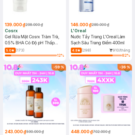
139.000 ₫
146.000 ₫
298.000 ₫
289.000 ₫
Cosrx
L'Oreal
Gel Rửa Mặt Cosrx Tràm Trà,
Nước Tẩy Trang L'Oreal Làm
0.5% BHA Có Độ pH Thấp
Sạch Sâu Trang Điểm 400ml
150ml
(173)
(298)
910/tháng
5.0
4.8
12
%
82
%
-
59
%
-
36
%
243.000 ₫
448.000 ₫
590.000 ₫
702.000 ₫