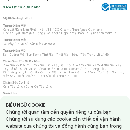
Xem tất cả cửa hàng
Mỹ Phẩm High-End
Trang Điểm Mặt
Kem Lót
/
Kem Nền
/
Phấn Nền
/
BB / CC Cream
/
Phấn Nước Cushion
/
Che Khuyết Điểm
/
Má Hồng
/
Tạo Khối / Highlight
/
Phấn Phủ
/
Xịt Khoá Makeup
Trang Điểm Mắt
Kẻ Mày
/
Kẻ Mắt
/
Phấn Mắt
/
Mascara
Trang Điểm Môi
Son Dưỡng Môi
/
Son Kem / Tint
/
Son Thỏi
/
Son Bóng
/
Tẩy Trang Mắt / Môi
Chăm Sóc Tóc Và Da Đầu
Dầu Gội Và Dầu Xả
/
Dầu Gội
/
Dầu Xả
/
Dầu Gội Khô
/
Dầu Gội Xả 2in1
/
Bộ Gội Xả
/
Tẩy Tế Bào Chết Da Đầu
/
Mặt Nạ / Kem Ủ Tóc
/
Serum / Dầu Dưỡng Tóc
/
Xịt Dưỡng Tóc
/
Thuốc Nhuộm Tóc
/
Sản Phẩm Tạo Kiểu Tóc
/
Dụng Cụ Chăm Sóc Tóc
/
Máy Sấy Tóc
/
Lược
/
Bộ Chăm Sóc Tóc
/
Phụ Kiện Tóc
Chăm Sóc Cơ Thể
Kem Tẩy Lông
/
Dụng Cụ Tẩy Lông
Nước Hoa
Nước Hoa Nữ
/
Nước Hoa Nam
/
Nước Hoa Cao Cấp
/
Xịt Thơm Toàn Thân
/
Nước Hoa Vùng Kín
Notice about cookies usage
BIỂU NGỮ COOKIE
Chăm Sóc Cá Nhân
Chúng tôi quan tâm đến quyền riêng tư của bạn.
Chống Muỗi
/
Khẩu Trang
/
Máy Massage
/
Mặt Nạ Xông Hơi
/
Nước Rửa Tay
/
Sản Phẩm Chăm Sóc Khác
/
Bàn Chải Đánh Răng
/
Bàn Chải Điện
/
Chúng tôi sử dụng các cookie cần thiết để vận hành
Hỗ Trợ Trắng Răng
/
Kem Đánh Răng
/
Máy Tăm Nước
/
Nước Súc Miệng
/
Tăm / Chỉ Nha Khoa
/
Xịt Thơm Miệng
/
Dung Dịch Vệ Sinh
/
Dưỡng Vùng Kín
/
website của chúng tôi và đồng hành cùng bạn trong
Khăn Ướt Vệ Sinh Vùng Kín
/
Băng Vệ Sinh
/
Tampon
/
Bọt Cạo Râu
/
Dao Cạo Râu
/
Máy Cạo Râu