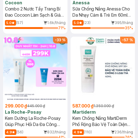
Cocoon
Anessa
Combo 2 Nước Tẩy Trang Bí
Sữa Chống Nắng Anessa Cho
Đao Cocoon Làm Sạch & Giảm
Da Nhạy Cảm & Trẻ Em 60ml
Dầu 500ml
(Mới)
(57)
1.6k/tháng
(23)
395/tháng
5.0
5.0
71
%
35
%
-
33
%
-
57
%
299.000 ₫
587.000 ₫
445.000 ₫
1.350.000 ₫
La Roche-Posay
Martiderm
Kem Dưỡng La Roche-Posay
Kem Chống Nắng MartiDerm
Giúp Phục Hồi Da Đa Công
Phổ Rộng Bảo Vệ Toàn Diện
Dụng 40ml
40ml
(56)
832/tháng
(110)
236/tháng
4.9
4.9
41
%
76
%