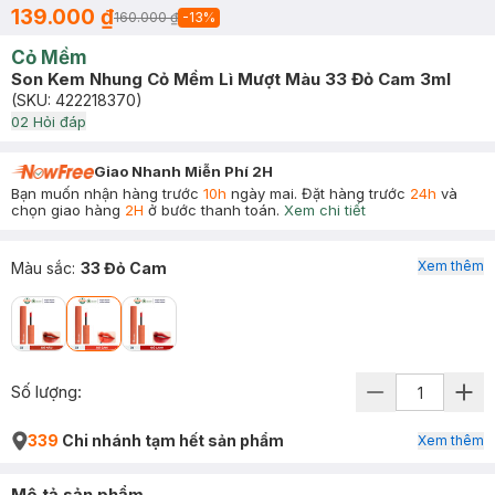
139.000 ₫
160.000 ₫
-
13
%
Cỏ Mềm
Son Kem Nhung Cỏ Mềm Lì Mượt Màu 33 Đỏ Cam 3ml
(SKU:
422218370
)
0
2
Hỏi đáp
Giao Nhanh Miễn Phí 2H
Bạn muốn nhận hàng trước
10h
ngày mai. Đặt hàng trước
24h
và
chọn giao hàng
2H
ở bước thanh toán.
Xem chi tiết
Xem thêm
Màu sắc
:
33 Đỏ Cam
Số lượng:
339
Chi nhánh tạm hết sản phẩm
Xem thêm
Mô tả sản phẩm