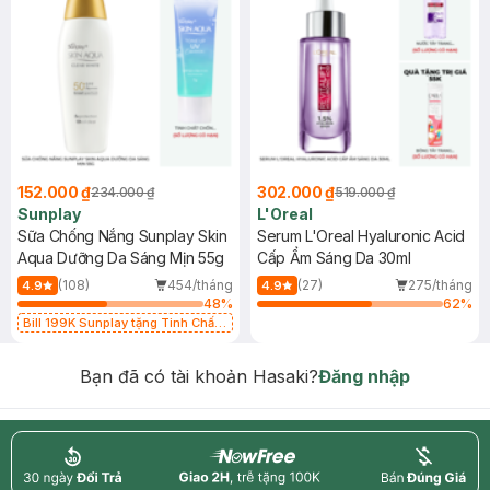
152.000 ₫
302.000 ₫
234.000 ₫
519.000 ₫
Sunplay
L'Oreal
Sữa Chống Nắng Sunplay Skin
Serum L'Oreal Hyaluronic Acid
Aqua Dưỡng Da Sáng Mịn 55g
Cấp Ẩm Sáng Da 30ml
(108)
454/tháng
(27)
275/tháng
4.9
4.9
48
%
62
%
Bill 199K Sunplay tặng Tinh Chất
Chống Nắng 7g trị giá 30K (SL có
hạn)
Bạn đã có tài khoản Hasaki?
Đăng nhập