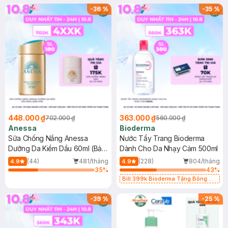
SPF 50+ 20ml (SL Có Hạn)
(SL có hạn)
-
36
%
-
35
%
448.000 ₫
363.000 ₫
702.000 ₫
560.000 ₫
Anessa
Bioderma
Sữa Chống Nắng Anessa
Nước Tẩy Trang Bioderma
Dưỡng Da Kiềm Dầu 60ml (Bản
Dành Cho Da Nhạy Cảm 500ml
Mới)
(44)
481/tháng
(228)
804/tháng
4.9
4.9
35
%
43
%
Bill 399k Bioderma Tặng Bông
Tẩy Trang Hộp 50 Miếng (SL có
hạn)
-
39
%
-
25
%