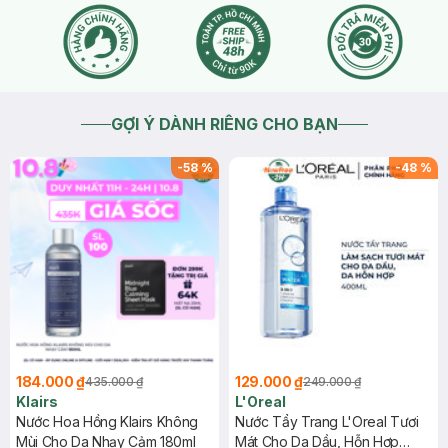
trạng sản phẩm còn tại chi nhánh và thông báo trên Fanpage:
Hasaki Beauty & Clinic, trên Website/App Hasaki. Bạn nhớ
theo dõi Fanpage, Website/App Hasaki để cập nhật thông tin
chính xác nhất nhé.
2025-03-17
Thích
0
GỢI Ý DÀNH RIÊNG CHO BẠN
-
58
%
-
48
%
184.000 ₫
129.000 ₫
435.000 ₫
249.000 ₫
Klairs
L'Oreal
Nước Hoa Hồng Klairs Không
Nước Tẩy Trang L'Oreal Tươi
Mùi Cho Da Nhạy Cảm 180ml
Mát Cho Da Dầu, Hỗn Hợp