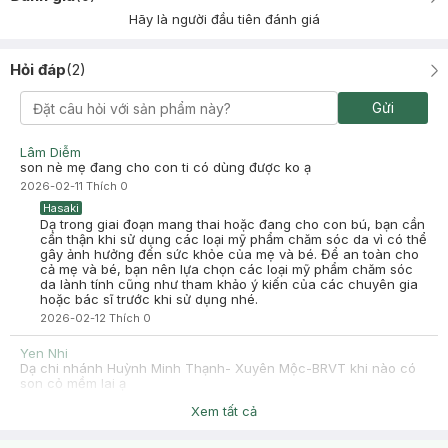
Hãy là người đầu tiên đánh giá
Hỏi đáp
(
2
)
Gửi
Lâm Diễm
son nè mẹ đang cho con ti có dùng được ko ạ
2026-02-11
Thích
0
Hasaki
Dạ trong giai đoạn mang thai hoặc đang cho con bú, bạn cần
cẩn thận khi sử dụng các loại mỹ phẩm chăm sóc da vì có thể
gây ảnh hưởng đến sức khỏe của mẹ và bé. Để an toàn cho
cả mẹ và bé, bạn nên lựa chọn các loại mỹ phẩm chăm sóc
da lành tính cũng như tham khảo ý kiến của các chuyên gia
hoặc bác sĩ trước khi sử dụng nhé.
2026-02-12
Thích
0
Yen Nhi
Dạ chi nhánh Huỳnh Minh Thạnh- Xuyên Mộc-BRVT khi nào có
son cỏ mềm lai ạ
2025-03-17
Thích
0
Xem tất cả
Hasaki
Dạ khi nào có hàng về thêm hệ thống sẽ cập nhật lại tình