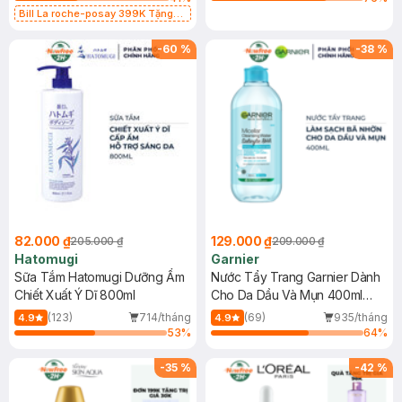
Bill La roche-posay 399K Tặng
Gel rửa mặt da dầu nhạy cảm 50ml
(SL có hạn)
-
60
%
-
38
%
82.000 ₫
129.000 ₫
205.000 ₫
209.000 ₫
Hatomugi
Garnier
Sữa Tắm Hatomugi Dưỡng Ẩm
Nước Tẩy Trang Garnier Dành
Chiết Xuất Ý Dĩ 800ml
Cho Da Dầu Và Mụn 400ml
(Mới)
(123)
714/tháng
(69)
935/tháng
4.9
4.9
53
%
64
%
-
35
%
-
42
%