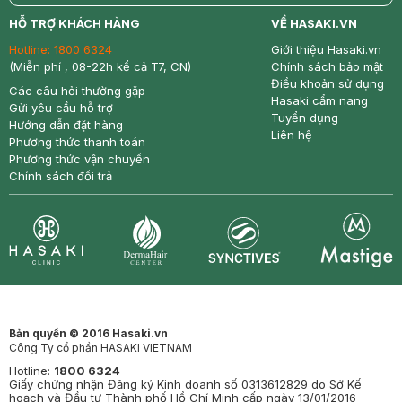
return
nowfree
price
HỖ TRỢ KHÁCH HÀNG
VỀ HASAKI.VN
Hotline:
1800 6324
Giới thiệu Hasaki.vn
(Miễn phí , 08-22h kể cả T7, CN)
Chính sách bảo mật
Điều khoản sử dụng
Các câu hỏi thường gặp
Hasaki cẩm nang
Gửi yêu cầu hỗ trợ
Tuyển dụng
Hướng dẫn đặt hàng
Liên hệ
Phương thức thanh toán
Phương thức vận chuyển
Chính sách đổi trả
Synctives
Clinic
Dermahair
Mastige
Bản quyền © 2016 Hasaki.vn
Công Ty cổ phần HASAKI VIETNAM
Hotline:
1800 6324
Giấy chứng nhận Đăng ký Kinh doanh số 0313612829 do Sở Kế
hoạch và Đầu tư Thành phố Hồ Chí Minh cấp ngày 13/01/2016