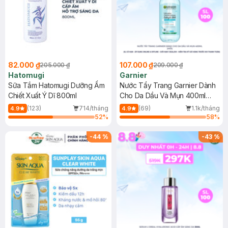
82.000 ₫
107.000 ₫
205.000 ₫
209.000 ₫
Hatomugi
Garnier
Sữa Tắm Hatomugi Dưỡng Ẩm
Nước Tẩy Trang Garnier Dành
Chiết Xuất Ý Dĩ 800ml
Cho Da Dầu Và Mụn 400ml
(Mới)
(123)
714/tháng
(69)
1.1k/tháng
4.9
4.9
52
%
58
%
-
44
%
-
43
%