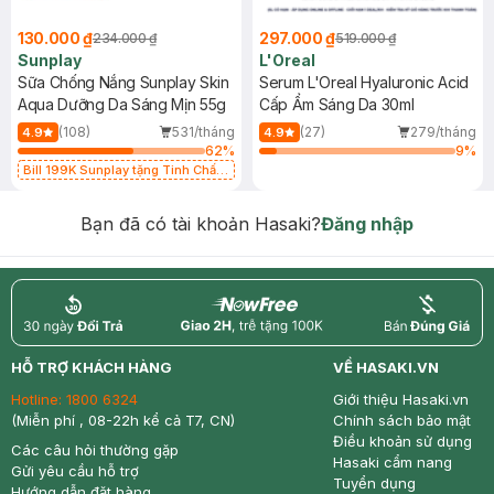
130.000 ₫
297.000 ₫
234.000 ₫
519.000 ₫
Sunplay
L'Oreal
Sữa Chống Nắng Sunplay Skin
Serum L'Oreal Hyaluronic Acid
Aqua Dưỡng Da Sáng Mịn 55g
Cấp Ẩm Sáng Da 30ml
(108)
531/tháng
(27)
279/tháng
4.9
4.9
62
%
9
%
Bill 199K Sunplay tặng Tinh Chất
Chống Nắng 7g trị giá 30K (SL có
hạn)
Bạn đã có tài khoản Hasaki?
Đăng nhập
return
nowfree
price
HỖ TRỢ KHÁCH HÀNG
VỀ HASAKI.VN
Hotline:
1800 6324
Giới thiệu Hasaki.vn
(Miễn phí , 08-22h kể cả T7, CN)
Chính sách bảo mật
Điều khoản sử dụng
Các câu hỏi thường gặp
Hasaki cẩm nang
Gửi yêu cầu hỗ trợ
Tuyển dụng
Hướng dẫn đặt hàng