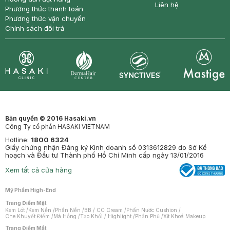
Liên hệ
Phương thức thanh toán
Phương thức vận chuyển
Chính sách đổi trả
Synctives
Clinic
Dermahair
Mastige
Bản quyền © 2016 Hasaki.vn
Công Ty cổ phần HASAKI VIETNAM
Hotline:
1800 6324
Giấy chứng nhận Đăng ký Kinh doanh số 0313612829 do Sở Kế
hoạch và Đầu tư Thành phố Hồ Chí Minh cấp ngày 13/01/2016
Xem tất cả cửa hàng
Mỹ Phẩm High-End
Trang Điểm Mặt
Kem Lót
/
Kem Nền
/
Phấn Nền
/
BB / CC Cream
/
Phấn Nước Cushion
/
Che Khuyết Điểm
/
Má Hồng
/
Tạo Khối / Highlight
/
Phấn Phủ
/
Xịt Khoá Makeup
Trang Điểm Mắt