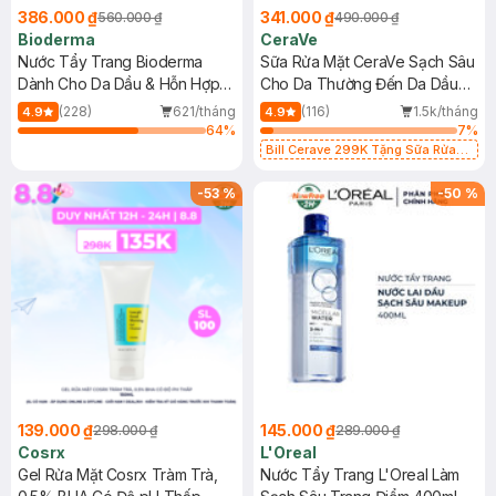
386.000 ₫
341.000 ₫
560.000 ₫
490.000 ₫
Bioderma
CeraVe
Nước Tẩy Trang Bioderma
Sữa Rửa Mặt CeraVe Sạch Sâu
Dành Cho Da Dầu & Hỗn Hợp
Cho Da Thường Đến Da Dầu
500ml
473ml
(228)
621/tháng
(116)
1.5k/tháng
4.9
4.9
64
%
7
%
Bill Cerave 299K Tặng Sữa Rửa
Mặt Cerave 30ml (SL có hạn)
-
53
%
-
50
%
139.000 ₫
145.000 ₫
298.000 ₫
289.000 ₫
Cosrx
L'Oreal
Gel Rửa Mặt Cosrx Tràm Trà,
Nước Tẩy Trang L'Oreal Làm