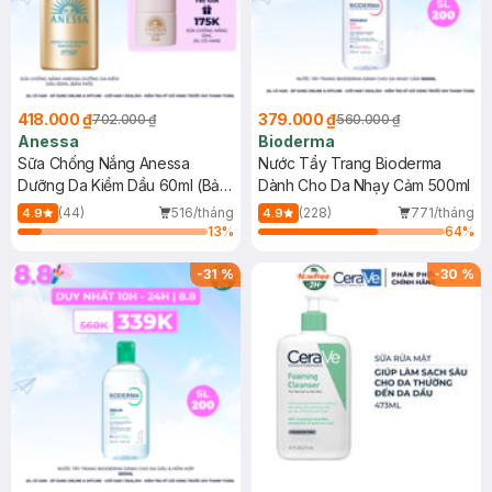
418.000 ₫
379.000 ₫
702.000 ₫
560.000 ₫
Anessa
Bioderma
Sữa Chống Nắng Anessa
Nước Tẩy Trang Bioderma
Dưỡng Da Kiềm Dầu 60ml (Bản
Dành Cho Da Nhạy Cảm 500ml
Mới)
(44)
516/tháng
(228)
771/tháng
4.9
4.9
13
%
64
%
-
31
%
-
30
%