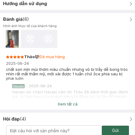
Hướng dẫn sử dụng
Đánh giá
(
6
)
Hình ảnh thực tế của khách hàng
Thảo
Đã mua hàng
2025-06-24
chất son mịn mùi thơm màu chuẩn nhưng vỏ bị trầy dễ bong tróc
nhìn rất mất thẩm mỹ, mới xài được 1 tuần chứ 3ce phía sau bị
phai luôn
-
2025-06-24
Hasaki
Hasaki xin chào! Hasaki cảm ơn Thảo đã dành thời gian đánh
giá. Sự hài lòng của khách hàng là động lực to lớn để Hasaki
ngày càng phát triển hơn nữa về chất lượng dịch vụ. Cảm ơn
Xem tất cả
bạn đã tin tưởng và mua sắm tại Hasaki!
Nhi
Đã mua hàng
Hỏi đáp
(
4
)
2025-06-22
Son mềm mướt nhưng lên môi màu hơi bợt, ko che phủ tốt, ko
Gửi
thích bằng Romand. Mình đã dùng cả son thỏi và son kem của