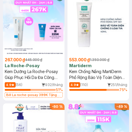
267.000 ₫
553.000 ₫
445.000 ₫
1.350.000 ₫
La Roche-Posay
Martiderm
Kem Dưỡng La Roche-Posay
Kem Chống Nắng MartiDerm
Giúp Phục Hồi Da Đa Công
Phổ Rộng Bảo Vệ Toàn Diện
Dụng 40ml
40ml
(56)
932/tháng
(110)
251/tháng
4.9
4.9
51
%
75
%
Bill La roche-posay 399K Tặng
Gel rửa mặt da dầu nhạy cảm 50ml
(SL có hạn)
-
60
%
-
49
%