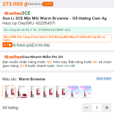
273.000 ₫
408.000 ₫
-
33
%
3CE
Son Lì 3CE Mịn Môi Warm Brownie - Gỗ Hương Cam 4g
Hazy Lip Clay
(SKU:
422215437
)
Số công bố với Bộ Y Tế : 249618/24/CBMP-QLD
BILL 319K 3CE Tặng 01 Son Kem Lì 3CE Nhung Mịn Màu 03 Daffodil 1.5g (SL có
hạn)
4.7
(
6
Đánh giá)
|
4
Hỏi đáp
Start Icon
Giao Nhanh Miễn Phí 2H
Bạn muốn nhận hàng trước
10h
hôm nay. Đặt hàng trước
8h
và chọn
giao hàng
2H
ở bước thanh toán.
Xem chi tiết
Xem thêm
Màu sắc
:
Warm Brownie
Số lượng: