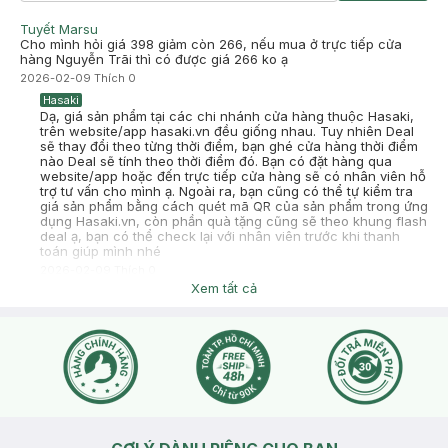
3CE.
Tuyết Marsu
-
2025-06-22
Hasaki
Cho mình hỏi giá 398 giảm còn 266, nếu mua ở trực tiếp cửa
Hasaki xin chào! Hasaki cảm ơn Nhi đã dành thời gian đánh
hàng Nguyễn Trãi thì có được giá 266 ko ạ
giá. Sự hài lòng của khách hàng là động lực to lớn để Hasaki
2026-02-09
Thích
0
ngày càng phát triển hơn nữa về chất lượng dịch vụ. Cảm ơn
bạn đã tin tưởng và mua sắm tại Hasaki!
Hasaki
Dạ, giá sản phẩm tại các chi nhánh cửa hàng thuộc Hasaki,
trên website/app hasaki.vn đều giống nhau. Tuy nhiên Deal
sẽ thay đổi theo từng thời điểm, bạn ghé cửa hàng thời điểm
nào Deal sẽ tính theo thời điểm đó. Bạn có đặt hàng qua
website/app hoặc đến trực tiếp cửa hàng sẽ có nhân viên hỗ
trợ tư vấn cho mình ạ. Ngoài ra, bạn cũng có thể tự kiểm tra
giá sản phẩm bằng cách quét mã QR của sản phẩm trong ứng
dụng Hasaki.vn, còn phần quà tặng cũng sẽ theo khung flash
deal ạ, bạn có thể check lại với nhân viên trước khi thanh
toán giúp mình nhé
2026-02-09
Thích
0
Xem tất cả
Lin XD Phan Ngọc
mua sao vậy shoo
2025-01-25
Thích
0
Hasaki
Dạ bạn bấm vào Website: https://www.hasaki.vn hoặc App:
https://hotro.hasaki.vn/app đặt hàng để được hưởng nhiều ưu
đãi nhé. Hasaki không nhận đặt hàng qua hotline và chat
inbox ạ. Rất mong bạn thông cảm!
2025-01-25
Thích
0