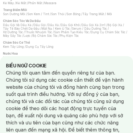
Kẻ Mày
/
Kẻ Mắt
/
Phấn Mắt
/
Mascara
Trang Điểm Môi
Son Dưỡng Môi
/
Son Kem / Tint
/
Son Thỏi
/
Son Bóng
/
Tẩy Trang Mắt / Môi
Chăm Sóc Tóc Và Da Đầu
Dầu Gội Và Dầu Xả
/
Dầu Gội
/
Dầu Xả
/
Dầu Gội Khô
/
Dầu Gội Xả 2in1
/
Bộ Gội Xả
/
Tẩy Tế Bào Chết Da Đầu
/
Mặt Nạ / Kem Ủ Tóc
/
Serum / Dầu Dưỡng Tóc
/
Xịt Dưỡng Tóc
/
Thuốc Nhuộm Tóc
/
Sản Phẩm Tạo Kiểu Tóc
/
Dụng Cụ Chăm Sóc Tóc
/
Máy Sấy Tóc
/
Lược
/
Bộ Chăm Sóc Tóc
/
Phụ Kiện Tóc
Chăm Sóc Cơ Thể
Kem Tẩy Lông
/
Dụng Cụ Tẩy Lông
Nước Hoa
Nước Hoa Nữ
/
Nước Hoa Nam
/
Nước Hoa Cao Cấp
/
Xịt Thơm Toàn Thân
/
Nước Hoa Vùng Kín
Notice about cookies usage
BIỂU NGỮ COOKIE
Chăm Sóc Cá Nhân
Chúng tôi quan tâm đến quyền riêng tư của bạn.
Chống Muỗi
/
Khẩu Trang
/
Máy Massage
/
Mặt Nạ Xông Hơi
/
Nước Rửa Tay
/
Sản Phẩm Chăm Sóc Khác
/
Bàn Chải Đánh Răng
/
Bàn Chải Điện
/
Chúng tôi sử dụng các cookie cần thiết để vận hành
Hỗ Trợ Trắng Răng
/
Kem Đánh Răng
/
Máy Tăm Nước
/
Nước Súc Miệng
/
Tăm / Chỉ Nha Khoa
/
Xịt Thơm Miệng
/
Dung Dịch Vệ Sinh
/
Dưỡng Vùng Kín
/
website của chúng tôi và đồng hành cùng bạn trong
Khăn Ướt Vệ Sinh Vùng Kín
/
Băng Vệ Sinh
/
Tampon
/
Bọt Cạo Râu
/
Dao Cạo Râu
/
Máy Cạo Râu
suốt quá trình điều hướng. Với sự đồng ý của bạn,
Vấn Đề Về Da
chúng tôi và các đối tác của chúng tôi cũng sử dụng
Da Dầu / Lỗ Chân Lông To
/
Da Khô / Mất Nước
/
Da Lão Hóa
/
Da Mụn
/
Da Nhạy Cảm / Kích Ứng
/
Da Xỉn Màu
/
Thâm / Nám / Tàn Nhang
/
cookie để theo dõi các hoạt động trực tuyến của
Quầng Thâm & Bọng Mắt
/
Sẹo
/
Viêm Da Cơ Địa
bạn, đề xuất nội dung và quảng cáo phù hợp với sở
Dụng Cụ / Phụ Kiện Chăm Sóc Da
Chat i
Bông Tẩy Trang
/
Khăn Lau Mặt Khô
/
Dụng Cụ / Máy Rửa Mặt
/
Máy Chăm Sóc Da
/
thích và ưu tiên của bạn cũng như các chức năng
Dụng Cụ Chăm Sóc Khác
liên quan đến mạng xã hội. Để biết thêm thông tin,