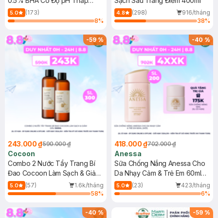
0.5% BHA Có Độ pH Thấp
Sạch Sâu Trang Điểm 400ml
150ml
(173)
(298)
916/tháng
5.0
4.8
8
%
38
%
-
59
%
-
40
%
243.000 ₫
418.000 ₫
590.000 ₫
702.000 ₫
Cocoon
Anessa
Combo 2 Nước Tẩy Trang Bí
Sữa Chống Nắng Anessa Cho
Đao Cocoon Làm Sạch & Giảm
Da Nhạy Cảm & Trẻ Em 60ml
Dầu 500ml
(Mới)
(57)
1.6k/tháng
(23)
423/tháng
5.0
5.0
58
%
6
%
-
40
%
-
59
%