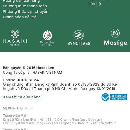
Hướng dẫn đặt hàng
Liên hệ
Phương thức thanh toán
Phương thức vận chuyển
Chính sách đổi trả
Synctives
Clinic
Dermahair
Mastige
Bản quyền © 2016 Hasaki.vn
Công Ty cổ phần HASAKI VIETNAM
Hotline:
1800 6324
Giấy chứng nhận Đăng ký Kinh doanh số 0313612829 do Sở Kế
hoạch và Đầu tư Thành phố Hồ Chí Minh cấp ngày 13/01/2016
Xem tất cả cửa hàng
Mỹ Phẩm High-End
Trang Điểm Mặt
Kem Lót
/
Kem Nền
/
Phấn Nền
/
BB / CC Cream
/
Phấn Nước Cushion
/
Che Khuyết Điểm
/
Má Hồng
/
Tạo Khối / Highlight
/
Phấn Phủ
/
Xịt Khoá Makeup
Trang Điểm Mắt