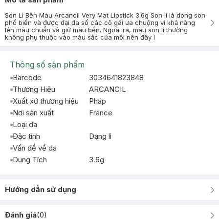
Son Lì Bền Màu Arcancil Very Mat Lipstick 3.6g Son lì là dòng son
phổ biến và được đại đa số các cô gái ưa chuộng vì khả năng
lên màu chuẩn và giữ màu bền. Ngoài ra, màu son lì thường
không phụ thuộc vào màu sắc của môi nên đây l
Thông số sản phẩm
Barcode
3034641823848
Thương Hiệu
ARCANCIL
Xuất xứ thương hiệu
Pháp
Nơi sản xuất
France
Loại da
Đặc tính
Dạng lì
Vấn đề về da
Dung Tích
3.6g
Hướng dẫn sử dụng
Đánh giá
(
0
)