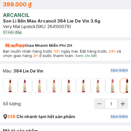
399.000 ₫
ARCANCIL
Son Lì Bền Màu Arcancil 384 Lie De Vin 3.6g
Very Mat Lipstick
(SKU:
264100079
)
0
1
Hỏi đáp
Giao Nhanh Miễn Phí 2H
Bạn muốn nhận hàng trước
10h
ngày mai. Đặt hàng trước
24h
và
chọn giao hàng
2H
ở bước thanh toán.
Xem chi tiết
Xem thêm
Màu
:
384 Lie De Vin
Số lượng:
339
Chi nhánh tạm hết sản phẩm
Xem thêm
Mô tả sản phẩm