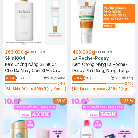
266.000 ₫
406.000 ₫
495.000 ₫
610.000 ₫
Skin1004
La Roche-Posay
Kem Chống Nắng Skin1004
Kem Chống Nắng La Roche-
Cho Da Nhạy Cảm SPF 50+
Posay Phổ Rộng, Nâng Tông
50ml
Kiềm Dầu 50ml
(119)
905/tháng
(28)
635/tháng
4.8
4.9
64
%
64
%
Bill Skin1004 từ 399k Tặng Kem
Bill La roche-posay 399K Tặng
Chống Nắng Cho Da Nhạy Cảm
Gel rửa mặt da dầu nhạy cảm 50ml
SPF 50+ 20ml (SL Có Hạn)
(SL có hạn)
-
36
%
-
35
%