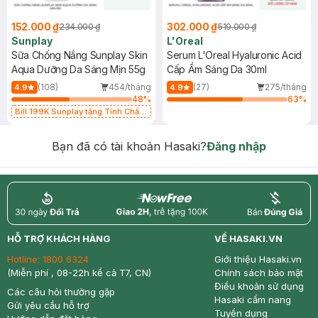
152.000 ₫
302.000 ₫
234.000 ₫
519.000 ₫
Sunplay
L'Oreal
Sữa Chống Nắng Sunplay Skin
Serum L'Oreal Hyaluronic Acid
Aqua Dưỡng Da Sáng Mịn 55g
Cấp Ẩm Sáng Da 30ml
(108)
454/tháng
(27)
275/tháng
4.9
4.9
48
%
63
%
Bill 199K Sunplay tặng Tinh Chất
Chống Nắng 7g trị giá 30K (SL có
hạn)
Bạn đã có tài khoản Hasaki?
Đăng nhập
return
nowfree
price
HỖ TRỢ KHÁCH HÀNG
VỀ HASAKI.VN
Hotline:
1800 6324
Giới thiệu Hasaki.vn
(Miễn phí , 08-22h kể cả T7, CN)
Chính sách bảo mật
Điều khoản sử dụng
Các câu hỏi thường gặp
Hasaki cẩm nang
Gửi yêu cầu hỗ trợ
Tuyển dụng