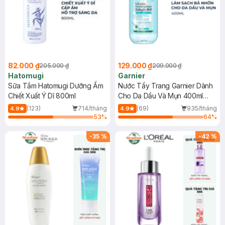
82.000 ₫
129.000 ₫
205.000 ₫
209.000 ₫
Hatomugi
Garnier
Sữa Tắm Hatomugi Dưỡng Ẩm
Nước Tẩy Trang Garnier Dành
Chiết Xuất Ý Dĩ 800ml
Cho Da Dầu Và Mụn 400ml
(Mới)
(123)
714/tháng
(69)
935/tháng
4.9
4.9
53
%
64
%
-
35
%
-
42
%