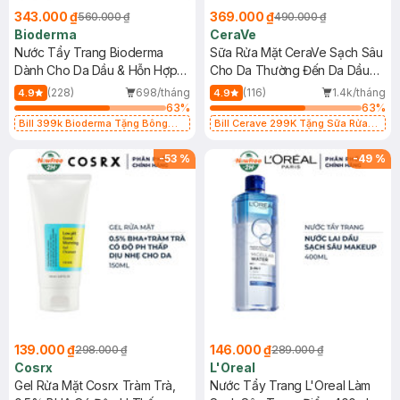
343.000 ₫
369.000 ₫
560.000 ₫
490.000 ₫
Bioderma
CeraVe
Nước Tẩy Trang Bioderma
Sữa Rửa Mặt CeraVe Sạch Sâu
Dành Cho Da Dầu & Hỗn Hợp
Cho Da Thường Đến Da Dầu
500ml
473ml
(228)
698/tháng
(116)
1.4k/tháng
4.9
4.9
63
%
63
%
Bill 399k Bioderma Tặng Bông
Bill Cerave 299K Tặng Sữa Rửa
Tẩy Trang Hộp 50 Miếng (SL có
Mặt Cerave 30ml (SL có hạn)
hạn)
-
53
%
-
49
%
139.000 ₫
146.000 ₫
298.000 ₫
289.000 ₫
Cosrx
L'Oreal
Gel Rửa Mặt Cosrx Tràm Trà,
Nước Tẩy Trang L'Oreal Làm