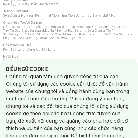
Kẻ Mày
/
Kẻ Mắt
/
Phấn Mắt
/
Mascara
Trang Điểm Môi
Son Dưỡng Môi
/
Son Kem / Tint
/
Son Thỏi
/
Son Bóng
/
Tẩy Trang Mắt / Môi
Chăm Sóc Tóc Và Da Đầu
Dầu Gội Và Dầu Xả
/
Dầu Gội
/
Dầu Xả
/
Dầu Gội Khô
/
Dầu Gội Xả 2in1
/
Bộ Gội Xả
/
Tẩy Tế Bào Chết Da Đầu
/
Mặt Nạ / Kem Ủ Tóc
/
Serum / Dầu Dưỡng Tóc
/
Xịt Dưỡng Tóc
/
Thuốc Nhuộm Tóc
/
Sản Phẩm Tạo Kiểu Tóc
/
Dụng Cụ Chăm Sóc Tóc
/
Máy Sấy Tóc
/
Lược
/
Bộ Chăm Sóc Tóc
/
Phụ Kiện Tóc
Chăm Sóc Cơ Thể
Kem Tẩy Lông
/
Dụng Cụ Tẩy Lông
Nước Hoa
Nước Hoa Nữ
/
Nước Hoa Nam
/
Nước Hoa Cao Cấp
/
Xịt Thơm Toàn Thân
/
Nước Hoa Vùng Kín
Notice about cookies usage
BIỂU NGỮ COOKIE
Chăm Sóc Cá Nhân
Chúng tôi quan tâm đến quyền riêng tư của bạn.
Chống Muỗi
/
Khẩu Trang
/
Máy Massage
/
Mặt Nạ Xông Hơi
/
Nước Rửa Tay
/
Sản Phẩm Chăm Sóc Khác
/
Bàn Chải Đánh Răng
/
Bàn Chải Điện
/
Chúng tôi sử dụng các cookie cần thiết để vận hành
Hỗ Trợ Trắng Răng
/
Kem Đánh Răng
/
Máy Tăm Nước
/
Nước Súc Miệng
/
Tăm / Chỉ Nha Khoa
/
Xịt Thơm Miệng
/
Dung Dịch Vệ Sinh
/
Dưỡng Vùng Kín
/
website của chúng tôi và đồng hành cùng bạn trong
Khăn Ướt Vệ Sinh Vùng Kín
/
Băng Vệ Sinh
/
Tampon
/
Bọt Cạo Râu
/
Dao Cạo Râu
/
Máy Cạo Râu
suốt quá trình điều hướng. Với sự đồng ý của bạn,
Vấn Đề Về Da
chúng tôi và các đối tác của chúng tôi cũng sử dụng
Da Dầu / Lỗ Chân Lông To
/
Da Khô / Mất Nước
/
Da Lão Hóa
/
Da Mụn
/
Da Nhạy Cảm / Kích Ứng
/
Da Xỉn Màu
/
Thâm / Nám / Tàn Nhang
/
cookie để theo dõi các hoạt động trực tuyến của
Quầng Thâm & Bọng Mắt
/
Sẹo
/
Viêm Da Cơ Địa
bạn, đề xuất nội dung và quảng cáo phù hợp với sở
Dụng Cụ / Phụ Kiện Chăm Sóc Da
Chat i
Bông Tẩy Trang
/
Khăn Lau Mặt Khô
/
Dụng Cụ / Máy Rửa Mặt
/
Máy Chăm Sóc Da
/
thích và ưu tiên của bạn cũng như các chức năng
Dụng Cụ Chăm Sóc Khác
liên quan đến mạng xã hội. Để biết thêm thông tin,