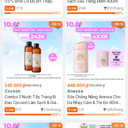
0.5% BHA Có Độ pH Thấp
Sạch Sâu Trang Điểm 400ml
150ml
(173)
(298)
910/tháng
5.0
4.8
12
%
99
%
-
59
%
-
36
%
243.000 ₫
448.000 ₫
590.000 ₫
702.000 ₫
Cocoon
Anessa
Combo 2 Nước Tẩy Trang Bí
Sữa Chống Nắng Anessa Cho
Đao Cocoon Làm Sạch & Giảm
Da Nhạy Cảm & Trẻ Em 60ml
Dầu 500ml
(Mới)
(57)
1.6k/tháng
(23)
395/tháng
5.0
5.0
96
%
35
%
-
33
%
-
57
%