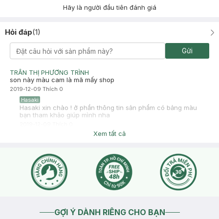
Hãy là người đầu tiên đánh giá
Hỏi đáp
(
1
)
Gửi
TRẦN THỊ PHƯƠNG TRÌNH
son này màu cam là mã mấy shop
2019-12-09
Thích
0
Hasaki
Hasaki xin chào ! ở phần thông tin sản phẩm có bảng màu
bạn tham khảo giúp mình nha
2019-12-09
Thích
0
Xem tất cả
GỢI Ý DÀNH RIÊNG CHO BẠN