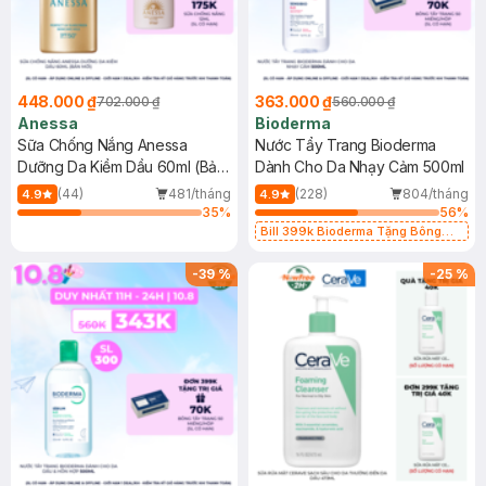
448.000 ₫
363.000 ₫
702.000 ₫
560.000 ₫
Anessa
Bioderma
Sữa Chống Nắng Anessa
Nước Tẩy Trang Bioderma
Dưỡng Da Kiềm Dầu 60ml (Bản
Dành Cho Da Nhạy Cảm 500ml
Mới)
(44)
481/tháng
(228)
804/tháng
4.9
4.9
35
%
56
%
Bill 399k Bioderma Tặng Bông
Tẩy Trang Hộp 50 Miếng (SL có
hạn)
-
39
%
-
25
%