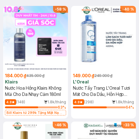
-
58
%
-
40
%
184.000 ₫
149.000 ₫
435.000 ₫
249.000 ₫
Klairs
L'Oreal
Nước Hoa Hồng Klairs Không
Nước Tẩy Trang L'Oreal Tươi
Mùi Cho Da Nhạy Cảm 180ml
Mát Cho Da Dầu, Hỗn Hợp
400ml
(148)
1.8k/tháng
(298)
1.8k/tháng
4.8
4.8
63
%
64
%
Bill Klairs từ 299k Tặng Mặt Nạ
Làm Dịu Da & Kiểm Soát Dầu Nhờn
25ml (SL Có Hạn)
-
46
%
-
33
%