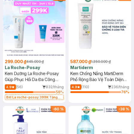
299.000 ₫
587.000 ₫
445.000 ₫
1.350.000 ₫
La Roche-Posay
Martiderm
Kem Dưỡng La Roche-Posay
Kem Chống Nắng MartiDerm
Giúp Phục Hồi Da Đa Công
Phổ Rộng Bảo Vệ Toàn Diện
Dụng 40ml
40ml
(56)
832/tháng
(110)
236/tháng
4.9
4.9
56
%
76
%
Bill La roche-posay 399K Tặng
Gel rửa mặt da dầu nhạy cảm 50ml
(SL có hạn)
-
60
%
-
38
%