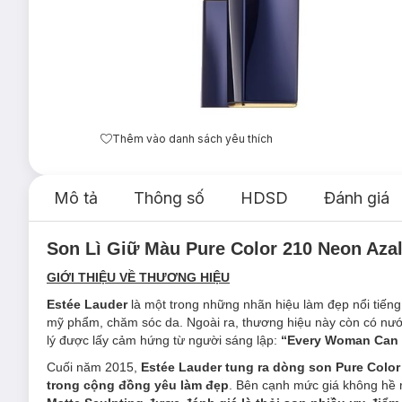
Thêm vào danh sách yêu thích
Mô tả
Thông số
HDSD
Đánh giá
Son Lì Giữ Màu Pure Color 210 Neon Azal
GIỚI THIỆU VỀ THƯƠNG HIỆU
Estée Lauder
là một trong những nhãn hiệu làm đẹp nổi tiến
mỹ phẩm, chăm sóc da. Ngoài ra, thương hiệu này còn có nư
lý được lấy cảm hứng từ người sáng lập:
“Every Woman Can B
Cuối năm 2015,
Estée Lauder tung ra dòng son Pure Colo
trong cộng đồng yêu làm đẹp
. Bên cạnh mức giá không hề r