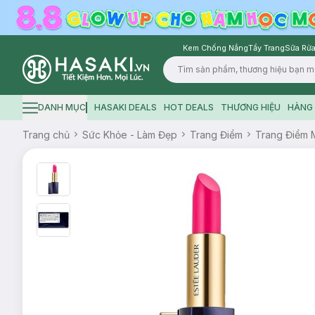
Kem Chống Nắng
Tẩy Trang
Sữa Rửa
Logo
DANH MỤC
HASAKI DEALS
HOT DEALS
THƯƠNG HIỆU
HÀNG 
Hamburger icon
Trang chủ
Sức Khỏe - Làm Đẹp
Trang Điểm
Trang Điểm 