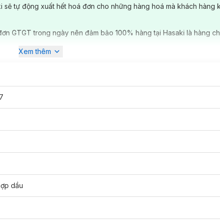
ki sẽ tự động xuất hết hoá đơn cho những hàng hoá mà khách hàng 
đơn GTGT trong ngày nên đảm bảo 100% hàng tại Hasaki là hàng ch
Xem thêm
 của Estee Lauder với dòng son cao cấp hoàn toàn mới. Chất son lì, m
đạt độ matte hoàn hảo. Độ lên màu rất tốt với chất kem mờ mịn không
ước đột phá cực kỳ mạnh mẽ so với các dòng son truyền thống. Đây l
ới Joan Smalls, một trong những gương mặt đại diện của
Estée Lauder
7
ến rũ mê hoặc như chính phong cách của những người mẫu sải bước đĩnh
lớp vỏ ngoài màu xanh Navy đậm cứng cáp, chắc chắn và phần đỉnh nắp 
 son càng tạo nên cảm giác sang trọng, quý phái cho người dùng.
hợp dầu
ước khi thoa son. Thêm nữa Pure Color Envy Matte Sculpting lại thuộc
yệt nhiên, chất son của Pure Color Envy Matte Sculpting khá mềm mượt