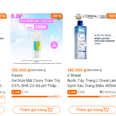
u luôn có mặt top best seller của hãng và tại Việt Nam. "Neon A
 mịn màng
1
%
-
55
%
-
50
135.000 ₫
145.000 ₫
298.000 ₫
289.000 ₫
Cosrx
L'Oreal
h
Gel Rửa Mặt Cosrx Tràm Trà,
Nước Tẩy Trang L'Oreal Là
Da
0.5% BHA Có Độ pH Thấp
Sạch Sâu Trang Điểm 400ml
150ml
háng
(173)
(298)
916/thán
5.0
4.8
44
%
84
%
74
a
Thêm giỏ hàng
Thêm giỏ hàng