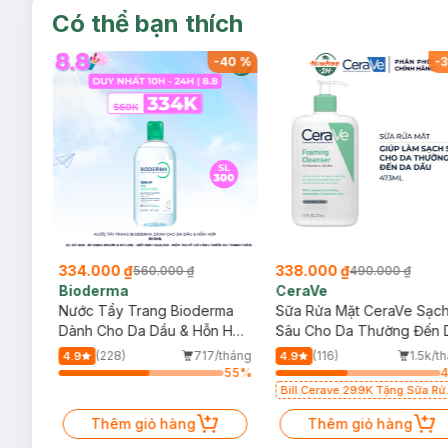
Mã màu
210 Neon Azalea
đẹp miễn bàn, dòng son và mã mà
Có thể bạn thích
Fuchsia Pink sáng vừa, có 1 kết cấu rất mượt, khô ráo lì
-
40
%
-
40
%
-
3
334.000 ₫
338.000 ₫
560.000 ₫
490.000 ₫
Bioderma
CeraVe
rma
Nước Tẩy Trang Bioderma
Sữa Rửa Mặt CeraVe Sạc
m
Dành Cho Da Dầu & Hỗn Hợp
Sâu Cho Da Thường Đến 
500ml
Dầu 473ml
/tháng
(228)
717/tháng
(116)
1.5k/t
4.9
4.9
81
%
55
%
Bill Cerave 299K Tặng Sữa Rử
Mặt Cerave 30ml (SL có hạn)
Thêm giỏ hàng
Thêm giỏ hàng