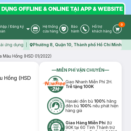
0
nhập
/
Đăng ký
Hệ thống
Bảo
Hỗ trợ
User Icon
Store Icon
Warranty Icon
Phone Icon
Cart I
oản
cửa hàng
hành
khách hàng
ải ứng dụng
Phường 8, Quận 10, Thành phố Hồ Chí Minh
Map icon
ea Màu Hồng (HSD 01/2022)
MIỄN PHÍ VẬN CHUYỂN
àu Hồng (HSD
Giao Nhanh Miễn Phí 2H.
Trễ tặng 100K
Hasaki đền bù
100%
hãng
đền bù
100%
nếu phát hiện
hàng giả
Giao Hàng Miễn Phí
(từ
90K tại 60 Tỉnh Thành trừ