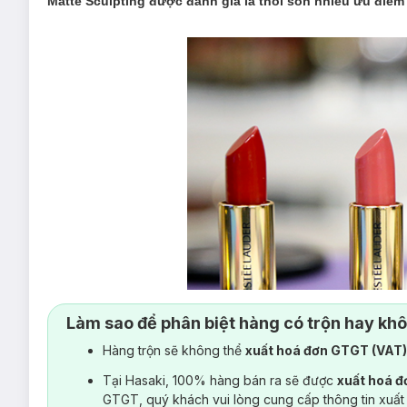
Matte Sculpting được đánh giá là thỏi son nhiều ưu điể
Làm sao để phân biệt hàng có trộn hay kh
Hàng trộn sẽ không thể
xuất hoá đơn GTGT (VAT
Tại Hasaki, 100% hàng bán ra sẽ được
xuất hoá 
GTGT, quý khách vui lòng cung cấp thông tin xuất