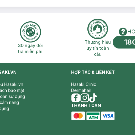
HO
18
n phí 2H
30 ngày đổi trả miễn phí
Thương hiệu uy 
Thương hiệu
30 ngày đổi
uy tín toàn
trả miễn phí
cầu
SAKI.VN
HỢP TÁC & LIÊN KẾT
iệu Hasaki.vn
Hasaki Clinic
sách bảo mật
Dermahair
hoản sử dụng
 cẩm nang
facebook
THANH TOÁN
instagram
tiktok
dụng
master card
ATM card
visa card