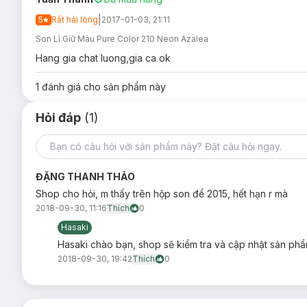
|
5
Rất hài lòng
2017-01-03, 21:11
Son Lì Giữ Màu Pure Color 210 Neon Azalea
Hang gia chat luong,gia ca ok
1
đánh giá cho sản phẩm này
Hỏi đáp
(1)
ĐẶNG THANH THẢO
Shop cho hỏi, m thấy trên hộp son để 2015, hết hạn r mà
2018-09-30, 11:16
Thích
0
Hasaki
Hasaki chào bạn, shop sẽ kiểm tra và cập nhật sản phẩ
2018-09-30, 19:42
Thích
0