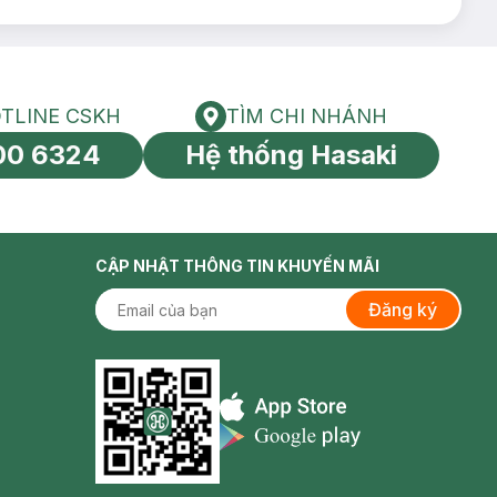
TLINE CSKH
TÌM CHI NHÁNH
HOTLINE CSKH
Tìm chi nhánh
00 6324
Hệ thống Hasaki
tín toàn cầu
CẬP NHẬT THÔNG TIN KHUYẾN MÃI
Đăng ký
Appstore icon
Goolge Play icon