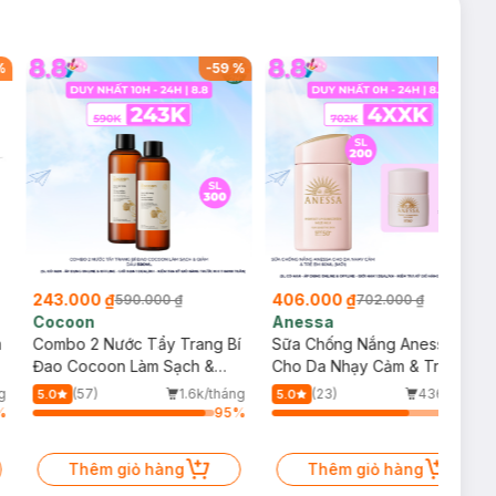
zalea" : một màu
%
-
59
%
-
42
%
243.000 ₫
406.000 ₫
590.000 ₫
702.000 ₫
Cocoon
Anessa
m
Combo 2 Nước Tẩy Trang Bí
Sữa Chống Nắng Anessa
Đao Cocoon Làm Sạch &
Cho Da Nhạy Cảm & Trẻ Em
Giảm Dầu 500ml
60ml (Mới)
g
(57)
1.6k/tháng
(23)
436/tháng
5.0
5.0
%
95
%
75
%
Thêm giỏ hàng
Thêm giỏ hàng