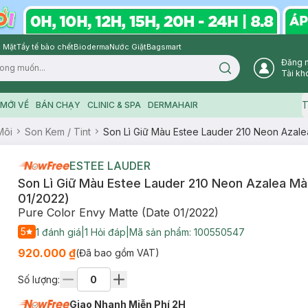
 Mặt
Tẩy tế bào chết
Bioderma
Nước Giặt
Bagsmart
Đăng 
Search icon
Tài kh
T
MỚI VỀ
BÁN CHẠY
CLINIC & SPA
DERMAHAIR
Môi
Son Kem / Tint
Son Lì Giữ Màu Estee Lauder 210 Neon Azal
ESTEE LAUDER
Son Lì Giữ Màu Estee Lauder 210 Neon Azalea M
01/2022)
Pure Color Envy Matte (Date 01/2022)
5
1
đánh giá
|
1
Hỏi đáp
|
Mã sản phẩm:
100550547
920.000 ₫
(Đã bao gồm VAT)
Số lượng:
Giao Nhanh Miễn Phí 2H