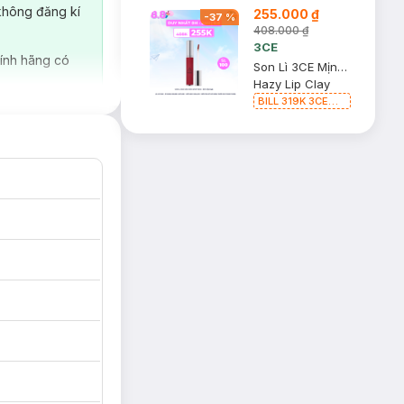
không đăng kí
255.000 ₫
-
37
%
408.000 ₫
3CE
ính hãng có
Son Lì 3CE Mịn Môi Whip Red - Đỏ Mận 4g
Hazy Lip Clay
BILL 319K 3CE
ịn, mượt lan tỏa
Tặng 01 Son Kem
 bị ảnh hưởng bởi
Lì 3CE Nhung Mịn
à bộ sưu
Màu 03 Daffodil
1.5g (SL có hạn)
. Gửi gắm trong
 đạc trên sàn
màu vàng. Thiết
 dòng son lì.
, khi thoa lên