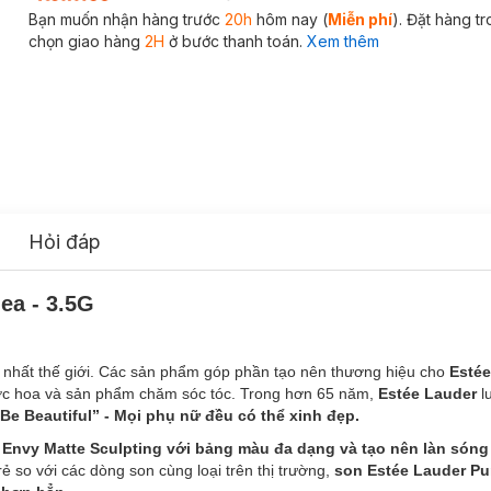
Bạn muốn nhận hàng trước
20h
hôm nay (
Miễn phí
). Đặt hàng t
chọn giao hàng
2H
ở bước thanh toán.
Xem thêm
Hỏi đáp
ea - 3.5G
g nhất thế giới. Các sản phẩm góp phần tạo nên thương hiệu cho
Estée
ớc hoa và sản phẩm chăm sóc tóc. Trong hơn 65 năm,
Estée Lauder
lu
e Beautiful” - Mọi phụ nữ đều có thể xinh đẹp.
r Envy Matte Sculpting với bảng màu đa dạng và tạo nên làn són
ẻ so với các dòng son cùng loại trên thị trường,
son Estée Lauder Pu