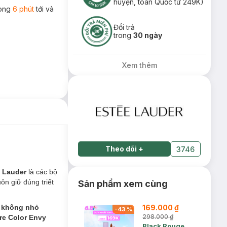
huyện, toàn Quốc từ 249K)
rong
6 phút
tới và
Đổi trả
trong
30 ngày
Xem thêm
Theo dõi
+
3746
 Lauder
là các bộ
ôn giữ đúng triết
Sản phẩm xem cùng
g không nhỏ
169.000 ₫
-
43
%
298.000 ₫
re Color Envy
Black Rouge