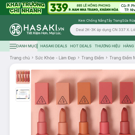
Kem Chống Nắng
Tẩy Trang
Sữa Rửa
Logo
DANH MỤC
HASAKI DEALS
HOT DEALS
THƯƠNG HIỆU
HÀNG 
Hamburger icon
Trang chủ
Sức Khỏe - Làm Đẹp
Trang Điểm
Trang Điểm 