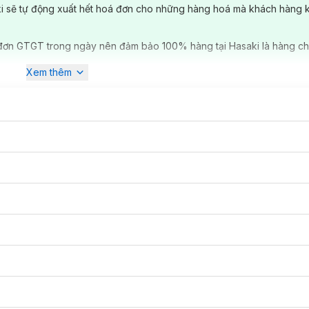
ki sẽ tự động xuất hết hoá đơn cho những hàng hoá mà khách hàng 
đơn GTGT trong ngày nên đảm bảo 100% hàng tại Hasaki là hàng ch
Xem thêm
nc Hàn Quốc - Stylenanda vào năm 2009. Stylenanda sở hữu nhiều nhã
m Chi như : KKXX, ADEEN, Jeffrey Campbell, Quay eyewear ... Năm 20
n Stylenanda cho ra đời nhãn hiệu mỹ phẩm 3 Concept Eyes. Sản p