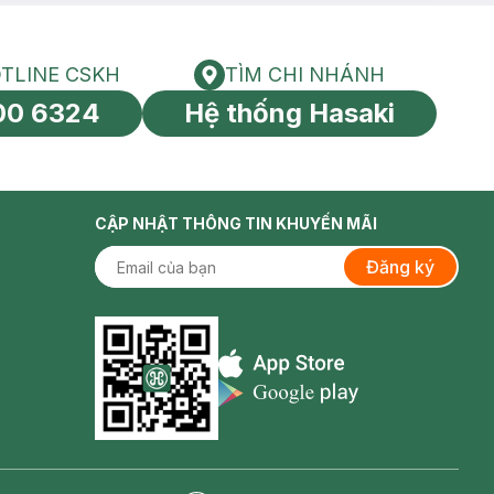
TLINE CSKH
TÌM CHI NHÁNH
HOTLINE CSKH
Tìm chi nhánh
00 6324
Hệ thống Hasaki
tín toàn cầu
CẬP NHẬT THÔNG TIN KHUYẾN MÃI
Đăng ký
Appstore icon
Goolge Play icon