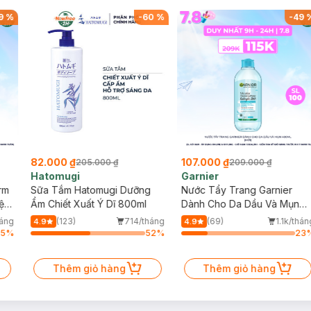
9
%
-
60
%
-
49
82.000 ₫
107.000 ₫
205.000 ₫
209.000 ₫
Hatomugi
Garnier
rm
Sữa Tắm Hatomugi Dưỡng
Nước Tẩy Trang Garnier
ện
Ẩm Chiết Xuất Ý Dĩ 800ml
Dành Cho Da Dầu Và Mụn
400ml (Mới)
háng
(123)
714/tháng
(69)
1.1k/thán
4.9
4.9
75
%
52
%
23
Thêm giỏ hàng
Thêm giỏ hàng