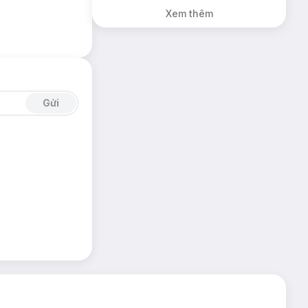
Lì 3CE Nhung Mịn
Xem thêm
Màu 03 Daffodil
1.5g (SL có hạn)
Gửi
 đất,
222 Step And