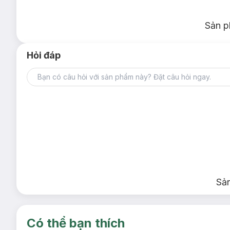
Sản p
Hỏi đáp
Hiện
Hasaki
đã có các màu :
218 Mirrorlike hồng nude,
219 Br
Go đỏ đất.
218 Mirrorlike
Sả
Có thể bạn thích