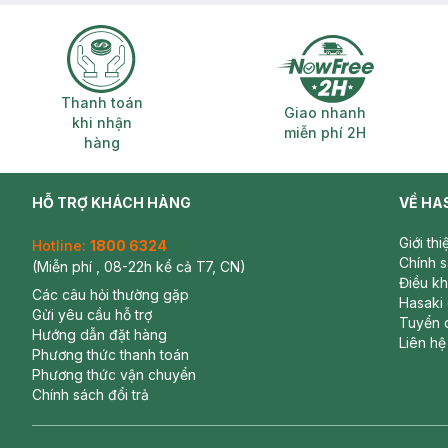
Thanh toán khi nhận hàng
Giao nhanh miễ
Thanh toán
Giao nhanh
khi nhận
miễn phí 2H
hàng
HỖ TRỢ KHÁCH HÀNG
VỀ HA
Giới th
Hotline:
1800 6324
Chính 
(Miễn phí , 08-22h kể cả T7, CN)
Điều k
Các câu hỏi thường gặp
Hasaki
Gửi yêu cầu hỗ trợ
Tuyển 
Hướng dẫn đặt hàng
Liên hệ
Phương thức thanh toán
Phương thức vận chuyển
Chính sách đổi trả
220 Hit Me Up