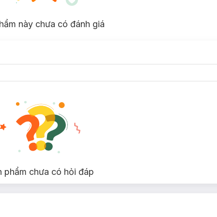
hẩm này chưa có đánh giá
illiant cam nude,
220 Hit Me Up cam nâu đỏ,
221 Mellow Flower
hồng
n phẩm chưa có hỏi đáp