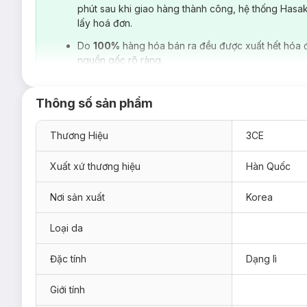
phút sau khi giao hàng thành công, hệ thống Hasa
lấy hoá đơn.
Do
100%
hàng hóa bán ra đều được xuất hết hóa 
nguồn gốc rõ ràng.
Nhãn hiệu mỹ phẩm
3 Concept Eyes
được ra đời bởi Nanda I
Thông số sản phẩm
nổi tiếng, luôn đi đầu các xu hướng thời trang tại xứ sở Ki
đầu bước vào thị trường mỹ phẩm, và sau 2 năm phát triể
Thương Hiệu
3CE
Hasaki
.
Xuất xứ thương hiệu
Hàn Quốc
Nơi sản xuất
Korea
Loại da
Đặc tính
Dạng lì
Giới tính