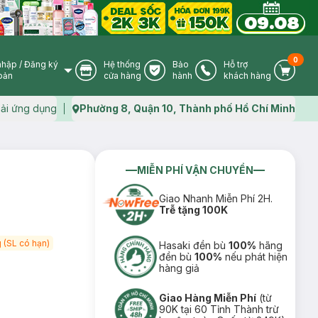
0
nhập
/
Đăng ký
Hệ thống
Bảo
Hỗ trợ
User Icon
Store Icon
Warranty Icon
Phone Icon
Cart I
oản
cửa hàng
hành
khách hàng
ải ứng dụng
Phường 8, Quận 10, Thành phố Hồ Chí Minh
Map icon
MIỄN PHÍ VẬN CHUYỂN
Giao Nhanh Miễn Phí 2H.
Trễ tặng 100K
 (SL có hạn)
Hasaki đền bù
100%
hãng
đền bù
100%
nếu phát hiện
hàng giả
Giao Hàng Miễn Phí
(từ
90K tại 60 Tỉnh Thành trừ