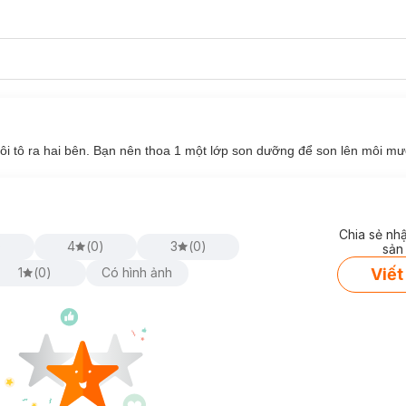
môi tô ra hai bên. Bạn nên thoa 1 một lớp son dưỡng để son lên môi mư
c son lì của Mood Recipe Matte Lip Color là thứ đáng bàn hơn cả, màu
 tông màu đều rất dễ dùng và không kén da. Dòng son này có ưu điể
 nhẹ.
Chia sẻ nh
)
4
(
0
)
3
(
0
)
sản
Viết
1
(
0
)
Có hình ảnh