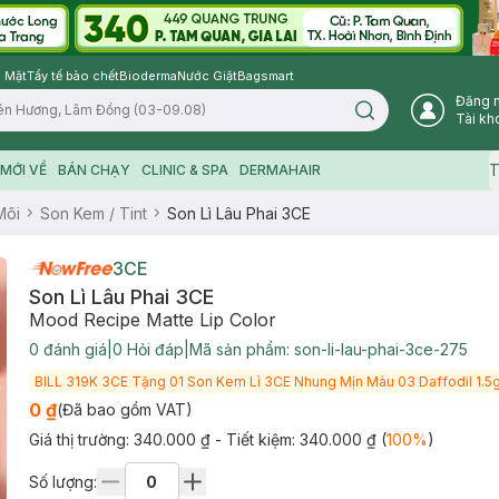
 Mặt
Tẩy tế bào chết
Bioderma
Nước Giặt
Bagsmart
Đăng 
Search icon
Tài kh
T
MỚI VỀ
BÁN CHẠY
CLINIC & SPA
DERMAHAIR
Môi
Son Kem / Tint
Son Lì Lâu Phai 3CE
3CE
Son Lì Lâu Phai 3CE
Mood Recipe Matte Lip Color
0
đánh giá
|
0
Hỏi đáp
|
Mã sản phẩm:
son-li-lau-phai-3ce-275
BILL 319K 3CE Tặng 01 Son Kem Lì 3CE Nhung Mịn Màu 03 Daffodil 1.5g
0 ₫
(Đã bao gồm VAT)
Giá thị trường:
340.000 ₫
- Tiết kiệm:
340.000 ₫
(
100
%
)
Số lượng: