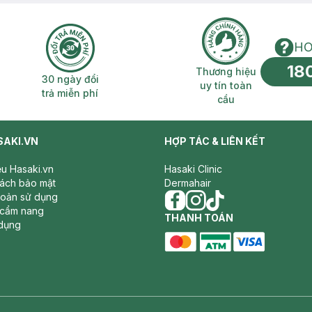
HO
18
n phí 2H
30 ngày đổi trả miễn phí
Thương hiệu uy 
Thương hiệu
30 ngày đổi
uy tín toàn
trả miễn phí
cầu
SAKI.VN
HỢP TÁC & LIÊN KẾT
iệu Hasaki.vn
Hasaki Clinic
sách bảo mật
Dermahair
hoản sử dụng
 cẩm nang
facebook
THANH TOÁN
instagram
tiktok
dụng
master card
ATM card
visa card