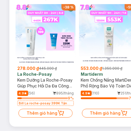
-
36
%
-
38
%
-
5
278.000 ₫
553.000 ₫
445.000 ₫
1.350.000 ₫
La Roche-Posay
Martiderm
a
Kem Dưỡng La Roche-Posay
Kem Chống Nắng MartiDe
ẻ Em
Giúp Phục Hồi Da Đa Công
Phổ Rộng Bảo Vệ Toàn Di
Dụng 40ml
40ml
/tháng
(56)
895/tháng
(110)
251/t
4.9
4.9
64
%
9
%
219 Brilliant
Bill La roche-posay 399K Tặng
Gel rửa mặt da dầu nhạy cảm
50ml (SL có hạn)
Thêm giỏ hàng
Thêm giỏ hàng