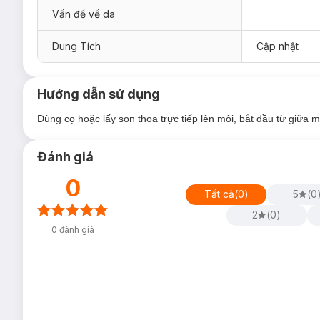
Vấn đề về da
Dung Tích
Cập nhật
Hướng dẫn sử dụng
Dùng cọ hoặc lấy son thoa trực tiếp lên môi, bắt đầu từ giữa 
Son Lì Lâu Phai 3CE
với lớp vỏ siêu đẹp, bảng màu với 5 sắ
tế: hồng nude, cam nude, cam nâu đỏ, hồng đất, đỏ đất các
Đánh giá
ẩm mượt, hơi bóng nhẹ và không bị trôi nhiều sau khi ăn uống
0
Tất cả
(
0
)
5
(
0
2
(
0
)
0
đánh giá