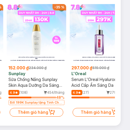
%
-
35
%
-
43
%
152.000 ₫
297.000 ₫
234.000 ₫
519.000 ₫
Sunplay
L'Oreal
Sữa Chống Nắng Sunplay
Serum L'Oreal Hyaluronic
Skin Aqua Dưỡng Da Sáng
Acid Cấp Ẩm Sáng Da 30ml
Mịn 55g
g
(108)
454/tháng
(27)
279/tháng
4.9
4.9
%
48
%
38
%
Bill 199K Sunplay tặng Tinh Chất
Chống Nắng 7g trị giá 30K (SL có
hạn)
Thêm giỏ hàng
Thêm giỏ hàng