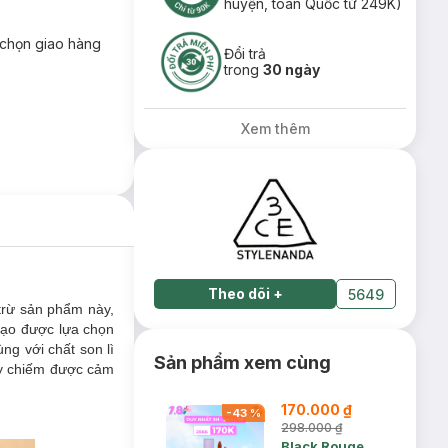
huyện, toàn Quốc từ 249K)
chọn giao hàng
Đổi trả
trong
30 ngày
Xem thêm
Theo dõi
+
5649
trừ sản phẩm này,
ạo được lựa chọn
g với chất son lì
Sản phẩm xem cùng
ày chiếm được cảm
170.000 ₫
-
43
%
298.000 ₫
Black Rouge