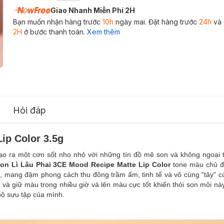
Giao Nhanh Miễn Phí 2H
Bạn muốn nhận hàng trước
10h
ngày mai. Đặt hàng trước
24h
và 
2H
ở bước thanh toán.
Xem thêm
Hỏi đáp
ip Color 3.5g
o ra một cơn sốt nho nhỏ với những tín đồ mê son và không ngoại 
on Lì Lâu Phai 3CE Mood Recipe Matte Lip Color
tone màu chủ đ
 mang đậm phong cách thu đông trầm ấm, tinh tế và vô cùng "tây" cùn
và giữ màu trong nhiều giờ và lên màu cực tốt khiến thỏi son môi n
bộ sưu tập của mình.