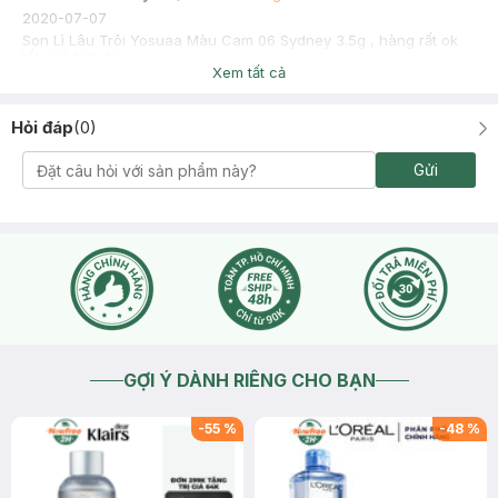
2020-07-07
Son Lì Lâu Trôi Yosuaa Màu Cam 06 Sydney 3.5g , hàng rất ok
tốt, giá hợp lý
Xem tất cả
Hỏi đáp
(
0
)
Gửi
GỢI Ý DÀNH RIÊNG CHO BẠN
-
55
%
-
48
%