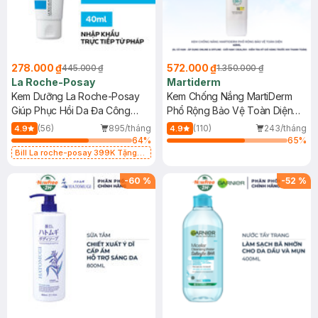
278.000 ₫
572.000 ₫
445.000 ₫
1.350.000 ₫
La Roche-Posay
Martiderm
Kem Dưỡng La Roche-Posay
Kem Chống Nắng MartiDerm
Giúp Phục Hồi Da Đa Công
Phổ Rộng Bảo Vệ Toàn Diện
Dụng 40ml
40ml
(56)
895/tháng
(110)
243/tháng
4.9
4.9
64
%
65
%
Bill La roche-posay 399K Tặng
Gel rửa mặt da dầu nhạy cảm 50ml
(SL có hạn)
-
60
%
-
52
%