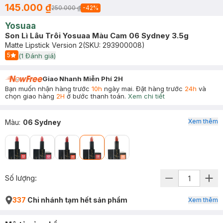
145.000 ₫
250.000 ₫
-
42
%
Yosuaa
Son Lì Lâu Trôi Yosuaa Màu Cam 06 Sydney 3.5g
Matte Lipstick Version 2
(SKU:
293900008
)
5
(
1
Đánh giá)
Start Icon
Giao Nhanh Miễn Phí 2H
Bạn muốn nhận hàng trước
10h
ngày mai. Đặt hàng trước
24h
và
chọn giao hàng
2H
ở bước thanh toán.
Xem chi tiết
Xem thêm
Màu
:
06 Sydney
Số lượng:
337
Chi nhánh tạm hết sản phẩm
Xem thêm