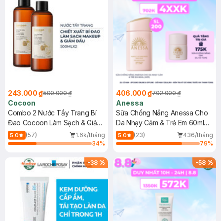
243.000 ₫
406.000 ₫
590.000 ₫
702.000 ₫
Cocoon
Anessa
Combo 2 Nước Tẩy Trang Bí
Sữa Chống Nắng Anessa Cho
Đao Cocoon Làm Sạch & Giảm
Da Nhạy Cảm & Trẻ Em 60ml
Dầu 500ml
(Mới)
(57)
1.6k/tháng
(23)
436/tháng
5.0
5.0
34
%
79
%
-
38
%
-
58
%