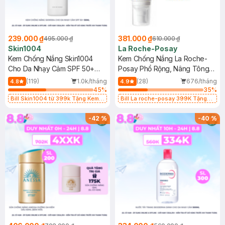
239.000 ₫
381.000 ₫
495.000 ₫
610.000 ₫
Skin1004
La Roche-Posay
Kem Chống Nắng Skin1004
Kem Chống Nắng La Roche-
Cho Da Nhạy Cảm SPF 50+
Posay Phổ Rộng, Nâng Tông
50ml
Kiềm Dầu 50ml
(119)
1.0k/tháng
(28)
676/tháng
4.8
4.9
45
%
35
%
Bill Skin1004 từ 399k Tặng Kem
Bill La roche-posay 399K Tặng
Chống Nắng Cho Da Nhạy Cảm
Gel rửa mặt da dầu nhạy cảm 50ml
SPF 50+ 20ml (SL Có Hạn)
(SL có hạn)
-
42
%
-
40
%