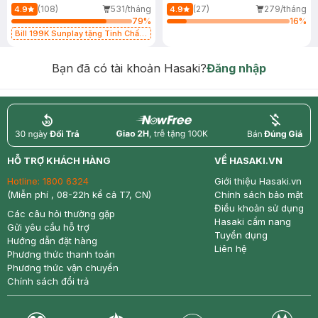
(108)
531/tháng
(27)
279/tháng
4.9
4.9
79
%
16
%
Bill 199K Sunplay tặng Tinh Chất
Chống Nắng 7g trị giá 30K (SL có
hạn)
Bạn đã có tài khoản Hasaki?
Đăng nhập
return
nowfree
price
HỖ TRỢ KHÁCH HÀNG
VỀ HASAKI.VN
Hotline:
1800 6324
Giới thiệu Hasaki.vn
(Miễn phí , 08-22h kể cả T7, CN)
Chính sách bảo mật
Điều khoản sử dụng
Các câu hỏi thường gặp
Hasaki cẩm nang
Gửi yêu cầu hỗ trợ
Tuyển dụng
Hướng dẫn đặt hàng
Liên hệ
Phương thức thanh toán
Phương thức vận chuyển
Chính sách đổi trả