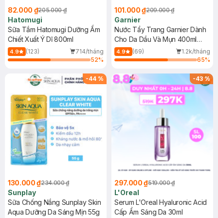
82.000 ₫
101.000 ₫
205.000 ₫
209.000 ₫
Hatomugi
Garnier
Sữa Tắm Hatomugi Dưỡng Ẩm
Nước Tẩy Trang Garnier Dành
Chiết Xuất Ý Dĩ 800ml
Cho Da Dầu Và Mụn 400ml
(Mới)
(123)
714/tháng
(69)
1.2k/tháng
4.9
4.9
52
%
65
%
-
44
%
-
43
%
130.000 ₫
297.000 ₫
234.000 ₫
519.000 ₫
Sunplay
L'Oreal
Sữa Chống Nắng Sunplay Skin
Serum L'Oreal Hyaluronic Acid
Aqua Dưỡng Da Sáng Mịn 55g
Cấp Ẩm Sáng Da 30ml