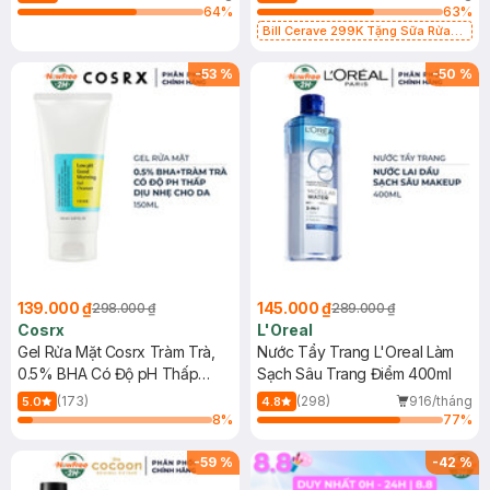
64
%
63
%
Bill Cerave 299K Tặng Sữa Rửa
Mặt Cerave 30ml (SL có hạn)
-
53
%
-
50
%
139.000 ₫
145.000 ₫
298.000 ₫
289.000 ₫
Cosrx
L'Oreal
Gel Rửa Mặt Cosrx Tràm Trà,
Nước Tẩy Trang L'Oreal Làm
0.5% BHA Có Độ pH Thấp
Sạch Sâu Trang Điểm 400ml
150ml
(173)
(298)
916/tháng
5.0
4.8
8
%
77
%
-
59
%
-
42
%