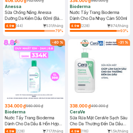
406.000 ₫
334.000 ₫
702.000 ₫
560.000 ₫
Anessa
Bioderma
Sữa Chống Nắng Anessa
Nước Tẩy Trang Bioderma
Dưỡng Da Kiềm Dầu 60ml (Bản
Dành Cho Da Nhạy Cảm 500ml
Mới)
(44)
531/tháng
(228)
874/tháng
4.9
4.9
79
%
93
%
-
40
%
-
31
%
334.000 ₫
338.000 ₫
560.000 ₫
490.000 ₫
Bioderma
CeraVe
Nước Tẩy Trang Bioderma
Sữa Rửa Mặt CeraVe Sạch Sâu
Dành Cho Da Dầu & Hỗn Hợp
Cho Da Thường Đến Da Dầu
500ml
473ml
(228)
717/tháng
(116)
1.5k/tháng
4.9
4.9