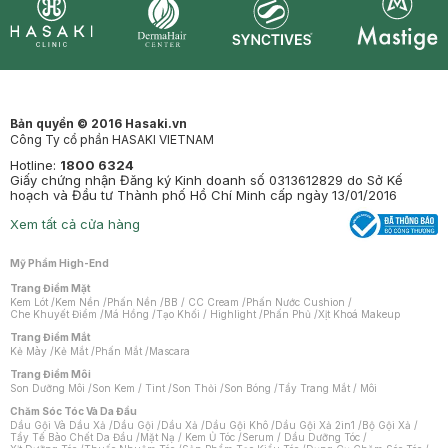
Synctives
Clinic
Dermahair
Mastige
Bản quyền © 2016 Hasaki.vn
Công Ty cổ phần HASAKI VIETNAM
Hotline:
1800 6324
Giấy chứng nhận Đăng ký Kinh doanh số 0313612829 do Sở Kế
hoạch và Đầu tư Thành phố Hồ Chí Minh cấp ngày 13/01/2016
Xem tất cả cửa hàng
Mỹ Phẩm High-End
Trang Điểm Mặt
Kem Lót
/
Kem Nền
/
Phấn Nền
/
BB / CC Cream
/
Phấn Nước Cushion
/
Che Khuyết Điểm
/
Má Hồng
/
Tạo Khối / Highlight
/
Phấn Phủ
/
Xịt Khoá Makeup
Trang Điểm Mắt
Kẻ Mày
/
Kẻ Mắt
/
Phấn Mắt
/
Mascara
Trang Điểm Môi
Son Dưỡng Môi
/
Son Kem / Tint
/
Son Thỏi
/
Son Bóng
/
Tẩy Trang Mắt / Môi
Chăm Sóc Tóc Và Da Đầu
Dầu Gội Và Dầu Xả
/
Dầu Gội
/
Dầu Xả
/
Dầu Gội Khô
/
Dầu Gội Xả 2in1
/
Bộ Gội Xả
/
Tẩy Tế Bào Chết Da Đầu
/
Mặt Nạ / Kem Ủ Tóc
/
Serum / Dầu Dưỡng Tóc
/