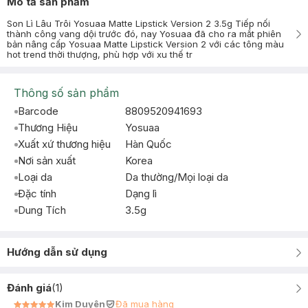
Mô tả sản phẩm
Son Lì Lâu Trôi Yosuaa Matte Lipstick Version 2 3.5g Tiếp nối
thành công vang dội trước đó, nay Yosuaa đã cho ra mắt phiên
bản nâng cấp Yosuaa Matte Lipstick Version 2 với các tông màu
hot trend thời thượng, phù hợp với xu thế tr
Thông số sản phẩm
Barcode
8809520941693
Thương Hiệu
Yosuaa
Xuất xứ thương hiệu
Hàn Quốc
Nơi sản xuất
Korea
Loại da
Da thường/Mọi loại da
Đặc tính
Dạng lì
Dung Tích
3.5g
Hướng dẫn sử dụng
Đánh giá
(
1
)
Kim Duyên
Đã mua hàng