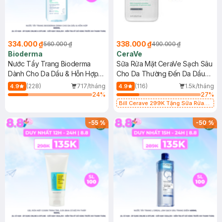
334.000 ₫
338.000 ₫
560.000 ₫
490.000 ₫
Bioderma
CeraVe
Nước Tẩy Trang Bioderma
Sữa Rửa Mặt CeraVe Sạch Sâu
Dành Cho Da Dầu & Hỗn Hợp
Cho Da Thường Đến Da Dầu
500ml
473ml
(228)
717/tháng
(116)
1.5k/tháng
4.9
4.9
24
%
27
%
Bill Cerave 299K Tặng Sữa Rửa
Mặt Cerave 30ml (SL có hạn)
-
55
%
-
50
%