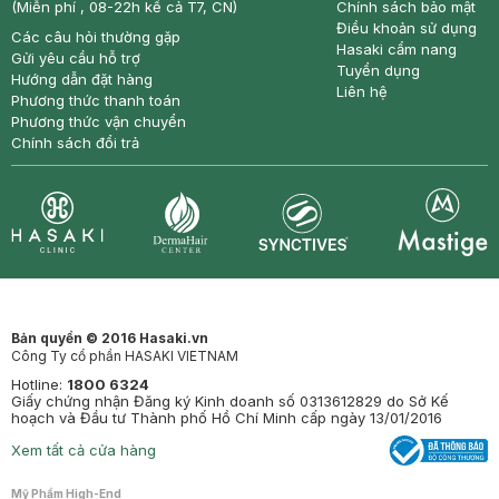
(Miễn phí , 08-22h kể cả T7, CN)
Chính sách bảo mật
Điều khoản sử dụng
Các câu hỏi thường gặp
Hasaki cẩm nang
Gửi yêu cầu hỗ trợ
Tuyển dụng
Hướng dẫn đặt hàng
Liên hệ
Phương thức thanh toán
Phương thức vận chuyển
Chính sách đổi trả
Synctives
Clinic
Dermahair
Mastige
Bản quyền © 2016 Hasaki.vn
Công Ty cổ phần HASAKI VIETNAM
Hotline:
1800 6324
Giấy chứng nhận Đăng ký Kinh doanh số 0313612829 do Sở Kế
hoạch và Đầu tư Thành phố Hồ Chí Minh cấp ngày 13/01/2016
Xem tất cả cửa hàng
Mỹ Phẩm High-End