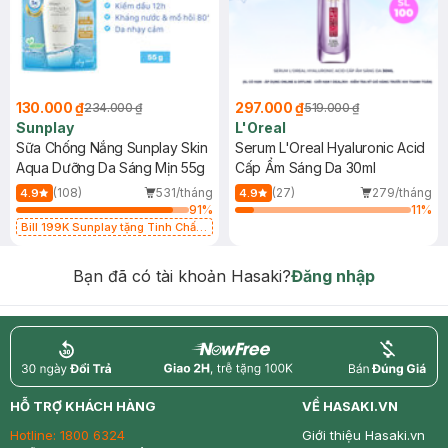
130.000 ₫
297.000 ₫
234.000 ₫
519.000 ₫
Sunplay
L'Oreal
Sữa Chống Nắng Sunplay Skin
Serum L'Oreal Hyaluronic Acid
Aqua Dưỡng Da Sáng Mịn 55g
Cấp Ẩm Sáng Da 30ml
(108)
531/tháng
(27)
279/tháng
4.9
4.9
91
%
11
%
Bill 199K Sunplay tặng Tinh Chất
Chống Nắng 7g trị giá 30K (SL có
hạn)
Bạn đã có tài khoản Hasaki?
Đăng nhập
return
nowfree
price
HỖ TRỢ KHÁCH HÀNG
VỀ HASAKI.VN
Hotline:
1800 6324
Giới thiệu Hasaki.vn