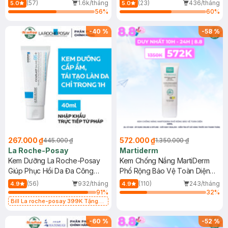
Dầu 500ml
(Mới)
(57)
1.6k/tháng
(23)
436/tháng
5.0
5.0
56
%
60
%
-
40
%
-
58
%
267.000 ₫
572.000 ₫
445.000 ₫
1.350.000 ₫
La Roche-Posay
Martiderm
Kem Dưỡng La Roche-Posay
Kem Chống Nắng MartiDerm
Giúp Phục Hồi Da Đa Công
Phổ Rộng Bảo Vệ Toàn Diện
Dụng 40ml
40ml
(56)
932/tháng
(110)
243/tháng
4.9
4.9
91
%
32
%
Bill La roche-posay 399K Tặng
Gel rửa mặt da dầu nhạy cảm 50ml
(SL có hạn)
-
60
%
-
52
%