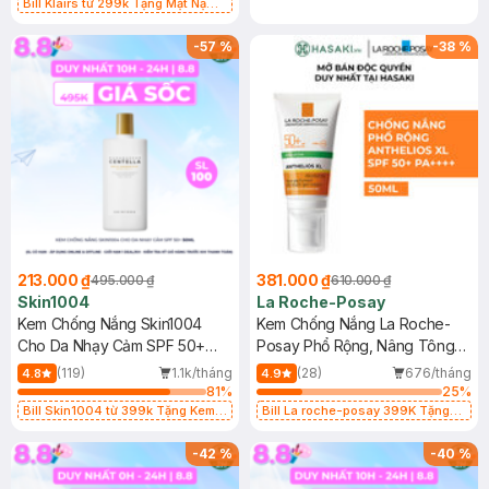
Bill Klairs từ 299k Tặng Mặt Nạ
Làm Dịu Da & Kiểm Soát Dầu Nhờn
25ml (SL Có Hạn)
-
57
%
-
38
%
213.000 ₫
381.000 ₫
495.000 ₫
610.000 ₫
Skin1004
La Roche-Posay
Kem Chống Nắng Skin1004
Kem Chống Nắng La Roche-
Cho Da Nhạy Cảm SPF 50+
Posay Phổ Rộng, Nâng Tông
50ml
Kiềm Dầu 50ml
(119)
1.1k/tháng
(28)
676/tháng
4.8
4.9
81
%
25
%
Bill Skin1004 từ 399k Tặng Kem
Bill La roche-posay 399K Tặng
Chống Nắng Cho Da Nhạy Cảm
Gel rửa mặt da dầu nhạy cảm 50ml
SPF 50+ 20ml (SL Có Hạn)
(SL có hạn)
-
42
%
-
40
%