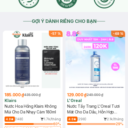
GỢI Ý DÀNH RIÊNG CHO BẠN
-
57
%
-
48
%
185.000 ₫
129.000 ₫
435.000 ₫
249.000 ₫
Klairs
L'Oreal
Nước Hoa Hồng Klairs Không
Nước Tẩy Trang L'Oreal Tươi
Mùi Cho Da Nhạy Cảm 180ml
Mát Cho Da Dầu, Hỗn Hợp
400ml
(148)
1.7k/tháng
(298)
2.1k/tháng
4.8
4.8
60
%
29
%