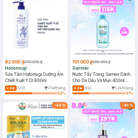
82.000 ₫
101.000 ₫
205.000 ₫
209.000 ₫
Hatomugi
Garnier
Sữa Tắm Hatomugi Dưỡng Ẩm
Nước Tẩy Trang Garnier Dành
Chiết Xuất Ý Dĩ 800ml
Cho Da Dầu Và Mụn 400ml
(Mới)
(123)
714/tháng
(69)
1.2k/tháng
4.9
4.9
52
%
31
%
-
44
%
-
43
%