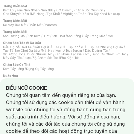
Trang Điểm Mặt
Kem Lót
/
Kem Nền
/
Phấn Nền
/
BB / CC Cream
/
Phấn Nước Cushion
/
Che Khuyết Điểm
/
Má Hồng
/
Tạo Khối / Highlight
/
Phấn Phủ
/
Xịt Khoá Makeup
Trang Điểm Mắt
Kẻ Mày
/
Kẻ Mắt
/
Phấn Mắt
/
Mascara
Trang Điểm Môi
Son Dưỡng Môi
/
Son Kem / Tint
/
Son Thỏi
/
Son Bóng
/
Tẩy Trang Mắt / Môi
Chăm Sóc Tóc Và Da Đầu
Dầu Gội Và Dầu Xả
/
Dầu Gội
/
Dầu Xả
/
Dầu Gội Khô
/
Dầu Gội Xả 2in1
/
Bộ Gội Xả
/
Tẩy Tế Bào Chết Da Đầu
/
Mặt Nạ / Kem Ủ Tóc
/
Serum / Dầu Dưỡng Tóc
/
Xịt Dưỡng Tóc
/
Thuốc Nhuộm Tóc
/
Sản Phẩm Tạo Kiểu Tóc
/
Dụng Cụ Chăm Sóc Tóc
/
Máy Sấy Tóc
/
Lược
/
Bộ Chăm Sóc Tóc
/
Phụ Kiện Tóc
Chăm Sóc Cơ Thể
Kem Tẩy Lông
/
Dụng Cụ Tẩy Lông
Nước Hoa
Nước Hoa Nữ
/
Nước Hoa Nam
/
Nước Hoa Cao Cấp
/
Xịt Thơm Toàn Thân
/
Nước Hoa Vùng Kín
Notice about cookies usage
BIỂU NGỮ COOKIE
Chăm Sóc Cá Nhân
Chúng tôi quan tâm đến quyền riêng tư của bạn.
Chống Muỗi
/
Khẩu Trang
/
Máy Massage
/
Mặt Nạ Xông Hơi
/
Nước Rửa Tay
/
Sản Phẩm Chăm Sóc Khác
/
Bàn Chải Đánh Răng
/
Bàn Chải Điện
/
Chúng tôi sử dụng các cookie cần thiết để vận hành
Hỗ Trợ Trắng Răng
/
Kem Đánh Răng
/
Máy Tăm Nước
/
Nước Súc Miệng
/
Tăm / Chỉ Nha Khoa
/
Xịt Thơm Miệng
/
Dung Dịch Vệ Sinh
/
Dưỡng Vùng Kín
/
website của chúng tôi và đồng hành cùng bạn trong
Khăn Ướt Vệ Sinh Vùng Kín
/
Băng Vệ Sinh
/
Tampon
/
Bọt Cạo Râu
/
Dao Cạo Râu
/
Máy Cạo Râu
suốt quá trình điều hướng. Với sự đồng ý của bạn,
Vấn Đề Về Da
chúng tôi và các đối tác của chúng tôi cũng sử dụng
Da Dầu / Lỗ Chân Lông To
/
Da Khô / Mất Nước
/
Da Lão Hóa
/
Da Mụn
/
Da Nhạy Cảm / Kích Ứng
/
Da Xỉn Màu
/
Thâm / Nám / Tàn Nhang
/
cookie để theo dõi các hoạt động trực tuyến của
Quầng Thâm & Bọng Mắt
/
Sẹo
/
Viêm Da Cơ Địa