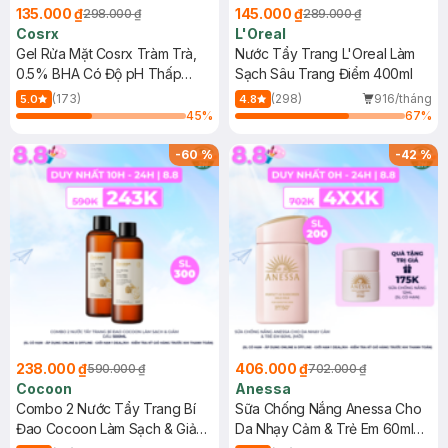
135.000 ₫
145.000 ₫
298.000 ₫
289.000 ₫
Cosrx
L'Oreal
Gel Rửa Mặt Cosrx Tràm Trà,
Nước Tẩy Trang L'Oreal Làm
0.5% BHA Có Độ pH Thấp
Sạch Sâu Trang Điểm 400ml
150ml
(173)
(298)
916/tháng
5.0
4.8
45
%
67
%
-
60
%
-
42
%
238.000 ₫
406.000 ₫
590.000 ₫
702.000 ₫
Cocoon
Anessa
Combo 2 Nước Tẩy Trang Bí
Sữa Chống Nắng Anessa Cho
Đao Cocoon Làm Sạch & Giảm
Da Nhạy Cảm & Trẻ Em 60ml