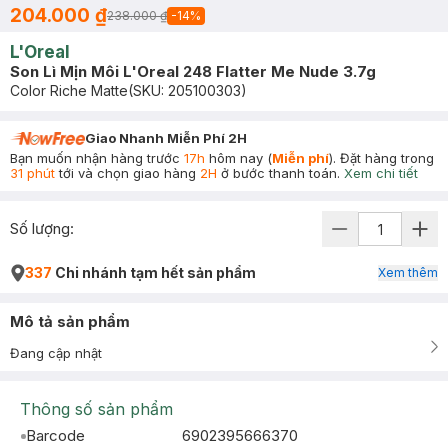
204.000 ₫
238.000 ₫
-
14
%
L'Oreal
Son Lì Mịn Môi L'Oreal 248 Flatter Me Nude 3.7g
Color Riche Matte
(SKU:
205100303
)
Giao Nhanh Miễn Phí 2H
Bạn muốn nhận hàng trước
17h
hôm nay (
Miễn phí
). Đặt hàng trong
31 phút
tới và chọn giao hàng
2H
ở bước thanh toán.
Xem chi tiết
Số lượng:
337
Chi nhánh tạm hết sản phẩm
Xem thêm
Mô tả sản phẩm
Đang cập nhật
Thông số sản phẩm
Barcode
6902395666370