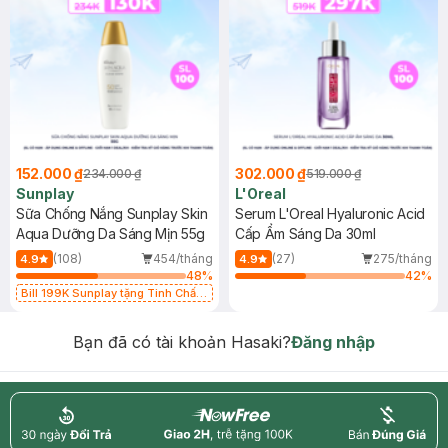
152.000 ₫
302.000 ₫
234.000 ₫
519.000 ₫
Sunplay
L'Oreal
Sữa Chống Nắng Sunplay Skin
Serum L'Oreal Hyaluronic Acid
Aqua Dưỡng Da Sáng Mịn 55g
Cấp Ẩm Sáng Da 30ml
(108)
454/tháng
(27)
275/tháng
4.9
4.9
48
%
42
%
Bill 199K Sunplay tặng Tinh Chất
Chống Nắng 7g trị giá 30K (SL có
hạn)
Bạn đã có tài khoản Hasaki?
Đăng nhập