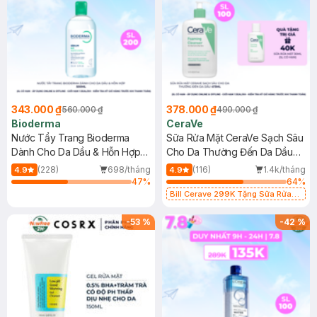
343.000 ₫
378.000 ₫
560.000 ₫
490.000 ₫
Bioderma
CeraVe
Nước Tẩy Trang Bioderma
Sữa Rửa Mặt CeraVe Sạch Sâu
Dành Cho Da Dầu & Hỗn Hợp
Cho Da Thường Đến Da Dầu
500ml
473ml
(228)
698/tháng
(116)
1.4k/tháng
4.9
4.9
47
%
64
%
Bill Cerave 299K Tặng Sữa Rửa
Mặt Cerave 30ml (SL có hạn)
-
53
%
-
42
%