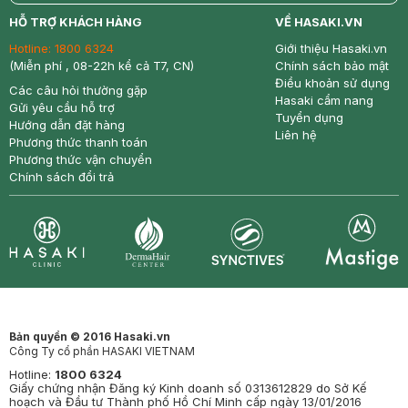
return
nowfree
price
HỖ TRỢ KHÁCH HÀNG
VỀ HASAKI.VN
Hotline:
1800 6324
Giới thiệu Hasaki.vn
(Miễn phí , 08-22h kể cả T7, CN)
Chính sách bảo mật
Điều khoản sử dụng
Các câu hỏi thường gặp
Hasaki cẩm nang
Gửi yêu cầu hỗ trợ
Tuyển dụng
Hướng dẫn đặt hàng
Liên hệ
Phương thức thanh toán
Phương thức vận chuyển
Chính sách đổi trả
Synctives
Clinic
Dermahair
Mastige
Bản quyền © 2016 Hasaki.vn
Công Ty cổ phần HASAKI VIETNAM
Hotline:
1800 6324
Giấy chứng nhận Đăng ký Kinh doanh số 0313612829 do Sở Kế
hoạch và Đầu tư Thành phố Hồ Chí Minh cấp ngày 13/01/2016