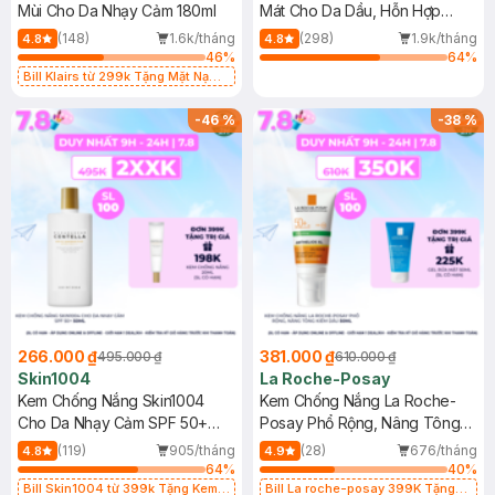
Mùi Cho Da Nhạy Cảm 180ml
Mát Cho Da Dầu, Hỗn Hợp
400ml
(148)
1.6k/tháng
(298)
1.9k/tháng
4.8
4.8
46
%
64
%
Bill Klairs từ 299k Tặng Mặt Nạ
Làm Dịu Da & Kiểm Soát Dầu Nhờn
25ml (SL Có Hạn)
-
46
%
-
38
%
266.000 ₫
381.000 ₫
495.000 ₫
610.000 ₫
Skin1004
La Roche-Posay
Kem Chống Nắng Skin1004
Kem Chống Nắng La Roche-
Cho Da Nhạy Cảm SPF 50+
Posay Phổ Rộng, Nâng Tông
50ml
Kiềm Dầu 50ml
(119)
905/tháng
(28)
676/tháng
4.8
4.9
64
%
40
%
Bill Skin1004 từ 399k Tặng Kem
Bill La roche-posay 399K Tặng