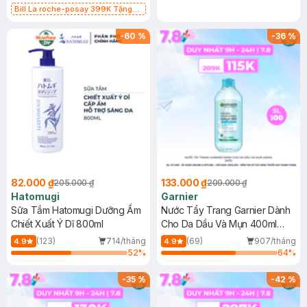
Bill La roche-posay 399K Tặng
Gel rửa mặt da dầu nhạy cảm 50ml
(SL có hạn)
-
60
%
-
36
%
82.000 ₫
133.000 ₫
205.000 ₫
209.000 ₫
Hatomugi
Garnier
Sữa Tắm Hatomugi Dưỡng Ẩm
Nước Tẩy Trang Garnier Dành
Chiết Xuất Ý Dĩ 800ml
Cho Da Dầu Và Mụn 400ml
(Mới)
(123)
714/tháng
(69)
907/tháng
4.9
4.9
52
%
64
%
-
35
%
-
42
%