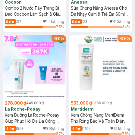
Cocoon
Anessa
Combo 2 Nước Tẩy Trang Bí
Sữa Chống Nắng Anessa Cho
Đao Cocoon Làm Sạch & Giảm
Da Nhạy Cảm & Trẻ Em 60ml
Dầu 500ml
(Mới)
(57)
1.4k/tháng
(23)
410/tháng
5.0
5.0
75
%
34
%
-
38
%
-
59
%
278.000 ₫
553.000 ₫
445.000 ₫
1.350.000 ₫
La Roche-Posay
Martiderm
Kem Dưỡng La Roche-Posay
Kem Chống Nắng MartiDerm
Giúp Phục Hồi Da Đa Công
Phổ Rộng Bảo Vệ Toàn Diện
Dụng 40ml
40ml
(56)
895/tháng
(110)
251/tháng
4.9
4.9
57
%
75
%