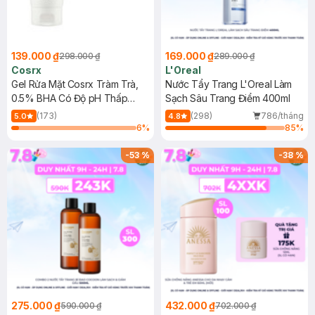
139.000 ₫
169.000 ₫
298.000 ₫
289.000 ₫
Cosrx
L'Oreal
Gel Rửa Mặt Cosrx Tràm Trà,
Nước Tẩy Trang L'Oreal Làm
0.5% BHA Có Độ pH Thấp
Sạch Sâu Trang Điểm 400ml
150ml
(173)
(298)
786/tháng
5.0
4.8
6
%
85
%
-
53
%
-
38
%
275.000 ₫
432.000 ₫
590.000 ₫
702.000 ₫