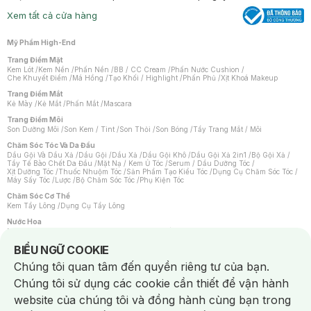
Xem tất cả cửa hàng
Mỹ Phẩm High-End
Trang Điểm Mặt
Kem Lót
/
Kem Nền
/
Phấn Nền
/
BB / CC Cream
/
Phấn Nước Cushion
/
Che Khuyết Điểm
/
Má Hồng
/
Tạo Khối / Highlight
/
Phấn Phủ
/
Xịt Khoá Makeup
Trang Điểm Mắt
Kẻ Mày
/
Kẻ Mắt
/
Phấn Mắt
/
Mascara
Trang Điểm Môi
Son Dưỡng Môi
/
Son Kem / Tint
/
Son Thỏi
/
Son Bóng
/
Tẩy Trang Mắt / Môi
Chăm Sóc Tóc Và Da Đầu
Dầu Gội Và Dầu Xả
/
Dầu Gội
/
Dầu Xả
/
Dầu Gội Khô
/
Dầu Gội Xả 2in1
/
Bộ Gội Xả
/
Tẩy Tế Bào Chết Da Đầu
/
Mặt Nạ / Kem Ủ Tóc
/
Serum / Dầu Dưỡng Tóc
/
Xịt Dưỡng Tóc
/
Thuốc Nhuộm Tóc
/
Sản Phẩm Tạo Kiểu Tóc
/
Dụng Cụ Chăm Sóc Tóc
/
Máy Sấy Tóc
/
Lược
/
Bộ Chăm Sóc Tóc
/
Phụ Kiện Tóc
Chăm Sóc Cơ Thể
Kem Tẩy Lông
/
Dụng Cụ Tẩy Lông
Nước Hoa
Nước Hoa Nữ
/
Nước Hoa Nam
/
Nước Hoa Cao Cấp
/
Xịt Thơm Toàn Thân
/
Nước Hoa Vùng Kín
Notice about cookies usage
BIỂU NGỮ COOKIE
Chăm Sóc Cá Nhân
Chúng tôi quan tâm đến quyền riêng tư của bạn.
Chống Muỗi
/
Khẩu Trang
/
Máy Massage
/
Mặt Nạ Xông Hơi
/
Nước Rửa Tay
/
Sản Phẩm Chăm Sóc Khác
/
Bàn Chải Đánh Răng
/
Bàn Chải Điện
/
Chúng tôi sử dụng các cookie cần thiết để vận hành
Hỗ Trợ Trắng Răng
/
Kem Đánh Răng
/
Máy Tăm Nước
/
Nước Súc Miệng
/
Tăm / Chỉ Nha Khoa
/
Xịt Thơm Miệng
/
Dung Dịch Vệ Sinh
/
Dưỡng Vùng Kín
/
website của chúng tôi và đồng hành cùng bạn trong
Khăn Ướt Vệ Sinh Vùng Kín
/
Băng Vệ Sinh
/
Tampon
/
Bọt Cạo Râu
/
Dao Cạo Râu
/
Máy Cạo Râu