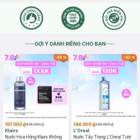
GỢI Ý DÀNH RIÊNG CHO BẠN
-
55
%
-
42
%
197.000 ₫
144.000 ₫
435.000 ₫
249.000 ₫
Klairs
L'Oreal
Nước Hoa Hồng Klairs Không
Nước Tẩy Trang L'Oreal Tươi