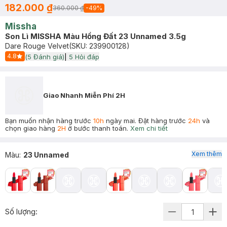
182.000 ₫
360.000 ₫
-
49
%
Missha
Son Lì MISSHA Màu Hồng Đất 23 Unnamed 3.5g
Dare Rouge Velvet
(SKU:
239900128
)
4.8
(
5
Đánh giá)
|
5
Hỏi đáp
Start Icon
Giao Nhanh Miễn Phí 2H
Bạn muốn nhận hàng trước
10h
ngày mai. Đặt hàng trước
24h
và
chọn giao hàng
2H
ở bước thanh toán.
Xem chi tiết
Xem thêm
Màu
:
23 Unnamed
Số lượng: