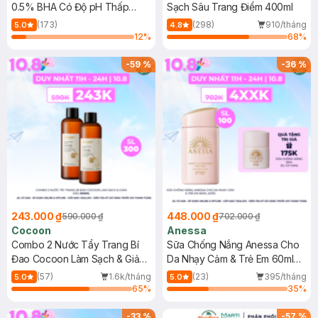
0.5% BHA Có Độ pH Thấp
Sạch Sâu Trang Điểm 400ml
150ml
(173)
(298)
910/tháng
5.0
4.8
12
%
68
%
-
59
%
-
36
%
243.000 ₫
448.000 ₫
590.000 ₫
702.000 ₫
Cocoon
Anessa
Combo 2 Nước Tẩy Trang Bí
Sữa Chống Nắng Anessa Cho
Đao Cocoon Làm Sạch & Giảm
Da Nhạy Cảm & Trẻ Em 60ml
Dầu 500ml
(Mới)
(57)
1.6k/tháng
(23)
395/tháng
5.0
5.0
65
%
35
%
-
33
%
-
57
%