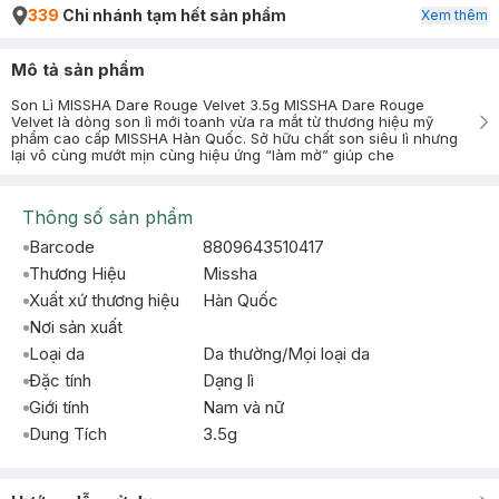
339
Chi nhánh tạm hết sản phẩm
Xem thêm
Mô tả sản phẩm
Son Lì MISSHA Dare Rouge Velvet 3.5g MISSHA Dare Rouge
Velvet là dòng son lì mới toanh vừa ra mắt từ thương hiệu mỹ
phẩm cao cấp MISSHA Hàn Quốc. Sở hữu chất son siêu lì nhưng
lại vô cùng mướt mịn cùng hiệu ứng “làm mờ” giúp che
Thông số sản phẩm
Barcode
8809643510417
Thương Hiệu
Missha
Xuất xứ thương hiệu
Hàn Quốc
Nơi sản xuất
Loại da
Da thường/Mọi loại da
Đặc tính
Dạng lì
Giới tính
Nam và nữ
Dung Tích
3.5g