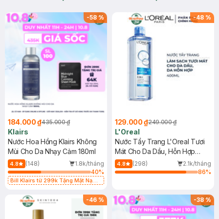
-
58
%
-
48
%
184.000 ₫
129.000 ₫
435.000 ₫
249.000 ₫
Klairs
L'Oreal
Nước Hoa Hồng Klairs Không
Nước Tẩy Trang L'Oreal Tươi
Mùi Cho Da Nhạy Cảm 180ml
Mát Cho Da Dầu, Hỗn Hợp
400ml
(148)
1.8k/tháng
(298)
2.1k/tháng
4.8
4.8
40
%
86
%
Bill Klairs từ 299k Tặng Mặt Nạ
Làm Dịu Da & Kiểm Soát Dầu Nhờn
25ml (SL Có Hạn)
-
46
%
-
38
%