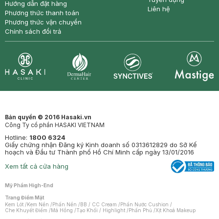
Hướng dẫn đặt hàng
Liên hệ
Phương thức thanh toán
Phương thức vận chuyển
Chính sách đổi trả
Synctives
Clinic
Dermahair
Mastige
Bản quyền © 2016 Hasaki.vn
Công Ty cổ phần HASAKI VIETNAM
Hotline:
1800 6324
Giấy chứng nhận Đăng ký Kinh doanh số 0313612829 do Sở Kế
hoạch và Đầu tư Thành phố Hồ Chí Minh cấp ngày 13/01/2016
Xem tất cả cửa hàng
Mỹ Phẩm High-End
Trang Điểm Mặt
Kem Lót
/
Kem Nền
/
Phấn Nền
/
BB / CC Cream
/
Phấn Nước Cushion
/
Che Khuyết Điểm
/
Má Hồng
/
Tạo Khối / Highlight
/
Phấn Phủ
/
Xịt Khoá Makeup