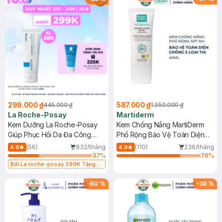
299.000 ₫
587.000 ₫
445.000 ₫
1.350.000 ₫
La Roche-Posay
Martiderm
Kem Dưỡng La Roche-Posay
Kem Chống Nắng MartiDerm
Giúp Phục Hồi Da Đa Công
Phổ Rộng Bảo Vệ Toàn Diện
Dụng 40ml
40ml
(56)
832/tháng
(110)
236/tháng
4.9
4.9
37
%
76
%
Bill La roche-posay 399K Tặng
Gel rửa mặt da dầu nhạy cảm 50ml
(SL có hạn)
-
60
%
-
38
%