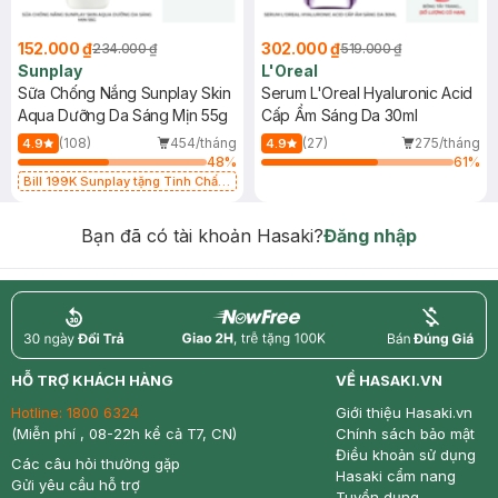
152.000 ₫
302.000 ₫
234.000 ₫
519.000 ₫
Sunplay
L'Oreal
Sữa Chống Nắng Sunplay Skin
Serum L'Oreal Hyaluronic Acid
Aqua Dưỡng Da Sáng Mịn 55g
Cấp Ẩm Sáng Da 30ml
(108)
454/tháng
(27)
275/tháng
4.9
4.9
48
%
61
%
Bill 199K Sunplay tặng Tinh Chất
Chống Nắng 7g trị giá 30K (SL có
hạn)
Bạn đã có tài khoản Hasaki?
Đăng nhập
return
nowfree
price
HỖ TRỢ KHÁCH HÀNG
VỀ HASAKI.VN
Hotline:
1800 6324
Giới thiệu Hasaki.vn
(Miễn phí , 08-22h kể cả T7, CN)
Chính sách bảo mật
Điều khoản sử dụng
Các câu hỏi thường gặp
Hasaki cẩm nang
Gửi yêu cầu hỗ trợ
Tuyển dụng