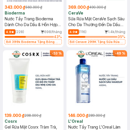
343.000 ₫
369.000 ₫
560.000 ₫
490.000 ₫
Bioderma
CeraVe
Nước Tẩy Trang Bioderma
Sữa Rửa Mặt CeraVe Sạch Sâu
Dành Cho Da Dầu & Hỗn Hợp
Cho Da Thường Đến Da Dầu
500ml
473ml
(228)
698/tháng
(116)
1.4k/tháng
4.9
4.9
43
%
35
%
Bill 399k Bioderma Tặng Bông
Bill Cerave 299K Tặng Sữa Rửa
Tẩy Trang Hộp 50 Miếng (SL có
Mặt Cerave 30ml (SL có hạn)
hạn)
-
53
%
-
49
%
139.000 ₫
146.000 ₫
298.000 ₫
289.000 ₫
Cosrx
L'Oreal
Gel Rửa Mặt Cosrx Tràm Trà,
Nước Tẩy Trang L'Oreal Làm