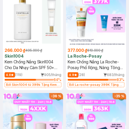
266.000 ₫
377.000 ₫
495.000 ₫
610.000 ₫
Skin1004
La Roche-Posay
Kem Chống Nắng Skin1004
Kem Chống Nắng La Roche-
Cho Da Nhạy Cảm SPF 50+
Posay Phổ Rộng, Nâng Tông
50ml
Kiềm Dầu 50ml
(119)
905/tháng
(28)
683/tháng
4.8
4.9
64
%
83
%
Bill Skin1004 từ 399k Tặng Kem
Bill La roche-posay 399K Tặng
Chống Nắng Cho Da Nhạy Cảm
Gel rửa mặt da dầu nhạy cảm 50ml
SPF 50+ 20ml (SL Có Hạn)
(SL có hạn)
-
36
%
-
35
%