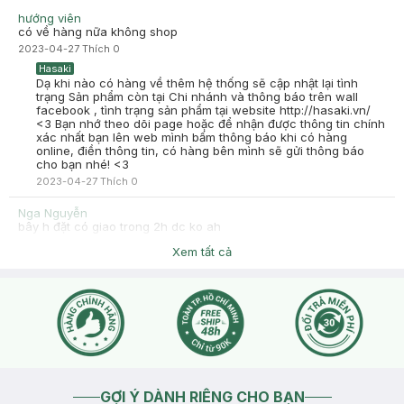
hướng viên
có về hàng nữa không shop
2023-04-27
Thích
0
Hasaki
Dạ khi nào có hàng về thêm hệ thống sẽ cập nhật lại tình
trạng Sản phẩm còn tại Chi nhánh và thông báo trên wall
facebook , tình trạng sản phẩm tại website http://hasaki.vn/
<3 Bạn nhớ theo dõi page hoặc để nhận được thông tin chính
xác nhất bạn lên web mình bấm thông báo khi có hàng
online, điền thông tin, có hàng bên mình sẽ gửi thông báo
cho bạn nhé! <3
2023-04-27
Thích
0
Nga Nguyễn
bây h đặt có giao trong 2h dc ko ah
2021-03-06
Thích
0
Xem tất cả
Hasaki
Dạ chào bạn, bạn có thể tham khảo thêm về Khu Vực áp
dụng Nowfree ở link này nha: https://hasaki.vn/giao-hang-
duoi-120-phut.html + Hướng dẫn đặt đơn hàng Nowfree2h tại
website: https://hotro.hasaki.vn/huong-dan-dat-hang-2h.html
2021-03-06
Thích
0
GỢI Ý DÀNH RIÊNG CHO BẠN