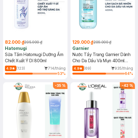
82.000 ₫
129.000 ₫
205.000 ₫
209.000 ₫
Hatomugi
Garnier
Sữa Tắm Hatomugi Dưỡng Ẩm
Nước Tẩy Trang Garnier Dành
Chiết Xuất Ý Dĩ 800ml
Cho Da Dầu Và Mụn 400ml
(Mới)
(123)
714/tháng
(69)
935/tháng
4.9
4.9
53
%
64
%
-
35
%
-
42
%