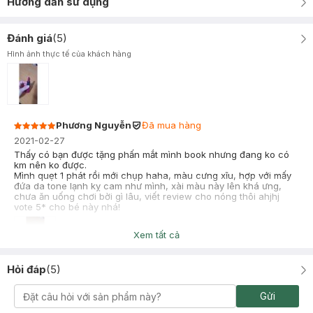
Hướng dẫn sử dụng
Đánh giá
(
5
)
Hình ảnh thực tế của khách hàng
Phương Nguyễn
Đã mua hàng
2021-02-27
Thấy có bạn được tặng phấn mắt mình book nhưng đang ko có
km nên ko được.
Mình quẹt 1 phát rồi mới chụp haha, màu cưng xĩu, hợp với mấy
đứa da tone lạnh kỵ cam như mình, xài màu này lên khá ưng,
chưa ăn uống chơi bời gì lâu, viết review cho nóng thôi ahjhj
vote 5* cho bé này nhá!
Xem tất cả
Hỏi đáp
(
5
)
mai thị ly na
Đã mua hàng
2020-12-19
Gửi
Hàng ok, giá hợp lý, dc tặng kèm phấn mắt