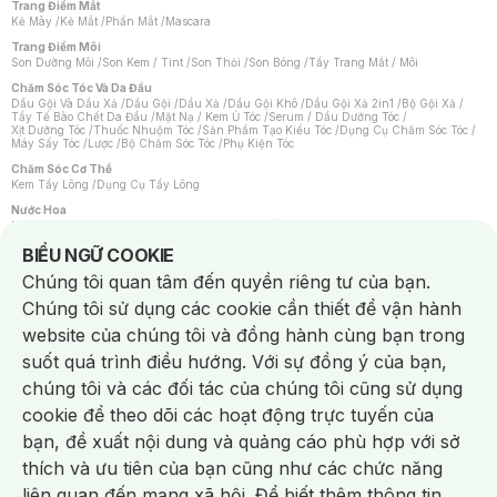
Trang Điểm Mắt
Kẻ Mày
/
Kẻ Mắt
/
Phấn Mắt
/
Mascara
Trang Điểm Môi
Son Dưỡng Môi
/
Son Kem / Tint
/
Son Thỏi
/
Son Bóng
/
Tẩy Trang Mắt / Môi
Chăm Sóc Tóc Và Da Đầu
Dầu Gội Và Dầu Xả
/
Dầu Gội
/
Dầu Xả
/
Dầu Gội Khô
/
Dầu Gội Xả 2in1
/
Bộ Gội Xả
/
Tẩy Tế Bào Chết Da Đầu
/
Mặt Nạ / Kem Ủ Tóc
/
Serum / Dầu Dưỡng Tóc
/
Xịt Dưỡng Tóc
/
Thuốc Nhuộm Tóc
/
Sản Phẩm Tạo Kiểu Tóc
/
Dụng Cụ Chăm Sóc Tóc
/
Máy Sấy Tóc
/
Lược
/
Bộ Chăm Sóc Tóc
/
Phụ Kiện Tóc
Chăm Sóc Cơ Thể
Kem Tẩy Lông
/
Dụng Cụ Tẩy Lông
Nước Hoa
Nước Hoa Nữ
/
Nước Hoa Nam
/
Nước Hoa Cao Cấp
/
Xịt Thơm Toàn Thân
/
Nước Hoa Vùng Kín
Notice about cookies usage
BIỂU NGỮ COOKIE
Chăm Sóc Cá Nhân
Chúng tôi quan tâm đến quyền riêng tư của bạn.
Chống Muỗi
/
Khẩu Trang
/
Máy Massage
/
Mặt Nạ Xông Hơi
/
Nước Rửa Tay
/
Sản Phẩm Chăm Sóc Khác
/
Bàn Chải Đánh Răng
/
Bàn Chải Điện
/
Chúng tôi sử dụng các cookie cần thiết để vận hành
Hỗ Trợ Trắng Răng
/
Kem Đánh Răng
/
Máy Tăm Nước
/
Nước Súc Miệng
/
Tăm / Chỉ Nha Khoa
/
Xịt Thơm Miệng
/
Dung Dịch Vệ Sinh
/
Dưỡng Vùng Kín
/
website của chúng tôi và đồng hành cùng bạn trong
Khăn Ướt Vệ Sinh Vùng Kín
/
Băng Vệ Sinh
/
Tampon
/
Bọt Cạo Râu
/
Dao Cạo Râu
/
Máy Cạo Râu
suốt quá trình điều hướng. Với sự đồng ý của bạn,
Vấn Đề Về Da
chúng tôi và các đối tác của chúng tôi cũng sử dụng
Da Dầu / Lỗ Chân Lông To
/
Da Khô / Mất Nước
/
Da Lão Hóa
/
Da Mụn
/
Da Nhạy Cảm / Kích Ứng
/
Da Xỉn Màu
/
Thâm / Nám / Tàn Nhang
/
cookie để theo dõi các hoạt động trực tuyến của
Quầng Thâm & Bọng Mắt
/
Sẹo
/
Viêm Da Cơ Địa
bạn, đề xuất nội dung và quảng cáo phù hợp với sở
Dụng Cụ / Phụ Kiện Chăm Sóc Da
Chat i
Bông Tẩy Trang
/
Khăn Lau Mặt Khô
/
Dụng Cụ / Máy Rửa Mặt
/
Máy Chăm Sóc Da
/
thích và ưu tiên của bạn cũng như các chức năng
Dụng Cụ Chăm Sóc Khác
liên quan đến mạng xã hội. Để biết thêm thông tin,