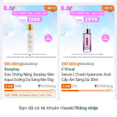
-
44
%
-
43
%
130.000 ₫
297.000 ₫
234.000 ₫
519.000 ₫
Sunplay
L'Oreal
Sữa Chống Nắng Sunplay Skin
Serum L'Oreal Hyaluronic Acid
Aqua Dưỡng Da Sáng Mịn 55g
Cấp Ẩm Sáng Da 30ml
(108)
531/tháng
(27)
279/tháng
4.9
4.9
21
%
39
%
Bill 199K Sunplay tặng Tinh Chất
Chống Nắng 7g trị giá 30K (SL có
hạn)
Bạn đã có tài khoản Hasaki?
Đăng nhập