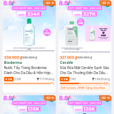
-
40
%
-
33
%
334.000 ₫
327.000 ₫
560.000 ₫
490.000 ₫
Bioderma
CeraVe
Nước Tẩy Trang Bioderma
Sữa Rửa Mặt CeraVe Sạch Sâu
Dành Cho Da Dầu & Hỗn Hợp
Cho Da Thường Đến Da Dầu
500ml
473ml
(228)
717/tháng
(116)
1.6k/tháng
4.9
4.9
1
%
44
%
Bill Cerave 299K Tặng Sữa Rửa
Mặt Cerave 30ml (SL có hạn)
-
53
%
-
50
%