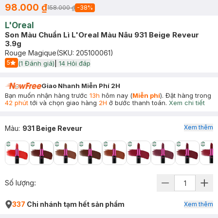
98.000 ₫
158.000 ₫
-
38
%
L'Oreal
Son Màu Chuẩn Lì L'Oreal Màu Nâu 931 Beige Reveur
3.9g
Rouge Magique
(SKU:
205100061
)
5
(
1
Đánh giá)
|
14
Hỏi đáp
Start Icon
Giao Nhanh Miễn Phí 2H
Bạn muốn nhận hàng trước
13h
hôm nay (
Miễn phí
). Đặt hàng trong
42 phút
tới và chọn giao hàng
2H
ở bước thanh toán.
Xem chi tiết
Xem thêm
Màu
:
931 Beige Reveur
Số lượng:
337
Chi nhánh tạm hết sản phẩm
Xem thêm