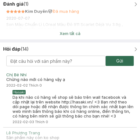
Đánh giá
(
1
)
Kim Duyên
Đã mua hàng
2020-07-07
Son Màu Chuẩn Lì LOreal Màu Đỏ 911 Scarlet Déjà Vu 3.9g ,
hàng rất ok tốt, giá hợp lý
Xem tất cả
Hỏi đáp
(
14
)
Gửi
Chị Bé Nhí
Chừng nào mới có hàng vậy ạ
2022-02-02
Thích
0
Hasaki
Dạ khi nào có hàng về shop sẽ báo trên wall facebook và
cập nhật lại trên website http://hasaki.vn/ <3 Bạn nhớ theo
dõi page hoặc để nhận được thông tin chính xác nhất bạn lên
web mình bấm thông báo khi có hàng online, điền thông tin,
có hàng bên mình sẽ gửi thông báo cho bạn nhé! <3
2022-02-03
Thích
0
Lê Phương Trang
Sản phẩm này còn ko shop