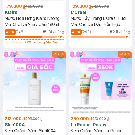
179.000 ₫
129.000 ₫
435.000 ₫
249.000 ₫
Klairs
L'Oreal
Nước Hoa Hồng Klairs Không
Nước Tẩy Trang L'Oreal Tươi
Mùi Cho Da Nhạy Cảm 180ml
Mát Cho Da Dầu, Hỗn Hợp
400ml
(148)
1.8k/tháng
(298)
2.1k/tháng
4.8
4.8
71
%
1
%
Bill Klairs từ 299k Tặng Mặt Nạ
Làm Dịu Da & Kiểm Soát Dầu Nhờn
25ml (SL Có Hạn)
-
57
%
-
43
%
213.000 ₫
350.000 ₫
495.000 ₫
610.000 ₫
Skin1004
La Roche-Posay
Kem Chống Nắng Skin1004
Kem Chống Nắng La Roche-