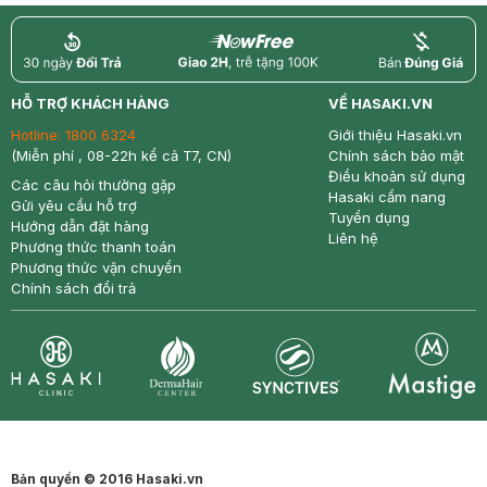
return
nowfree
price
HỖ TRỢ KHÁCH HÀNG
VỀ HASAKI.VN
Hotline:
1800 6324
Giới thiệu Hasaki.vn
(Miễn phí , 08-22h kể cả T7, CN)
Chính sách bảo mật
Điều khoản sử dụng
Các câu hỏi thường gặp
Hasaki cẩm nang
Gửi yêu cầu hỗ trợ
Tuyển dụng
Hướng dẫn đặt hàng
Liên hệ
Phương thức thanh toán
Phương thức vận chuyển
Chính sách đổi trả
Synctives
Clinic
Dermahair
Mastige
Bản quyền © 2016 Hasaki.vn