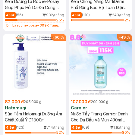
Kem Dưỡng La Roche-Posay
Kem Chống Nắng MartiDerm
Giúp Phục Hồi Da Đa Công
Phổ Rộng Bảo Vệ Toàn Diện
Dụng 40ml
40ml
(56)
932/tháng
(110)
243/tháng
4.9
4.9
25
%
2
%
Bill La roche-posay 399K Tặng
Gel rửa mặt da dầu nhạy cảm 50ml
(SL có hạn)
-
60
%
-
49
%
82.000 ₫
107.000 ₫
205.000 ₫
209.000 ₫
Hatomugi
Garnier
Sữa Tắm Hatomugi Dưỡng Ẩm
Nước Tẩy Trang Garnier Dành
Chiết Xuất Ý Dĩ 800ml
Cho Da Dầu Và Mụn 400ml
(Mới)
(123)
714/tháng
(69)
1.1k/tháng
4.9
4.9
52
%
80
%