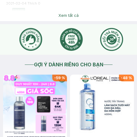
2021-02-04
Thích
0
Hasaki
Chào bạn, sản phẩm này bên mình đang tạm hết hàng ạ
Xem tất cả
2021-02-04
Thích
0
GỢI Ý DÀNH RIÊNG CHO BẠN
-
59
%
-
48
%