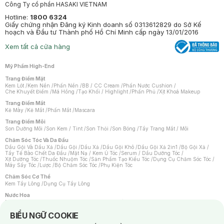
Công Ty cổ phần HASAKI VIETNAM
Hotline:
1800 6324
Giấy chứng nhận Đăng ký Kinh doanh số 0313612829 do Sở Kế
hoạch và Đầu tư Thành phố Hồ Chí Minh cấp ngày 13/01/2016
Xem tất cả cửa hàng
Mỹ Phẩm High-End
Trang Điểm Mặt
Kem Lót
/
Kem Nền
/
Phấn Nền
/
BB / CC Cream
/
Phấn Nước Cushion
/
Che Khuyết Điểm
/
Má Hồng
/
Tạo Khối / Highlight
/
Phấn Phủ
/
Xịt Khoá Makeup
Trang Điểm Mắt
Kẻ Mày
/
Kẻ Mắt
/
Phấn Mắt
/
Mascara
Trang Điểm Môi
Son Dưỡng Môi
/
Son Kem / Tint
/
Son Thỏi
/
Son Bóng
/
Tẩy Trang Mắt / Môi
Chăm Sóc Tóc Và Da Đầu
Dầu Gội Và Dầu Xả
/
Dầu Gội
/
Dầu Xả
/
Dầu Gội Khô
/
Dầu Gội Xả 2in1
/
Bộ Gội Xả
/
Tẩy Tế Bào Chết Da Đầu
/
Mặt Nạ / Kem Ủ Tóc
/
Serum / Dầu Dưỡng Tóc
/
Xịt Dưỡng Tóc
/
Thuốc Nhuộm Tóc
/
Sản Phẩm Tạo Kiểu Tóc
/
Dụng Cụ Chăm Sóc Tóc
/
Máy Sấy Tóc
/
Lược
/
Bộ Chăm Sóc Tóc
/
Phụ Kiện Tóc
Chăm Sóc Cơ Thể
Kem Tẩy Lông
/
Dụng Cụ Tẩy Lông
Nước Hoa
Nước Hoa Nữ
/
Nước Hoa Nam
/
Nước Hoa Cao Cấp
/
Xịt Thơm Toàn Thân
/
Nước Hoa Vùng Kín
Notice about cookies usage
BIỂU NGỮ COOKIE
Chăm Sóc Cá Nhân