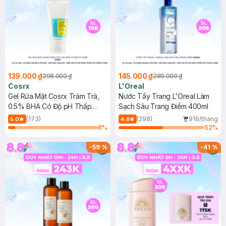
139.000 ₫
145.000 ₫
298.000 ₫
289.000 ₫
Cosrx
L'Oreal
Gel Rửa Mặt Cosrx Tràm Trà,
Nước Tẩy Trang L'Oreal Làm
0.5% BHA Có Độ pH Thấp
Sạch Sâu Trang Điểm 400ml
150ml
(173)
(298)
916/tháng
5.0
4.8
8
%
52
%
-
59
%
-
41
%