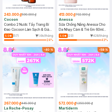
243.000 ₫
413.000 ₫
590.000 ₫
702.000 ₫
Cocoon
Anessa
Combo 2 Nước Tẩy Trang Bí
Sữa Chống Nắng Anessa Cho
Đao Cocoon Làm Sạch & Giảm
Da Nhạy Cảm & Trẻ Em 60ml
Dầu 500ml
(Mới)
(57)
1.6k/tháng
(23)
428/tháng
5.0
5.0
24
%
43
%
-
40
%
-
58
%
267.000 ₫
572.000 ₫
445.000 ₫
1.350.000 ₫
La Roche-Posay
Martiderm