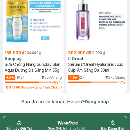
136.000 ₫
302.000 ₫
234.000 ₫
519.000 ₫
Sunplay
L'Oreal
Sữa Chống Nắng Sunplay Skin
Serum L'Oreal Hyaluronic Acid
Aqua Dưỡng Da Sáng Mịn 55g
Cấp Ẩm Sáng Da 30ml
(108)
507/tháng
(27)
275/tháng
4.9
4.9
69
%
47
%
Bill 199K Sunplay tặng Tinh Chất
Chống Nắng 7g trị giá 30K (SL có
hạn)
Bạn đã có tài khoản Hasaki?
Đăng nhập