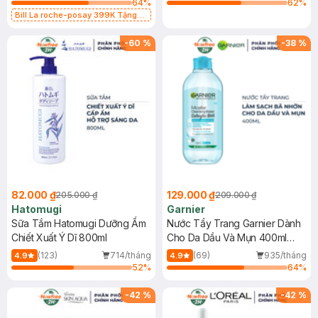
64
%
62
%
Bill La roche-posay 399K Tặng
Gel rửa mặt da dầu nhạy cảm 50ml
(SL có hạn)
-
60
%
-
38
%
82.000 ₫
129.000 ₫
205.000 ₫
209.000 ₫
Hatomugi
Garnier
Sữa Tắm Hatomugi Dưỡng Ẩm
Nước Tẩy Trang Garnier Dành
Chiết Xuất Ý Dĩ 800ml
Cho Da Dầu Và Mụn 400ml
(Mới)
(123)
714/tháng
(69)
935/tháng
4.9
4.9
52
%
64
%
-
42
%
-
42
%