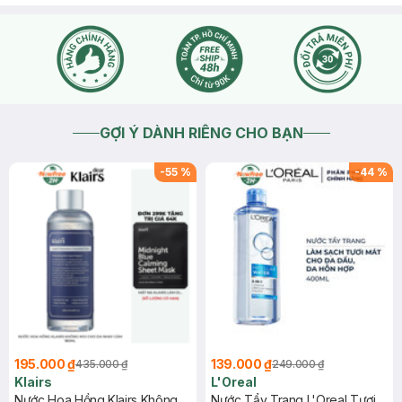
Hasaki
Hasaki xin chào, bạn lên web hasaki.vn đặt hàng giúp shop
để được tích điểm cũng như được hưởng nhiều ưu đãi và giá
tốt nhất dành cho thành viên trên web giúp shop nhé. Bên
mình không nhận order trên faceboook ạ.
2019-09-22
Thích
0
GỢI Ý DÀNH RIÊNG CHO BẠN
-
55
%
-
44
%
195.000 ₫
139.000 ₫
435.000 ₫
249.000 ₫
Klairs
L'Oreal
Nước Hoa Hồng Klairs Không
Nước Tẩy Trang L'Oreal Tươi