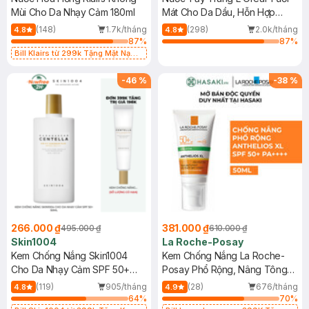
Mùi Cho Da Nhạy Cảm 180ml
Mát Cho Da Dầu, Hỗn Hợp
400ml
(148)
1.7k/tháng
(298)
2.0k/tháng
4.8
4.8
87
%
87
%
Bill Klairs từ 299k Tặng Mặt Nạ
Làm Dịu Da & Kiểm Soát Dầu Nhờn
25ml (SL Có Hạn)
-
46
%
-
38
%
266.000 ₫
381.000 ₫
495.000 ₫
610.000 ₫
Skin1004
La Roche-Posay
Kem Chống Nắng Skin1004
Kem Chống Nắng La Roche-
Cho Da Nhạy Cảm SPF 50+
Posay Phổ Rộng, Nâng Tông
50ml
Kiềm Dầu 50ml
(119)
905/tháng
(28)
676/tháng
4.8
4.9
64
%
70
%