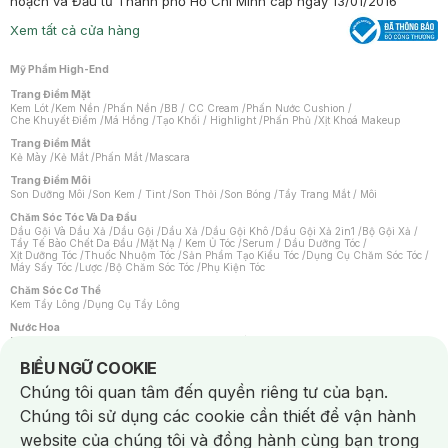
hoạch và Đầu tư Thành phố Hồ Chí Minh cấp ngày 13/01/2016
Xem tất cả cửa hàng
Mỹ Phẩm High-End
Trang Điểm Mặt
Kem Lót
/
Kem Nền
/
Phấn Nền
/
BB / CC Cream
/
Phấn Nước Cushion
/
Che Khuyết Điểm
/
Má Hồng
/
Tạo Khối / Highlight
/
Phấn Phủ
/
Xịt Khoá Makeup
Trang Điểm Mắt
Kẻ Mày
/
Kẻ Mắt
/
Phấn Mắt
/
Mascara
Trang Điểm Môi
Son Dưỡng Môi
/
Son Kem / Tint
/
Son Thỏi
/
Son Bóng
/
Tẩy Trang Mắt / Môi
Chăm Sóc Tóc Và Da Đầu
Dầu Gội Và Dầu Xả
/
Dầu Gội
/
Dầu Xả
/
Dầu Gội Khô
/
Dầu Gội Xả 2in1
/
Bộ Gội Xả
/
Tẩy Tế Bào Chết Da Đầu
/
Mặt Nạ / Kem Ủ Tóc
/
Serum / Dầu Dưỡng Tóc
/
Xịt Dưỡng Tóc
/
Thuốc Nhuộm Tóc
/
Sản Phẩm Tạo Kiểu Tóc
/
Dụng Cụ Chăm Sóc Tóc
/
Máy Sấy Tóc
/
Lược
/
Bộ Chăm Sóc Tóc
/
Phụ Kiện Tóc
Chăm Sóc Cơ Thể
Kem Tẩy Lông
/
Dụng Cụ Tẩy Lông
Nước Hoa
Nước Hoa Nữ
/
Nước Hoa Nam
/
Nước Hoa Cao Cấp
/
Xịt Thơm Toàn Thân
/
Nước Hoa Vùng Kín
Notice about cookies usage
BIỂU NGỮ COOKIE
Chăm Sóc Cá Nhân
Chúng tôi quan tâm đến quyền riêng tư của bạn.
Chống Muỗi
/
Khẩu Trang
/
Máy Massage
/
Mặt Nạ Xông Hơi
/
Nước Rửa Tay
/
Sản Phẩm Chăm Sóc Khác
/
Bàn Chải Đánh Răng
/
Bàn Chải Điện
/
Chúng tôi sử dụng các cookie cần thiết để vận hành
Hỗ Trợ Trắng Răng
/
Kem Đánh Răng
/
Máy Tăm Nước
/
Nước Súc Miệng
/
Tăm / Chỉ Nha Khoa
/
Xịt Thơm Miệng
/
Dung Dịch Vệ Sinh
/
Dưỡng Vùng Kín
/
website của chúng tôi và đồng hành cùng bạn trong
Khăn Ướt Vệ Sinh Vùng Kín
/
Băng Vệ Sinh
/
Tampon
/
Bọt Cạo Râu
/
Dao Cạo Râu
/