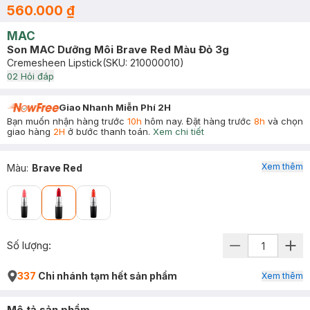
560.000 ₫
MAC
Son MAC Dưỡng Môi Brave Red Màu Đỏ 3g
Cremesheen Lipstick
(SKU:
210000010
)
0
2
Hỏi đáp
Giao Nhanh Miễn Phí 2H
Bạn muốn nhận hàng trước
10h
hôm nay. Đặt hàng trước
8h
và chọn
giao hàng
2H
ở bước thanh toán.
Xem chi tiết
Xem thêm
Màu
:
Brave Red
Số lượng:
337
Chi nhánh tạm hết sản phẩm
Xem thêm
Mô tả sản phẩm