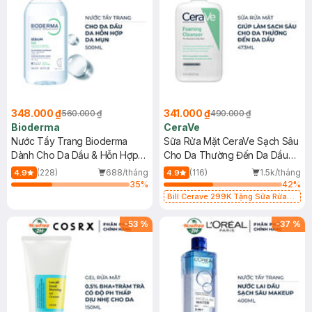
348.000 ₫
341.000 ₫
560.000 ₫
490.000 ₫
Bioderma
CeraVe
Nước Tẩy Trang Bioderma
Sữa Rửa Mặt CeraVe Sạch Sâu
Dành Cho Da Dầu & Hỗn Hợp
Cho Da Thường Đến Da Dầu
500ml
473ml
(228)
688/tháng
(116)
1.5k/tháng
4.9
4.9
35
%
42
%
Bill Cerave 299K Tặng Sữa Rửa
Mặt Cerave 30ml (SL có hạn)
-
53
%
-
37
%