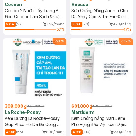
Cocoon
Anessa
Combo 2 Nước Tẩy Trang Bí
Sữa Chống Nắng Anessa Cho
Đao Cocoon Làm Sạch & Giảm
Da Nhạy Cảm & Trẻ Em 60ml
Dầu 500ml
(Mới)
(57)
1.5k/tháng
(23)
423/tháng
5.0
5.0
57
%
17
%
-
31
%
-
55
%
308.000 ₫
601.000 ₫
445.000 ₫
1.350.000 ₫
La Roche-Posay
Martiderm
Kem Dưỡng La Roche-Posay
Kem Chống Nắng MartiDerm
Giúp Phục Hồi Da Đa Công
Phổ Rộng Bảo Vệ Toàn Diện
Dụng 40ml
40ml
(56)
808/tháng
(110)
231/tháng
4.9
4.9