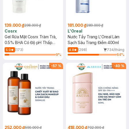
139.000 ₫
181.000 ₫
298.000 ₫
289.000 ₫
Cosrx
L'Oreal
Gel Rửa Mặt Cosrx Tràm Trà,
Nước Tẩy Trang L'Oreal Làm
0.5% BHA Có Độ pH Thấp
Sạch Sâu Trang Điểm 400ml
150ml
(173)
(298)
734/tháng
5.0
4.8
9
%
64
%
-
57
%
-
40
%
252.000 ₫
418.000 ₫
590.000 ₫
702.000 ₫