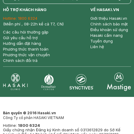
return
nowfree
price
HỖ TRỢ KHÁCH HÀNG
VỀ HASAKI.VN
Hotline:
1800 6324
Giới thiệu Hasaki.vn
(Miễn phí , 08-22h kể cả T7, CN)
Chính sách bảo mật
Điều khoản sử dụng
Các câu hỏi thường gặp
Hasaki cẩm nang
Gửi yêu cầu hỗ trợ
Tuyển dụng
Hướng dẫn đặt hàng
Liên hệ
Phương thức thanh toán
Phương thức vận chuyển
Chính sách đổi trả
Synctives
Clinic
Dermahair
Mastige
Bản quyền © 2016 Hasaki.vn
Công Ty cổ phần HASAKI VIETNAM
Hotline:
1800 6324
Giấy chứng nhận Đăng ký Kinh doanh số 0313612829 do Sở Kế