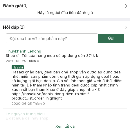
Đánh giá
(
0
)
Hãy là người đầu tiên đánh giá
Hỏi đáp
(
2
)
Gửi
Thuykhanh Lehong
Shop ơi. Tới cửa hàng mua có áp dụng còn 374k k
2020-06-25
Thích
0
Hasaki
Hasaki chào bạn, deal bạn ghé shop vẫn được áp dụng deal
nhé, miễn sản phẩm còn trong thời gian áp dụng deal hoặc
số lượng giới hạn deal ạ. Giá sẽ tính theo giá web ở thời điểm
hiện tại. Để tham khảo tình trạng deal được cập nhật chính
xác nhất bạn tham khảo ở đây giúp shop nha <3
https://hasaki.vn/deals-dang-dien-ra.html?
product_list_order=highlight
2020-06-25
Thích
0
Le nguyen trung hieu
E dat mua cai nay shop
2019-09-22
Thích
0
Xem tất cả