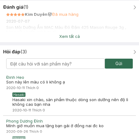
Đánh giá
(
1
)
Kim Duyên
Đã mua hàng
2020-07-07
Son Môi Dưỡng Ẩm MAC Màu Đỏ Đậm 425 Maison Rouge 3g ,
hàng rất ok tốt, giá hợp lý
Xem tất cả
Hỏi đáp
(
3
)
Gửi
Đinh Heo
Son này lên màu có li không ạ
2020-10-11
Thích
0
Hasaki
Hasaki xin chào, sản phẩm thuộc dòng son dưỡng nên độ lì
không cao bạn nha
2020-10-11
Thích
0
Phong Dương Đình
Mính giờ muốn mua tặng bạn gái ở đồng nai đc ko
2020-09-26
Thích
0
Hasaki