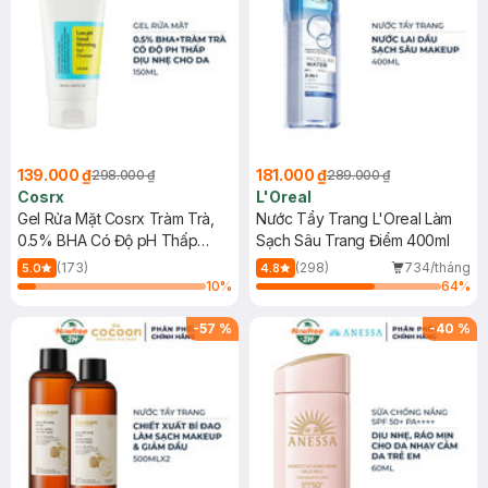
139.000 ₫
181.000 ₫
298.000 ₫
289.000 ₫
Cosrx
L'Oreal
Gel Rửa Mặt Cosrx Tràm Trà,
Nước Tẩy Trang L'Oreal Làm
0.5% BHA Có Độ pH Thấp
Sạch Sâu Trang Điểm 400ml
150ml
(173)
(298)
734/tháng
5.0
4.8
10
%
64
%
-
57
%
-
40
%