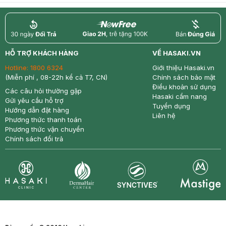
return
nowfree
price
HỖ TRỢ KHÁCH HÀNG
VỀ HASAKI.VN
Hotline:
1800 6324
Giới thiệu Hasaki.vn
(Miễn phí , 08-22h kể cả T7, CN)
Chính sách bảo mật
Điều khoản sử dụng
Các câu hỏi thường gặp
Hasaki cẩm nang
Gửi yêu cầu hỗ trợ
Tuyển dụng
Hướng dẫn đặt hàng
Liên hệ
Phương thức thanh toán
Phương thức vận chuyển
Chính sách đổi trả
Synctives
Clinic
Dermahair
Mastige