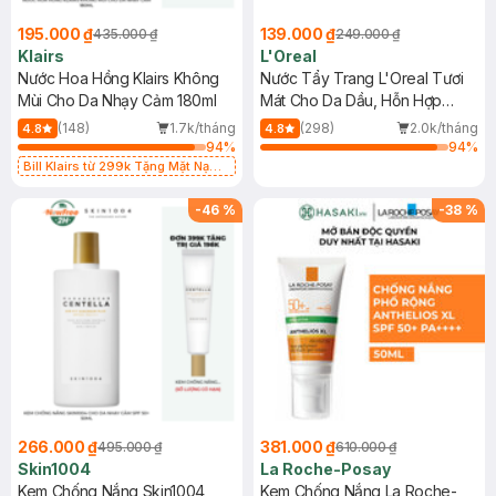
195.000 ₫
139.000 ₫
435.000 ₫
249.000 ₫
Klairs
L'Oreal
Nước Hoa Hồng Klairs Không
Nước Tẩy Trang L'Oreal Tươi
Mùi Cho Da Nhạy Cảm 180ml
Mát Cho Da Dầu, Hỗn Hợp
400ml
(148)
1.7k/tháng
(298)
2.0k/tháng
4.8
4.8
94
%
94
%
Bill Klairs từ 299k Tặng Mặt Nạ
Làm Dịu Da & Kiểm Soát Dầu Nhờn
25ml (SL Có Hạn)
-
46
%
-
38
%
266.000 ₫
381.000 ₫
495.000 ₫
610.000 ₫
Skin1004
La Roche-Posay
Kem Chống Nắng Skin1004
Kem Chống Nắng La Roche-