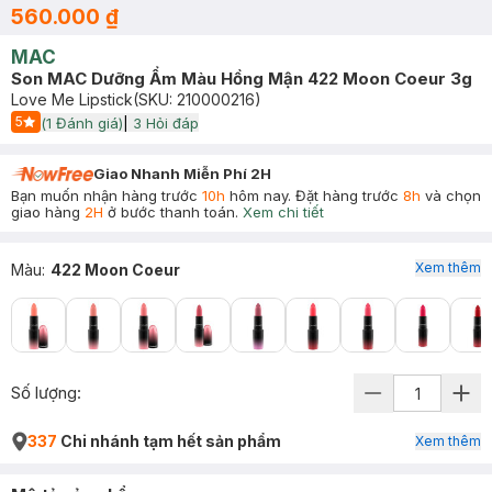
560.000 ₫
MAC
Son MAC Dưỡng Ẩm Màu Hồng Mận 422 Moon Coeur 3g
Love Me Lipstick
(SKU:
210000216
)
5
(
1
Đánh giá)
|
3
Hỏi đáp
Start Icon
Giao Nhanh Miễn Phí 2H
Bạn muốn nhận hàng trước
10h
hôm nay. Đặt hàng trước
8h
và chọn
giao hàng
2H
ở bước thanh toán.
Xem chi tiết
Xem thêm
Màu
:
422 Moon Coeur
Số lượng:
337
Chi nhánh tạm hết sản phẩm
Xem thêm