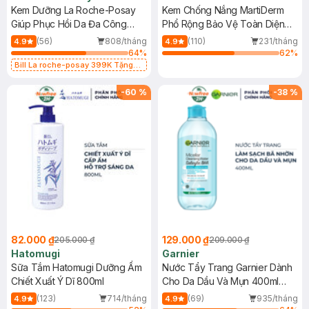
Kem Dưỡng La Roche-Posay
Kem Chống Nắng MartiDerm
Giúp Phục Hồi Da Đa Công
Phổ Rộng Bảo Vệ Toàn Diện
Dụng 40ml
40ml
(56)
808/tháng
(110)
231/tháng
4.9
4.9
64
%
62
%
Bill La roche-posay 399K Tặng
Gel rửa mặt da dầu nhạy cảm 50ml
(SL có hạn)
-
60
%
-
38
%
82.000 ₫
129.000 ₫
205.000 ₫
209.000 ₫
Hatomugi
Garnier
Sữa Tắm Hatomugi Dưỡng Ẩm
Nước Tẩy Trang Garnier Dành
Chiết Xuất Ý Dĩ 800ml
Cho Da Dầu Và Mụn 400ml
(Mới)
(123)
714/tháng
(69)
935/tháng
4.9
4.9