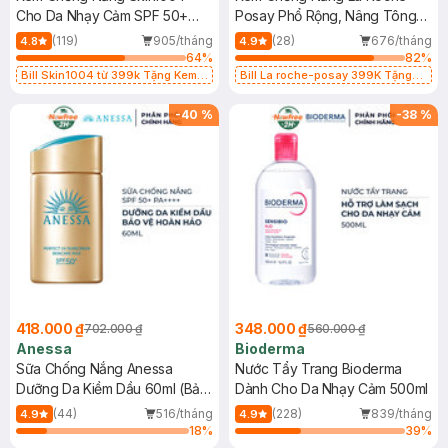
Cho Da Nhạy Cảm SPF 50+
Posay Phổ Rộng, Nâng Tông
50ml
Kiềm Dầu 50ml
(119)
905/tháng
(28)
676/tháng
4.8
4.9
64
%
82
%
Bill Skin1004 từ 399k Tặng Kem
Bill La roche-posay 399K Tặng
Chống Nắng Cho Da Nhạy Cảm
Gel rửa mặt da dầu nhạy cảm 50ml
SPF 50+ 20ml (SL Có Hạn)
(SL có hạn)
-
40
%
-
38
%
418.000 ₫
348.000 ₫
702.000 ₫
560.000 ₫
Anessa
Bioderma
Sữa Chống Nắng Anessa
Nước Tẩy Trang Bioderma
Dưỡng Da Kiềm Dầu 60ml (Bản
Dành Cho Da Nhạy Cảm 500ml
Mới)
(44)
516/tháng
(228)
839/tháng
4.9
4.9
18
%
39
%