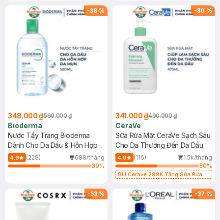
-
38
%
-
30
%
348.000 ₫
341.000 ₫
560.000 ₫
490.000 ₫
Bioderma
CeraVe
Nước Tẩy Trang Bioderma
Sữa Rửa Mặt CeraVe Sạch Sâu
Dành Cho Da Dầu & Hỗn Hợp
Cho Da Thường Đến Da Dầu
500ml
473ml
(228)
688/tháng
(116)
1.5k/tháng
4.9
4.9
39
%
50
%
Bill Cerave 299K Tặng Sữa Rửa
Mặt Cerave 30ml (SL có hạn)
-
53
%
-
37
%