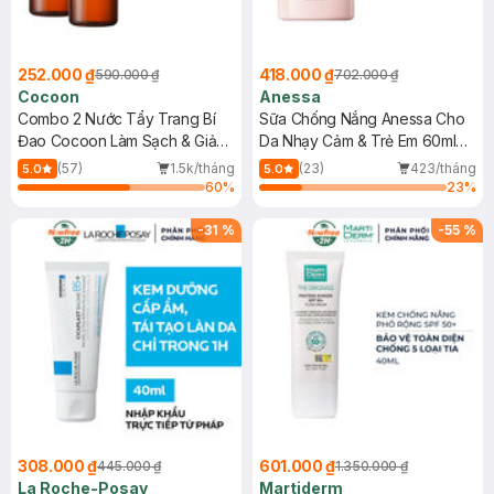
252.000 ₫
418.000 ₫
590.000 ₫
702.000 ₫
Cocoon
Anessa
Combo 2 Nước Tẩy Trang Bí
Sữa Chống Nắng Anessa Cho
Đao Cocoon Làm Sạch & Giảm
Da Nhạy Cảm & Trẻ Em 60ml
Dầu 500ml
(Mới)
(57)
1.5k/tháng
(23)
423/tháng
5.0
5.0
60
%
23
%
-
31
%
-
55
%
308.000 ₫
601.000 ₫
445.000 ₫
1.350.000 ₫
La Roche-Posay
Martiderm