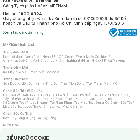
Bản quyền © 2016 Hasaki.vn
Công Ty cổ phần HASAKI VIETNAM
Hotline:
1800 6324
Giấy chứng nhận Đăng ký Kinh doanh số 0313612829 do Sở Kế
hoạch và Đầu tư Thành phố Hồ Chí Minh cấp ngày 13/01/2016
Xem tất cả cửa hàng
Mỹ Phẩm High-End
Trang Điểm Mặt
Kem Lót
/
Kem Nền
/
Phấn Nền
/
BB / CC Cream
/
Phấn Nước Cushion
/
Che Khuyết Điểm
/
Má Hồng
/
Tạo Khối / Highlight
/
Phấn Phủ
/
Xịt Khoá Makeup
Trang Điểm Mắt
Kẻ Mày
/
Kẻ Mắt
/
Phấn Mắt
/
Mascara
Trang Điểm Môi
Son Dưỡng Môi
/
Son Kem / Tint
/
Son Thỏi
/
Son Bóng
/
Tẩy Trang Mắt / Môi
Chăm Sóc Tóc Và Da Đầu
Dầu Gội Và Dầu Xả
/
Dầu Gội
/
Dầu Xả
/
Dầu Gội Khô
/
Dầu Gội Xả 2in1
/
Bộ Gội Xả
/
Tẩy Tế Bào Chết Da Đầu
/
Mặt Nạ / Kem Ủ Tóc
/
Serum / Dầu Dưỡng Tóc
/
Xịt Dưỡng Tóc
/
Thuốc Nhuộm Tóc
/
Sản Phẩm Tạo Kiểu Tóc
/
Dụng Cụ Chăm Sóc Tóc
/
Máy Sấy Tóc
/
Lược
/
Bộ Chăm Sóc Tóc
/
Phụ Kiện Tóc
Chăm Sóc Cơ Thể
Kem Tẩy Lông
/
Dụng Cụ Tẩy Lông
Nước Hoa
Nước Hoa Nữ
/
Nước Hoa Nam
/
Nước Hoa Cao Cấp
/
Xịt Thơm Toàn Thân
/
Nước Hoa Vùng Kín
Notice about cookies usage
BIỂU NGỮ COOKIE