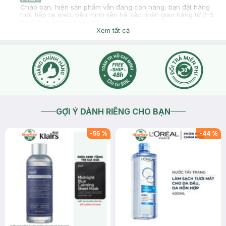
Chào bạn, hiện sản phẩm vẫn đang còn hàng, bạn đặt hàng
trực tiếp tại web, bên mình liên hệ xác nhận giao hàng từ 2-5
ngày bạn nhận hàng nhé
Xem tất cả
2020-09-26
Thích
0
GỢI Ý DÀNH RIÊNG CHO BẠN
-
55
%
-
44
%