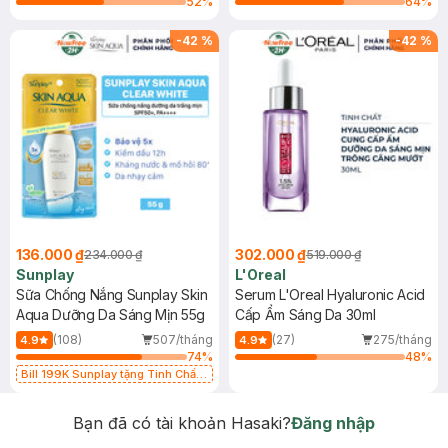
52
%
64
%
-
42
%
-
42
%
136.000 ₫
302.000 ₫
234.000 ₫
519.000 ₫
Sunplay
L'Oreal
Sữa Chống Nắng Sunplay Skin
Serum L'Oreal Hyaluronic Acid
Aqua Dưỡng Da Sáng Mịn 55g
Cấp Ẩm Sáng Da 30ml
(108)
507/tháng
(27)
275/tháng
4.9
4.9
74
%
48
%
Bill 199K Sunplay tặng Tinh Chất
Chống Nắng 7g trị giá 30K (SL có
hạn)
Bạn đã có tài khoản Hasaki?
Đăng nhập