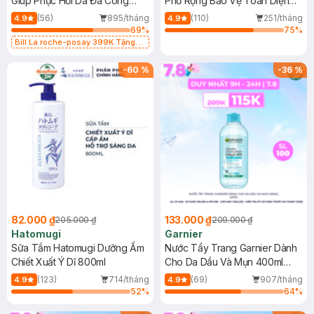
Giúp Phục Hồi Da Đa Công
Phổ Rộng Bảo Vệ Toàn Diện
Dụng 40ml
40ml
(56)
895/tháng
(110)
251/tháng
4.9
4.9
69
%
75
%
Bill La roche-posay 399K Tặng
Gel rửa mặt da dầu nhạy cảm 50ml
(SL có hạn)
-
60
%
-
36
%
82.000 ₫
133.000 ₫
205.000 ₫
209.000 ₫
Hatomugi
Garnier
Sữa Tắm Hatomugi Dưỡng Ẩm
Nước Tẩy Trang Garnier Dành
Chiết Xuất Ý Dĩ 800ml
Cho Da Dầu Và Mụn 400ml
(Mới)
(123)
714/tháng
(69)
907/tháng
4.9
4.9
52
%
64
%