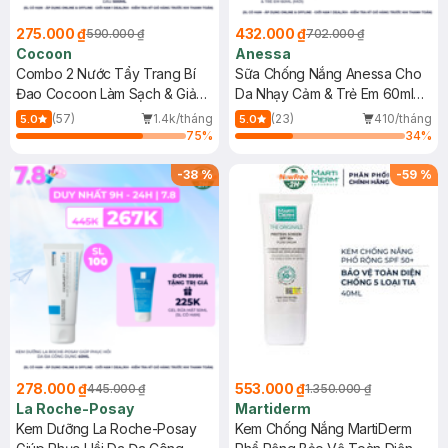
275.000 ₫
432.000 ₫
590.000 ₫
702.000 ₫
Cocoon
Anessa
Combo 2 Nước Tẩy Trang Bí
Sữa Chống Nắng Anessa Cho
Đao Cocoon Làm Sạch & Giảm
Da Nhạy Cảm & Trẻ Em 60ml
Dầu 500ml
(Mới)
(57)
1.4k/tháng
(23)
410/tháng
5.0
5.0
75
%
34
%
-
38
%
-
59
%
278.000 ₫
553.000 ₫
445.000 ₫
1.350.000 ₫
La Roche-Posay
Martiderm
Kem Dưỡng La Roche-Posay
Kem Chống Nắng MartiDerm