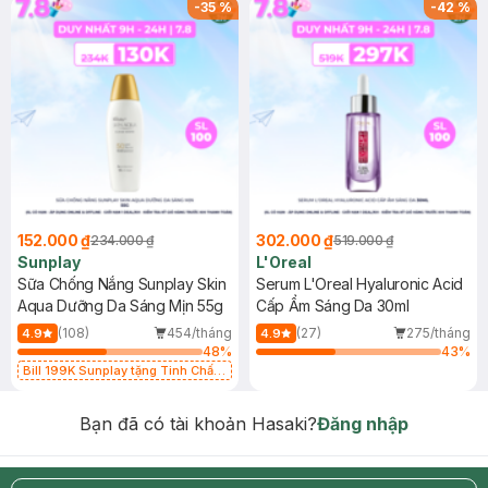
-
35
%
-
42
%
152.000 ₫
302.000 ₫
234.000 ₫
519.000 ₫
Sunplay
L'Oreal
Sữa Chống Nắng Sunplay Skin
Serum L'Oreal Hyaluronic Acid
Aqua Dưỡng Da Sáng Mịn 55g
Cấp Ẩm Sáng Da 30ml
(108)
454/tháng
(27)
275/tháng
4.9
4.9
48
%
43
%
Bill 199K Sunplay tặng Tinh Chất
Chống Nắng 7g trị giá 30K (SL có
hạn)
Bạn đã có tài khoản Hasaki?
Đăng nhập