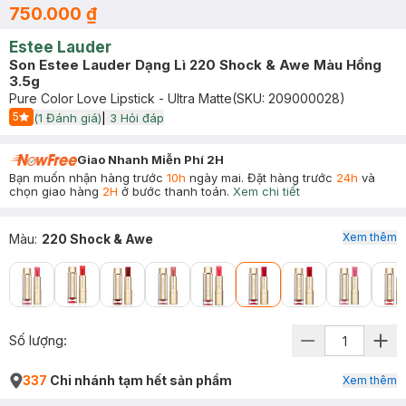
750.000 ₫
Estee Lauder
Son Estee Lauder Dạng Lì 220 Shock & Awe Màu Hồng
3.5g
Pure Color Love Lipstick - Ultra Matte
(SKU:
209000028
)
5
(
1
Đánh giá)
|
3
Hỏi đáp
Start Icon
Giao Nhanh Miễn Phí 2H
Bạn muốn nhận hàng trước
10h
ngày mai. Đặt hàng trước
24h
và
chọn giao hàng
2H
ở bước thanh toán.
Xem chi tiết
Xem thêm
Màu
:
220 Shock & Awe
Số lượng:
337
Chi nhánh tạm hết sản phẩm
Xem thêm