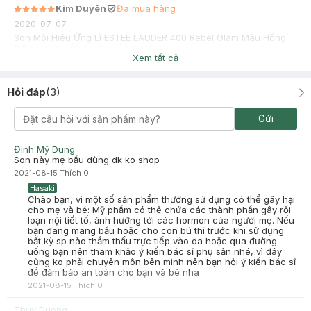
Kim Duyên
Đã mua hàng
2020-07-07
Son Môi Hiệu Ứng Lì ESTEE LAUDER 400 Rebel Glam Màu Hồng
3.5g , hàng rất ok tốt, giá hợp lý
Xem tất cả
Hỏi đáp
(
3
)
Gửi
Đinh Mỹ Dung
Son này mẹ bầu dùng dk ko shop
2021-08-15
Thích
0
Hasaki
Chào bạn, vì một số sản phẩm thường sử dụng có thể gây hại
cho mẹ và bé: Mỹ phẩm có thể chứa các thành phần gây rối
loạn nội tiết tố, ảnh hưởng tới các hormon của người mẹ. Nếu
bạn đang mang bầu hoặc cho con bú thì trước khi sử dụng
bất kỳ sp nào thẩm thấu trực tiếp vào da hoặc qua đường
uống bạn nên tham khảo ý kiến bác sĩ phụ sản nhé, vì đây
cũng ko phải chuyên môn bên mình nên bạn hỏi ý kiến bác sĩ
để đảm bảo an toàn cho bạn và bé nha
2021-08-15
Thích
0
Thuy Duong