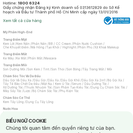
Hotline:
1800 6324
Giấy chứng nhận Đăng ký Kinh doanh số 0313612829 do Sở Kế
hoạch và Đầu tư Thành phố Hồ Chí Minh cấp ngày 13/01/2016
Xem tất cả cửa hàng
Mỹ Phẩm High-End
Trang Điểm Mặt
Kem Lót
/
Kem Nền
/
Phấn Nền
/
BB / CC Cream
/
Phấn Nước Cushion
/
Che Khuyết Điểm
/
Má Hồng
/
Tạo Khối / Highlight
/
Phấn Phủ
/
Xịt Khoá Makeup
Trang Điểm Mắt
Kẻ Mày
/
Kẻ Mắt
/
Phấn Mắt
/
Mascara
Trang Điểm Môi
Son Dưỡng Môi
/
Son Kem / Tint
/
Son Thỏi
/
Son Bóng
/
Tẩy Trang Mắt / Môi
Chăm Sóc Tóc Và Da Đầu
Dầu Gội Và Dầu Xả
/
Dầu Gội
/
Dầu Xả
/
Dầu Gội Khô
/
Dầu Gội Xả 2in1
/
Bộ Gội Xả
/
Tẩy Tế Bào Chết Da Đầu
/
Mặt Nạ / Kem Ủ Tóc
/
Serum / Dầu Dưỡng Tóc
/
Xịt Dưỡng Tóc
/
Thuốc Nhuộm Tóc
/
Sản Phẩm Tạo Kiểu Tóc
/
Dụng Cụ Chăm Sóc Tóc
/
Máy Sấy Tóc
/
Lược
/
Bộ Chăm Sóc Tóc
/
Phụ Kiện Tóc
Chăm Sóc Cơ Thể
Kem Tẩy Lông
/
Dụng Cụ Tẩy Lông
Nước Hoa
Nước Hoa Nữ
/
Nước Hoa Nam
/
Nước Hoa Cao Cấp
/
Xịt Thơm Toàn Thân
/
Nước Hoa Vùng Kín
Notice about cookies usage
BIỂU NGỮ COOKIE
Chăm Sóc Cá Nhân
Chúng tôi quan tâm đến quyền riêng tư của bạn.
Chống Muỗi
/
Khẩu Trang
/
Máy Massage
/
Mặt Nạ Xông Hơi
/
Nước Rửa Tay
/
Sản Phẩm Chăm Sóc Khác
/
Bàn Chải Đánh Răng
/
Bàn Chải Điện
/