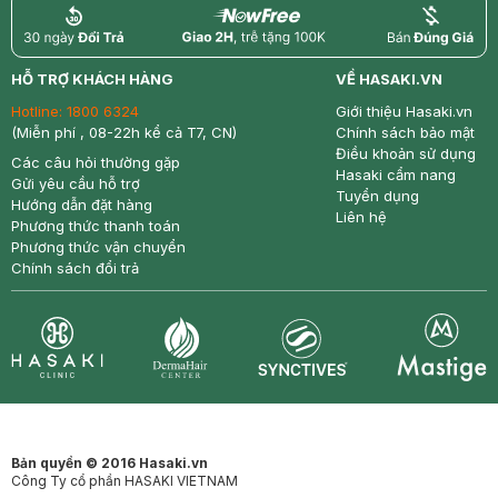
return
nowfree
price
HỖ TRỢ KHÁCH HÀNG
VỀ HASAKI.VN
Hotline:
1800 6324
Giới thiệu Hasaki.vn
(Miễn phí , 08-22h kể cả T7, CN)
Chính sách bảo mật
Điều khoản sử dụng
Các câu hỏi thường gặp
Hasaki cẩm nang
Gửi yêu cầu hỗ trợ
Tuyển dụng
Hướng dẫn đặt hàng
Liên hệ
Phương thức thanh toán
Phương thức vận chuyển
Chính sách đổi trả
Synctives
Clinic
Dermahair
Mastige
Bản quyền © 2016 Hasaki.vn
Công Ty cổ phần HASAKI VIETNAM