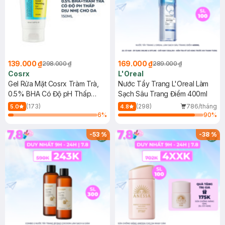
139.000 ₫
169.000 ₫
298.000 ₫
289.000 ₫
Cosrx
L'Oreal
Gel Rửa Mặt Cosrx Tràm Trà,
Nước Tẩy Trang L'Oreal Làm
0.5% BHA Có Độ pH Thấp
Sạch Sâu Trang Điểm 400ml
150ml
(173)
(298)
786/tháng
5.0
4.8
6
%
90
%
-
53
%
-
38
%