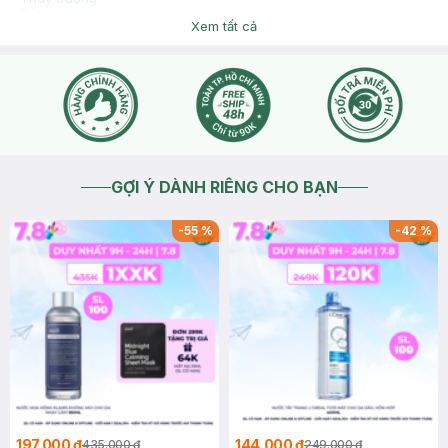
Đặt hàng sao ạ
Xem tất cả
2021-08-14
Thích
0
Hasaki
Hasaki chào bạn ! Hiện sản phẩm này bên Shop đang tạm hết
hàng. Bạn bấm vào nút "Thông báo khi có hàng", khi nào
hàng về Shop sẽ tự động thông báo cho bạn. Mong bạn
thông cảm. Hasaki xin cảm ơn!
2021-08-14
Thích
0
GỢI Ý DÀNH RIÊNG CHO BẠN
-
55
%
-
42
%
197.000 ₫
144.000 ₫
435.000 ₫
249.000 ₫