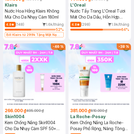
Klairs
L'Oreal
Nước Hoa Hồng Klairs Không
Nước Tẩy Trang L'Oreal Tươi
Mùi Cho Da Nhạy Cảm 180ml
Mát Cho Da Dầu, Hỗn Hợp
400ml
(148)
1.6k/tháng
(298)
1.9k/tháng
4.8
4.8
52
%
64
%
Bill Klairs từ 299k Tặng Mặt Nạ
Làm Dịu Da & Kiểm Soát Dầu Nhờn
25ml (SL Có Hạn)
-
46
%
-
38
%
266.000 ₫
381.000 ₫
495.000 ₫
610.000 ₫
Skin1004
La Roche-Posay
Kem Chống Nắng Skin1004
Kem Chống Nắng La Roche-
Cho Da Nhạy Cảm SPF 50+
Posay Phổ Rộng, Nâng Tông