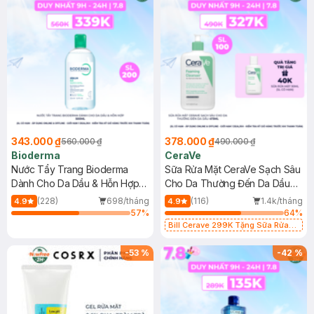
343.000 ₫
378.000 ₫
560.000 ₫
490.000 ₫
Bioderma
CeraVe
Nước Tẩy Trang Bioderma
Sữa Rửa Mặt CeraVe Sạch Sâu
Dành Cho Da Dầu & Hỗn Hợp
Cho Da Thường Đến Da Dầu
500ml
473ml
(228)
698/tháng
(116)
1.4k/tháng
4.9
4.9
57
%
64
%
Bill Cerave 299K Tặng Sữa Rửa
Mặt Cerave 30ml (SL có hạn)
-
53
%
-
42
%