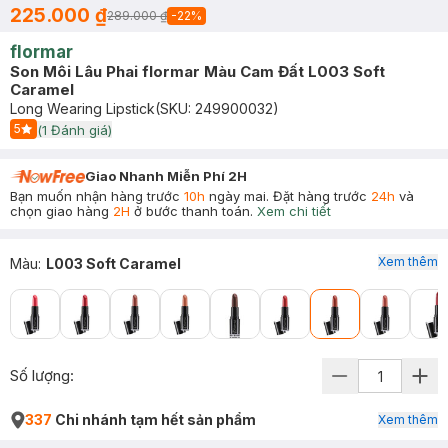
225.000 ₫
289.000 ₫
-
22
%
flormar
Son Môi Lâu Phai flormar Màu Cam Đất L003 Soft
Caramel
Long Wearing Lipstick
(SKU:
249900032
)
5
(
1
Đánh giá)
Start Icon
Giao Nhanh Miễn Phí 2H
Bạn muốn nhận hàng trước
10h
ngày mai. Đặt hàng trước
24h
và
chọn giao hàng
2H
ở bước thanh toán.
Xem chi tiết
Xem thêm
Màu
:
L003 Soft Caramel
Số lượng:
337
Chi nhánh tạm hết sản phẩm
Xem thêm