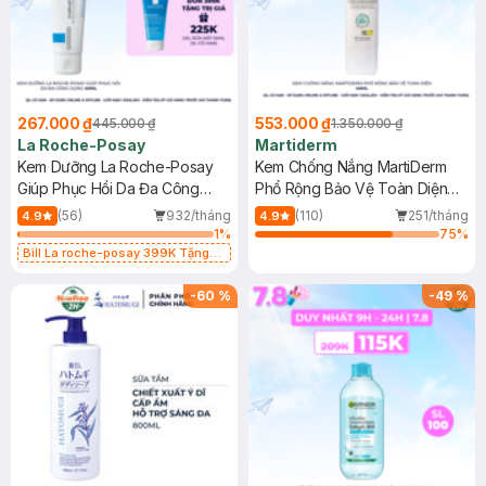
267.000 ₫
553.000 ₫
445.000 ₫
1.350.000 ₫
La Roche-Posay
Martiderm
Kem Dưỡng La Roche-Posay
Kem Chống Nắng MartiDerm
Giúp Phục Hồi Da Đa Công
Phổ Rộng Bảo Vệ Toàn Diện
Dụng 40ml
40ml
(56)
932/tháng
(110)
251/tháng
4.9
4.9
1
%
75
%
Bill La roche-posay 399K Tặng
Gel rửa mặt da dầu nhạy cảm 50ml
(SL có hạn)
-
60
%
-
49
%