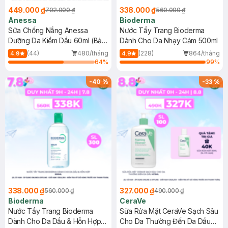
449.000 ₫
338.000 ₫
702.000 ₫
560.000 ₫
Anessa
Bioderma
Sữa Chống Nắng Anessa
Nước Tẩy Trang Bioderma
Dưỡng Da Kiềm Dầu 60ml (Bản
Dành Cho Da Nhạy Cảm 500ml
Mới)
(44)
480/tháng
(228)
864/tháng
4.9
4.9
64
%
99
%
-
40
%
-
33
%
338.000 ₫
327.000 ₫
560.000 ₫
490.000 ₫
Bioderma
CeraVe
Nước Tẩy Trang Bioderma
Sữa Rửa Mặt CeraVe Sạch Sâu
Dành Cho Da Dầu & Hỗn Hợp
Cho Da Thường Đến Da Dầu