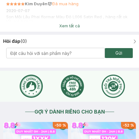
Kim Duyên
Đã mua hàng
2020-07-07
Son Môi Lâu Phai flormar Màu Đỏ L006 Satin Red , hàng rất ok
tốt, giá hợp lý
Xem tất cả
Hỏi đáp
(
0
)
Gửi
GỢI Ý DÀNH RIÊNG CHO BẠN
-
50
%
-
52
%