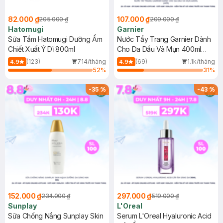
82.000 ₫
107.000 ₫
205.000 ₫
209.000 ₫
Hatomugi
Garnier
Sữa Tắm Hatomugi Dưỡng Ẩm
Nước Tẩy Trang Garnier Dành
Chiết Xuất Ý Dĩ 800ml
Cho Da Dầu Và Mụn 400ml
(Mới)
(123)
714/tháng
(69)
1.1k/tháng
4.9
4.9
52
%
31
%
-
35
%
-
43
%
152.000 ₫
297.000 ₫
234.000 ₫
519.000 ₫
Sunplay
L'Oreal
Sữa Chống Nắng Sunplay Skin
Serum L'Oreal Hyaluronic Acid