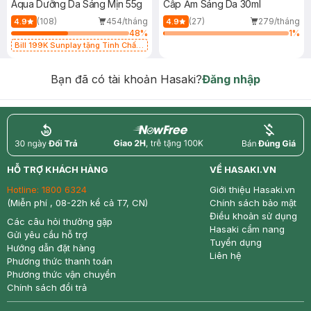
Aqua Dưỡng Da Sáng Mịn 55g
Cấp Ẩm Sáng Da 30ml
(108)
454/tháng
(27)
279/tháng
4.9
4.9
48
%
1
%
Bill 199K Sunplay tặng Tinh Chất
Chống Nắng 7g trị giá 30K (SL có
hạn)
Bạn đã có tài khoản Hasaki?
Đăng nhập
return
nowfree
price
HỖ TRỢ KHÁCH HÀNG
VỀ HASAKI.VN
Hotline:
1800 6324
Giới thiệu Hasaki.vn
(Miễn phí , 08-22h kể cả T7, CN)
Chính sách bảo mật
Điều khoản sử dụng
Các câu hỏi thường gặp
Hasaki cẩm nang
Gửi yêu cầu hỗ trợ
Tuyển dụng
Hướng dẫn đặt hàng
Liên hệ
Phương thức thanh toán
Phương thức vận chuyển
Chính sách đổi trả