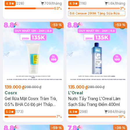
500ml
473ml
(228)
709/tháng
(116)
1.6k/tháng
4.9
4.9
63
%
3
%
Bill Cerave 299K Tặng Sữa Rửa
Mặt Cerave 30ml (SL có hạn)
-
53
%
-
53
%
139.000 ₫
135.000 ₫
298.000 ₫
289.000 ₫
Cosrx
L'Oreal
Gel Rửa Mặt Cosrx Tràm Trà,
Nước Tẩy Trang L'Oreal Làm
0.5% BHA Có Độ pH Thấp
Sạch Sâu Trang Điểm 400ml
150ml
(173)
(298)
984/tháng
5.0
4.8
7
%
16
%
-
59
%
-
36
%