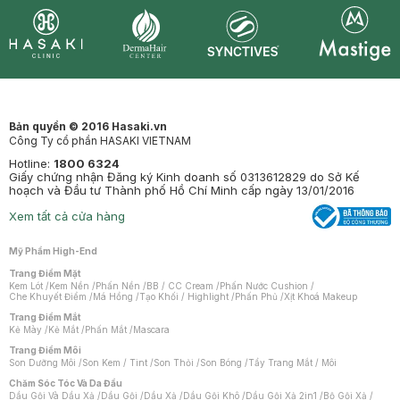
Synctives
Clinic
Dermahair
Mastige
Bản quyền © 2016 Hasaki.vn
Công Ty cổ phần HASAKI VIETNAM
Hotline:
1800 6324
Giấy chứng nhận Đăng ký Kinh doanh số 0313612829 do Sở Kế
hoạch và Đầu tư Thành phố Hồ Chí Minh cấp ngày 13/01/2016
Xem tất cả cửa hàng
Mỹ Phẩm High-End
Trang Điểm Mặt
Kem Lót
/
Kem Nền
/
Phấn Nền
/
BB / CC Cream
/
Phấn Nước Cushion
/
Che Khuyết Điểm
/
Má Hồng
/
Tạo Khối / Highlight
/
Phấn Phủ
/
Xịt Khoá Makeup
Trang Điểm Mắt
Kẻ Mày
/
Kẻ Mắt
/
Phấn Mắt
/
Mascara
Trang Điểm Môi
Son Dưỡng Môi
/
Son Kem / Tint
/
Son Thỏi
/
Son Bóng
/
Tẩy Trang Mắt / Môi
Chăm Sóc Tóc Và Da Đầu
Dầu Gội Và Dầu Xả
/
Dầu Gội
/
Dầu Xả
/
Dầu Gội Khô
/
Dầu Gội Xả 2in1
/
Bộ Gội Xả
/