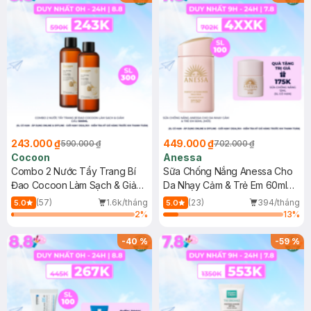
243.000 ₫
449.000 ₫
590.000 ₫
702.000 ₫
Cocoon
Anessa
Combo 2 Nước Tẩy Trang Bí
Sữa Chống Nắng Anessa Cho
Đao Cocoon Làm Sạch & Giảm
Da Nhạy Cảm & Trẻ Em 60ml
Dầu 500ml
(Mới)
(57)
1.6k/tháng
(23)
394/tháng
5.0
5.0
2
%
13
%
-
40
%
-
59
%