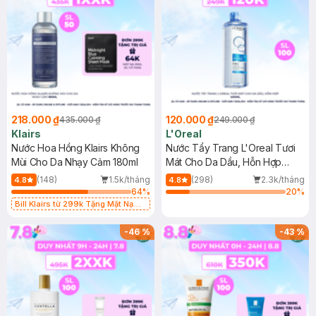
218.000 ₫
120.000 ₫
435.000 ₫
249.000 ₫
Klairs
L'Oreal
Nước Hoa Hồng Klairs Không
Nước Tẩy Trang L'Oreal Tươi
Mùi Cho Da Nhạy Cảm 180ml
Mát Cho Da Dầu, Hỗn Hợp
400ml
(148)
1.5k/tháng
(298)
2.3k/tháng
4.8
4.8
64
%
20
%
Bill Klairs từ 299k Tặng Mặt Nạ
Làm Dịu Da & Kiểm Soát Dầu Nhờn
25ml (SL Có Hạn)
-
46
%
-
43
%