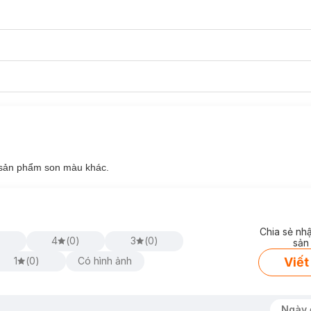
c sản phẩm son màu khác.
Chia sẻ nh
4
(
0
)
3
(
0
)
sản
Viết
1
(
0
)
Có hình ảnh
Ngày 