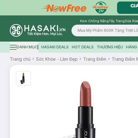
Kem Chống Nắng
Tẩy Trang
Sữa Rửa
Logo
DANH MỤC
HASAKI DEALS
HOT DEALS
THƯƠNG HIỆU
HÀNG 
Hamburger icon
Trang chủ
Sức Khỏe - Làm Đẹp
Trang Điểm
Trang Điểm 