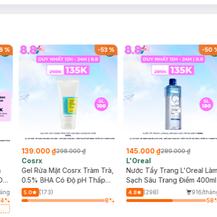
6
%
-
53
%
-
50
139.000 ₫
145.000 ₫
298.000 ₫
289.000 ₫
Cosrx
L'Oreal
h
Gel Rửa Mặt Cosrx Tràm Trà,
Nước Tẩy Trang L'Oreal Là
Da
0.5% BHA Có Độ pH Thấp
Sạch Sâu Trang Điểm 400ml
150ml
háng
(173)
(298)
916/thán
5.0
4.8
74
%
8
%
58
a