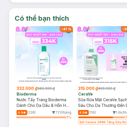
Có thể bạn thích
-
41
%
-
41
%
-
3
332.000 ₫
315.000 ₫
560.000 ₫
490.000 ₫
Bioderma
CeraVe
rma
Nước Tẩy Trang Bioderma
Sữa Rửa Mặt CeraVe Sạc
m
Dành Cho Da Dầu & Hỗn Hợp
Sâu Cho Da Thường Đến 
500ml
Dầu 473ml
/tháng
(228)
721/tháng
(116)
1.6k/t
4.9
4.9
75
%
1
%
Bill Cerave 299K Tặng Sữa Rử
Mặt Cerave 30ml (SL có hạn)