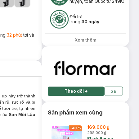
huyện, toàn Quốc từ 249K)
Đổi trả
trong
30 ngày
rong
32 phút
tới và
Xem thêm
Theo dõi
+
36
 up này trở thành
n rũ, rực rỡ và bí
tươi trẻ, tự nhiên
Sản phẩm xem cùng
t của
Son Môi Lâu
169.000 ₫
-
43
%
298.000 ₫
Black Rouge