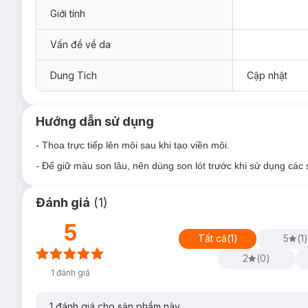
Giới tính
Vấn đề về da
Dung Tích
Cập nhật
Hướng dẫn sử dụng
- Thoa trực tiếp lên môi sau khi tạo viền môi.
- Để giữ màu son lâu, nên dùng son lót trước khi sử dụng cá
Đánh giá
(
1
)
5
Tất cả
(
1
)
5
(
1
)
2
(
0
)
1
đánh giá
1
đánh giá cho sản phẩm này