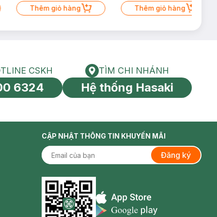
Thêm giỏ hàng
Thêm giỏ hàng
TLINE CSKH
TÌM CHI NHÁNH
HOTLINE CSKH
Tìm chi nhánh
00 6324
Hệ thống Hasaki
tín toàn cầu
CẬP NHẬT THÔNG TIN KHUYẾN MÃI
Đăng ký
Appstore icon