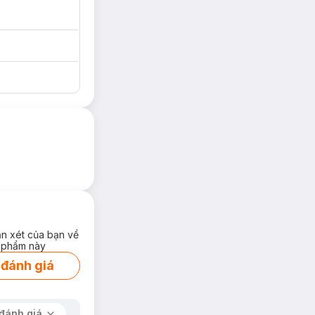
ận xét của bạn về
 phẩm này
 đánh giá
đánh giá