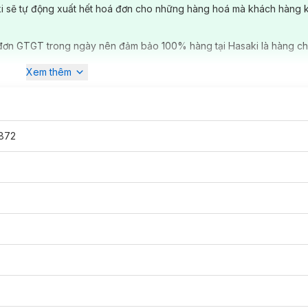
ki sẽ tự động xuất hết hoá đơn cho những hàng hoá mà khách hàng 
 với hạt bột kim cương & công nghệ kỹ thuật tiên tiến giúp đem lại sự s
đơn GTGT trong ngày nên đảm bảo 100% hàng tại Hasaki là hàng ch
 làm mềm môi, công thức lâu phai cho sản phẩm bám trên môi với độ 
Xem thêm
ều màu sắc lựa chọn và thành phần chiết xuất từ đào, olive, cacao,
ẵn các tone màu:
872