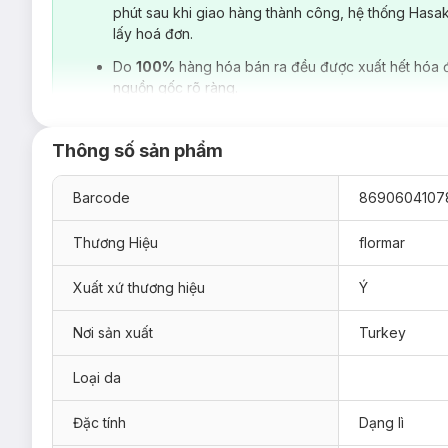
phút sau khi giao hàng thành công, hệ thống Hasa
lấy hoá đơn.
Son Môi Lâu Phai Long Wearing Lipstick Flormar
cải tiến
Do
100%
hàng hóa bán ra đều được xuất hết hóa 
cho đôi môi. Sản phẩm có chất son bóng mượt giúp giữ ẩm và
nguồn gốc rõ ràng.
Son Môi Lâu Phai Long Wearing Lipstick Flormar
có nhi
dưỡng & bảo vệ cho da môi mẫn cảm. Hiện
Hasaki
đang có s
Thông số sản phẩm
- L001: Pink Nude
- L003: Soft Caramel
Barcode
8690604107
- L006: Satin Red
Thương Hiệu
flormar
- L009: Rose Caramel
- L016: Pastel Beige
Xuất xứ thương hiệu
Ý
- L017: Saturated Beige
Nơi sản xuất
Turkey
- L018: Hot Red – Pearly
- L024: Enchanting Coral - Red
Loại da
- L012: Madam Pink
Đặc tính
Dạng lì
- L013 Perfect Red