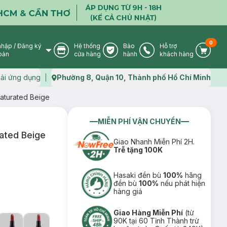
0
nhập
/
Đăng ký
Hệ thống
Bảo
Hỗ trợ
User Icon
Store Icon
Warranty Icon
Phone Icon
Cart I
oản
cửa hàng
hành
khách hàng
ải ứng dụng
Phường 8, Quận 10, Thành phố Hồ Chí Minh
Map icon
Saturated Beige
MIỄN PHÍ VẬN CHUYỂN
ated Beige
Giao Nhanh Miễn Phí 2H.
Trễ tặng 100K
Hasaki đền bù
100%
hãng
đền bù
100%
nếu phát hiện
hàng giả
Giao Hàng Miễn Phí
(từ
90K tại 60 Tỉnh Thành trừ