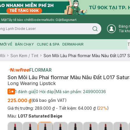
 Mặt
Tẩy tế bào chết
Bioderma
Nước Giặt
Bagsmart
Đăng 
Search icon
Tài kh
T
MỚI VỀ
BÁN CHẠY
CLINIC & SPA
DERMAHAIR
Môi
Son Kem / Tint
Son Môi Lâu Phai flormar Màu Nâu Đất L017 
FLORMAR
Son Môi Lâu Phai flormar Màu Nâu Đất L017 Satur
Long Wearing Lipstick
5
1
đánh giá
|
0
Hỏi đáp
|
Mã sản phẩm:
249900036
225.000 ₫
(Đã bao gồm VAT)
Giá thị trường:
289.000 ₫
- Tiết kiệm:
64.000 ₫
(
22
%
)
Màu
:
L017 Saturated Beige