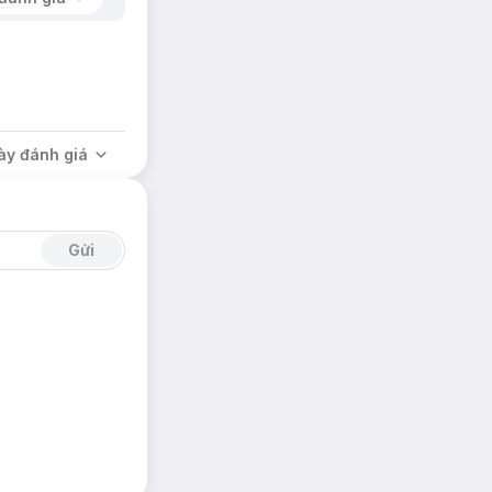
hu trọn vẹn những
ày đánh giá
ĩ nhan sắc tài hoa
 của son môi, màu
Gửi