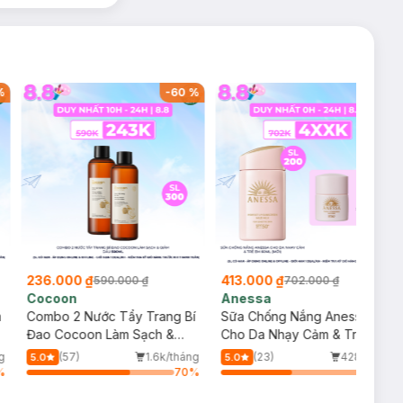
%
-
60
%
-
41
%
236.000 ₫
413.000 ₫
590.000 ₫
702.000 ₫
Cocoon
Anessa
m
Combo 2 Nước Tẩy Trang Bí
Sữa Chống Nắng Anessa
Đao Cocoon Làm Sạch &
Cho Da Nhạy Cảm & Trẻ Em
Giảm Dầu 500ml
60ml (Mới)
g
(57)
1.6k/tháng
(23)
428/tháng
5.0
5.0
%
70
%
48
%