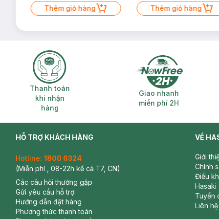
Thêm giỏ hàng
Thêm giỏ hàng
Thanh toán khi nhận hàng
Giao nhanh miễ
Thanh toán
Giao nhanh
khi nhận
miễn phí 2H
hàng
HỖ TRỢ KHÁCH HÀNG
VỀ HA
Giới th
Hotline:
1800 6324
Bảo quản:
Chính 
(Miễn phí , 08-22h kể cả T7, CN)
- Đậy nắp lại sau khi sử dụng.
Điều k
Các câu hỏi thường gặp
Hasaki
- Bảo quản xa tầm tay trẻ em.
Gửi yêu cầu hỗ trợ
Tuyển 
Hướng dẫn đặt hàng
- Không đặt ở những nơi có ánh sáng trực tiếp chiếu vào, hay
Liên hệ
Phương thức thanh toán
Thương hiệu
: Flormar