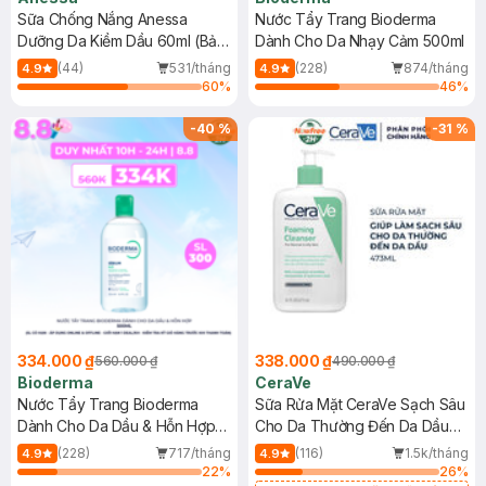
Sữa Chống Nắng Anessa
Nước Tẩy Trang Bioderma
Dưỡng Da Kiềm Dầu 60ml (Bản
Dành Cho Da Nhạy Cảm 500ml
Mới)
(44)
531/tháng
(228)
874/tháng
4.9
4.9
60
%
46
%
-
40
%
-
31
%
334.000 ₫
338.000 ₫
560.000 ₫
490.000 ₫
Bioderma
CeraVe
Nước Tẩy Trang Bioderma
Sữa Rửa Mặt CeraVe Sạch Sâu
Dành Cho Da Dầu & Hỗn Hợp
Cho Da Thường Đến Da Dầu
500ml
473ml
(228)
717/tháng
(116)
1.5k/tháng
4.9
4.9
22
%
26
%