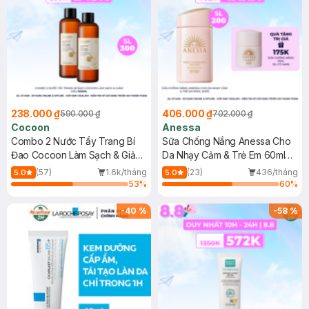
238.000 ₫
406.000 ₫
590.000 ₫
702.000 ₫
Cocoon
Anessa
Combo 2 Nước Tẩy Trang Bí
Sữa Chống Nắng Anessa Cho
Đao Cocoon Làm Sạch & Giảm
Da Nhạy Cảm & Trẻ Em 60ml
Dầu 500ml
(Mới)
(57)
1.6k/tháng
(23)
436/tháng
5.0
5.0
53
%
60
%
-
40
%
-
58
%