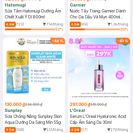
Hatomugi
Garnier
Sữa Tắm Hatomugi Dưỡng Ẩm
Nước Tẩy Trang Garnier Dành
Chiết Xuất Ý Dĩ 800ml
Cho Da Dầu Và Mụn 400ml
(Mới)
(123)
714/tháng
(69)
1.2k/tháng
4.9
4.9
52
%
30
%
-
44
%
-
43
%
130.000 ₫
297.000 ₫
234.000 ₫
519.000 ₫
Sunplay
L'Oreal
Sữa Chống Nắng Sunplay Skin
Serum L'Oreal Hyaluronic Acid
Aqua Dưỡng Da Sáng Mịn 55g
Cấp Ẩm Sáng Da 30ml
(108)
531/tháng
(27)
279/tháng
4.9
4.9