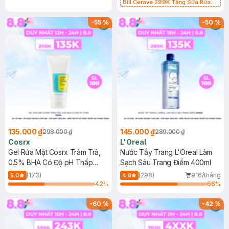
Bill Cerave 299K Tặng Sữa Rửa
Mặt Cerave 30ml (SL có hạn)
-
55
%
-
50
%
135.000 ₫
145.000 ₫
298.000 ₫
289.000 ₫
Cosrx
L'Oreal
Gel Rửa Mặt Cosrx Tràm Trà,
Nước Tẩy Trang L'Oreal Làm
0.5% BHA Có Độ pH Thấp
Sạch Sâu Trang Điểm 400ml
150ml
(173)
(298)
916/tháng
5.0
4.8
42
%
66
%
-
60
%
-
42
%