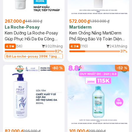
267.000 ₫
572.000 ₫
445.000 ₫
1.350.000 ₫
La Roche-Posay
Martiderm
Kem Dưỡng La Roche-Posay
Kem Chống Nắng MartiDerm
Giúp Phục Hồi Da Đa Công
Phổ Rộng Bảo Vệ Toàn Diện
Dụng 40ml
40ml
(56)
932/tháng
(110)
243/tháng
4.9
4.9
82
%
31
%
Bill La roche-posay 399K Tặng
Gel rửa mặt da dầu nhạy cảm 50ml
(SL có hạn)
-
60
%
-
52
%
82.000 ₫
101.000 ₫
205.000 ₫
209.000 ₫