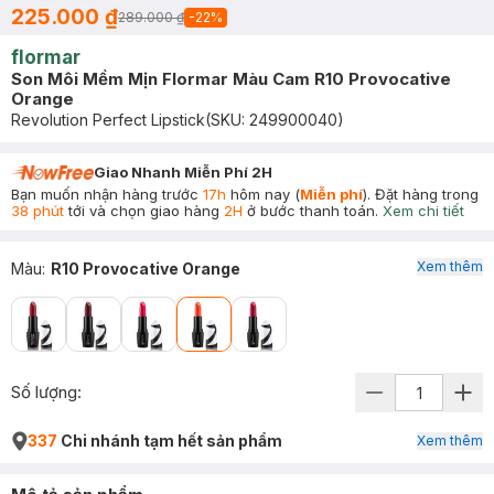
225.000 ₫
289.000 ₫
-
22
%
flormar
Son Môi Mềm Mịn Flormar Màu Cam R10 Provocative
Orange
Revolution Perfect Lipstick
(SKU:
249900040
)
Giao Nhanh Miễn Phí 2H
Bạn muốn nhận hàng trước
17h
hôm nay (
Miễn phí
). Đặt hàng trong
38 phút
tới và chọn giao hàng
2H
ở bước thanh toán.
Xem chi tiết
Xem thêm
Màu
:
R10 Provocative Orange
Số lượng:
337
Chi nhánh tạm hết sản phẩm
Xem thêm