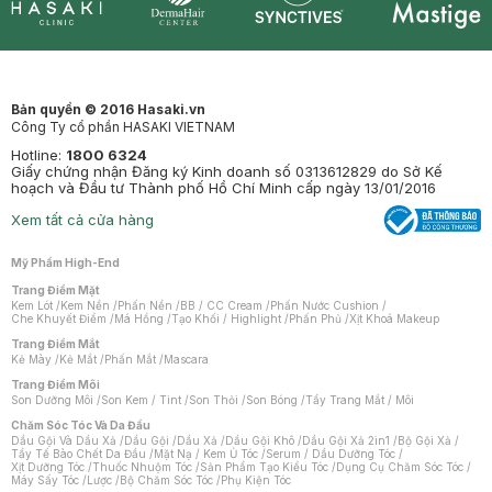
Synctives
Clinic
Dermahair
Mastige
Bản quyền © 2016 Hasaki.vn
Công Ty cổ phần HASAKI VIETNAM
Hotline:
1800 6324
Giấy chứng nhận Đăng ký Kinh doanh số 0313612829 do Sở Kế
hoạch và Đầu tư Thành phố Hồ Chí Minh cấp ngày 13/01/2016
Xem tất cả cửa hàng
Mỹ Phẩm High-End
Trang Điểm Mặt
Kem Lót
/
Kem Nền
/
Phấn Nền
/
BB / CC Cream
/
Phấn Nước Cushion
/
Che Khuyết Điểm
/
Má Hồng
/
Tạo Khối / Highlight
/
Phấn Phủ
/
Xịt Khoá Makeup
Trang Điểm Mắt
Kẻ Mày
/
Kẻ Mắt
/
Phấn Mắt
/
Mascara
Trang Điểm Môi
Son Dưỡng Môi
/
Son Kem / Tint
/
Son Thỏi
/
Son Bóng
/
Tẩy Trang Mắt / Môi
Chăm Sóc Tóc Và Da Đầu
Dầu Gội Và Dầu Xả
/
Dầu Gội
/
Dầu Xả
/
Dầu Gội Khô
/
Dầu Gội Xả 2in1
/
Bộ Gội Xả
/
Tẩy Tế Bào Chết Da Đầu
/
Mặt Nạ / Kem Ủ Tóc
/
Serum / Dầu Dưỡng Tóc
/
Xịt Dưỡng Tóc
/
Thuốc Nhuộm Tóc
/
Sản Phẩm Tạo Kiểu Tóc
/
Dụng Cụ Chăm Sóc Tóc
/
Máy Sấy Tóc
/
Lược
/
Bộ Chăm Sóc Tóc
/
Phụ Kiện Tóc