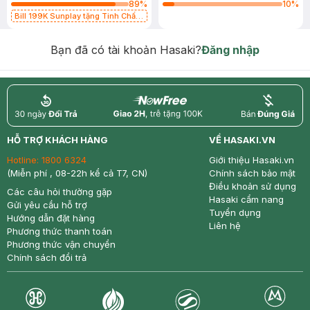
89
%
10
%
Bill 199K Sunplay tặng Tinh Chất
Chống Nắng 7g trị giá 30K (SL có
hạn)
Bạn đã có tài khoản Hasaki?
Đăng nhập
return
nowfree
price
HỖ TRỢ KHÁCH HÀNG
VỀ HASAKI.VN
Hotline:
1800 6324
Giới thiệu Hasaki.vn
(Miễn phí , 08-22h kể cả T7, CN)
Chính sách bảo mật
Điều khoản sử dụng
Các câu hỏi thường gặp
Hasaki cẩm nang
Gửi yêu cầu hỗ trợ
Tuyển dụng
Hướng dẫn đặt hàng
Liên hệ
Phương thức thanh toán
Phương thức vận chuyển
Chính sách đổi trả