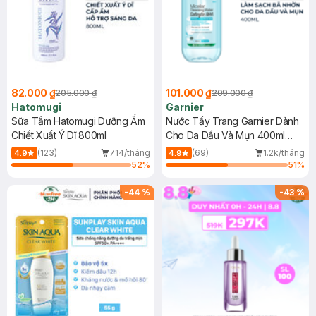
82.000 ₫
101.000 ₫
205.000 ₫
209.000 ₫
Hatomugi
Garnier
Sữa Tắm Hatomugi Dưỡng Ẩm
Nước Tẩy Trang Garnier Dành
Chiết Xuất Ý Dĩ 800ml
Cho Da Dầu Và Mụn 400ml
(Mới)
(123)
714/tháng
(69)
1.2k/tháng
4.9
4.9
52
%
51
%
-
44
%
-
43
%