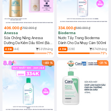
406.000 ₫
334.000 ₫
702.000 ₫
560.000 ₫
Anessa
Bioderma
Sữa Chống Nắng Anessa
Nước Tẩy Trang Bioderma
Dưỡng Da Kiềm Dầu 60ml (Bản
Dành Cho Da Nhạy Cảm 500ml
Mới)
(44)
531/tháng
(228)
874/tháng
4.9
4.9
71
%
75
%
-
40
%
-
31
%