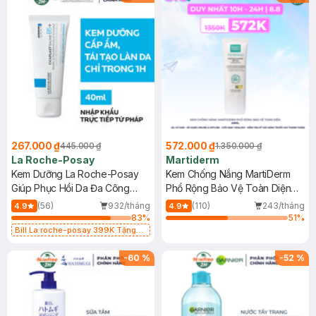
267.000 ₫
572.000 ₫
445.000 ₫
1.350.000 ₫
La Roche-Posay
Martiderm
Kem Dưỡng La Roche-Posay
Kem Chống Nắng MartiDerm
Giúp Phục Hồi Da Đa Công
Phổ Rộng Bảo Vệ Toàn Diện
Dụng 40ml
40ml
(56)
932/tháng
(110)
243/tháng
4.9
4.9
83
%
51
%
Bill La roche-posay 399K Tặng
Gel rửa mặt da dầu nhạy cảm 50ml
(SL có hạn)
-
60
%
-
52
%