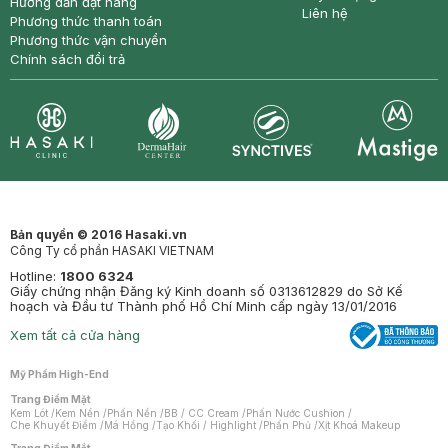
Hướng dẫn đặt hàng
Liên hệ
Phương thức thanh toán
Phương thức vận chuyển
Chính sách đổi trả
Synctives
Clinic
Dermahair
Mastige
Bản quyền © 2016 Hasaki.vn
Công Ty cổ phần HASAKI VIETNAM
Hotline:
1800 6324
Giấy chứng nhận Đăng ký Kinh doanh số 0313612829 do Sở Kế
hoạch và Đầu tư Thành phố Hồ Chí Minh cấp ngày 13/01/2016
Xem tất cả cửa hàng
Mỹ Phẩm High-End
Trang Điểm Mặt
Kem Lót
/
Kem Nền
/
Phấn Nền
/
BB / CC Cream
/
Phấn Nước Cushion
/
Che Khuyết Điểm
/
Má Hồng
/
Tạo Khối / Highlight
/
Phấn Phủ
/
Xịt Khoá Makeup