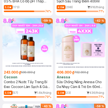
0.5% BHA Có Độ pH Thấp
Sạch Sâu Trang Điểm 400ml
150ml
(173)
(298)
916/tháng
5.0
4.8
74
%
71
%
-
59
%
-
42
%
243.000 ₫
406.000 ₫
590.000 ₫
702.000 ₫
Cocoon
Anessa
Combo 2 Nước Tẩy Trang Bí
Sữa Chống Nắng Anessa Cho
Đao Cocoon Làm Sạch & Giảm
Da Nhạy Cảm & Trẻ Em 60ml
Dầu 500ml
(Mới)
(57)
1.6k/tháng
(23)
436/tháng
5.0
5.0
79
%
71
%
-
40
%
-
58
%