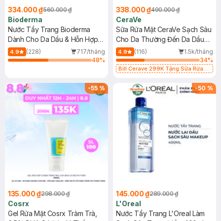
334.000 ₫
338.000 ₫
560.000 ₫
490.000 ₫
Bioderma
CeraVe
Nước Tẩy Trang Bioderma
Sữa Rửa Mặt CeraVe Sạch Sâu
Dành Cho Da Dầu & Hỗn Hợp
Cho Da Thường Đến Da Dầu
500ml
473ml
(228)
717/tháng
(116)
1.5k/tháng
4.9
4.9
48
%
34
%
Bill Cerave 299K Tặng Sữa Rửa
Mặt Cerave 30ml (SL có hạn)
-
55
%
-
50
%
135.000 ₫
145.000 ₫
298.000 ₫
289.000 ₫
Cosrx
L'Oreal
Gel Rửa Mặt Cosrx Tràm Trà,
Nước Tẩy Trang L'Oreal Làm