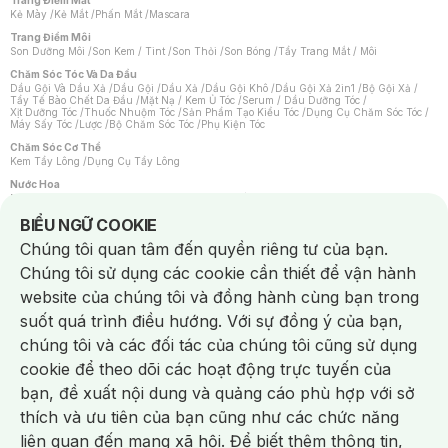
Trang Điểm Mắt
Kẻ Mày
/
Kẻ Mắt
/
Phấn Mắt
/
Mascara
Trang Điểm Môi
Son Dưỡng Môi
/
Son Kem / Tint
/
Son Thỏi
/
Son Bóng
/
Tẩy Trang Mắt / Môi
Chăm Sóc Tóc Và Da Đầu
Dầu Gội Và Dầu Xả
/
Dầu Gội
/
Dầu Xả
/
Dầu Gội Khô
/
Dầu Gội Xả 2in1
/
Bộ Gội Xả
/
Tẩy Tế Bào Chết Da Đầu
/
Mặt Nạ / Kem Ủ Tóc
/
Serum / Dầu Dưỡng Tóc
/
Xịt Dưỡng Tóc
/
Thuốc Nhuộm Tóc
/
Sản Phẩm Tạo Kiểu Tóc
/
Dụng Cụ Chăm Sóc Tóc
/
Máy Sấy Tóc
/
Lược
/
Bộ Chăm Sóc Tóc
/
Phụ Kiện Tóc
Chăm Sóc Cơ Thể
Kem Tẩy Lông
/
Dụng Cụ Tẩy Lông
Nước Hoa
Nước Hoa Nữ
/
Nước Hoa Nam
/
Nước Hoa Cao Cấp
/
Xịt Thơm Toàn Thân
/
Nước Hoa Vùng Kín
Notice about cookies usage
BIỂU NGỮ COOKIE
Chăm Sóc Cá Nhân
Chúng tôi quan tâm đến quyền riêng tư của bạn.
Chống Muỗi
/
Khẩu Trang
/
Máy Massage
/
Mặt Nạ Xông Hơi
/
Nước Rửa Tay
/
Sản Phẩm Chăm Sóc Khác
/
Bàn Chải Đánh Răng
/
Bàn Chải Điện
/
Chúng tôi sử dụng các cookie cần thiết để vận hành
Hỗ Trợ Trắng Răng
/
Kem Đánh Răng
/
Máy Tăm Nước
/
Nước Súc Miệng
/
Tăm / Chỉ Nha Khoa
/
Xịt Thơm Miệng
/
Dung Dịch Vệ Sinh
/
Dưỡng Vùng Kín
/
website của chúng tôi và đồng hành cùng bạn trong
Khăn Ướt Vệ Sinh Vùng Kín
/
Băng Vệ Sinh
/
Tampon
/
Bọt Cạo Râu
/
Dao Cạo Râu
/
Máy Cạo Râu
suốt quá trình điều hướng. Với sự đồng ý của bạn,
Vấn Đề Về Da
chúng tôi và các đối tác của chúng tôi cũng sử dụng
Da Dầu / Lỗ Chân Lông To
/
Da Khô / Mất Nước
/
Da Lão Hóa
/
Da Mụn
/
Da Nhạy Cảm / Kích Ứng
/
Da Xỉn Màu
/
Thâm / Nám / Tàn Nhang
/
cookie để theo dõi các hoạt động trực tuyến của
Quầng Thâm & Bọng Mắt
/
Sẹo
/
Viêm Da Cơ Địa
bạn, đề xuất nội dung và quảng cáo phù hợp với sở
Dụng Cụ / Phụ Kiện Chăm Sóc Da
Chat i
Bông Tẩy Trang
/
Khăn Lau Mặt Khô
/
Dụng Cụ / Máy Rửa Mặt
/
Máy Chăm Sóc Da
/
thích và ưu tiên của bạn cũng như các chức năng
Dụng Cụ Chăm Sóc Khác
liên quan đến mạng xã hội. Để biết thêm thông tin,