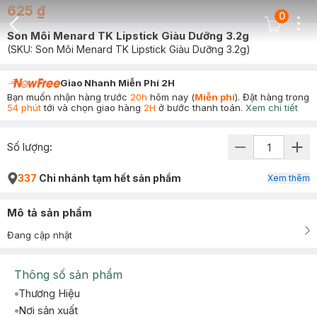
625 ₫
0
Dots
Cart Icon
Son Môi Menard TK Lipstick Giàu Dưỡng 3.2g
Back Icon
(SKU:
Son Môi Menard TK Lipstick Giàu Dưỡng 3.2g
)
Giao Nhanh Miễn Phí 2H
Bạn muốn nhận hàng trước
20h
hôm nay (
Miễn phí
). Đặt hàng trong
54 phút
tới và chọn giao hàng
2H
ở bước thanh toán.
Xem chi tiết
Số lượng:
337
Chi nhánh tạm hết sản phẩm
Xem thêm
Mô tả sản phẩm
Đang cập nhật
Thông số sản phẩm
Thương Hiệu
Nơi sản xuất