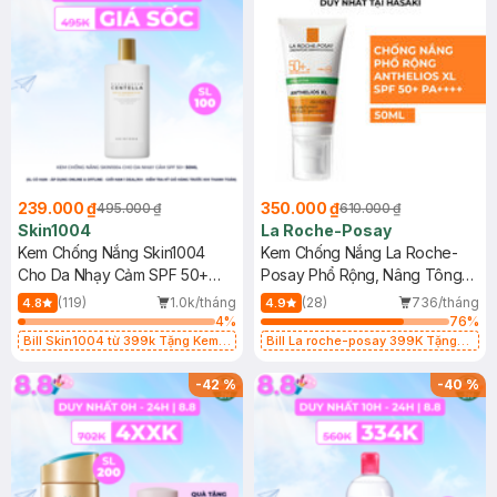
239.000 ₫
350.000 ₫
495.000 ₫
610.000 ₫
Skin1004
La Roche-Posay
Kem Chống Nắng Skin1004
Kem Chống Nắng La Roche-
Cho Da Nhạy Cảm SPF 50+
Posay Phổ Rộng, Nâng Tông
50ml
Kiềm Dầu 50ml
(119)
1.0k/tháng
(28)
736/tháng
4.8
4.9
4
%
76
%
Bill Skin1004 từ 399k Tặng Kem
Bill La roche-posay 399K Tặng
Chống Nắng Cho Da Nhạy Cảm
Gel rửa mặt da dầu nhạy cảm 50ml
SPF 50+ 20ml (SL Có Hạn)
(SL có hạn)
-
42
%
-
40
%