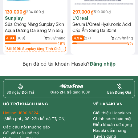
130.000 ₫
297.000 ₫
234.000 ₫
519.000 ₫
Sunplay
L'Oreal
Sữa Chống Nắng Sunplay Skin
Serum L'Oreal Hyaluronic Acid
Aqua Dưỡng Da Sáng Mịn 55g
Cấp Ẩm Sáng Da 30ml
(108)
531/tháng
(27)
279/tháng
4.9
4.9
49
%
8
%
Bill 199K Sunplay tặng Tinh Chất
Chống Nắng 7g trị giá 30K (SL có
hạn)
Bạn đã có tài khoản Hasaki?
Đăng nhập
return
nowfree
price
HỖ TRỢ KHÁCH HÀNG
VỀ HASAKI.VN
Hotline:
1800 6324
Giới thiệu Hasaki.vn
(Miễn phí , 08-22h kể cả T7, CN)
Chính sách bảo mật
Điều khoản sử dụng
Các câu hỏi thường gặp
Hasaki cẩm nang
Gửi yêu cầu hỗ trợ
Tuyển dụng