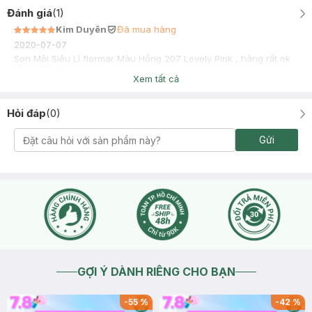
Đánh giá
(
1
)
Kim Duyên
Đã mua hàng
2020-07-07
Son Môi Siêu Lì flormar Màu Hồng 207 Lovely Pink , hàng rất ok
tốt, giá hợp lý
Xem tất cả
Hỏi đáp
(
0
)
Gửi
GỢI Ý DÀNH RIÊNG CHO BẠN
-
55
%
-
42
%