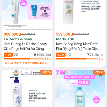
308.000 ₫
553.000 ₫
445.000 ₫
1.350.000 ₫
La Roche-Posay
Martiderm
Kem Dưỡng La Roche-Posay
Kem Chống Nắng MartiDerm
Giúp Phục Hồi Da Đa Công
Phổ Rộng Bảo Vệ Toàn Diện
Dụng 40ml
40ml
(56)
808/tháng
(110)
251/tháng
4.9
4.9
64
%
75
%
Bill La roche-posay 399K Tặng
Gel rửa mặt da dầu nhạy cảm 50ml
(SL có hạn)
-
60
%
-
36
%