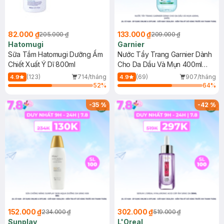
82.000 ₫
133.000 ₫
205.000 ₫
209.000 ₫
Hatomugi
Garnier
Sữa Tắm Hatomugi Dưỡng Ẩm
Nước Tẩy Trang Garnier Dành
Chiết Xuất Ý Dĩ 800ml
Cho Da Dầu Và Mụn 400ml
(Mới)
(123)
714/tháng
(69)
907/tháng
4.9
4.9
52
%
64
%
-
35
%
-
42
%
152.000 ₫
302.000 ₫
234.000 ₫
519.000 ₫
Sunplay
L'Oreal