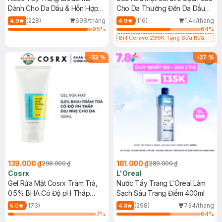
Dành Cho Da Dầu & Hỗn Hợp
Cho Da Thường Đến Da Dầu
500ml
473ml
(228)
698/tháng
(116)
1.4k/tháng
4.9
4.9
95
%
64
%
Bill Cerave 299K Tặng Sữa Rửa
Mặt Cerave 30ml (SL có hạn)
-
53
%
-
37
%
139.000 ₫
181.000 ₫
298.000 ₫
289.000 ₫
Cosrx
L'Oreal
Gel Rửa Mặt Cosrx Tràm Trà,
Nước Tẩy Trang L'Oreal Làm
0.5% BHA Có Độ pH Thấp
Sạch Sâu Trang Điểm 400ml
150ml
(173)
(298)
734/tháng
5.0
4.8
7
%
64
%