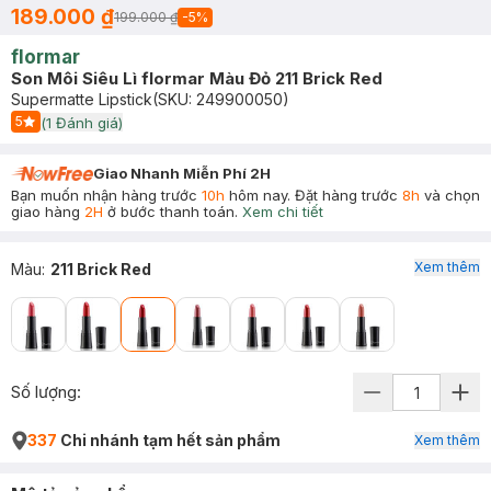
189.000 ₫
199.000 ₫
-
5
%
flormar
Son Môi Siêu Lì flormar Màu Đỏ 211 Brick Red
Supermatte Lipstick
(SKU:
249900050
)
5
(
1
Đánh giá)
Start Icon
Giao Nhanh Miễn Phí 2H
Bạn muốn nhận hàng trước
10h
hôm nay. Đặt hàng trước
8h
và chọn
giao hàng
2H
ở bước thanh toán.
Xem chi tiết
Xem thêm
Màu
:
211 Brick Red
Số lượng:
337
Chi nhánh tạm hết sản phẩm
Xem thêm