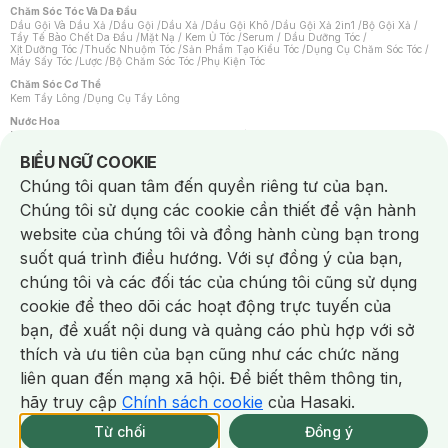
Chăm Sóc Tóc Và Da Đầu
Dầu Gội Và Dầu Xả
/
Dầu Gội
/
Dầu Xả
/
Dầu Gội Khô
/
Dầu Gội Xả 2in1
/
Bộ Gội Xả
/
Tẩy Tế Bào Chết Da Đầu
/
Mặt Nạ / Kem Ủ Tóc
/
Serum / Dầu Dưỡng Tóc
/
Xịt Dưỡng Tóc
/
Thuốc Nhuộm Tóc
/
Sản Phẩm Tạo Kiểu Tóc
/
Dụng Cụ Chăm Sóc Tóc
/
Máy Sấy Tóc
/
Lược
/
Bộ Chăm Sóc Tóc
/
Phụ Kiện Tóc
Chăm Sóc Cơ Thể
Kem Tẩy Lông
/
Dụng Cụ Tẩy Lông
Nước Hoa
Nước Hoa Nữ
/
Nước Hoa Nam
/
Nước Hoa Cao Cấp
/
Xịt Thơm Toàn Thân
/
Nước Hoa Vùng Kín
Notice about cookies usage
BIỂU NGỮ COOKIE
Chăm Sóc Cá Nhân
Chúng tôi quan tâm đến quyền riêng tư của bạn.
Chống Muỗi
/
Khẩu Trang
/
Máy Massage
/
Mặt Nạ Xông Hơi
/
Nước Rửa Tay
/
Sản Phẩm Chăm Sóc Khác
/
Bàn Chải Đánh Răng
/
Bàn Chải Điện
/
Chúng tôi sử dụng các cookie cần thiết để vận hành
Hỗ Trợ Trắng Răng
/
Kem Đánh Răng
/
Máy Tăm Nước
/
Nước Súc Miệng
/
Tăm / Chỉ Nha Khoa
/
Xịt Thơm Miệng
/
Dung Dịch Vệ Sinh
/
Dưỡng Vùng Kín
/
website của chúng tôi và đồng hành cùng bạn trong
Khăn Ướt Vệ Sinh Vùng Kín
/
Băng Vệ Sinh
/
Tampon
/
Bọt Cạo Râu
/
Dao Cạo Râu
/
Máy Cạo Râu
suốt quá trình điều hướng. Với sự đồng ý của bạn,
Vấn Đề Về Da
chúng tôi và các đối tác của chúng tôi cũng sử dụng
Da Dầu / Lỗ Chân Lông To
/
Da Khô / Mất Nước
/
Da Lão Hóa
/
Da Mụn
/
Da Nhạy Cảm / Kích Ứng
/
Da Xỉn Màu
/
Thâm / Nám / Tàn Nhang
/
cookie để theo dõi các hoạt động trực tuyến của
Quầng Thâm & Bọng Mắt
/
Sẹo
/
Viêm Da Cơ Địa
bạn, đề xuất nội dung và quảng cáo phù hợp với sở
Dụng Cụ / Phụ Kiện Chăm Sóc Da
Chat i
Bông Tẩy Trang
/
Khăn Lau Mặt Khô
/
Dụng Cụ / Máy Rửa Mặt
/
Máy Chăm Sóc Da
/
thích và ưu tiên của bạn cũng như các chức năng
Dụng Cụ Chăm Sóc Khác
liên quan đến mạng xã hội. Để biết thêm thông tin,
hãy truy cập
Chính sách cookie
của Hasaki.
Từ chối
Đồng ý