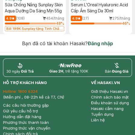
Sữa Chống Nắng Sunplay Skin
Serum L'Oreal Hyaluronic Acid
Aqua Dưỡng Da Sáng Mịn 55g
Cấp Ẩm Sáng Da 30ml
(108)
454/tháng
(27)
275/tháng
4.9
4.9
48
%
46
%
Bill 199K Sunplay tặng Tinh Chất
Chống Nắng 7g trị giá 30K (SL có
hạn)
Bạn đã có tài khoản Hasaki?
Đăng nhập
return
nowfree
price
HỖ TRỢ KHÁCH HÀNG
VỀ HASAKI.VN
Hotline:
1800 6324
Giới thiệu Hasaki.vn
(Miễn phí , 08-22h kể cả T7, CN)
Chính sách bảo mật
Điều khoản sử dụng
Các câu hỏi thường gặp
Hasaki cẩm nang
Gửi yêu cầu hỗ trợ
Tuyển dụng
Hướng dẫn đặt hàng
Liên hệ
Phương thức thanh toán
Phương thức vận chuyển
Chính sách đổi trả