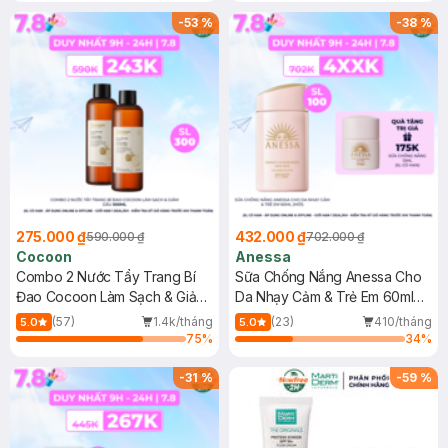
-
53
%
-
38
%
275.000 ₫
432.000 ₫
590.000 ₫
702.000 ₫
Cocoon
Anessa
Combo 2 Nước Tẩy Trang Bí
Sữa Chống Nắng Anessa Cho
Đao Cocoon Làm Sạch & Giảm
Da Nhạy Cảm & Trẻ Em 60ml
Dầu 500ml
(Mới)
(57)
1.4k/tháng
(23)
410/tháng
5.0
5.0
75
%
34
%
-
31
%
-
59
%