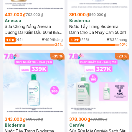
432.000 ₫
351.000 ₫
702.000 ₫
560.000 ₫
Anessa
Bioderma
Sữa Chống Nắng Anessa
Nước Tẩy Trang Bioderma
Dưỡng Da Kiềm Dầu 60ml (Bản
Dành Cho Da Nhạy Cảm 500ml
Mới)
(44)
499/tháng
(228)
832/tháng
4.9
4.9
34
%
92
%
-
39
%
-
23
%
343.000 ₫
378.000 ₫
560.000 ₫
490.000 ₫
Bioderma
CeraVe
Nước Tẩy Trang Bioderma
Sữa Rửa Mặt CeraVe Sạch Sâu