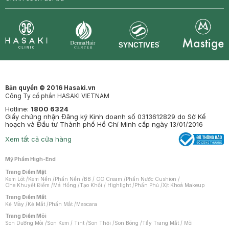
Synctives
Clinic
Dermahair
Mastige
Bản quyền © 2016 Hasaki.vn
Công Ty cổ phần HASAKI VIETNAM
Hotline:
1800 6324
Giấy chứng nhận Đăng ký Kinh doanh số 0313612829 do Sở Kế
hoạch và Đầu tư Thành phố Hồ Chí Minh cấp ngày 13/01/2016
Xem tất cả cửa hàng
Mỹ Phẩm High-End
Trang Điểm Mặt
Kem Lót
/
Kem Nền
/
Phấn Nền
/
BB / CC Cream
/
Phấn Nước Cushion
/
Che Khuyết Điểm
/
Má Hồng
/
Tạo Khối / Highlight
/
Phấn Phủ
/
Xịt Khoá Makeup
Trang Điểm Mắt
Kẻ Mày
/
Kẻ Mắt
/
Phấn Mắt
/
Mascara
Trang Điểm Môi
Son Dưỡng Môi
/
Son Kem / Tint
/
Son Thỏi
/
Son Bóng
/
Tẩy Trang Mắt / Môi