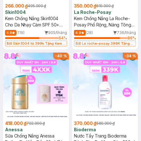
266.000 ₫
350.000 ₫
495.000 ₫
610.000 ₫
Skin1004
La Roche-Posay
Kem Chống Nắng Skin1004
Kem Chống Nắng La Roche-
Cho Da Nhạy Cảm SPF 50+
Posay Phổ Rộng, Nâng Tông
50ml
Kiềm Dầu 50ml
(119)
905/tháng
(28)
736/tháng
4.8
4.9
64
%
86
%
Bill Skin1004 từ 399k Tặng Kem
Bill La roche-posay 399K Tặng
Chống Nắng Cho Da Nhạy Cảm
Gel rửa mặt da dầu nhạy cảm 50ml
SPF 50+ 20ml (SL Có Hạn)
(SL có hạn)
-
40
%
-
34
%
418.000 ₫
370.000 ₫
702.000 ₫
560.000 ₫
Anessa
Bioderma
Sữa Chống Nắng Anessa
Nước Tẩy Trang Bioderma