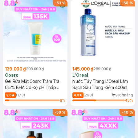
-
53
%
-
50
%
139.000 ₫
145.000 ₫
298.000 ₫
289.000 ₫
Cosrx
L'Oreal
Gel Rửa Mặt Cosrx Tràm Trà,
Nước Tẩy Trang L'Oreal Làm
0.5% BHA Có Độ pH Thấp
Sạch Sâu Trang Điểm 400ml
150ml
(173)
(298)
916/tháng
5.0
4.8
8
%
45
%
-
59
%
-
40
%