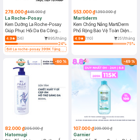
278.000 ₫
553.000 ₫
445.000 ₫
1.350.000 ₫
La Roche-Posay
Martiderm
Kem Dưỡng La Roche-Posay
Kem Chống Nắng MartiDerm
Giúp Phục Hồi Da Đa Công
Phổ Rộng Bảo Vệ Toàn Diện
Dụng 40ml
40ml
(56)
895/tháng
(110)
251/tháng
4.9
4.9
24
%
75
%
Bill La roche-posay 399K Tặng
Gel rửa mặt da dầu nhạy cảm 50ml
(SL có hạn)
-
60
%
-
49
%
82.000 ₫
107.000 ₫
205.000 ₫
209.000 ₫
Hatomugi
Garnier