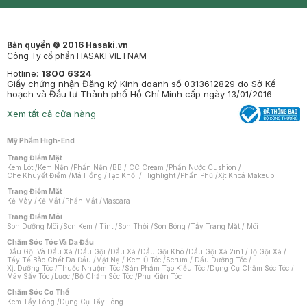
Clinic
Dermahair
Mastige
Bản quyền © 2016 Hasaki.vn
Công Ty cổ phần HASAKI VIETNAM
Hotline:
1800 6324
Giấy chứng nhận Đăng ký Kinh doanh số 0313612829 do Sở Kế
hoạch và Đầu tư Thành phố Hồ Chí Minh cấp ngày 13/01/2016
Xem tất cả cửa hàng
Mỹ Phẩm High-End
Trang Điểm Mặt
Kem Lót
/
Kem Nền
/
Phấn Nền
/
BB / CC Cream
/
Phấn Nước Cushion
/
Che Khuyết Điểm
/
Má Hồng
/
Tạo Khối / Highlight
/
Phấn Phủ
/
Xịt Khoá Makeup
Trang Điểm Mắt
Kẻ Mày
/
Kẻ Mắt
/
Phấn Mắt
/
Mascara
Trang Điểm Môi
Son Dưỡng Môi
/
Son Kem / Tint
/
Son Thỏi
/
Son Bóng
/
Tẩy Trang Mắt / Môi
Chăm Sóc Tóc Và Da Đầu
Dầu Gội Và Dầu Xả
/
Dầu Gội
/
Dầu Xả
/
Dầu Gội Khô
/
Dầu Gội Xả 2in1
/
Bộ Gội Xả
/
Tẩy Tế Bào Chết Da Đầu
/
Mặt Nạ / Kem Ủ Tóc
/
Serum / Dầu Dưỡng Tóc
/
Xịt Dưỡng Tóc
/
Thuốc Nhuộm Tóc
/
Sản Phẩm Tạo Kiểu Tóc
/
Dụng Cụ Chăm Sóc Tóc
/
Máy Sấy Tóc
/
Lược
/
Bộ Chăm Sóc Tóc
/
Phụ Kiện Tóc
Chăm Sóc Cơ Thể
Kem Tẩy Lông
/
Dụng Cụ Tẩy Lông