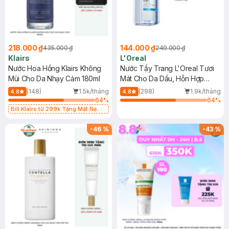
218.000 ₫
144.000 ₫
435.000 ₫
249.000 ₫
Klairs
L'Oreal
Nước Hoa Hồng Klairs Không
Nước Tẩy Trang L'Oreal Tươi
Mùi Cho Da Nhạy Cảm 180ml
Mát Cho Da Dầu, Hỗn Hợp
400ml
(148)
1.5k/tháng
(298)
1.9k/tháng
4.8
4.8
64
%
64
%
Bill Klairs từ 299k Tặng Mặt Nạ
Làm Dịu Da & Kiểm Soát Dầu Nhờn
25ml (SL Có Hạn)
-
46
%
-
43
%