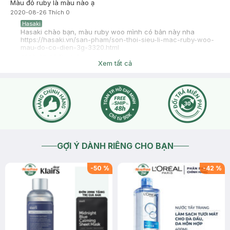
Màu đỏ ruby là màu nào ạ
2020-08-26
Thích
0
Hasaki
Hasaki chào bạn, màu ruby woo mình có bản này nha
https://hasaki.vn/san-pham/son-thoi-sieu-li-mac-ruby-woo-
mau-do-co-dien-3g-3320.html
2020-08-26
Thích
0
Xem tất cả
GỢI Ý DÀNH RIÊNG CHO BẠN
-
50
%
-
42
%