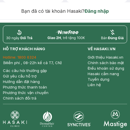
Chống Nắng 7g trị giá 30K (SL có
hạn)
Bạn đã có tài khoản Hasaki?
Đăng nhập
return
nowfree
price
HỖ TRỢ KHÁCH HÀNG
VỀ HASAKI.VN
Hotline:
1800 6324
Giới thiệu Hasaki.vn
(Miễn phí , 08-22h kể cả T7, CN)
Chính sách bảo mật
Điều khoản sử dụng
Các câu hỏi thường gặp
Hasaki cẩm nang
Gửi yêu cầu hỗ trợ
Tuyển dụng
Hướng dẫn đặt hàng
Liên hệ
Phương thức thanh toán
Phương thức vận chuyển
Chính sách đổi trả
Synctives