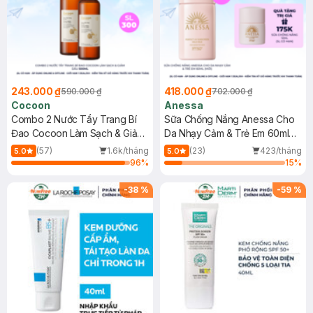
243.000 ₫
418.000 ₫
590.000 ₫
702.000 ₫
Cocoon
Anessa
Combo 2 Nước Tẩy Trang Bí
Sữa Chống Nắng Anessa Cho
Đao Cocoon Làm Sạch & Giảm
Da Nhạy Cảm & Trẻ Em 60ml
Dầu 500ml
(Mới)
(57)
1.6k/tháng
(23)
423/tháng
5.0
5.0
96
%
15
%
-
38
%
-
59
%