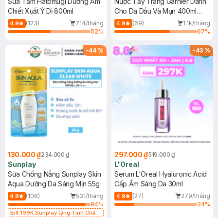
Sữa Tắm Hatomugi Dưỡng Ẩm
Nước Tẩy Trang Garnier Dành
Chiết Xuất Ý Dĩ 800ml
Cho Da Dầu Và Mụn 400ml
(Mới)
(123)
714/tháng
(69)
1.1k/tháng
4.9
4.9
52
%
67
%
-
44
%
-
43
%
130.000 ₫
297.000 ₫
234.000 ₫
519.000 ₫
Sunplay
L'Oreal
Sữa Chống Nắng Sunplay Skin
Serum L'Oreal Hyaluronic Acid
Aqua Dưỡng Da Sáng Mịn 55g
Cấp Ẩm Sáng Da 30ml
(108)
531/tháng
(27)
279/tháng
4.9
4.9
94
%
24
%
Bill 199K Sunplay tặng Tinh Chất