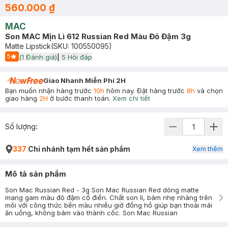
560.000 ₫
MAC
Son MAC Mịn Lì 612 Russian Red Màu Đỏ Đậm 3g
Matte Lipstick
(SKU:
100550095
)
5
(
1
Đánh giá)
|
5
Hỏi đáp
Start Icon
Giao Nhanh Miễn Phí 2H
Bạn muốn nhận hàng trước
10h
hôm nay. Đặt hàng trước
8h
và chọn
giao hàng
2H
ở bước thanh toán.
Xem chi tiết
Số lượng:
337
Chi nhánh tạm hết sản phẩm
Xem thêm
Mô tả sản phẩm
Son Mac Russian Red - 3g Son Mac Russian Red dòng matte
mang gam màu đỏ đậm cổ điển. Chất son lì, bám nhẹ nhàng trên
môi với công thức bền màu nhiều giờ đồng hồ giúp bạn thoải mái
ăn uống, không bám vào thành cốc. Son Mac Russian