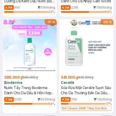
Dưỡng Da Kiềm Dầu 60ml (Bản
Dành Cho Da Nhạy Cảm 500ml
Mới)
(44)
516/tháng
(228)
789/tháng
4.9
4.9
22
%
64
%
-
31
%
-
30
%
386.000 ₫
341.000 ₫
560.000 ₫
490.000 ₫
Bioderma
CeraVe
Nước Tẩy Trang Bioderma
Sữa Rửa Mặt CeraVe Sạch Sâu
Dành Cho Da Dầu & Hỗn Hợp
Cho Da Thường Đến Da Dầu
500ml
473ml
(228)
621/tháng
(116)
1.5k/tháng
4.9
4.9
64
%
17
%
Bill Cerave 299K Tặng Sữa Rửa
Mặt Cerave 30ml (SL có hạn)