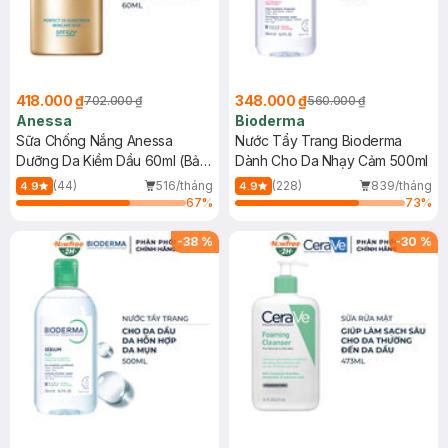
418.000 ₫
348.000 ₫
702.000 ₫
560.000 ₫
Anessa
Bioderma
Sữa Chống Nắng Anessa
Nước Tẩy Trang Bioderma
Dưỡng Da Kiềm Dầu 60ml (Bản
Dành Cho Da Nhạy Cảm 500ml
Mới)
(44)
516/tháng
(228)
839/tháng
4.9
4.9
67
%
73
%
-
38
%
-
30
%