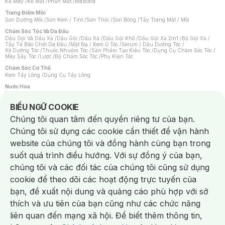
Kẻ Mày
/
Kẻ Mắt
/
Phấn Mắt
/
Mascara
Trang Điểm Môi
Son Dưỡng Môi
/
Son Kem / Tint
/
Son Thỏi
/
Son Bóng
/
Tẩy Trang Mắt / Môi
Chăm Sóc Tóc Và Da Đầu
Dầu Gội Và Dầu Xả
/
Dầu Gội
/
Dầu Xả
/
Dầu Gội Khô
/
Dầu Gội Xả 2in1
/
Bộ Gội Xả
/
Tẩy Tế Bào Chết Da Đầu
/
Mặt Nạ / Kem Ủ Tóc
/
Serum / Dầu Dưỡng Tóc
/
Xịt Dưỡng Tóc
/
Thuốc Nhuộm Tóc
/
Sản Phẩm Tạo Kiểu Tóc
/
Dụng Cụ Chăm Sóc Tóc
/
Máy Sấy Tóc
/
Lược
/
Bộ Chăm Sóc Tóc
/
Phụ Kiện Tóc
Chăm Sóc Cơ Thể
Kem Tẩy Lông
/
Dụng Cụ Tẩy Lông
Nước Hoa
Nước Hoa Nữ
/
Nước Hoa Nam
/
Nước Hoa Cao Cấp
/
Xịt Thơm Toàn Thân
/
Nước Hoa Vùng Kín
Notice about cookies usage
BIỂU NGỮ COOKIE
Chăm Sóc Cá Nhân
Chúng tôi quan tâm đến quyền riêng tư của bạn.
Chống Muỗi
/
Khẩu Trang
/
Máy Massage
/
Mặt Nạ Xông Hơi
/
Nước Rửa Tay
/
Sản Phẩm Chăm Sóc Khác
/
Bàn Chải Đánh Răng
/
Bàn Chải Điện
/
Chúng tôi sử dụng các cookie cần thiết để vận hành
Hỗ Trợ Trắng Răng
/
Kem Đánh Răng
/
Máy Tăm Nước
/
Nước Súc Miệng
/
Tăm / Chỉ Nha Khoa
/
Xịt Thơm Miệng
/
Dung Dịch Vệ Sinh
/
Dưỡng Vùng Kín
/
website của chúng tôi và đồng hành cùng bạn trong
Khăn Ướt Vệ Sinh Vùng Kín
/
Băng Vệ Sinh
/
Tampon
/
Bọt Cạo Râu
/
Dao Cạo Râu
/
Máy Cạo Râu
suốt quá trình điều hướng. Với sự đồng ý của bạn,
Vấn Đề Về Da
chúng tôi và các đối tác của chúng tôi cũng sử dụng
Da Dầu / Lỗ Chân Lông To
/
Da Khô / Mất Nước
/
Da Lão Hóa
/
Da Mụn
/
Da Nhạy Cảm / Kích Ứng
/
Da Xỉn Màu
/
Thâm / Nám / Tàn Nhang
/
cookie để theo dõi các hoạt động trực tuyến của
Quầng Thâm & Bọng Mắt
/
Sẹo
/
Viêm Da Cơ Địa
bạn, đề xuất nội dung và quảng cáo phù hợp với sở
Dụng Cụ / Phụ Kiện Chăm Sóc Da
Chat i
Bông Tẩy Trang
/
Khăn Lau Mặt Khô
/
Dụng Cụ / Máy Rửa Mặt
/
Máy Chăm Sóc Da
/
thích và ưu tiên của bạn cũng như các chức năng
Dụng Cụ Chăm Sóc Khác
liên quan đến mạng xã hội. Để biết thêm thông tin,