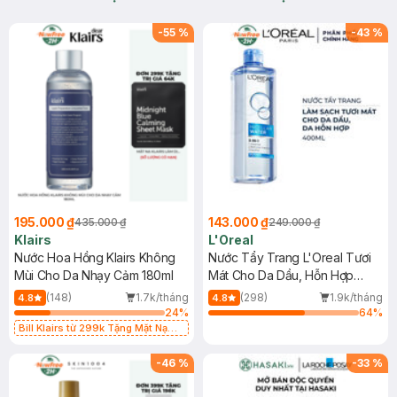
-
55
%
-
43
%
195.000 ₫
143.000 ₫
435.000 ₫
249.000 ₫
Klairs
L'Oreal
Nước Hoa Hồng Klairs Không
Nước Tẩy Trang L'Oreal Tươi
Mùi Cho Da Nhạy Cảm 180ml
Mát Cho Da Dầu, Hỗn Hợp
400ml
(148)
1.7k/tháng
(298)
1.9k/tháng
4.8
4.8
24
%
64
%
Bill Klairs từ 299k Tặng Mặt Nạ
Làm Dịu Da & Kiểm Soát Dầu Nhờn
25ml (SL Có Hạn)
-
46
%
-
33
%