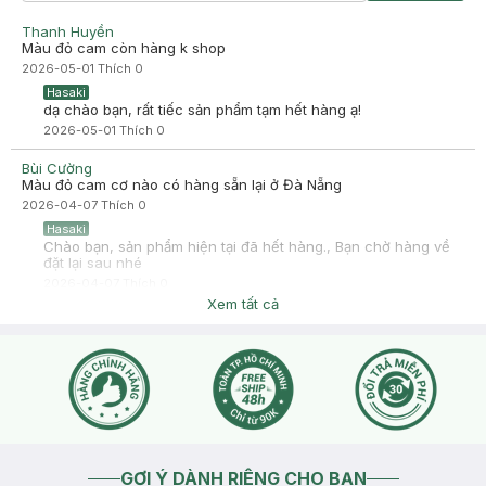
Thanh Huyền
Màu đỏ cam còn hàng k shop
2026-05-01
Thích
0
Hasaki
dạ chào bạn, rất tiếc sản phẩm tạm hết hàng ạ!
2026-05-01
Thích
0
Bùi Cường
Màu đỏ cam cơ nào có hàng sẵn lại ở Đà Nẵng
2026-04-07
Thích
0
Hasaki
Chào bạn, sản phẩm hiện tại đã hết hàng., Bạn chờ hàng về
đặt lại sau nhé
2026-04-07
Thích
0
Xem tất cả
GỢI Ý DÀNH RIÊNG CHO BẠN