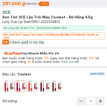
281.000 ₫
398.000 ₫
-
29
%
3CE
Son Tint 3CE Lâu Trôi Màu Coolest - Đỏ Hồng 4.5g
Lazy Pop Lip Stain
(SKU:
422223483
)
Số công bố với Bộ Y Tế : 250003/24/CBMP-QLD
BILL 319K 3CE Tặng 01 Son Kem Lì 3CE Nhung Mịn Màu 03 Daffodil 1.5g (SL có
hạn)
5
(
1
Đánh giá)
|
10
Hỏi đáp
Start Icon
Giao Nhanh Miễn Phí 2H
Bạn muốn nhận hàng trước
10h
ngày mai. Đặt hàng trước
24h
và
chọn giao hàng
2H
ở bước thanh toán.
Xem chi tiết
Xem thêm
Màu sắc
:
Coolest
Số lượng: