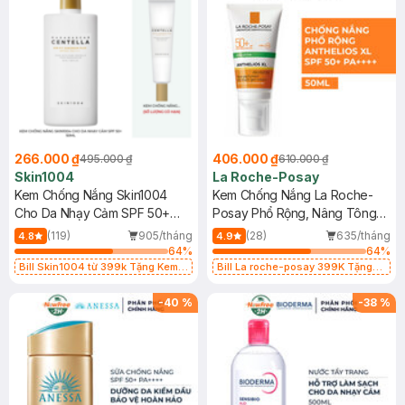
266.000 ₫
406.000 ₫
495.000 ₫
610.000 ₫
Skin1004
La Roche-Posay
Kem Chống Nắng Skin1004
Kem Chống Nắng La Roche-
Cho Da Nhạy Cảm SPF 50+
Posay Phổ Rộng, Nâng Tông
50ml
Kiềm Dầu 50ml
(119)
905/tháng
(28)
635/tháng
4.8
4.9
64
%
64
%
Bill Skin1004 từ 399k Tặng Kem
Bill La roche-posay 399K Tặng
Chống Nắng Cho Da Nhạy Cảm
Gel rửa mặt da dầu nhạy cảm 50ml
SPF 50+ 20ml (SL Có Hạn)
(SL có hạn)
-
40
%
-
38
%