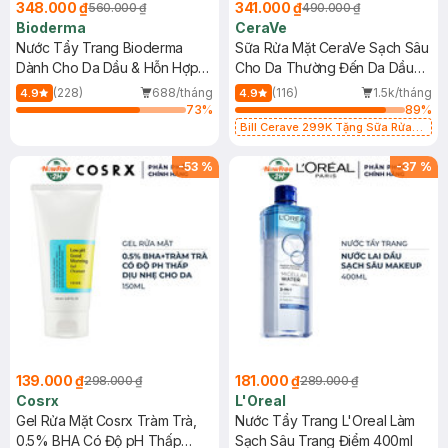
348.000 ₫
341.000 ₫
560.000 ₫
490.000 ₫
Bioderma
CeraVe
Nước Tẩy Trang Bioderma
Sữa Rửa Mặt CeraVe Sạch Sâu
Dành Cho Da Dầu & Hỗn Hợp
Cho Da Thường Đến Da Dầu
500ml
473ml
(228)
688/tháng
(116)
1.5k/tháng
4.9
4.9
73
%
89
%
Bill Cerave 299K Tặng Sữa Rửa
Mặt Cerave 30ml (SL có hạn)
-
53
%
-
37
%
139.000 ₫
181.000 ₫
298.000 ₫
289.000 ₫
Cosrx
L'Oreal
Gel Rửa Mặt Cosrx Tràm Trà,
Nước Tẩy Trang L'Oreal Làm
0.5% BHA Có Độ pH Thấp
Sạch Sâu Trang Điểm 400ml