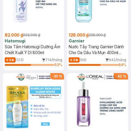
82.000 ₫
128.000 ₫
205.000 ₫
209.000 ₫
Hatomugi
Garnier
Sữa Tắm Hatomugi Dưỡng Ẩm
Nước Tẩy Trang Garnier Dành
Chiết Xuất Ý Dĩ 800ml
Cho Da Dầu Và Mụn 400ml
(Mới)
(123)
714/tháng
(69)
942/tháng
4.9
4.9
53
%
64
%
-
35
%
-
42
%