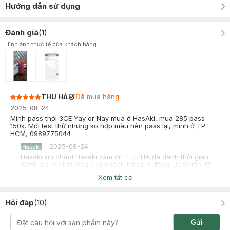
Hướng dẫn sử dụng
Đánh giá
(
1
)
Hình ảnh thực tế của khách hàng
THU HÀ
Đã mua hàng
2025-08-24
Mình pass thỏi 3CE Yay or Nay mua ở HasAki, mua 285 pass
150k. Mới test thử nhưng ko hợp màu nên pass lại, mình ở TP
HCM, 0989775044
-
2025-08-24
Hasaki
Hasaki xin chào! Hasaki cảm ơn THU HÀ đã dành thời gian
đánh giá. Sự hài lòng của khách hàng là động lực to lớn để
Hasaki ngày càng phát triển hơn nữa về chất lượng dịch vụ.
Xem tất cả
Cảm ơn bạn đã tin tưởng và mua sắm tại Hasaki!
Hỏi đáp
(
10
)
Gửi