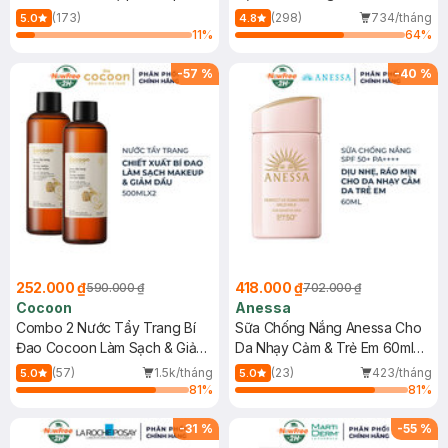
150ml
(173)
(298)
734/tháng
5.0
4.8
11
%
64
%
-
57
%
-
40
%
252.000 ₫
418.000 ₫
590.000 ₫
702.000 ₫
Cocoon
Anessa
Combo 2 Nước Tẩy Trang Bí
Sữa Chống Nắng Anessa Cho
Đao Cocoon Làm Sạch & Giảm
Da Nhạy Cảm & Trẻ Em 60ml
Dầu 500ml
(Mới)
(57)
1.5k/tháng
(23)
423/tháng
5.0
5.0
81
%
81
%
-
31
%
-
55
%