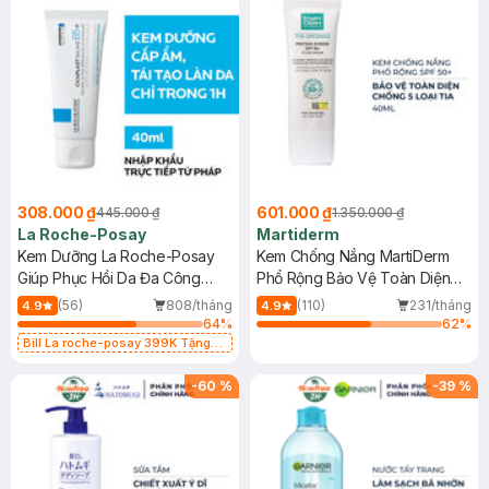
308.000 ₫
601.000 ₫
445.000 ₫
1.350.000 ₫
La Roche-Posay
Martiderm
Kem Dưỡng La Roche-Posay
Kem Chống Nắng MartiDerm
Giúp Phục Hồi Da Đa Công
Phổ Rộng Bảo Vệ Toàn Diện
Dụng 40ml
40ml
(56)
808/tháng
(110)
231/tháng
4.9
4.9
64
%
62
%
Bill La roche-posay 399K Tặng
Gel rửa mặt da dầu nhạy cảm 50ml
(SL có hạn)
-
60
%
-
39
%