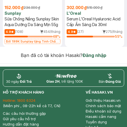
152.000 ₫
302.000 ₫
234.000 ₫
519.000 ₫
Sunplay
L'Oreal
Sữa Chống Nắng Sunplay Skin
Serum L'Oreal Hyaluronic Acid
Aqua Dưỡng Da Sáng Mịn 55g
Cấp Ẩm Sáng Da 30ml
(108)
454/tháng
(27)
275/tháng
4.9
4.9
48
%
55
%
Bill 199K Sunplay tặng Tinh Chất
Chống Nắng 7g trị giá 30K (SL có
hạn)
Bạn đã có tài khoản Hasaki?
Đăng nhập
return
nowfree
price
HỖ TRỢ KHÁCH HÀNG
VỀ HASAKI.VN
Hotline:
1800 6324
Giới thiệu Hasaki.vn
(Miễn phí , 08-22h kể cả T7, CN)
Chính sách bảo mật
Điều khoản sử dụng
Các câu hỏi thường gặp
Hasaki cẩm nang
Gửi yêu cầu hỗ trợ
Tuyển dụng
Hướng dẫn đặt hàng