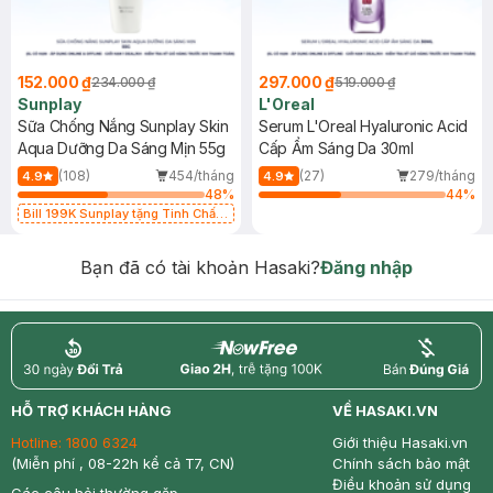
152.000 ₫
297.000 ₫
234.000 ₫
519.000 ₫
Sunplay
L'Oreal
Sữa Chống Nắng Sunplay Skin
Serum L'Oreal Hyaluronic Acid
Aqua Dưỡng Da Sáng Mịn 55g
Cấp Ẩm Sáng Da 30ml
(108)
454/tháng
(27)
279/tháng
4.9
4.9
48
%
44
%
Bill 199K Sunplay tặng Tinh Chất
Chống Nắng 7g trị giá 30K (SL có
hạn)
Bạn đã có tài khoản Hasaki?
Đăng nhập
return
nowfree
price
HỖ TRỢ KHÁCH HÀNG
VỀ HASAKI.VN
Hotline:
1800 6324
Giới thiệu Hasaki.vn
(Miễn phí , 08-22h kể cả T7, CN)
Chính sách bảo mật
Điều khoản sử dụng