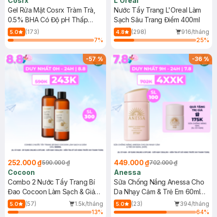
Cosrx
L'Oreal
Gel Rửa Mặt Cosrx Tràm Trà,
Nước Tẩy Trang L'Oreal Làm
0.5% BHA Có Độ pH Thấp
Sạch Sâu Trang Điểm 400ml
150ml
(173)
(298)
916/tháng
5.0
4.8
7
%
25
%
-
57
%
-
36
%
252.000 ₫
449.000 ₫
590.000 ₫
702.000 ₫
Cocoon
Anessa
Combo 2 Nước Tẩy Trang Bí
Sữa Chống Nắng Anessa Cho
Đao Cocoon Làm Sạch & Giảm
Da Nhạy Cảm & Trẻ Em 60ml
Dầu 500ml
(Mới)
(57)
1.5k/tháng
(23)
394/tháng
5.0
5.0
13
%
64
%