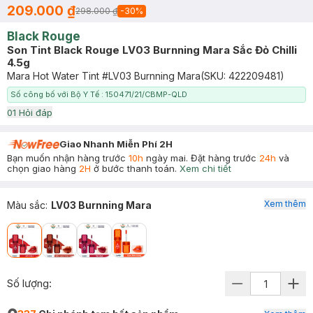
209.000 ₫
298.000 ₫
-
30
%
Black Rouge
Son Tint Black Rouge LV03 Burnning Mara Sắc Đỏ Chilli
4.5g
Mara Hot Water Tint #LV03 Burnning Mara
(SKU:
422209481
)
Số công bố với Bộ Y Tế : 150471/21/CBMP-QLD
0
1
Hỏi đáp
Giao Nhanh Miễn Phí 2H
Bạn muốn nhận hàng trước
10h
ngày mai. Đặt hàng trước
24h
và
chọn giao hàng
2H
ở bước thanh toán.
Xem chi tiết
Xem thêm
Màu sắc
:
LV03 Burnning Mara
Số lượng: