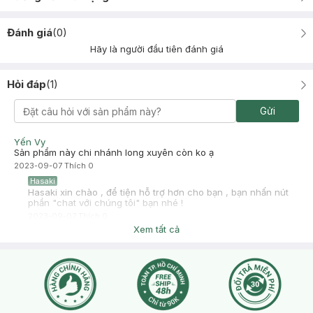
Đánh giá
(
0
)
Hãy là người đầu tiên đánh giá
Hỏi đáp
(
1
)
Gửi
Yến Vy
Sản phẩm này chi nhánh long xuyên còn ko ạ
2023-09-07
Thích
0
Hasaki
Hasaki xin chào , để tiện hỗ trợ hơn cho bạn , bạn nhấn nút
phần "chat với chúng tôi" bạn nhé !
2023-09-07
Thích
0
Xem tất cả