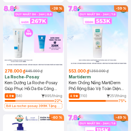
-
38
%
-
59
%
278.000 ₫
553.000 ₫
445.000 ₫
1.350.000 ₫
La Roche-Posay
Martiderm
Kem Dưỡng La Roche-Posay
Kem Chống Nắng MartiDerm
Giúp Phục Hồi Da Đa Công
Phổ Rộng Bảo Vệ Toàn Diện
Dụng 40ml
40ml
(56)
895/tháng
(110)
251/tháng
4.9
4.9
22
%
75
%
Bill La roche-posay 399K Tặng
Gel rửa mặt da dầu nhạy cảm 50ml
(SL có hạn)
-
60
%
-
49
%