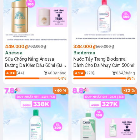
449.000 ₫
338.000 ₫
702.000 ₫
560.000 ₫
Anessa
Bioderma
Sữa Chống Nắng Anessa
Nước Tẩy Trang Bioderma
Dưỡng Da Kiềm Dầu 60ml (Bản
Dành Cho Da Nhạy Cảm 500ml
Mới)
(44)
480/tháng
(228)
864/tháng
4.9
4.9
64
%
99
%
-
40
%
-
30
%