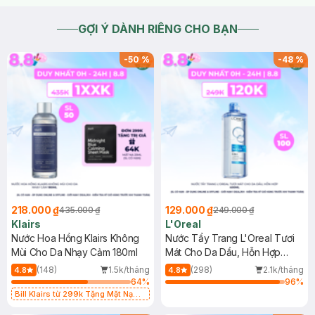
GỢI Ý DÀNH RIÊNG CHO BẠN
-
50
%
-
48
%
218.000 ₫
129.000 ₫
435.000 ₫
249.000 ₫
Klairs
L'Oreal
Nước Hoa Hồng Klairs Không
Nước Tẩy Trang L'Oreal Tươi
Mùi Cho Da Nhạy Cảm 180ml
Mát Cho Da Dầu, Hỗn Hợp
400ml
(148)
1.5k/tháng
(298)
2.1k/tháng
4.8
4.8
64
%
96
%
Bill Klairs từ 299k Tặng Mặt Nạ
Làm Dịu Da & Kiểm Soát Dầu Nhờn