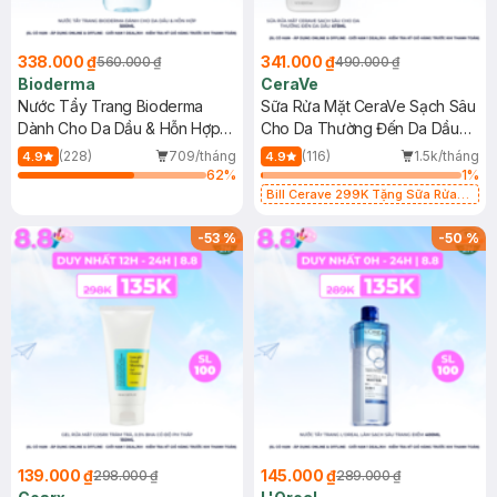
338.000 ₫
341.000 ₫
560.000 ₫
490.000 ₫
Bioderma
CeraVe
Nước Tẩy Trang Bioderma
Sữa Rửa Mặt CeraVe Sạch Sâu
Dành Cho Da Dầu & Hỗn Hợp
Cho Da Thường Đến Da Dầu
500ml
473ml
(228)
709/tháng
(116)
1.5k/tháng
4.9
4.9
62
%
1
%
Bill Cerave 299K Tặng Sữa Rửa
Mặt Cerave 30ml (SL có hạn)
-
53
%
-
50
%
139.000 ₫
145.000 ₫
298.000 ₫
289.000 ₫