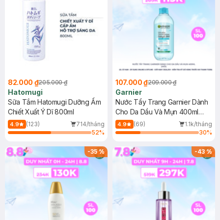
82.000 ₫
107.000 ₫
205.000 ₫
209.000 ₫
Hatomugi
Garnier
Sữa Tắm Hatomugi Dưỡng Ẩm
Nước Tẩy Trang Garnier Dành
Chiết Xuất Ý Dĩ 800ml
Cho Da Dầu Và Mụn 400ml
(Mới)
(123)
714/tháng
(69)
1.1k/tháng
4.9
4.9
52
%
30
%
-
35
%
-
43
%