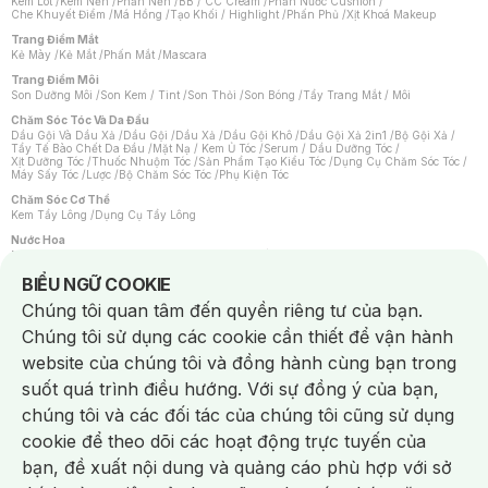
Kem Lót
/
Kem Nền
/
Phấn Nền
/
BB / CC Cream
/
Phấn Nước Cushion
/
Che Khuyết Điểm
/
Má Hồng
/
Tạo Khối / Highlight
/
Phấn Phủ
/
Xịt Khoá Makeup
Trang Điểm Mắt
Kẻ Mày
/
Kẻ Mắt
/
Phấn Mắt
/
Mascara
Trang Điểm Môi
Son Dưỡng Môi
/
Son Kem / Tint
/
Son Thỏi
/
Son Bóng
/
Tẩy Trang Mắt / Môi
Chăm Sóc Tóc Và Da Đầu
Dầu Gội Và Dầu Xả
/
Dầu Gội
/
Dầu Xả
/
Dầu Gội Khô
/
Dầu Gội Xả 2in1
/
Bộ Gội Xả
/
Tẩy Tế Bào Chết Da Đầu
/
Mặt Nạ / Kem Ủ Tóc
/
Serum / Dầu Dưỡng Tóc
/
Xịt Dưỡng Tóc
/
Thuốc Nhuộm Tóc
/
Sản Phẩm Tạo Kiểu Tóc
/
Dụng Cụ Chăm Sóc Tóc
/
Máy Sấy Tóc
/
Lược
/
Bộ Chăm Sóc Tóc
/
Phụ Kiện Tóc
Chăm Sóc Cơ Thể
Kem Tẩy Lông
/
Dụng Cụ Tẩy Lông
Nước Hoa
Nước Hoa Nữ
/
Nước Hoa Nam
/
Nước Hoa Cao Cấp
/
Xịt Thơm Toàn Thân
/
Nước Hoa Vùng Kín
Notice about cookies usage
BIỂU NGỮ COOKIE
Chăm Sóc Cá Nhân
Chúng tôi quan tâm đến quyền riêng tư của bạn.
Chống Muỗi
/
Khẩu Trang
/
Máy Massage
/
Mặt Nạ Xông Hơi
/
Nước Rửa Tay
/
Sản Phẩm Chăm Sóc Khác
/
Bàn Chải Đánh Răng
/
Bàn Chải Điện
/
Chúng tôi sử dụng các cookie cần thiết để vận hành
Hỗ Trợ Trắng Răng
/
Kem Đánh Răng
/
Máy Tăm Nước
/
Nước Súc Miệng
/
Tăm / Chỉ Nha Khoa
/
Xịt Thơm Miệng
/
Dung Dịch Vệ Sinh
/
Dưỡng Vùng Kín
/
website của chúng tôi và đồng hành cùng bạn trong
Khăn Ướt Vệ Sinh Vùng Kín
/
Băng Vệ Sinh
/
Tampon
/
Bọt Cạo Râu
/
Dao Cạo Râu
/
Máy Cạo Râu
suốt quá trình điều hướng. Với sự đồng ý của bạn,
Vấn Đề Về Da
chúng tôi và các đối tác của chúng tôi cũng sử dụng
Da Dầu / Lỗ Chân Lông To
/
Da Khô / Mất Nước
/
Da Lão Hóa
/
Da Mụn
/
Da Nhạy Cảm / Kích Ứng
/
Da Xỉn Màu
/
Thâm / Nám / Tàn Nhang
/
cookie để theo dõi các hoạt động trực tuyến của
Quầng Thâm & Bọng Mắt
/
Sẹo
/
Viêm Da Cơ Địa
bạn, đề xuất nội dung và quảng cáo phù hợp với sở
Dụng Cụ / Phụ Kiện Chăm Sóc Da
Chat i
Bông Tẩy Trang
/
Khăn Lau Mặt Khô
/
Dụng Cụ / Máy Rửa Mặt
/
Máy Chăm Sóc Da
/