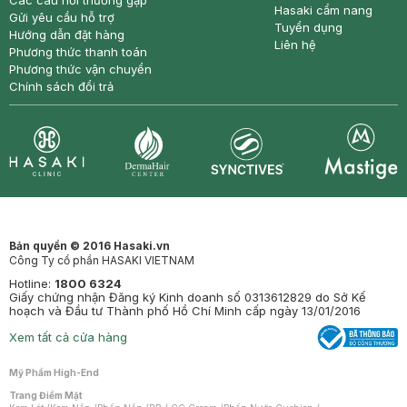
Các câu hỏi thường gặp
Hasaki cẩm nang
Gửi yêu cầu hỗ trợ
Tuyển dụng
Hướng dẫn đặt hàng
Liên hệ
Phương thức thanh toán
Phương thức vận chuyển
Chính sách đổi trả
Synctives
Clinic
Dermahair
Mastige
Bản quyền © 2016 Hasaki.vn
Công Ty cổ phần HASAKI VIETNAM
Hotline:
1800 6324
Giấy chứng nhận Đăng ký Kinh doanh số 0313612829 do Sở Kế
hoạch và Đầu tư Thành phố Hồ Chí Minh cấp ngày 13/01/2016
Xem tất cả cửa hàng
Mỹ Phẩm High-End
Trang Điểm Mặt