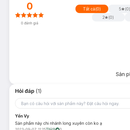
0
Tất cả
(
0
)
5
(
0
2
(
0
)
0
đánh giá
Sản p
Hỏi đáp
(1)
Yến Vy
Sản phẩm này chi nhánh long xuyên còn ko ạ
2023-09-07, 11:25
Thích
0