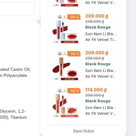
Air Fit Velvet Ver 2 Mood Filter #A10 Red Berry
209.000 ₫
-
30
%
298.000 ₫
Black Rouge
Son Kem Lì Black Rouge A31 Dry Daisy - Đỏ Nâu Trầm 4.5g
Air Fit Velvet Tint Ver 6 Blueming Garden #A31 Dry Daisy
209.000 ₫
-
30
%
298.000 ₫
Black Rouge
ated Castor Oil,
Son Kem Lì Black Rouge A37 Chili King - Đỏ Nâu Đất 4.5g
m Polyacrylate.
Air Fit Velvet Ver 7 Velvet Crown
174.000 ₫
-
42
%
298.000 ₫
Black Rouge
Son Kem Lì Black Rouge A23 Vintage Sunset Cam Da Pha Nâu 4.5g
lycerin, 1,2-
Air Fit Velvet Ver 5 Bam #A23 Vintage Sunset
200), Titanium
Xem thêm