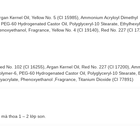
 Argan Kernel Oil, Yellow No. 5 (CI 15985), Ammonium Acryloyl Dimethyl
PEG-60 Hydrogenated Castor Oil, Polyglyceryl-10 Stearate, Ethylhexyl 
noxyethanol, Fragrance, Yellow No. 4 (CI 19140), Red No. 227 (CI 17
 Red No. 102 (CI 16255), Argan Kernel Oil, Red No. 227 (CI 17200), Am
olymer-6, PEG-60 Hydrogenated Castor Oil, Polyglyceryl-10 Stearate, E
yacrylate, Phenoxyethanol ,Fragrance, Titanium Dioxide (CI 77891)
g mà thoa 1 – 2 lớp son.