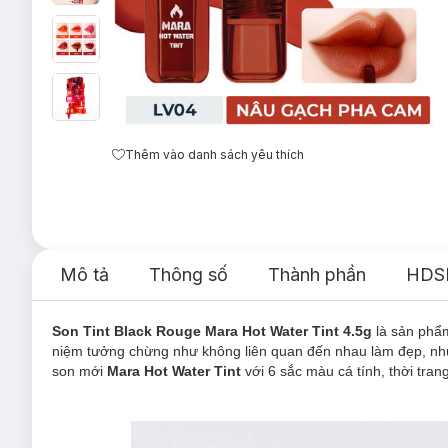
Thêm vào danh sách yêu thích
Mô tả
Thông số
Thành phần
HDS
Son Tint Black Rouge Mara Hot Water Tint 4.5g
là sản ph
niệm tưởng chừng như không liên quan đến nhau làm đẹp, nh
son mới
Mara
Hot Water Tint
với 6 sắc màu cá tính, thời tr