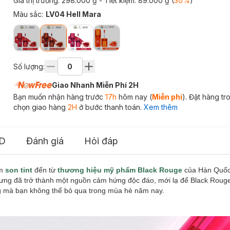
Giá thị trường:
298.000 ₫
- Tiết kiệm:
89.000 ₫
(
30
%
)
Màu sắc
:
LV04 Hell Mara
Số lượng:
Giao Nhanh Miễn Phí 2H
Bạn muốn nhận hàng trước
17h
hôm nay (
Miễn phí
). Đặt hàng t
chọn giao hàng
2H
ở bước thanh toán.
Xem thêm
D
Đánh giá
Hỏi đáp
ẩm
son tint
đến từ
thương hiệu mỹ phẩm Black Rouge
của Hàn Quốc.
ưng đã trở thành một nguồn cảm hứng độc đáo, mới lạ để Black Roug
ang mà bạn không thể bỏ qua trong mùa hè năm nay.