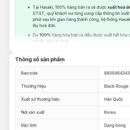
Tại Hasaki, 100% hàng bán ra sẽ được
xuất hoá 
GTGT, quý khách vui lòng cung cấp thông tin xuất
phút sau khi giao hàng thành công, hệ thống Hasa
lấy hoá đơn.
Do
100%
hàng hóa bán ra đều được xuất hết hóa 
nguồn gốc rõ ràng.
Thông số sản phẩm
Barcode
8809464343
Thương Hiệu
Black Rouge
Xuất xứ thương hiệu
Hàn Quốc
Hiện sản phẩm
Son Tint Black Rouge Mara Hot Water Tint 
Nơi sản xuất
Korea
LV00 Mild Mara:
Màu Cam Ánh Vàng gợi lên hình ảnh dị
Đặc tính
Dạng bóng
LV03 Burnning Mara:
Màu Sắc Đỏ Chilli luôn tạo nên s