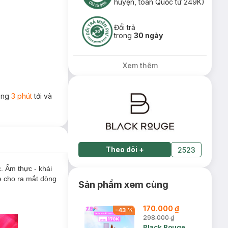
huyện, toàn Quốc từ 249K)
Đổi trả
trong
30 ngày
Xem thêm
rong
3 phút
tới và
Theo dõi
+
2523
 Ẩm thực - khái
e cho ra mắt dòng
Sản phẩm xem cùng
170.000 ₫
-
43
%
298.000 ₫
Black Rouge