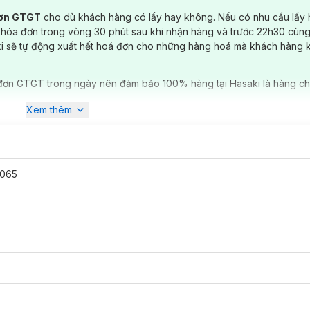
đơn GTGT
cho dù khách hàng có lấy hay không. Nếu có nhu cầu lấy
 hóa đơn trong vòng 30 phút sau khi nhận hàng và trước 22h30 cùng
ki sẽ tự động xuất hết hoá đơn cho những hàng hoá mà khách hàng 
đơn GTGT trong ngày nên đảm bảo 100% hàng tại Hasaki là hàng ch
Xem thêm
065
4.5g
đã có mặt tại
Hasaki
với 4 màu:
u dàng và thanh thoát.
ức hút đặc biệt bởi sự kết hợp hoàn hảo của 3 tone màu: đỏ, cam, và 