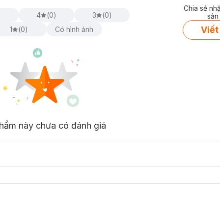
Chia sẻ nh
)
4
(
0
)
3
(
0
)
sản
Viết
1
(
0
)
Có hình ảnh
hẩm này chưa có đánh giá