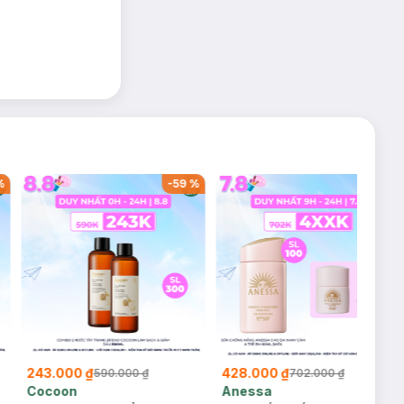
%
-
59
%
-
39
%
243.000 ₫
428.000 ₫
590.000 ₫
702.000 ₫
Cocoon
Anessa