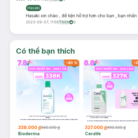
Hasaki
Hasaki xin chào , để tiện hỗ trợ hơn cho bạn , bạn nhấn
2023-09-07, 11:58
Thích
0
Có thể bạn thích
-
40
%
-
40
%
-
3
Ưu thế nổi bật:
338.000 ₫
327.000 ₫
560.000 ₫
490.000 ₫
Bioderma
CeraVe
Thiết kế: