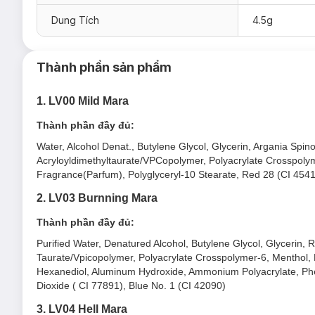
nên sắc son trầm ấm, cổ điển.
Dung Tích
4.5g
LV04 Hell Mara:
Màu Nâu Gạch Pha Cam vừa thời thượ
LV05 Panic Mara:
Màu Tím Mận nữ tính nhưng vẫn sang
Thành phần sản phẩm
1.
LV00 Mild Mara
Thành phần đầy đủ:
Water, Alcohol Denat., Butylene Glycol, Glycerin, Argania Spi
Acryloyldimethyltaurate/VPCopolymer, Polyacrylate Crosspoly
Fragrance(Parfum), Polyglyceryl-10 Stearate, Red 28 (CI 4541
2. LV03 Burnning Mara
Thành phần đầy đủ:
Purified Water, Denatured Alcohol, Butylene Glycol, Glycerin,
Taurate/Vpicopolymer, Polyacrylate Crosspolymer-6, Menthol, P
Hexanediol, Aluminum Hydroxide, Ammonium Polyacrylate, Phe
Dioxide ( CI 77891), Blue No. 1 (CI 42090)
3. LV04 Hell Mara