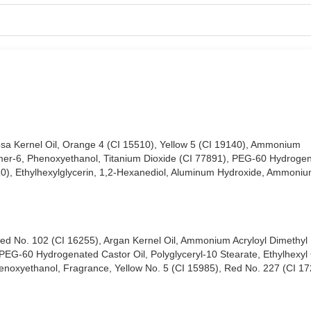
ng vừa sang trọng.
 chảnh và đầy bí ẩn.
nosa Kernel Oil, Orange 4 (CI 15510), Yellow 5 (CI 19140), Ammonium
mer-6, Phenoxyethanol, Titanium Dioxide (CI 77891), PEG-60 Hydrogen
0), Ethylhexylglycerin, 1,2-Hexanediol, Aluminum Hydroxide, Ammoniu
 Red No. 102 (CI 16255), Argan Kernel Oil, Ammonium Acryloyl Dimethyl
EG-60 Hydrogenated Castor Oil, Polyglyceryl-10 Stearate, Ethylhexyl G
noxyethanol, Fragrance, Yellow No. 5 (CI 15985), Red No. 227 (CI 17