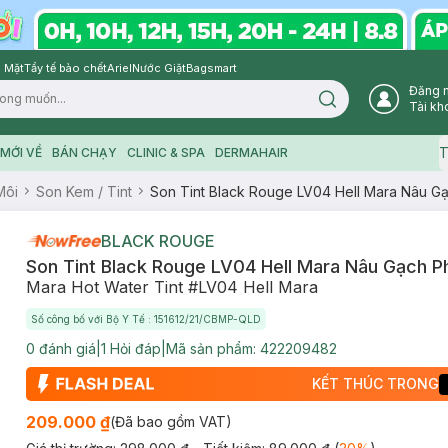
 Mặt
Tẩy tế bào chết
Ariel
Nước Giặt
Bagsmart
Đăng 
Search icon
Tài kh
T
MỚI VỀ
BÁN CHẠY
CLINIC & SPA
DERMAHAIR
Môi
Son Kem / Tint
Son Tint Black Rouge LV04 Hell Mara Nâu G
BLACK ROUGE
Son Tint Black Rouge LV04 Hell Mara Nâu Gạch P
Mara Hot Water Tint #LV04 Hell Mara
Số công bố với Bộ Y Tế : 151612/21/CBMP-QLD
0
đánh giá
|
1
Hỏi đáp
|
Mã sản phẩm:
422209482
KẾT THÚC TRONG
209.000 ₫
(Đã bao gồm VAT)