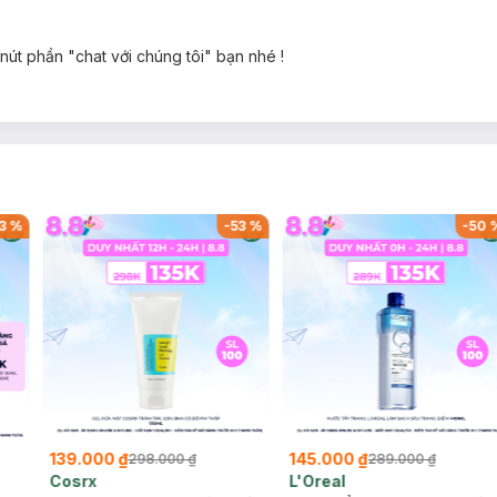
 nút phần "chat với chúng tôi" bạn nhé !
3
%
-
53
%
-
50
139.000 ₫
145.000 ₫
298.000 ₫
289.000 ₫
Cosrx
L'Oreal