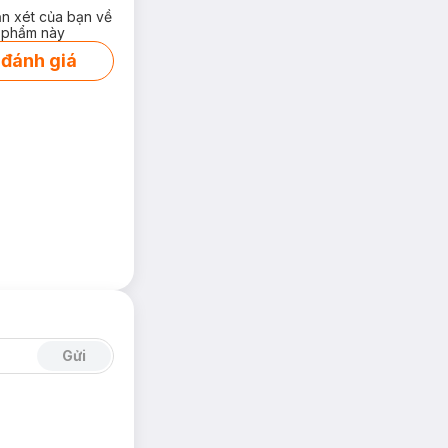
ận xét của bạn về
 phẩm này
 đánh giá
Gửi