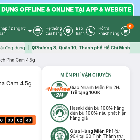
0
nhập
/
Đăng ký
Hệ thống
Bảo
Hỗ trợ
User Icon
Store Icon
Warranty Icon
Phone Icon
Cart I
oản
cửa hàng
hành
khách hàng
ải ứng dụng
Phường 8, Quận 10, Thành phố Hồ Chí Minh
Map icon
ạch Pha Cam 4.5g
MIỄN PHÍ VẬN CHUYỂN
ha Cam 4.5g
Giao Nhanh Miễn Phí 2H.
Trễ tặng 100K
Hasaki đền bù
100%
hãng
đền bù
100%
nếu phát hiện
hàng giả
:
:
:
0
00
02
39
Giao Hàng Miễn Phí
(từ
90K tại 60 Tỉnh Thành trừ