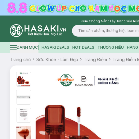
Kem Chống Nắng
Tẩy Trang
Sữa Rửa
Logo
DANH MỤC
HASAKI DEALS
HOT DEALS
THƯƠNG HIỆU
HÀNG 
Hamburger icon
Trang chủ
Sức Khỏe - Làm Đẹp
Trang Điểm
Trang Điểm 