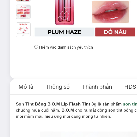
Thêm vào danh sách yêu thích
Mô tả
Thông số
Thành phần
HDS
Son Tint Bóng B.O.M Lip Flash Tint 3g
là sản phẩm
son ti
chuộng mùa cuối năm,
B.O.M
cho ra mắt dòng son tint bóng 
môi mềm mại, hiệu ứng môi căng mọng tự nhiên.