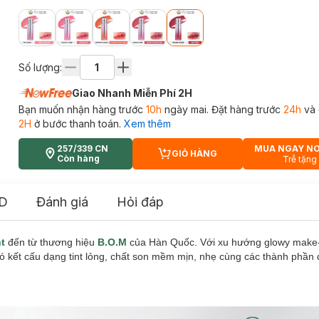
Số lượng:
Giao Nhanh Miễn Phí 2H
Bạn muốn nhận hàng trước
10h
ngày mai. Đặt hàng trước
24h
và 
2H
ở bước thanh toán.
Xem thêm
257/339 CN
MUA NGAY N
GIỎ HÀNG
CART PLUS ICON
Còn hàng
Trễ tặng
D
Đánh giá
Hỏi đáp
nt
đến từ thương hiệu
B.O.M
của Hàn Quốc. Với xu hướng glowy make
có kết cấu dạng tint lỏng, chất son mềm mịn, nhẹ cùng các thành phần