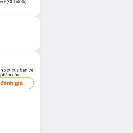
ow 6(CI 15985),
ận xét của bạn về
 phẩm này
 đánh giá