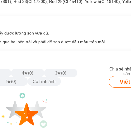
à làm dịu da.
77891), Red 33(CI 17200), Red 28(CI 45410), Yellow 5(CI 19140), Yell
m mềm da và dưỡng ẩm chuyên sâu.
tăng khả năng thẩm thấu các hoạt chất khác.
Flash Tint:
lấy được lượng son vừa đủ.
 qua hai bên trái và phải để son được đều màu trên môi.
ớt.
Chia sẻ nh
)
4
(
0
)
3
(
0
)
sản
Viết
1
(
0
)
Có hình ảnh