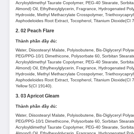
Acryloyldimethyl Taurate Copolymer, PEG-40 Stearate, Sorbit
Almond) Oil, Ethylhexylglycerin, Fragrance, Hydrogenated Poly
Hydroxide, Methyl Methacrylate Crosspolymer, Triethoxycapryl
Asphodeloides Root Extract, Tocopherol, Titanium Dioxide(CI 
2. 02 Peach Flare
Thành phần đầy đủ:
Water, Diisostearyl Malate, Polyisobutene, Bis-Diglyceryl Polya
PEG/PPG-10/1 Dimethicone, Polysorbate 60, Sorbitan Stearate,
Acryloyldimethyl Taurate Copolymer, PEG-40 Stearate, Sorbit
Almond) Oil, Ethylhexylglycerin, Fragrance, Hydrogenated Poly
Hydroxide, Methyl Methacrylate Crosspolymer, Triethoxycapryl
Asphodeloides Root Extract, Tocopherol, Titanium Dioxide(CI 
Yellow 5(CI 19140).
3. 03 Apricot Gleam
Thành phần đầy đủ:
Water, Diisostearyl Malate, Polyisobutene, Bis-Diglyceryl Polya
PEG/PPG-10/1 Dimethicone, Polysorbate 60, Sorbitan Stearate,
Acryloyldimethyl Taurate Copolymer, PEG-40 Stearate, Sorbit
Almond) Oil, Ethylhexylglycerin, Fragrance, Hydrogenated Poly