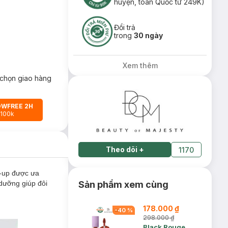
huyện, toàn Quốc từ 249K)
Đổi trả
trong
30 ngày
Xem thêm
chọn giao hàng
OWFREE 2H
 100k
Theo dõi
+
1170
-up được ưa
 dưỡng giúp đôi
Sản phẩm xem cùng
178.000 ₫
-
40
%
298.000 ₫
Black Rouge