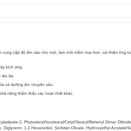
 màu son ưng ý.
p cung cấp độ ẩm sâu cho môi, làm môi mềm mại hơn, cải thiện tìng tr
gây kích ứng.
 dịu da.
 da và dưỡng ẩm chuyên sâu.
khả năng thẩm thấu các hoạt chất khác.
cyladipate-2, Phytosteryl/Isostearyl/Cetyl/Stearyl/Behenyl Dimer Dilinole
 Diglycerin, 1,2-Hexanediol, Sorbitan Olivate, Hydroxyethyl Acrylate/