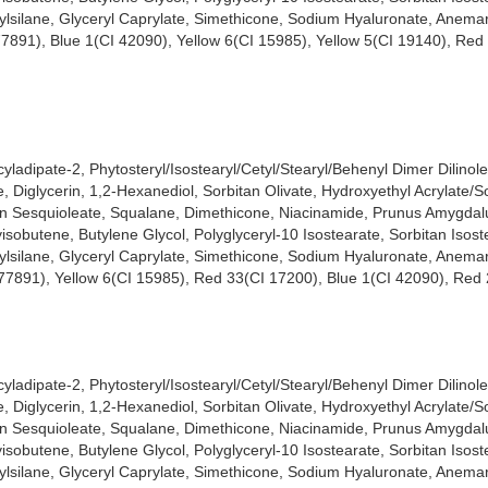
ylsilane, Glyceryl Caprylate, Simethicone, Sodium Hyaluronate, Anema
77891), Blue 1(CI 42090), Yellow 6(CI 15985), Yellow 5(CI 19140), Red
ash Tint:
cyladipate-2, Phytosteryl/Isostearyl/Cetyl/Stearyl/Behenyl Dimer Dilinole
 Diglycerin, 1,2-Hexanediol, Sorbitan Olivate, Hydroxyethyl Acrylate/
u) - Thành phần gốc nước với các viên nang dưỡng ẩm chứa dầu bón
an Sesquioleate, Squalane, Dimethicone, Niacinamide, Prunus Amygdal
giúp môi trong ẩm mượt và căng bóng hơn.
isobutene, Butylene Glycol, Polyglyceryl-10 Isostearate, Sorbitan Isos
ylsilane, Glyceryl Caprylate, Simethicone, Sodium Hyaluronate, Anema
 77891), Yellow 6(CI 15985), Red 33(CI 17200), Blue 1(CI 42090), Red
ươi tắn. Với kết cấu dạng tint lỏng (kết cấu không quá đặc), có thể p
son bóng “trong suốt như thuỷ tinh”.
 mang lại sắc màu rạng rỡ vừa nuôi dưỡng đôi môi mềm mịn.
cyladipate-2, Phytosteryl/Isostearyl/Cetyl/Stearyl/Behenyl Dimer Dilinole
g giúp cung cấp độ ẩm sâu cho môi, làm môi mềm mại hơn, cải thiện t
 Diglycerin, 1,2-Hexanediol, Sorbitan Olivate, Hydroxyethyl Acrylate/
an Sesquioleate, Squalane, Dimethicone, Niacinamide, Prunus Amygdal
isobutene, Butylene Glycol, Polyglyceryl-10 Isostearate, Sorbitan Isos
 chế gây kích ứng.
ylsilane, Glyceryl Caprylate, Simethicone, Sodium Hyaluronate, Anema