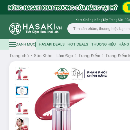
Kem Chống Nắng
Tẩy Trang
Sữa Rửa
Logo
DANH MỤC
HASAKI DEALS
HOT DEALS
THƯƠNG HIỆU
HÀNG 
Hamburger icon
Trang chủ
Sức Khỏe - Làm Đẹp
Trang Điểm
Trang Điểm 