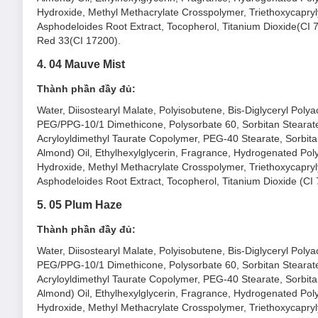
Hydroxide, Methyl Methacrylate Crosspolymer, Triethoxycapryl
Asphodeloides Root Extract, Tocopherol, Titanium Dioxide(CI 
Red 33(CI 17200).
4. 04 Mauve Mist
Ưu thế nổi bật của Son Tint Bóng B.O.M Lip Fl
Thành phần đầy đủ:
Ưu điểm 1: Hiệu ứng đôi môi bóng mượt đa chiều
Water, Diisostearyl Malate, Polyisobutene, Bis-Diglyceryl Polya
PEG/PPG-10/1 Dimethicone, Polysorbate 60, Sorbitan Stearate,
Prism Glow™ Technology (Công nghệ bóng mượt đa chiề
Acryloyldimethyl Taurate Copolymer, PEG-40 Stearate, Sorbit
màng dưỡng ẩm dày và đặc bao bọc xung quanh môi - 
Almond) Oil, Ethylhexylglycerin, Fragrance, Hydrogenated Poly
Ưu điểm 2: Son bóng “trong suốt như thuỷ tinh"
Hydroxide, Methyl Methacrylate Crosspolymer, Triethoxycapryl
Asphodeloides Root Extract, Tocopherol, Titanium Dioxide (CI
Hiệu ứng “phủ nhiều lớp” son cho đôi môi bóng mượt và t
lên môi để có được màu son ưng ý nhất và tạo hiệu ứng 
5. 05 Plum Haze
Ưu điểm 3: Công thức nuôi dưỡng đôi môi bóng khoẻ
Thành phần đầy đủ:
Son tint bóng với công thức chăm sóc chuyên sâu, vừa
Water, Diisostearyl Malate, Polyisobutene, Bis-Diglyceryl Polya
Dầu hạt điều
chứa vitamin E, một chất dinh dưỡn
PEG/PPG-10/1 Dimethicone, Polysorbate 60, Sorbitan Stearate,
môi nứt nẻ.
Acryloyldimethyl Taurate Copolymer, PEG-40 Stearate, Sorbit
Almond) Oil, Ethylhexylglycerin, Fragrance, Hydrogenated Poly
Chiết xuất rễ cây Tri Mẫu
hỗ trợ làm dịu da, hạn
Hydroxide, Methyl Methacrylate Crosspolymer, Triethoxycapryl