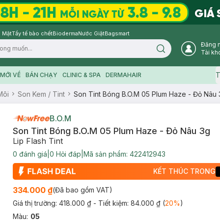
 Mặt
Tẩy tế bào chết
Bioderma
Nước Giặt
Bagsmart
Đăng 
Search icon
Tài kh
T
MỚI VỀ
BÁN CHẠY
CLINIC & SPA
DERMAHAIR
Môi
Son Kem / Tint
Son Tint Bóng B.O.M 05 Plum Haze - Đỏ Nâu 
B.O.M
Son Tint Bóng B.O.M 05 Plum Haze - Đỏ Nâu 3g
Lip Flash Tint
0
đánh giá
|
0
Hỏi đáp
|
Mã sản phẩm:
422412943
KẾT THÚC TRONG
334.000 ₫
(Đã bao gồm VAT)
Giá thị trường:
418.000 ₫
- Tiết kiệm:
84.000 ₫
(
20
%
)
Màu
:
05