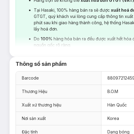
Hàng trộn sẽ không thể
xuất hoá đơn GTGT (VAT
Tại Hasaki, 100% hàng bán ra sẽ được
xuất hoá 
GTGT, quý khách vui lòng cung cấp thông tin xuất
phút sau khi giao hàng thành công, hệ thống Hasa
lấy hoá đơn.
Do
100%
hàng hóa bán ra đều được xuất hết hóa 
nguồn gốc rõ ràng.
Thông số sản phẩm
Barcode
8809721245
Thương Hiệu
B.O.M
Xuất xứ thương hiệu
Hàn Quốc
Hiện sản phẩm
Son Tint Bóng B.O.M Lip Flash Tint 3g
chín
Nơi sản xuất
Korea
01 Fig Blink - Hồng Ánh Tím
Đặc tính
Dạng bóng
02 Peach Flare - Hồng Đào