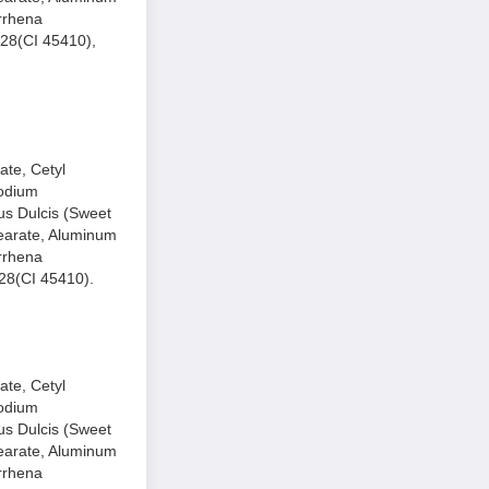
rrhena
 28(CI 45410),
ate, Cetyl
Sodium
g tạo nên lớp
us Dulcis (Sweet
tearate, Aluminum
rrhena
 28(CI 45410).
hủ nhiều lớp son
ate, Cetyl
ìng trạng khô môi,
Sodium
us Dulcis (Sweet
tearate, Aluminum
rrhena