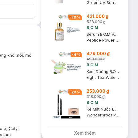
Green UV Sun Off SPF50+ PA++++
421.000 ₫
-
20
%
528.000 ₫
B.O.M
Serum B.O.M Vàng 24K Làm Sáng Và Săn Chắc Da 30ml
Peptide Power Ampoule
479.000 ₫
-
4
%
ạng khô môi, môi
498.000 ₫
B.O.M
Kem Dưỡng B.O.M Chiết Xuất 8 Loại Trà Cấp Ẩm Da 50g
Eight Tea Water Capsule Cream
253.000 ₫
-
20
%
318.000 ₫
B.O.M
Kẻ Mắt Nước B.O.M Lâu Trôi Màu Đen 01 Wonder Black 0.5g
Wonderproof Pen Eye Liner - 01 Wonder Black
ate, Cetyl
Xem thêm
Sodium