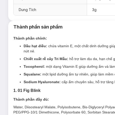
03 Apricot Gleam - Cam Đào Ánh Hồng
Dung Tích
3g
04 Mauve Mist - Hồng Tím Ánh Nâu
05 Plum Haze - Đỏ Nâu
Thành phần sản phẩm
*Với màu 01 - 02 - 03, có thể phủ thêm 1 lớp son để đạt được
Thành phần chính:
Dầu hạt điều:
chứa vitamin E, một chất dinh dưỡng giú
nứt nẻ.
Chiết xuất rễ cây Tri Mẫu:
hỗ trợ làm dịu da, hạn chế 
Tocopherol:
một dạng Vitamin E giúp dưỡng ẩm và làm
Squalane:
một lipid dưỡng ẩm tự nhiên, giúp làm mềm
Sodium Hyaluronate:
cấp ẩm chuyên sâu, hỗ trợ tăng 
1. 01 Fig Blink
Thành phần đầy đủ:
Water, Diisostearyl Malate, Polyisobutene, Bis-Diglyceryl Polya
PEG/PPG-10/1 Dimethicone, Polysorbate 60, Sorbitan Stearate,