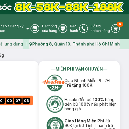
0
nhập
/
Đăng ký
Hệ thống
Bảo
Hỗ trợ
User Icon
Store Icon
Warranty Icon
Phone Icon
Cart I
oản
cửa hàng
hành
khách hàng
ải ứng dụng
Phường 8, Quận 10, Thành phố Hồ Chí Minh
Map icon
3g
MIỄN PHÍ VẬN CHUYỂN
Giao Nhanh Miễn Phí 2H.
Trễ tặng 100K
Hasaki đền bù
100%
hãng
:
:
:
0
00
07
07
đền bù
100%
nếu phát hiện
hàng giả
Giao Hàng Miễn Phí
(từ
90K tại 60 Tỉnh Thành trừ