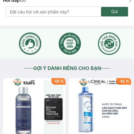
Hỏi đáp
(
0
)
Gửi
GỢI Ý DÀNH RIÊNG CHO BẠN
-
55
%
-
42
%