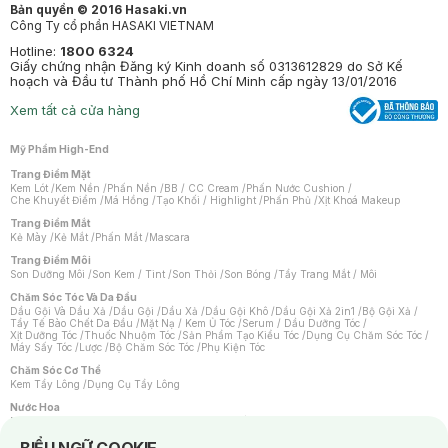
Bản quyền © 2016 Hasaki.vn
Công Ty cổ phần HASAKI VIETNAM
Hotline:
1800 6324
Giấy chứng nhận Đăng ký Kinh doanh số 0313612829 do Sở Kế
hoạch và Đầu tư Thành phố Hồ Chí Minh cấp ngày 13/01/2016
Xem tất cả cửa hàng
Mỹ Phẩm High-End
Trang Điểm Mặt
Kem Lót
/
Kem Nền
/
Phấn Nền
/
BB / CC Cream
/
Phấn Nước Cushion
/
Che Khuyết Điểm
/
Má Hồng
/
Tạo Khối / Highlight
/
Phấn Phủ
/
Xịt Khoá Makeup
Trang Điểm Mắt
Kẻ Mày
/
Kẻ Mắt
/
Phấn Mắt
/
Mascara
Trang Điểm Môi
Son Dưỡng Môi
/
Son Kem / Tint
/
Son Thỏi
/
Son Bóng
/
Tẩy Trang Mắt / Môi
Chăm Sóc Tóc Và Da Đầu
Dầu Gội Và Dầu Xả
/
Dầu Gội
/
Dầu Xả
/
Dầu Gội Khô
/
Dầu Gội Xả 2in1
/
Bộ Gội Xả
/
Tẩy Tế Bào Chết Da Đầu
/
Mặt Nạ / Kem Ủ Tóc
/
Serum / Dầu Dưỡng Tóc
/
Xịt Dưỡng Tóc
/
Thuốc Nhuộm Tóc
/
Sản Phẩm Tạo Kiểu Tóc
/
Dụng Cụ Chăm Sóc Tóc
/
Máy Sấy Tóc
/
Lược
/
Bộ Chăm Sóc Tóc
/
Phụ Kiện Tóc
Chăm Sóc Cơ Thể
Kem Tẩy Lông
/
Dụng Cụ Tẩy Lông
Nước Hoa
Nước Hoa Nữ
/
Nước Hoa Nam
/
Nước Hoa Cao Cấp
/
Xịt Thơm Toàn Thân
/
Nước Hoa Vùng Kín
Notice about cookies usage