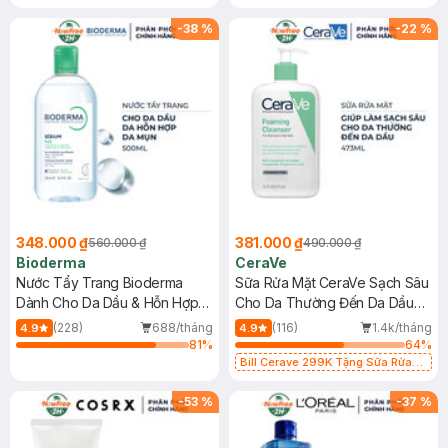
-
38
%
-
22
%
348.000 ₫
381.000 ₫
560.000 ₫
490.000 ₫
Bioderma
CeraVe
Nước Tẩy Trang Bioderma
Sữa Rửa Mặt CeraVe Sạch Sâu
Dành Cho Da Dầu & Hỗn Hợp
Cho Da Thường Đến Da Dầu
500ml
473ml
(228)
688/tháng
(116)
1.4k/tháng
4.9
4.9
81
%
64
%
Bill Cerave 299K Tặng Sữa Rửa
Mặt Cerave 30ml (SL có hạn)
-
53
%
-
37
%