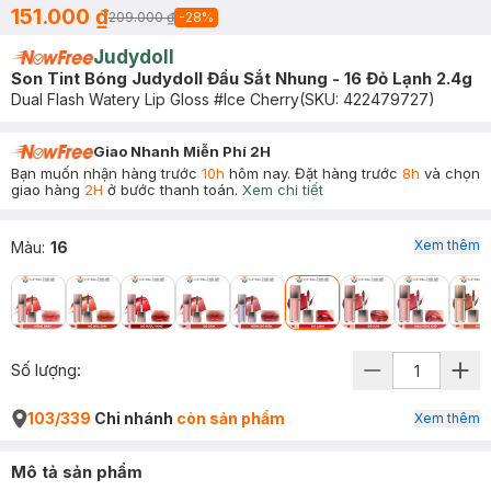
151.000 ₫
209.000 ₫
-
28
%
Judydoll
Son Tint Bóng Judydoll Đầu Sắt Nhung - 16 Đỏ Lạnh 2.4g
Dual Flash Watery Lip Gloss #Ice Cherry
(SKU:
422479727
)
Giao Nhanh Miễn Phí 2H
Bạn muốn nhận hàng trước
10h
hôm nay. Đặt hàng trước
8h
và chọn
giao hàng
2H
ở bước thanh toán.
Xem chi tiết
Xem thêm
Màu
:
16
Số lượng:
103/339
Chi nhánh
còn sản phẩm
Xem thêm
Mô tả sản phẩm