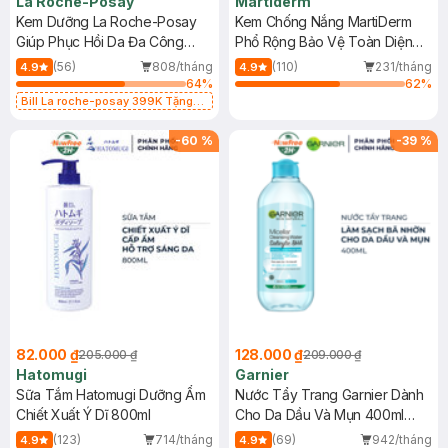
La Roche-Posay
Martiderm
Kem Dưỡng La Roche-Posay
Kem Chống Nắng MartiDerm
Giúp Phục Hồi Da Đa Công
Phổ Rộng Bảo Vệ Toàn Diện
Dụng 40ml
40ml
(56)
808/tháng
(110)
231/tháng
4.9
4.9
64
%
62
%
Bill La roche-posay 399K Tặng
Gel rửa mặt da dầu nhạy cảm 50ml
(SL có hạn)
-
60
%
-
39
%
82.000 ₫
128.000 ₫
205.000 ₫
209.000 ₫
Hatomugi
Garnier
Sữa Tắm Hatomugi Dưỡng Ẩm
Nước Tẩy Trang Garnier Dành
Chiết Xuất Ý Dĩ 800ml
Cho Da Dầu Và Mụn 400ml
(Mới)
(123)
714/tháng
(69)
942/tháng
4.9
4.9