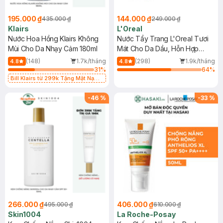
195.000 ₫
144.000 ₫
435.000 ₫
249.000 ₫
Klairs
L'Oreal
Nước Hoa Hồng Klairs Không
Nước Tẩy Trang L'Oreal Tươi
Mùi Cho Da Nhạy Cảm 180ml
Mát Cho Da Dầu, Hỗn Hợp
400ml
(148)
1.7k/tháng
(298)
1.9k/tháng
4.8
4.8
31
%
64
%
Bill Klairs từ 299k Tặng Mặt Nạ
Làm Dịu Da & Kiểm Soát Dầu Nhờn
25ml (SL Có Hạn)
-
46
%
-
33
%
266.000 ₫
406.000 ₫
495.000 ₫
610.000 ₫
Skin1004
La Roche-Posay