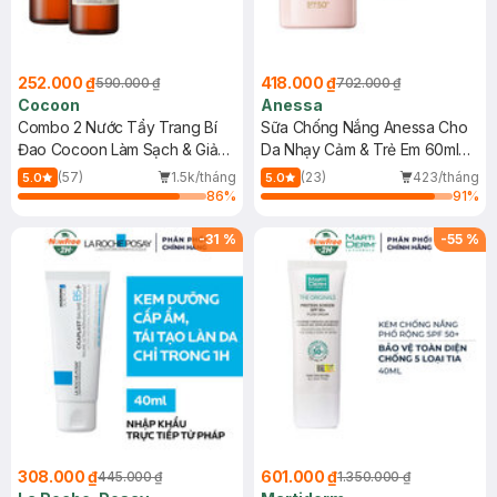
252.000 ₫
418.000 ₫
590.000 ₫
702.000 ₫
Cocoon
Anessa
Combo 2 Nước Tẩy Trang Bí
Sữa Chống Nắng Anessa Cho
Đao Cocoon Làm Sạch & Giảm
Da Nhạy Cảm & Trẻ Em 60ml
Dầu 500ml
(Mới)
(57)
1.5k/tháng
(23)
423/tháng
5.0
5.0
86
%
91
%
-
31
%
-
55
%
308.000 ₫
601.000 ₫
445.000 ₫
1.350.000 ₫