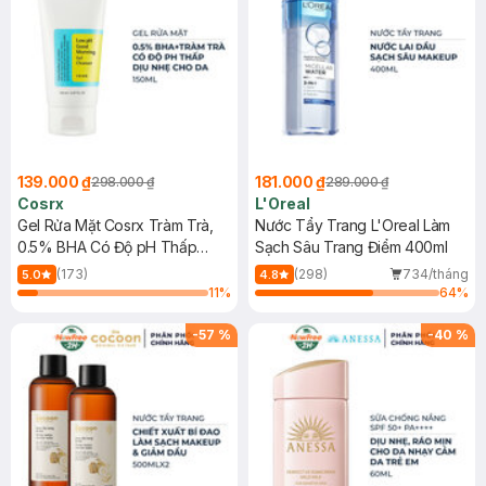
139.000 ₫
181.000 ₫
298.000 ₫
289.000 ₫
Cosrx
L'Oreal
Gel Rửa Mặt Cosrx Tràm Trà,
Nước Tẩy Trang L'Oreal Làm
0.5% BHA Có Độ pH Thấp
Sạch Sâu Trang Điểm 400ml
150ml
(173)
(298)
734/tháng
5.0
4.8
11
%
64
%
-
57
%
-
40
%