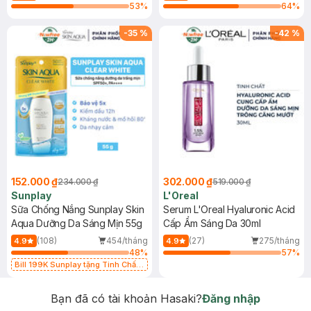
53
%
64
%
-
35
%
-
42
%
152.000 ₫
302.000 ₫
234.000 ₫
519.000 ₫
Sunplay
L'Oreal
Sữa Chống Nắng Sunplay Skin
Serum L'Oreal Hyaluronic Acid
Aqua Dưỡng Da Sáng Mịn 55g
Cấp Ẩm Sáng Da 30ml
(108)
454/tháng
(27)
275/tháng
4.9
4.9
48
%
57
%
Bill 199K Sunplay tặng Tinh Chất
Chống Nắng 7g trị giá 30K (SL có
hạn)
Bạn đã có tài khoản Hasaki?
Đăng nhập