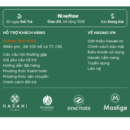
return
nowfree
price
HỖ TRỢ KHÁCH HÀNG
VỀ HASAKI.VN
Hotline:
1800 6324
Giới thiệu Hasaki.vn
(Miễn phí , 08-22h kể cả T7, CN)
Chính sách bảo mật
Điều khoản sử dụng
Các câu hỏi thường gặp
Hasaki cẩm nang
Gửi yêu cầu hỗ trợ
Tuyển dụng
Hướng dẫn đặt hàng
Liên hệ
Phương thức thanh toán
Phương thức vận chuyển
Chính sách đổi trả
Synctives
Clinic
Dermahair
Mastige