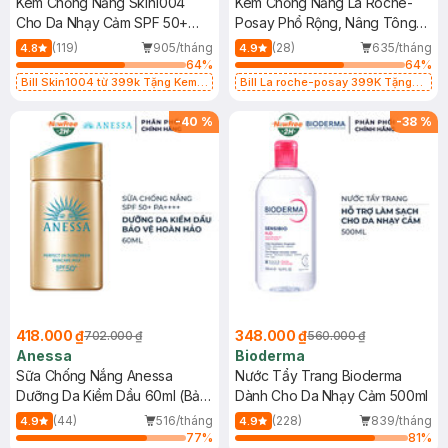
Kem Chống Nắng Skin1004
Kem Chống Nắng La Roche-
Cho Da Nhạy Cảm SPF 50+
Posay Phổ Rộng, Nâng Tông
50ml
Kiềm Dầu 50ml
(119)
905/tháng
(28)
635/tháng
4.8
4.9
64
%
64
%
Bill Skin1004 từ 399k Tặng Kem
Bill La roche-posay 399K Tặng
Chống Nắng Cho Da Nhạy Cảm
Gel rửa mặt da dầu nhạy cảm 50ml
SPF 50+ 20ml (SL Có Hạn)
(SL có hạn)
-
40
%
-
38
%
418.000 ₫
348.000 ₫
702.000 ₫
560.000 ₫
Anessa
Bioderma
Sữa Chống Nắng Anessa
Nước Tẩy Trang Bioderma
Dưỡng Da Kiềm Dầu 60ml (Bản
Dành Cho Da Nhạy Cảm 500ml
Mới)
(44)
516/tháng
(228)
839/tháng
4.9
4.9
77
%
81
%