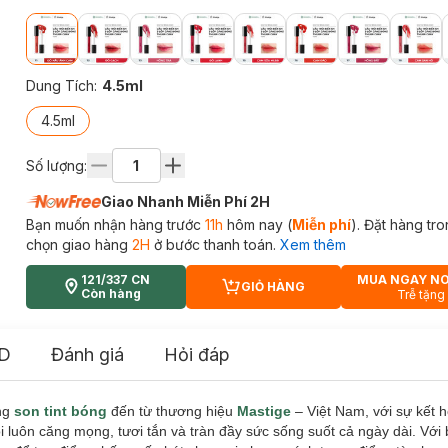
Dung Tích
:
4.5ml
4.5ml
Số lượng:
Giao Nhanh Miễn Phí 2H
Bạn muốn nhận hàng trước
11h
hôm nay (
Miễn phí
). Đặt hàng tr
chọn giao hàng
2H
ở bước thanh toán.
Xem thêm
121/337 CN
MUA NGAY N
GIỎ HÀNG
CART PLUS ICON
Còn hàng
Trễ tặng
D
Đánh giá
Hỏi đáp
ng
son tint bóng
đến từ thương hiệu
Mastige
– Việt Nam, với sự kết 
 luôn căng mọng, tươi tắn và tràn đầy sức sống suốt cả ngày dài. Với