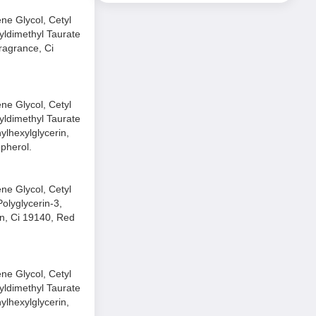
ne Glycol, Cetyl
làn môi dễ kích
yldimethyl Taurate
ragrance, Ci
ne Glycol, Cetyl
yldimethyl Taurate
lhexylglycerin,
pherol.
ne Glycol, Cetyl
olyglycerin-3,
in, Ci 19140, Red
ne Glycol, Cetyl
yldimethyl Taurate
lhexylglycerin,