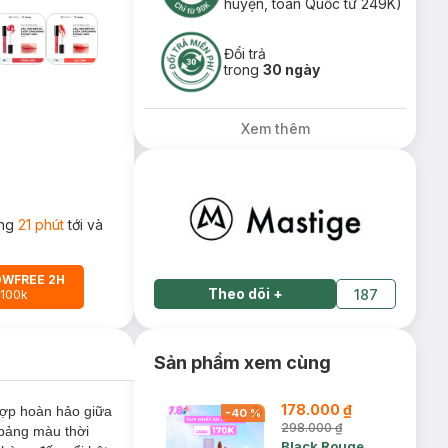
huyện, toàn Quốc từ 249K)
Đổi trả
trong
30 ngày
Xem thêm
ong
21 phút
tới và
OWFREE 2H
Theo dõi
+
187
 100k
Sản phẩm xem cùng
178.000 ₫
hợp hoàn hảo giữa
-
40
%
298.000 ₫
 bảng màu thời
Black Rouge