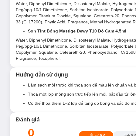
Water, Diphenyl Dimethicone, Diisostearyl Malate, Hydrogenated
Peg/ppg-10/1 Dimethicone, Sorbitan Isostearate, Polysorbate 6
Copolymer, Titanium Dioxide, Squalane, Ceteareth-20, Phenoxy
33 (Ci 17200), Phytic Acid, Fragrance, Methyl Hydrogenated 
Son Tint Bóng Mastige Dewy T10 Đỏ Cam 4.5ml
Water, Diphenyl Dimethicone, Diisostearyl Malate, Hydrogenated
Peg/ppg-10/1 Dimethicone, Sorbitan Isostearate, Polysorbate 6
Copolymer, Squalane, Ceteareth-20, Phenoxyethanol, Ci 15985,
Fragrance, Tocopherol.
Hướng dẫn sử dụng
Làm sạch môi trước khi thoa son để màu lên chuẩn và 
Thoa một lớp mỏng son trực tiếp lên môi, bắt đầu từ lòng
Có thể thoa thêm 1–2 lớp để tăng độ bóng và sắc độ 
Đánh giá
0
Tất cả
(
0
)
5
(
0