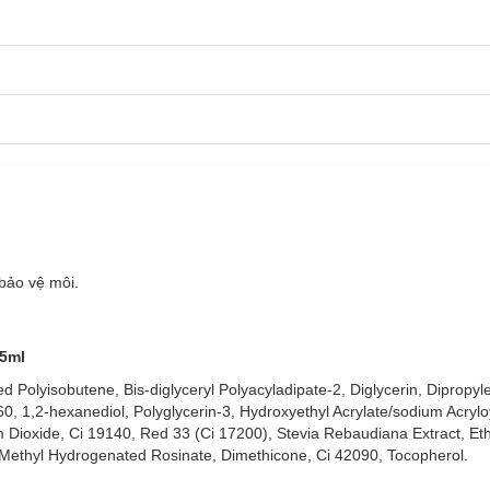
saki
với 10 tone màu:
bảo vệ môi.
.5ml
 Polyisobutene, Bis-diglyceryl Polyacyladipate-2, Diglycerin, Dipropyle
g mọng cho đôi môi.
0, 1,2-hexanediol, Polyglycerin-3, Hydroxyethyl Acrylate/sodium Acrylo
Dioxide, Ci 19140, Red 33 (Ci 17200), Stevia Rebaudiana Extract, Ethy
phục hồi và bảo vệ môi khỏi tình trạng khô, nứt nẻ.
 Methyl Hydrogenated Rosinate, Dimethicone, Ci 42090, Tocopherol.
em, không bị loang lổ trong thời gian dài.