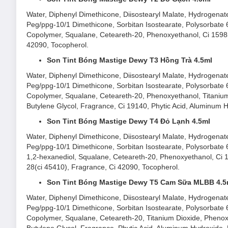
Chất son mịn nhẹ, không dính:
Tạo cảm giác thoải má
Water, Diphenyl Dimethicone, Diisostearyl Malate, Hydrogenated
An toàn cho môi nhạy cảm:
Công thức vegan, bao bì t
Peg/ppg-10/1 Dimethicone, Sorbitan Isostearate, Polysorbate 6
ứng.
Copolymer, Squalane, Ceteareth-20, Phenoxyethanol, Ci 15985,
42090, Tocopherol.
Son Tint Bóng Mastige Dewy T3 Hồng Trà 4.5ml
Water, Diphenyl Dimethicone, Diisostearyl Malate, Hydrogenated
Peg/ppg-10/1 Dimethicone, Sorbitan Isostearate, Polysorbate 6
Copolymer, Squalane, Ceteareth-20, Phenoxyethanol, Titanium 
Butylene Glycol, Fragrance, Ci 19140, Phytic Acid, Aluminum 
Son Tint Bóng Mastige Dewy T4 Đỏ Lạnh 4.5ml
Water, Diphenyl Dimethicone, Diisostearyl Malate, Hydrogenated
Peg/ppg-10/1 Dimethicone, Sorbitan Isostearate, Polysorbate 6
1,2-hexanediol, Squalane, Ceteareth-20, Phenoxyethanol, Ci 1
28(ci 45410), Fragrance, Ci 42090, Tocopherol.
Son Tint Bóng Mastige Dewy T5 Cam Sữa MLBB 4.5
Water, Diphenyl Dimethicone, Diisostearyl Malate, Hydrogenated
Peg/ppg-10/1 Dimethicone, Sorbitan Isostearate, Polysorbate 6
Copolymer, Squalane, Ceteareth-20, Titanium Dioxide, Phenoxy