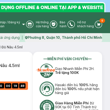
0
nhập
/
Đăng ký
Hệ thống
Bảo
Hỗ trợ
User Icon
Store Icon
Warranty Icon
Phone Icon
Cart I
oản
cửa hàng
hành
khách hàng
ải ứng dụng
Phường 8, Quận 10, Thành phố Hồ Chí Minh
Map icon
 Đỏ Nâu 4.5ml
MIỄN PHÍ VẬN CHUYỂN
Nâu 4.5ml
Giao Nhanh Miễn Phí 2H.
Trễ tặng 100K
Hasaki đền bù
100%
hãng
:
:
:
0
00
19
48
đền bù
100%
nếu phát hiện
hàng giả
Giao Hàng Miễn Phí
(từ
90K tại 60 Tỉnh Thành trừ