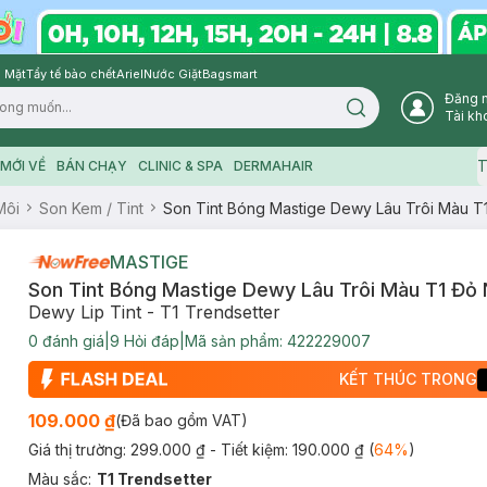
 Mặt
Tẩy tế bào chết
Ariel
Nước Giặt
Bagsmart
Đăng 
Search icon
Tài kh
T
MỚI VỀ
BÁN CHẠY
CLINIC & SPA
DERMAHAIR
Môi
Son Kem / Tint
Son Tint Bóng Mastige Dewy Lâu Trôi Màu T1
MASTIGE
Son Tint Bóng Mastige Dewy Lâu Trôi Màu T1 Đỏ 
Dewy Lip Tint - T1 Trendsetter
0
đánh giá
|
9
Hỏi đáp
|
Mã sản phẩm:
422229007
KẾT THÚC TRONG
109.000 ₫
(Đã bao gồm VAT)
Giá thị trường:
299.000 ₫
- Tiết kiệm:
190.000 ₫
(
64
%
)
Màu sắc
:
T1 Trendsetter