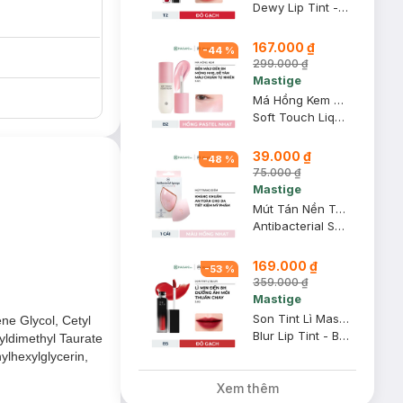
Dewy Lip Tint - T2 Charming
167.000 ₫
-
44
%
299.000 ₫
Mastige
Má Hồng Kem Mastige Bền Màu Dễ Tán B2 Hồng Pastel Nhạt 3.5g
Soft Touch Liquid Blush - B2 Sakura Kiss
39.000 ₫
-
48
%
75.000 ₫
Mastige
Mút Tán Nền Trang Điểm Mastige Kháng Khuẩn Màu Hồng Nhạt
Antibacterial Sponge
169.000 ₫
-
53
%
359.000 ₫
Mastige
Son Tint Lì Mastige Blur Lâu Trôi Màu B5 Đỏ Gạch 3.8g
ne Glycol, Cetyl
Blur Lip Tint - B5 Classic
yldimethyl Taurate
lhexylglycerin,
Xem thêm