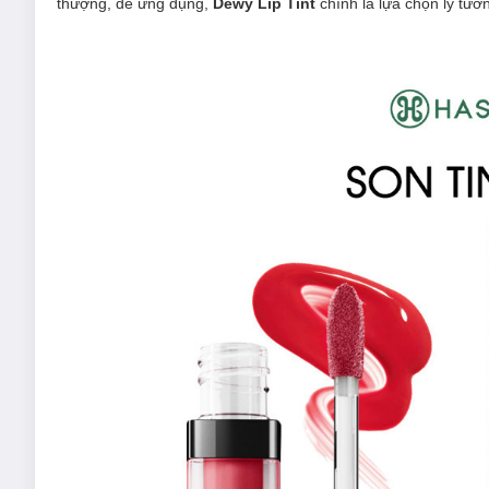
thượng, dễ ứng dụng,
Dewy Lip Tint
chính là lựa chọn lý tưở