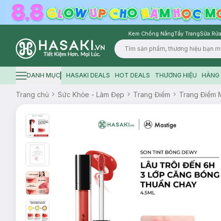
Kem Chống Nắng
Tẩy Trang
Sữa Rửa
Logo
DANH MỤC
HASAKI DEALS
HOT DEALS
THƯƠNG HIỆU
HÀNG 
Hamburger icon
Trang chủ
Sức Khỏe - Làm Đẹp
Trang Điểm
Trang Điểm 