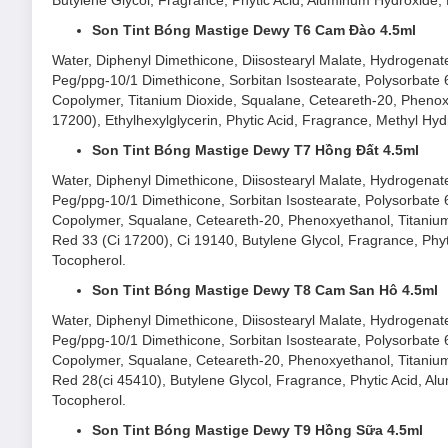
Butylene Glycol, Fragrance, Phytic Acid, Aluminum Hydroxide,
Son Tint Bóng Mastige Dewy T6 Cam Đào 4.5ml
Water, Diphenyl Dimethicone, Diisostearyl Malate, Hydrogenated
Peg/ppg-10/1 Dimethicone, Sorbitan Isostearate, Polysorbate 6
Copolymer, Titanium Dioxide, Squalane, Ceteareth-20, Phenoxy
17200), Ethylhexylglycerin, Phytic Acid, Fragrance, Methyl H
Son Tint Bóng Mastige Dewy T7 Hồng Đất 4.5ml
Water, Diphenyl Dimethicone, Diisostearyl Malate, Hydrogenated
Peg/ppg-10/1 Dimethicone, Sorbitan Isostearate, Polysorbate 6
Copolymer, Squalane, Ceteareth-20, Phenoxyethanol, Titanium 
Red 33 (Ci 17200), Ci 19140, Butylene Glycol, Fragrance, Phy
Tocopherol.
Son Tint Bóng Mastige Dewy T8 Cam San Hô 4.5ml
Water, Diphenyl Dimethicone, Diisostearyl Malate, Hydrogenated
Peg/ppg-10/1 Dimethicone, Sorbitan Isostearate, Polysorbate 6
Copolymer, Squalane, Ceteareth-20, Phenoxyethanol, Titanium 
Red 28(ci 45410), Butylene Glycol, Fragrance, Phytic Acid, A
Tocopherol.
Son Tint Bóng Mastige Dewy T9 Hồng Sữa 4.5ml