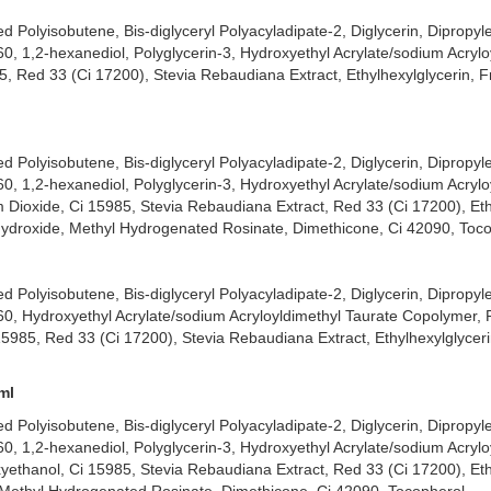
i, dễ chịu khi sử dụng.
 Polyisobutene, Bis-diglyceryl Polyacyladipate-2, Diglycerin, Dipropyle
hân thiện với môi trường, được kiểm nghiệm lâm sàng phù hợp cho cả 
0, 1,2-hexanediol, Polyglycerin-3, Hydroxyethyl Acrylate/sodium Acrylo
 Red 33 (Ci 17200), Stevia Rebaudiana Extract, Ethylhexylglycerin, F
 Polyisobutene, Bis-diglyceryl Polyacyladipate-2, Diglycerin, Dipropyle
0, 1,2-hexanediol, Polyglycerin-3, Hydroxyethyl Acrylate/sodium Acrylo
Dioxide, Ci 15985, Stevia Rebaudiana Extract, Red 33 (Ci 17200), Ethy
Hydroxide, Methyl Hydrogenated Rosinate, Dimethicone, Ci 42090, Toco
 Polyisobutene, Bis-diglyceryl Polyacyladipate-2, Diglycerin, Dipropyle
0, Hydroxyethyl Acrylate/sodium Acryloyldimethyl Taurate Copolymer, P
5985, Red 33 (Ci 17200), Stevia Rebaudiana Extract, Ethylhexylglycer
ml
 Polyisobutene, Bis-diglyceryl Polyacyladipate-2, Diglycerin, Dipropyle
0, 1,2-hexanediol, Polyglycerin-3, Hydroxyethyl Acrylate/sodium Acrylo
ethanol, Ci 15985, Stevia Rebaudiana Extract, Red 33 (Ci 17200), Ethy