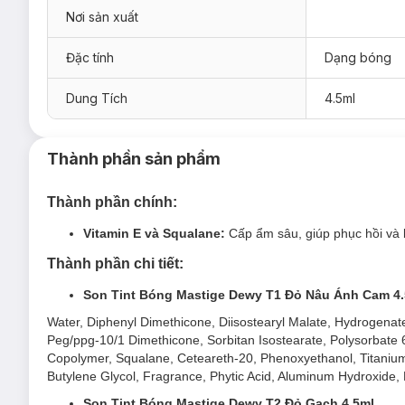
Son Tint Mastige Dewy Lip Tint 4.5ml
hiện đã có mặt tại
Ha
Nơi sản xuất
T1 Trendsetter - Đỏ nâu ánh cam
Đặc tính
Dạng bóng
T2 Charming - Đỏ gạch
T3 Classy - Hồng trà
Dung Tích
4.5ml
T4 Independent - Đỏ lạnh
T5 Cheerful - Cam sữa MLBB
Thành phần sản phẩm
T6 Unique - Cam đào
T7 Elegant - Hồng đất
Thành phần chính:
T8 Sweet - Cam san hô
Vitamin E và Squalane:
Cấp ẩm sâu, giúp phục hồi và 
T9 Adorable - Hồng sữa
Thành phần chi tiết:
T10 Gorgeous - Đỏ cam
Son Tint Bóng Mastige Dewy T1 Đỏ Nâu Ánh Cam 4
Ưu thế nổi bật:
Water, Diphenyl Dimethicone, Diisostearyl Malate, Hydrogenated
Công nghệ Triple Gloss Layer:
Giữ độ bóng và vẻ căn
Peg/ppg-10/1 Dimethicone, Sorbitan Isostearate, Polysorbate 6
Copolymer, Squalane, Ceteareth-20, Phenoxyethanol, Titanium 
Cấp ẩm chuyên sâu:
Chứa Vitamin E và Squalane, giúp 
Butylene Glycol, Fragrance, Phytic Acid, Aluminum Hydroxide,
Giữ màu bền lâu đến 6 giờ:
Màu son lên chuẩn, không l
Son Tint Bóng Mastige Dewy T2 Đỏ Gạch 4.5ml