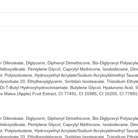
r Dilinoleate, Diglycerin, Diphenyl Dimethicone, Bis-Diglyceryl Polyacyl
lsiloxysilicate, Pentylene Glycol, Caprylyl Methicone, Isododecane, Di
l, Polyisobutene, Hydroxyethyl Acrylate/Sodium Acryloyldimethyl Taura
olysorbate 20, Ethylhexylglycerin, Sorbitan Isostearate, Trisodium Ethy
ra-Di-T-Butyl Hydroxyhydrocinnamate, Butylene Glycol, Hyaluronic Acid,
s Malus (Apple) Fruit Extract, CI 77491, CI 15985, CI 16255, CI 77891
r Dilinoleate, Diglycerin, Diphenyl Dimethicone, Bis-Diglyceryl Polyacyl
lsiloxysilicate, Pentylene Glycol, Caprylyl Methicone, Isododecane, Di
l, Polyisobutene, Hydroxyethyl Acrylate/Sodium Acryloyldimethyl Taura
olysorbate 20, Ethylhexylglycerin, Sorbitan Isostearate, Trisodium Ethy