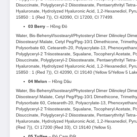
Disuccinate, Polyglyceryl-2 Diisostearate, Pentaerythrityl Tet
Hyaluronate, Hydrolyzed Hyaluronic Acid, 1,2-Hexanediol, Pyru
15850 : 1 (Red 7)), CI 42090, CI 17200, CI 77499.
03 Berry
– Hồng Đỏ
Water, Bis-Behenyl/Isostearyl/Phytosteryl Dimer Dilinoleyl Dime
Diisostearyl Malate, Cetyl Peg/Ppg-10/1 Dimethicone, Trimethy
Polysorbate 60, Ceteareth-20, Polyacrylate-13, Phenoxyethano
Polyglyceryl-2 Triisostearate, Squalane, Tocopheryl Acetate, P
Disuccinate, Polyglyceryl-2 Diisostearate, Pentaerythrityl Tet
Hyaluronate, Hydrolyzed Hyaluronic Acid, 1,2-Hexanediol, Pyru
15850 : 1 (Red 7)), CI 42090, CI 19140 (Yellow 5/Yellow 5 La
04 Melon
– Hồng Dâu
Water, Bis-Behenyl/Isostearyl/Phytosteryl Dimer Dilinoleyl Dime
Diisostearyl Malate, Cetyl Peg/Ppg-10/1 Dimethicone, Trimethy
Polysorbate 60, Ceteareth-20, Polyacrylate-13, Phenoxyethano
Polyglyceryl-2 Triisostearate, Squalane, Tocopheryl Acetate, P
Disuccinate, Polyglyceryl-2 Diisostearate, Pentaerythrityl Tet
Hyaluronate, Hydrolyzed Hyaluronic Acid, 1,2-Hexanediol, Pyru
(Red 7)), CI 17200 (Red 33), CI 19140 (Yellow 5).
05 Toffee
– Đỏ Cam Đất