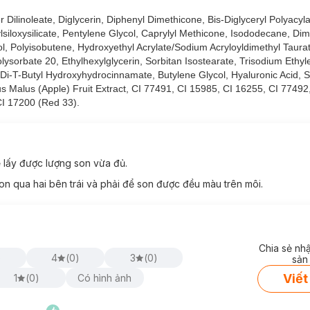
r Dilinoleate, Diglycerin, Diphenyl Dimethicone, Bis-Diglyceryl Polyacyl
lsiloxysilicate, Pentylene Glycol, Caprylyl Methicone, Isododecane, Di
l, Polyisobutene, Hydroxyethyl Acrylate/Sodium Acryloyldimethyl Taura
olysorbate 20, Ethylhexylglycerin, Sorbitan Isostearate, Trisodium Ethy
ra-Di-T-Butyl Hydroxyhydrocinnamate, Butylene Glycol, Hyaluronic Acid,
s Malus (Apple) Fruit Extract, CI 77491, CI 15985, CI 16255, CI 77492
CI 17200 (Red 33).
 lấy được lượng son vừa đủ.
on qua hai bên trái và phải để son được đều màu trên môi.
Chia sẻ nh
)
4
(
0
)
3
(
0
)
sản
Viết
1
(
0
)
Có hình ảnh