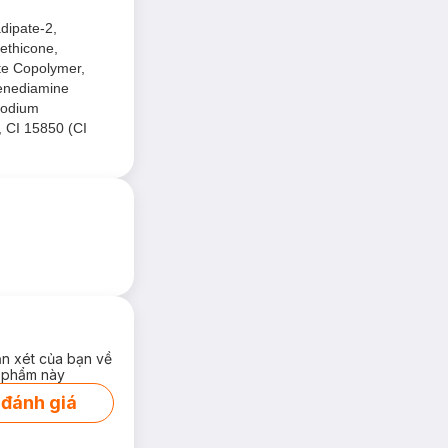
adipate-2,
methicone,
te Copolymer,
lenediamine
 Sodium
, CI 15850 (CI
ận xét của bạn về
 phẩm này
 đánh giá