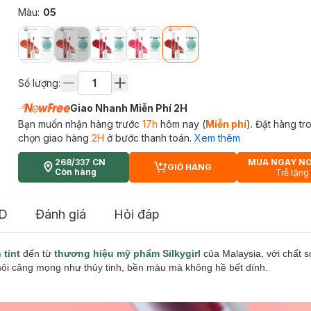
Màu
:
05
Số lượng:
Giao Nhanh Miễn Phí 2H
Bạn muốn nhận hàng trước
17h
hôm nay (
Miễn phí
). Đặt hàng t
chọn giao hàng
2H
ở bước thanh toán.
Xem thêm
268/337 CN
MUA NGAY N
GIỎ HÀNG
CART PLUS ICON
Còn hàng
Trễ tặng
D
Đánh giá
Hỏi đáp
 tint
đến từ
thương hiệu mỹ phẩm Silkygirl
của Malaysia, với chất s
môi căng mọng như thủy tinh, bền màu mà không hề bết dính.