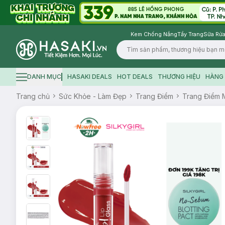
Kem Chống Nắng
Tẩy Trang
Sữa Rửa
Logo
DANH MỤC
HASAKI DEALS
HOT DEALS
THƯƠNG HIỆU
HÀNG 
Hamburger icon
Trang chủ
Sức Khỏe - Làm Đẹp
Trang Điểm
Trang Điểm 