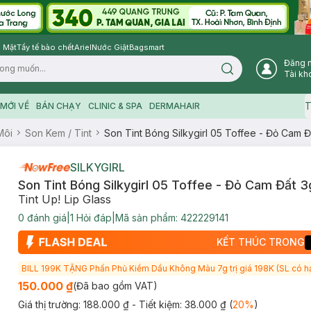
 Mặt
Tẩy tế bào chết
Ariel
Nước Giặt
Bagsmart
Đăng 
Search icon
Tài kh
T
MỚI VỀ
BÁN CHẠY
CLINIC & SPA
DERMAHAIR
Môi
Son Kem / Tint
Son Tint Bóng Silkygirl 05 Toffee - Đỏ Cam Đ
SILKYGIRL
Son Tint Bóng Silkygirl 05 Toffee - Đỏ Cam Đất 3
Tint Up! Lip Glass
0
đánh giá
|
1
Hỏi đáp
|
Mã sản phẩm:
422229141
KẾT THÚC TRONG
BILL 199K TẶNG Phấn Phủ Kiềm Dầu Không Màu 7g trị giá 198K (SL có h
150.000 ₫
(Đã bao gồm VAT)
Giá thị trường:
188.000 ₫
- Tiết kiệm:
38.000 ₫
(
20
%
)