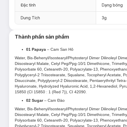
02 Sugar
– Cam Đào
Đặc tính
Dạng bóng
03 Berry
– Hồng Đỏ
04 Melon
– Hồng Dâu
Dung Tích
3g
05 Toffee
– Đỏ Cam Đất
Thành phần sản phẩm
01 Papaya
– Cam San Hô
Water, Bis-Behenyl/Isostearyl/Phytosteryl Dimer Dilinoleyl Dime
Diisostearyl Malate, Cetyl Peg/Ppg-10/1 Dimethicone, Trimethy
Polysorbate 60, Ceteareth-20, Polyacrylate-13, Phenoxyethano
Polyglyceryl-2 Triisostearate, Squalane, Tocopheryl Acetate, P
Disuccinate, Polyglyceryl-2 Diisostearate, Pentaerythrityl Tet
Hyaluronate, Hydrolyzed Hyaluronic Acid, 1,2-Hexanediol, Pyru
15850 (CI 15850 : 1 (Red 7)), CI 42090.
02 Sugar
– Cam Đào
Water, Bis-Behenyl/Isostearyl/Phytosteryl Dimer Dilinoleyl Dime
Diisostearyl Malate, Cetyl Peg/Ppg-10/1 Dimethicone, Trimethy
Polysorbate 60, Ceteareth-20, Polyacrylate-13, Phenoxyethano
Polyglyceryl-2 Triisostearate, Squalane, Tocopheryl Acetate, P