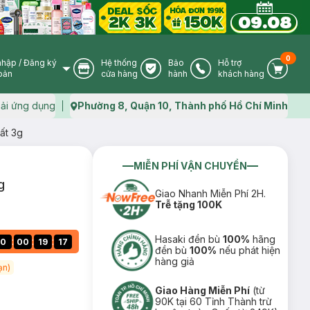
0
nhập
/
Đăng ký
Hệ thống
Bảo
Hỗ trợ
User Icon
Store Icon
Warranty Icon
Phone Icon
Cart I
oản
cửa hàng
hành
khách hàng
ải ứng dụng
Phường 8, Quận 10, Thành phố Hồ Chí Minh
Map icon
ất 3g
MIỄN PHÍ VẬN CHUYỂN
g
Giao Nhanh Miễn Phí 2H.
Trễ tặng 100K
Hasaki đền bù
100%
hãng
:
:
:
0
00
19
16
đền bù
100%
nếu phát hiện
hàng giả
ạn)
Giao Hàng Miễn Phí
(từ
90K tại 60 Tỉnh Thành trừ