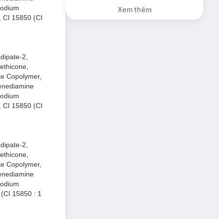
Dầu Không Màu
 Sodium
Xem thêm
7g trị giá 198K
, CI 15850 (CI
(SL có hạn)
adipate-2,
methicone,
te Copolymer,
lenediamine
 Sodium
, CI 15850 (CI
adipate-2,
methicone,
te Copolymer,
lenediamine
 Sodium
 (CI 15850 : 1