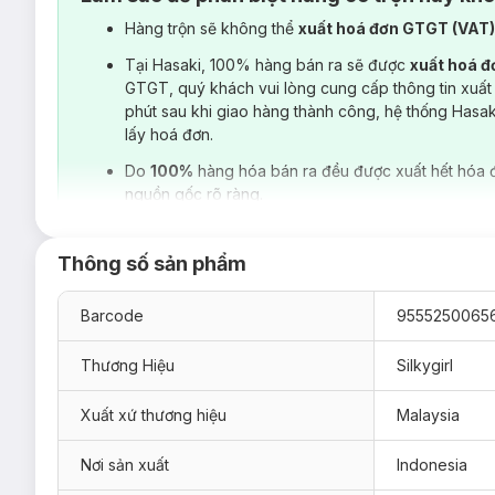
Hàng trộn sẽ không thể
xuất hoá đơn GTGT (VAT
Tại Hasaki, 100% hàng bán ra sẽ được
xuất hoá 
GTGT, quý khách vui lòng cung cấp thông tin xuất
phút sau khi giao hàng thành công, hệ thống Hasa
lấy hoá đơn.
Do
100%
hàng hóa bán ra đều được xuất hết hóa 
nguồn gốc rõ ràng.
Thông số sản phẩm
Barcode
9555250065
Thương Hiệu
Silkygirl
Xuất xứ thương hiệu
Malaysia
Son Tint Bóng Silkygirl Tint Up! Lip Glass 3g
hiện đã có tạ
01 Papaya
– Cam San Hô
Nơi sản xuất
Indonesia