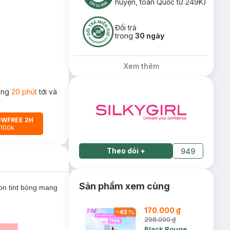
huyện, toàn Quốc từ 249K)
Đổi trả
trong
30 ngày
Xem thêm
rong
20 phút
tới và
OWFREE 2H
 100k
Theo dõi
+
949
Sản phẩm xem cùng
on tint bóng mang
170.000 ₫
-
43
%
298.000 ₫
Black Rouge