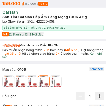
159.000 ₫
250.000 ₫
-
36
%
Carslan
Son Tint Carslan Cấp Ẩm Căng Mọng G106 4.5g
Lip Glow Serum
(SKU:
422220406
)
Số công bố với Bộ Y Tế : 249170/24/CBMP-QLD
5
(
2
Đánh giá)
|
2
Hỏi đáp
Start Icon
Giao Nhanh Miễn Phí 2H
Bạn muốn nhận hàng trước
20h
hôm nay (
Miễn phí
). Đặt hàng trong
1 giờ 35 phút
tới và chọn giao hàng
2H
ở bước thanh toán.
Xem chi
tiết
Xem thêm
Màu sắc
:
G106
Số lượng: