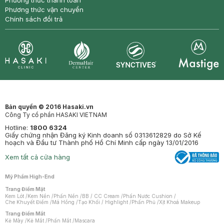
Phương thức thanh toán
Phương thức vận chuyển
Chính sách đổi trả
Synctives
Clinic
Dermahair
Mastige
Bản quyền © 2016 Hasaki.vn
Công Ty cổ phần HASAKI VIETNAM
Hotline:
1800 6324
Giấy chứng nhận Đăng ký Kinh doanh số 0313612829 do Sở Kế
hoạch và Đầu tư Thành phố Hồ Chí Minh cấp ngày 13/01/2016
Xem tất cả cửa hàng
Mỹ Phẩm High-End
Trang Điểm Mặt
Kem Lót
/
Kem Nền
/
Phấn Nền
/
BB / CC Cream
/
Phấn Nước Cushion
/
Che Khuyết Điểm
/
Má Hồng
/
Tạo Khối / Highlight
/
Phấn Phủ
/
Xịt Khoá Makeup
Trang Điểm Mắt
Kẻ Mày
/
Kẻ Mắt
/
Phấn Mắt
/
Mascara