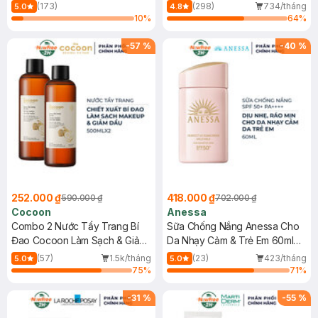
150ml
(173)
(298)
734/tháng
5.0
4.8
10
%
64
%
-
57
%
-
40
%
252.000 ₫
418.000 ₫
590.000 ₫
702.000 ₫
Cocoon
Anessa
Combo 2 Nước Tẩy Trang Bí
Sữa Chống Nắng Anessa Cho
Đao Cocoon Làm Sạch & Giảm
Da Nhạy Cảm & Trẻ Em 60ml
Dầu 500ml
(Mới)
(57)
1.5k/tháng
(23)
423/tháng
5.0
5.0
75
%
71
%
-
31
%
-
55
%