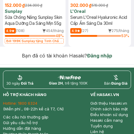
152.000 ₫
302.000 ₫
234.000 ₫
519.000 ₫
Sunplay
L'Oreal
Sữa Chống Nắng Sunplay Skin
Serum L'Oreal Hyaluronic Acid
Aqua Dưỡng Da Sáng Mịn 55g
Cấp Ẩm Sáng Da 30ml
(108)
454/tháng
(27)
275/tháng
4.9
4.9
48
%
53
%
Bill 199K Sunplay tặng Tinh Chất
Chống Nắng 7g trị giá 30K (SL có
hạn)
Bạn đã có tài khoản Hasaki?
Đăng nhập
return
nowfree
price
HỖ TRỢ KHÁCH HÀNG
VỀ HASAKI.VN
Hotline:
1800 6324
Giới thiệu Hasaki.vn
(Miễn phí , 08-22h kể cả T7, CN)
Chính sách bảo mật
Điều khoản sử dụng
Các câu hỏi thường gặp
Hasaki cẩm nang
Gửi yêu cầu hỗ trợ
Tuyển dụng
Hướng dẫn đặt hàng
Liên hệ