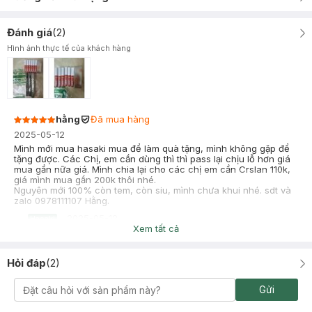
Đánh giá
(
2
)
Hình ảnh thực tế của khách hàng
hằng
Đã mua hàng
2025-05-12
Mình mới mua hasaki mua để làm quà tặng, mình không gặp để
tặng được. Các Chị, em cần dùng thì thì pass lại chịu lỗ hơn giá
mua gần nữa giá. Mình chia lại cho các chị em cần Crslan 110k,
giá mình mua gần 200k thôi nhé.
Nguyên mới 100% còn tem, còn siu, mình chưa khui nhé. sdt và
zalo 0978111107 Hằng.
-
2025-05-12
Hasaki
Xem tất cả
Hasaki xin chào! Hasaki cảm ơn hằng đã dành thời gian đánh
giá. Sự hài lòng của khách hàng là động lực to lớn để Hasaki
ngày càng phát triển hơn nữa về chất lượng dịch vụ. Cảm ơn
Hỏi đáp
(
2
)
bạn đã tin tưởng và mua sắm tại Hasaki!
Gửi