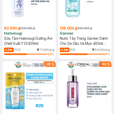
82.000 ₫
128.000 ₫
205.000 ₫
209.000 ₫
Hatomugi
Garnier
Sữa Tắm Hatomugi Dưỡng Ẩm
Nước Tẩy Trang Garnier Dành
Chiết Xuất Ý Dĩ 800ml
Cho Da Dầu Và Mụn 400ml
(Mới)
(123)
714/tháng
(69)
942/tháng
4.9
4.9
53
%
64
%
-
35
%
-
42
%