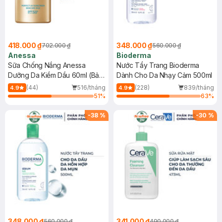
418.000 ₫
348.000 ₫
702.000 ₫
560.000 ₫
Anessa
Bioderma
Sữa Chống Nắng Anessa
Nước Tẩy Trang Bioderma
Dưỡng Da Kiềm Dầu 60ml (Bản
Dành Cho Da Nhạy Cảm 500ml
Mới)
(44)
516/tháng
(228)
839/tháng
4.9
4.9
51
%
63
%
-
38
%
-
30
%
348.000 ₫
341.000 ₫
560.000 ₫
490.000 ₫