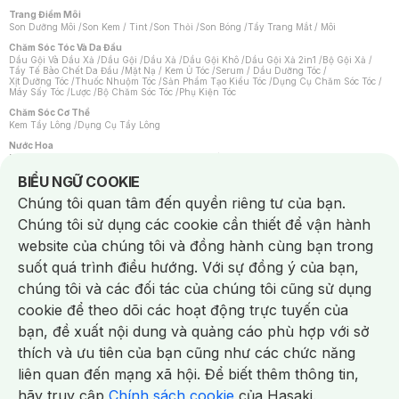
Trang Điểm Môi
Son Dưỡng Môi
/
Son Kem / Tint
/
Son Thỏi
/
Son Bóng
/
Tẩy Trang Mắt / Môi
Chăm Sóc Tóc Và Da Đầu
Dầu Gội Và Dầu Xả
/
Dầu Gội
/
Dầu Xả
/
Dầu Gội Khô
/
Dầu Gội Xả 2in1
/
Bộ Gội Xả
/
Tẩy Tế Bào Chết Da Đầu
/
Mặt Nạ / Kem Ủ Tóc
/
Serum / Dầu Dưỡng Tóc
/
Xịt Dưỡng Tóc
/
Thuốc Nhuộm Tóc
/
Sản Phẩm Tạo Kiểu Tóc
/
Dụng Cụ Chăm Sóc Tóc
/
Máy Sấy Tóc
/
Lược
/
Bộ Chăm Sóc Tóc
/
Phụ Kiện Tóc
Chăm Sóc Cơ Thể
Kem Tẩy Lông
/
Dụng Cụ Tẩy Lông
Nước Hoa
Nước Hoa Nữ
/
Nước Hoa Nam
/
Nước Hoa Cao Cấp
/
Xịt Thơm Toàn Thân
/
Nước Hoa Vùng Kín
Notice about cookies usage
BIỂU NGỮ COOKIE
Chăm Sóc Cá Nhân
Chúng tôi quan tâm đến quyền riêng tư của bạn.
Chống Muỗi
/
Khẩu Trang
/
Máy Massage
/
Mặt Nạ Xông Hơi
/
Nước Rửa Tay
/
Sản Phẩm Chăm Sóc Khác
/
Bàn Chải Đánh Răng
/
Bàn Chải Điện
/
Chúng tôi sử dụng các cookie cần thiết để vận hành
Hỗ Trợ Trắng Răng
/
Kem Đánh Răng
/
Máy Tăm Nước
/
Nước Súc Miệng
/
Tăm / Chỉ Nha Khoa
/
Xịt Thơm Miệng
/
Dung Dịch Vệ Sinh
/
Dưỡng Vùng Kín
/
website của chúng tôi và đồng hành cùng bạn trong
Khăn Ướt Vệ Sinh Vùng Kín
/
Băng Vệ Sinh
/
Tampon
/
Bọt Cạo Râu
/
Dao Cạo Râu
/
Máy Cạo Râu
suốt quá trình điều hướng. Với sự đồng ý của bạn,
Vấn Đề Về Da
chúng tôi và các đối tác của chúng tôi cũng sử dụng
Da Dầu / Lỗ Chân Lông To
/
Da Khô / Mất Nước
/
Da Lão Hóa
/
Da Mụn
/
Da Nhạy Cảm / Kích Ứng
/
Da Xỉn Màu
/
Thâm / Nám / Tàn Nhang
/
cookie để theo dõi các hoạt động trực tuyến của
Quầng Thâm & Bọng Mắt
/
Sẹo
/
Viêm Da Cơ Địa
bạn, đề xuất nội dung và quảng cáo phù hợp với sở
Dụng Cụ / Phụ Kiện Chăm Sóc Da
Chat i
Bông Tẩy Trang
/
Khăn Lau Mặt Khô
/
Dụng Cụ / Máy Rửa Mặt
/
Máy Chăm Sóc Da
/
thích và ưu tiên của bạn cũng như các chức năng
Dụng Cụ Chăm Sóc Khác
liên quan đến mạng xã hội. Để biết thêm thông tin,
hãy truy cập
Chính sách cookie
của Hasaki.
NowFree 2H
Giao Nhanh Miễn Phí 2H
Xem chi tiết