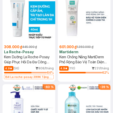
308.000 ₫
601.000 ₫
445.000 ₫
1.350.000 ₫
La Roche-Posay
Martiderm
Kem Dưỡng La Roche-Posay
Kem Chống Nắng MartiDerm
Giúp Phục Hồi Da Đa Công
Phổ Rộng Bảo Vệ Toàn Diện
Dụng 40ml
40ml
(56)
808/tháng
(110)
231/tháng
4.9
4.9
64
%
62
%
Bill La roche-posay 399K Tặng
Gel rửa mặt da dầu nhạy cảm 50ml
(SL có hạn)
-
60
%
-
39
%