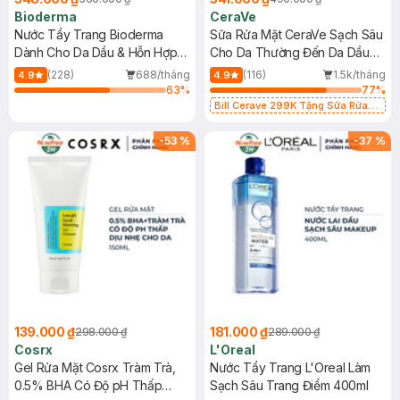
Bioderma
CeraVe
Nước Tẩy Trang Bioderma
Sữa Rửa Mặt CeraVe Sạch Sâu
Dành Cho Da Dầu & Hỗn Hợp
Cho Da Thường Đến Da Dầu
500ml
473ml
(228)
688/tháng
(116)
1.5k/tháng
4.9
4.9
63
%
77
%
Bill Cerave 299K Tặng Sữa Rửa
Mặt Cerave 30ml (SL có hạn)
-
53
%
-
37
%
139.000 ₫
181.000 ₫
298.000 ₫
289.000 ₫
Cosrx
L'Oreal
Gel Rửa Mặt Cosrx Tràm Trà,
Nước Tẩy Trang L'Oreal Làm
0.5% BHA Có Độ pH Thấp
Sạch Sâu Trang Điểm 400ml