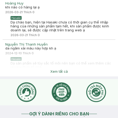
Hoàng Huy
C dương
Đã mua hàng
khi nào có hàng lại ạ
2025-02-17
2026-03-21
Thích
0
Có màu đỏ cam kg ạ
Hasaki
Dạ chào bạn, hiện tại Hasaki chưa có thời gian cụ thể nhập
hàng của những sản phẩm tạm hết, khi sản phẩm được kinh
doanh lại, sẽ được cập nhật trên trang web ạ
2026-03-21
Thích
0
Nguyễn Thị Thanh Huyền
da ngâm xài màu này hợp kh ạ
2024-12-10
Thích
0
Hasaki
Dạ sản phẩm sẽ tùy sắc tố môi nên bạn có thể xem thêm các
review thực tế nhé
Xem tất cả
2024-12-11
Thích
0
GỢI Ý DÀNH RIÊNG CHO BẠN