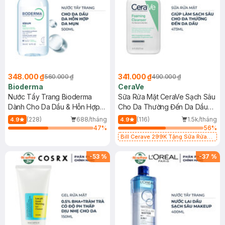
348.000 ₫
341.000 ₫
560.000 ₫
490.000 ₫
Bioderma
CeraVe
Nước Tẩy Trang Bioderma
Sữa Rửa Mặt CeraVe Sạch Sâu
Dành Cho Da Dầu & Hỗn Hợp
Cho Da Thường Đến Da Dầu
500ml
473ml
(228)
688/tháng
(116)
1.5k/tháng
4.9
4.9
47
%
56
%
Bill Cerave 299K Tặng Sữa Rửa
Mặt Cerave 30ml (SL có hạn)
-
53
%
-
37
%