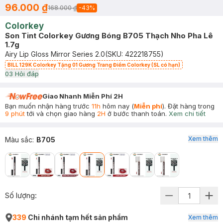
96.000 ₫
168.000 ₫
-
43
%
Colorkey
Son Tint Colorkey Gương Bóng B705 Thạch Nho Pha Lê
1.7g
Airy Lip Gloss Mirror Series 2.0
(SKU:
422218755
)
BILL 129K Colorkey Tặng 01 Gương Trang Điểm Colorkey (SL có hạn)
0
3
Hỏi đáp
Giao Nhanh Miễn Phí 2H
Bạn muốn nhận hàng trước
11h
hôm nay (
Miễn phí
). Đặt hàng trong
9 phút
tới và chọn giao hàng
2H
ở bước thanh toán.
Xem chi tiết
Xem thêm
Màu sắc
:
B705
Số lượng:
339
Chi nhánh tạm hết sản phẩm
Xem thêm