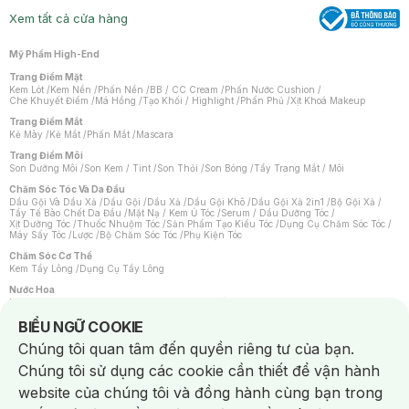
Xem tất cả cửa hàng
Mỹ Phẩm High-End
Trang Điểm Mặt
Kem Lót
/
Kem Nền
/
Phấn Nền
/
BB / CC Cream
/
Phấn Nước Cushion
/
Che Khuyết Điểm
/
Má Hồng
/
Tạo Khối / Highlight
/
Phấn Phủ
/
Xịt Khoá Makeup
Trang Điểm Mắt
Kẻ Mày
/
Kẻ Mắt
/
Phấn Mắt
/
Mascara
Trang Điểm Môi
Son Dưỡng Môi
/
Son Kem / Tint
/
Son Thỏi
/
Son Bóng
/
Tẩy Trang Mắt / Môi
Chăm Sóc Tóc Và Da Đầu
Dầu Gội Và Dầu Xả
/
Dầu Gội
/
Dầu Xả
/
Dầu Gội Khô
/
Dầu Gội Xả 2in1
/
Bộ Gội Xả
/
Tẩy Tế Bào Chết Da Đầu
/
Mặt Nạ / Kem Ủ Tóc
/
Serum / Dầu Dưỡng Tóc
/
Xịt Dưỡng Tóc
/
Thuốc Nhuộm Tóc
/
Sản Phẩm Tạo Kiểu Tóc
/
Dụng Cụ Chăm Sóc Tóc
/
Máy Sấy Tóc
/
Lược
/
Bộ Chăm Sóc Tóc
/
Phụ Kiện Tóc
Chăm Sóc Cơ Thể
Kem Tẩy Lông
/
Dụng Cụ Tẩy Lông
Nước Hoa
Nước Hoa Nữ
/
Nước Hoa Nam
/
Nước Hoa Cao Cấp
/
Xịt Thơm Toàn Thân
/
Nước Hoa Vùng Kín
Notice about cookies usage
BIỂU NGỮ COOKIE
Chăm Sóc Cá Nhân
Chúng tôi quan tâm đến quyền riêng tư của bạn.
Chống Muỗi
/
Khẩu Trang
/
Máy Massage
/
Mặt Nạ Xông Hơi
/
Nước Rửa Tay
/
Sản Phẩm Chăm Sóc Khác
/
Bàn Chải Đánh Răng
/
Bàn Chải Điện
/
Chúng tôi sử dụng các cookie cần thiết để vận hành
Hỗ Trợ Trắng Răng
/
Kem Đánh Răng
/
Máy Tăm Nước
/
Nước Súc Miệng
/
Tăm / Chỉ Nha Khoa
/
Xịt Thơm Miệng
/
Dung Dịch Vệ Sinh
/
Dưỡng Vùng Kín
/
website của chúng tôi và đồng hành cùng bạn trong
Khăn Ướt Vệ Sinh Vùng Kín
/
Băng Vệ Sinh
/
Tampon
/
Bọt Cạo Râu
/
Dao Cạo Râu
/
Máy Cạo Râu