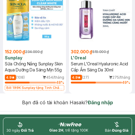
152.000 ₫
302.000 ₫
234.000 ₫
519.000 ₫
Sunplay
L'Oreal
Sữa Chống Nắng Sunplay Skin
Serum L'Oreal Hyaluronic Acid
Aqua Dưỡng Da Sáng Mịn 55g
Cấp Ẩm Sáng Da 30ml
(108)
454/tháng
(27)
275/tháng
4.9
4.9
48
%
49
%
Bill 199K Sunplay tặng Tinh Chất
Chống Nắng 7g trị giá 30K (SL có
hạn)
Bạn đã có tài khoản Hasaki?
Đăng nhập