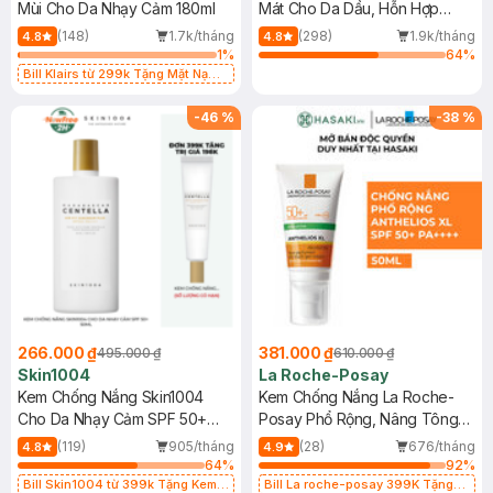
Mùi Cho Da Nhạy Cảm 180ml
Mát Cho Da Dầu, Hỗn Hợp
400ml
(148)
1.7k/tháng
(298)
1.9k/tháng
4.8
4.8
1
%
64
%
Bill Klairs từ 299k Tặng Mặt Nạ
Làm Dịu Da & Kiểm Soát Dầu Nhờn
25ml (SL Có Hạn)
-
46
%
-
38
%
266.000 ₫
381.000 ₫
495.000 ₫
610.000 ₫
Skin1004
La Roche-Posay
Kem Chống Nắng Skin1004
Kem Chống Nắng La Roche-
Cho Da Nhạy Cảm SPF 50+
Posay Phổ Rộng, Nâng Tông
50ml
Kiềm Dầu 50ml
(119)
905/tháng
(28)
676/tháng
4.8
4.9
64
%
92
%
Bill Skin1004 từ 399k Tặng Kem
Bill La roche-posay 399K Tặng