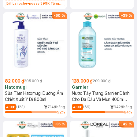
Bill La roche-posay 399K Tặng
Gel rửa mặt da dầu nhạy cảm 50ml
(SL có hạn)
-
60
%
-
39
%
82.000 ₫
128.000 ₫
205.000 ₫
209.000 ₫
Hatomugi
Garnier
Sữa Tắm Hatomugi Dưỡng Ẩm
Nước Tẩy Trang Garnier Dành
Chiết Xuất Ý Dĩ 800ml
Cho Da Dầu Và Mụn 400ml
(Mới)
(123)
714/tháng
(69)
942/tháng
4.9
4.9
52
%
64
%
-
35
%
-
42
%