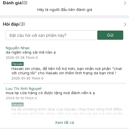
Đánh giá
(
0
)
Hãy là người đầu tiên đánh giá
Hỏi đáp
(
3
)
Gửi
Nguyễn Nhạc
da ngăm vàng sài mã nào ạ
2025-01-28
Thích
0
Hasaki
Hasaki xin chào, để tiện hỗ trợ hơn, bạn nhấn nút phần "chat
với chúng tôi" cho Hasaki xin thêm tình trạng da bạn nhé !
2025-01-30
Thích
0
Luu Thi Anh Nguyet
mua tại cửa hàng có được tặng mút đánh nền k ạ
2024-12-10
Thích
0
Hasaki
Dạ do chương trình deal của Hasaki chạy theo từng thời điểm
và khung giờ khác nhau. Nên tuỳ vào khung giờ mà sản phẩm
sẽ có sự chênh lệch và khác về giá đó ạ. Những sản phẩm
deal đều có giới hạn về số lượng nên khi hết số lượng sản
Xem tất cả
phẩm sẽ set về giá ban đầu, hoặc bên mình mở 1 deal ưu đãi