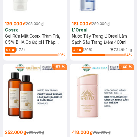
139.000 ₫
181.000 ₫
298.000 ₫
289.000 ₫
Cosrx
L'Oreal
Gel Rửa Mặt Cosrx Tràm Trà,
Nước Tẩy Trang L'Oreal Làm
0.5% BHA Có Độ pH Thấp
Sạch Sâu Trang Điểm 400ml
150ml
(173)
(298)
734/tháng
5.0
4.8
10
%
64
%
-
57
%
-
40
%
252.000 ₫
418.000 ₫
590.000 ₫
702.000 ₫