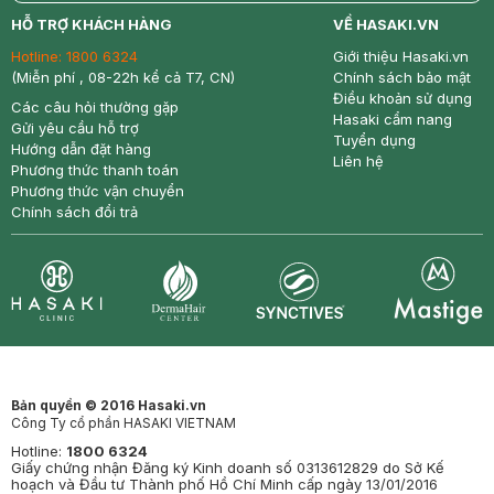
return
nowfree
price
HỖ TRỢ KHÁCH HÀNG
VỀ HASAKI.VN
Hotline:
1800 6324
Giới thiệu Hasaki.vn
(Miễn phí , 08-22h kể cả T7, CN)
Chính sách bảo mật
Điều khoản sử dụng
Các câu hỏi thường gặp
Hasaki cẩm nang
Gửi yêu cầu hỗ trợ
Tuyển dụng
Hướng dẫn đặt hàng
Liên hệ
Phương thức thanh toán
Phương thức vận chuyển
Chính sách đổi trả
Synctives
Clinic
Dermahair
Mastige
Bản quyền © 2016 Hasaki.vn
Công Ty cổ phần HASAKI VIETNAM
Hotline:
1800 6324
Giấy chứng nhận Đăng ký Kinh doanh số 0313612829 do Sở Kế
hoạch và Đầu tư Thành phố Hồ Chí Minh cấp ngày 13/01/2016