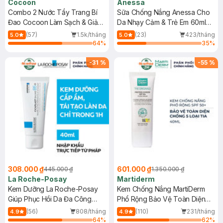
Cocoon
Anessa
Combo 2 Nước Tẩy Trang Bí
Sữa Chống Nắng Anessa Cho
Đao Cocoon Làm Sạch & Giảm
Da Nhạy Cảm & Trẻ Em 60ml
Dầu 500ml
(Mới)
(57)
1.5k/tháng
(23)
423/tháng
5.0
5.0
64
%
35
%
-
31
%
-
55
%
308.000 ₫
601.000 ₫
445.000 ₫
1.350.000 ₫
La Roche-Posay
Martiderm
Kem Dưỡng La Roche-Posay
Kem Chống Nắng MartiDerm
Giúp Phục Hồi Da Đa Công
Phổ Rộng Bảo Vệ Toàn Diện
Dụng 40ml
40ml
(56)
808/tháng
(110)
231/tháng
4.9
4.9
64
%
62
%