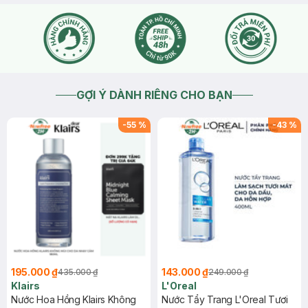
khác ạ
2024-12-10
Thích
0
GỢI Ý DÀNH RIÊNG CHO BẠN
-
55
%
-
43
%
195.000 ₫
143.000 ₫
435.000 ₫
249.000 ₫
Klairs
L'Oreal
Nước Hoa Hồng Klairs Không
Nước Tẩy Trang L'Oreal Tươi