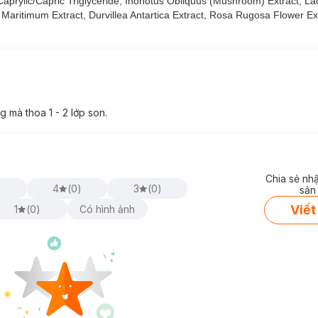
Caprylic/Capric Triglyceride, Inonotus Obliquus (Mushroom) Extract, Lac
aritimum Extract, Durvillea Antartica Extract, Rosa Rugosa Flower Ex
g mà thoa 1 - 2 lớp son.
Chia sẻ nh
)
4
(
0
)
3
(
0
)
sản
Viết
1
(
0
)
Có hình ảnh
.5g
chính hãng đã có tại
Hasaki
với các tông màu: