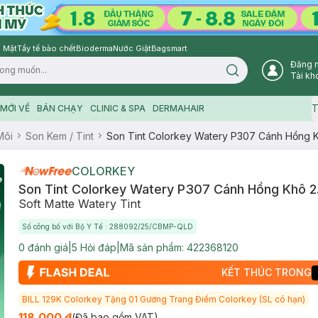
 Mặt
Tẩy tế bào chết
Bioderma
Nước Giặt
Bagsmart
Đăng 
Search icon
Tài kh
T
MỚI VỀ
BÁN CHẠY
CLINIC & SPA
DERMAHAIR
Môi
Son Kem / Tint
Son Tint Colorkey Watery P307 Cánh Hồng 
COLORKEY
Son Tint Colorkey Watery P307 Cánh Hồng Khô 2
Soft Matte Watery Tint
Số công bố với Bộ Y Tế : 288092/25/CBMP-QLD
0
đánh giá
|
5
Hỏi đáp
|
Mã sản phẩm:
422368120
KẾT THÚC TRONG
BILL 129K Colorkey Tặng 01 Gương Trang Điểm Colorkey (SL có hạn)
118.000 ₫
(Đã bao gồm VAT)