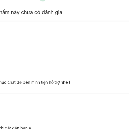
hẩm này chưa có đánh giá
ục chat để bên mình tiện hỗ trợ nhé !
hi tiết đến bạn ạ