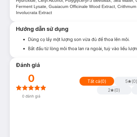
Hydroxide, Cetyl Alcohol, Polyglyceryl-3 Beeswax, Sea Water, 
Ferment Lysate, Guaiacum Officinale Wood Extract, Crithmum M
Involucrata Extract
Hướng dẫn sử dụng
Dùng cọ lấy một lượng son vừa đủ để thoa lên môi.
Bắt đầu từ lòng môi thoa lan ra ngoài, tuỳ vào liều lượn
Đánh giá
0
Tất cả
(
0
)
5
(
0
2
(
0
)
0
đánh giá
Hiện sản phẩm
Son Tint Colorkey Soft Matte Watery Tint 2
R300 Đỏ Hồng Đất