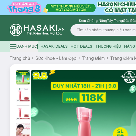
Kem Chống Nắng
Tẩy Trang
Sữa Rửa
Logo
DANH MỤC
HASAKI DEALS
HOT DEALS
THƯƠNG HIỆU
HÀNG 
Hamburger icon
Trang chủ
Sức Khỏe - Làm Đẹp
Trang Điểm
Trang Điểm 