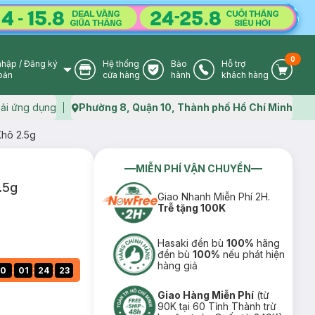
0
nhập
/
Đăng ký
Hệ thống
Bảo
Hỗ trợ
User Icon
Store Icon
Warranty Icon
Phone Icon
Cart I
oản
cửa hàng
hành
khách hàng
ải ứng dụng
Phường 8, Quận 10, Thành phố Hồ Chí Minh
Map icon
Khô 2.5g
MIỄN PHÍ VẬN CHUYỂN
.5g
Giao Nhanh Miễn Phí 2H.
Trễ tặng 100K
Hasaki đền bù
100%
hãng
đền bù
100%
nếu phát hiện
hàng giả
:
:
:
0
01
24
22
Giao Hàng Miễn Phí
(từ
90K tại 60 Tỉnh Thành trừ