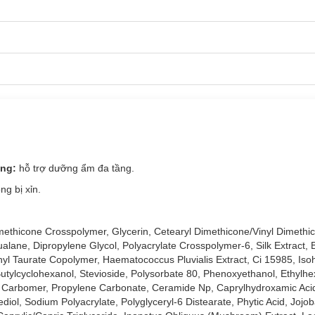
ồng:
hỗ trợ dưỡng ẩm đa tầng.
g bị xỉn.
methicone Crosspolymer, Glycerin, Cetearyl Dimethicone/Vinyl Dimethi
alane, Dipropylene Glycol, Polyacrylate Crosspolymer-6, Silk Extract, 
yl Taurate Copolymer, Haematococcus Pluvialis Extract, Ci 15985, Is
tylcyclohexanol, Stevioside, Polysorbate 80, Phenoxyethanol, Ethylhex
e, Carbomer, Propylene Carbonate, Ceramide Np, Caprylhydroxamic Acid
iol, Sodium Polyacrylate, Polyglyceryl-6 Distearate, Phytic Acid, Jojo