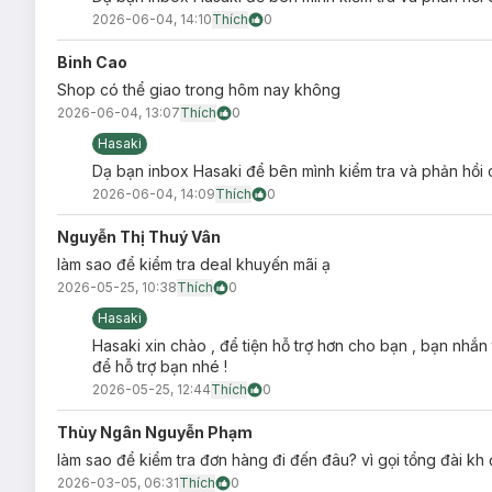
2026-06-04, 14:10
Thích
0
Binh Cao
Shop có thể giao trong hôm nay không
2026-06-04, 13:07
Thích
0
Hasaki
Dạ bạn inbox Hasaki để bên mình kiểm tra và phản hồi c
2026-06-04, 14:09
Thích
0
Nguyễn Thị Thuý Vân
làm sao để kiểm tra deal khuyến mãi ạ
2026-05-25, 10:38
Thích
0
Hasaki
Hasaki xin chào , để tiện hỗ trợ hơn cho bạn , bạn nhắn
để hỗ trợ bạn nhé !
2026-05-25, 12:44
Thích
0
Thùy Ngân Nguyễn Phạm
làm sao để kiểm tra đơn hàng đi đến đâu? vì gọi tổng đài kh
2026-03-05, 06:31
Thích
0