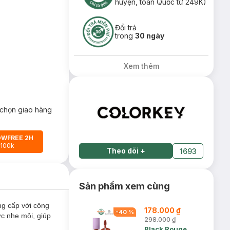
huyện, toàn Quốc từ 249K)
Đổi trả
trong
30 ngày
Xem thêm
chọn giao hàng
OWFREE 2H
 100k
Theo dõi
+
1693
Sản phẩm xem cùng
g cấp với công
178.000 ₫
-
40
%
ớc nhẹ môi, giúp
298.000 ₫
Black Rouge