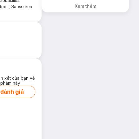
tobacillus
Gương Trang
Xem thêm
tract, Saussurea
Điểm Colorkey
(SL có hạn)
ận xét của bạn về
 phẩm này
 đánh giá