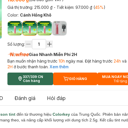
Giá thị trường:
215.000 ₫
- Tiết kiệm:
97.000 ₫
(
45
%
)
Color
:
Cánh Hồng Khô
Số lượng:
Giao Nhanh Miễn Phí 2H
Bạn muốn nhận hàng trước
10h
ngày mai. Đặt hàng trước
24h
và 
2H
ở bước thanh toán.
Xem thêm
337/339 CN
MUA NGAY N
GIỎ HÀNG
CART PLUS ICON
Còn hàng
Trễ tặng
D
Đánh giá
Hỏi đáp
m
s
on tint
đến từ thương hiệu
Colorkey
của Trung Quốc. Phiên bản nân
mang theo, và nâng cấp khối lượng với dung tích 2.5g. Kết cấu tint nư