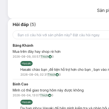
O308 Đỏ Cam Đất
O344 Cam Sữa
Sản p
P307 Cánh Hồng Khô
Hỏi đáp
(5)
Băng Khánh
Mua trên đây hay shop rẻ hơn
2026-08-09, 00:57
Thích
0
Hasaki
Hasaki chào bạn ,để tiện hỗ trợ hơn cho bạn , bạn vào m
2026-08-09, 02:31
Thích
0
Binh Cao
Mình có thể giao trong hôm này được không
2026-06-04, 13:07
Thích
0
Hasaki
Dạ bạn inbox Hasaki để bên mình kiểm tra và phản hồi c