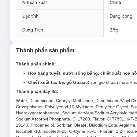
Nơi sản xuất
China
Đặc tính
Dạng bóng
Dung Tích
2.5g
Thành phần sản phẩm
Thành phần chính:
Hoa băng tuyết, nước sông băng, chiết xuất hoa h
Chiết xuất tảo bẹ, gỗ Guaiac:
son giữ chuẩn màu, khôn
Thành phần đầy đủ:
Water, Dimethicone, Caprylyl Methicone, Dimethicone/Vinyl Di
Crosspolymer, Polyglyceryl-10 Myristate, Pentylene Glycol, Squ
Hydroxyacetophenone, Sodium Acrylate/Sodium Acryloyldimeth
Sodium Ascorbyl Phosphate, Ci 17200, Flavor, Ci 77891, 4-T-Bu
19140, Propanediol, Sorbitan Oleate, Disodium Edta, Arginin
Isoceteth-10, Isoceteth-25, O-Cymen-5-Ol, Fibroin, 1,2-Hexaned