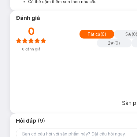
Có thể dặm thêm son theo nhu cầu.
Đánh giá
0
Tất cả
(
0
)
5
(
0
2
(
0
)
0
đánh giá
Sản p
Hỏi đáp
(9)