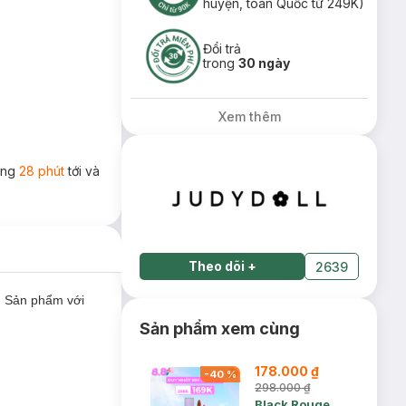
huyện, toàn Quốc từ 249K)
Đổi trả
trong
30 ngày
Xem thêm
rong
28 phút
tới và
Theo dõi
+
2639
. Sản phẩm với
Sản phẩm xem cùng
178.000 ₫
-
40
%
298.000 ₫
Black Rouge