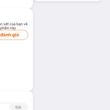
ận xét của bạn về
 phẩm này
 đánh giá
Gửi