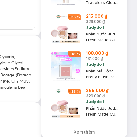
Traceless Cloud-Touch Concealer - 00 Fair
215.000 ₫
-
35
%
329.000 ₫
Judydoll
Phấn Nước Judydoll Mịn Lì, Che Phủ Cao - 01 Light 12.5g
Fresh Matte Cushion
108.000 ₫
-
18
%
lycerin,
131.000 ₫
ylene Glycol,
n.
Judydoll
Acrylate/Sodium
Phấn Má Hồng Judydoll Mềm Mịn Tự Nhiên - 49 Hồng Dâu 2g
, Borage (Borago
Pretty Blush Powder
inate, Ci 77499,
micularis Leaf
265.000 ₫
-
19
%
329.000 ₫
Judydoll
Phấn Nước Judydoll Mịn Lì, Che Phủ Cao - 02 Vanilla 12.5g
Fresh Matte Cushion
Xem thêm