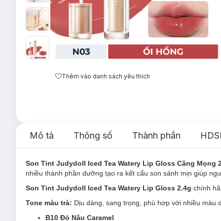
Thêm vào danh sách yêu thích
Mô tả
Thông số
Thành phần
HDS
Son Tint Judydoll Iced Tea Watery Lip Gloss Căng Mọng 
nhiều thành phần dưỡng tạo ra kết cấu son sánh mịn giúp ngư
Son Tint Judydoll Iced Tea Watery Lip Gloss 2.4g
chính hã
Tone màu trà:
Dịu dàng, sang trọng, phù hợp với nhiều màu d
B10 Đỏ Nâu Caramel