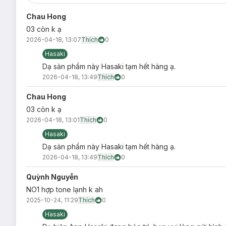
Chau Hong
03 còn k ạ
2026-04-18, 13:07
Thích
0
Hasaki
Dạ sản phẩm này Hasaki tạm hết hàng ạ.
2026-04-18, 13:49
Thích
0
Chau Hong
03 còn k ạ
2026-04-18, 13:01
Thích
0
Hasaki
Dạ sản phẩm này Hasaki tạm hết hàng ạ.
2026-04-18, 13:49
Thích
0
Quỳnh Nguyễn
NO1 hợp tone lạnh k ah
Hướng dẫn bảo quản Son Tint Judydoll Iced T
2025-10-24, 11:29
Thích
0
Nơi khô ráo thoáng mát.
Hasaki