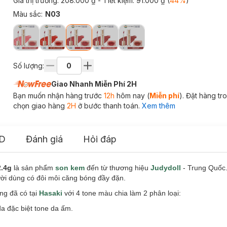
Giá thị trường:
208.000 ₫
- Tiết kiệm:
91.000 ₫
(
44
%
)
Màu sắc
:
N03
Số lượng:
Giao Nhanh Miễn Phí 2H
Bạn muốn nhận hàng trước
12h
hôm nay (
Miễn phí
). Đặt hàng t
chọn giao hàng
2H
ở bước thanh toán.
Xem thêm
D
Đánh giá
Hỏi đáp
2.4g
là sản phẩm
son kem
đến từ thương hiệu
Judydoll
- Trung Quốc
ời dùng có đôi môi căng bóng đầy đặn.
ng đã có tại
Hasaki
với 4 tone màu chia làm 2 phân loại:
a đặc biệt tone da ấm.