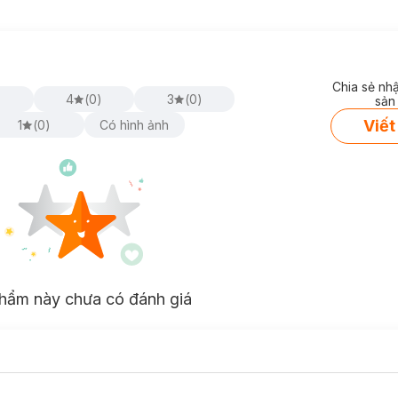
Chia sẻ nh
)
4
(
0
)
3
(
0
)
sản
Viết
1
(
0
)
Có hình ảnh
hẩm này chưa có đánh giá