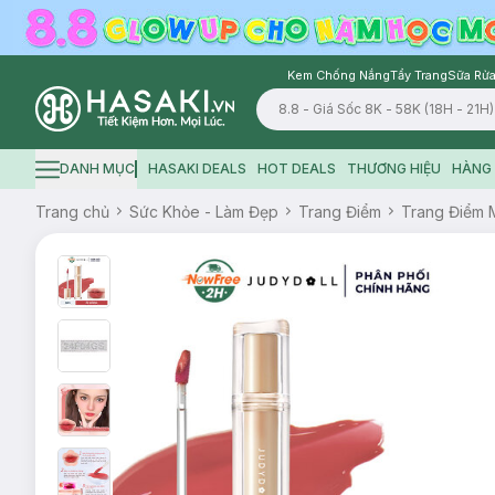
Kem Chống Nắng
Tẩy Trang
Sữa Rửa
Logo
DANH MỤC
HASAKI DEALS
HOT DEALS
THƯƠNG HIỆU
HÀNG 
Hamburger icon
Trang chủ
Sức Khỏe - Làm Đẹp
Trang Điểm
Trang Điểm 