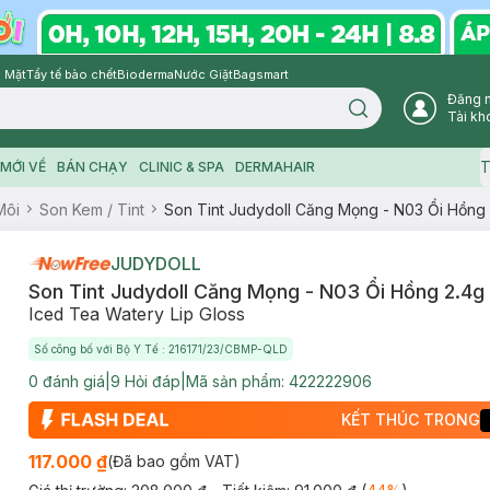
 Mặt
Tẩy tế bào chết
Bioderma
Nước Giặt
Bagsmart
Đăng 
Search icon
Tài kh
T
MỚI VỀ
BÁN CHẠY
CLINIC & SPA
DERMAHAIR
Môi
Son Kem / Tint
Son Tint Judydoll Căng Mọng - N03 Ổi Hồng
JUDYDOLL
Son Tint Judydoll Căng Mọng - N03 Ổi Hồng 2.4g
Iced Tea Watery Lip Gloss
Số công bố với Bộ Y Tế : 216171/23/CBMP-QLD
0
đánh giá
|
9
Hỏi đáp
|
Mã sản phẩm:
422222906
KẾT THÚC TRONG
117.000 ₫
(Đã bao gồm VAT)