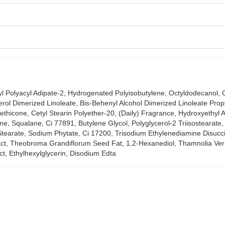
 Watery Lip Gloss:
yl Polyacyl Adipate-2, Hydrogenated Polyisobutylene, Octyldodecanol, G
erol Dimerized Linoleate, Bis-Behenyl Alcohol Dimerized Linoleate Prop
sẽ để lại lớp tint siêu lì, giúp đôi môi trông căng mọng & tự nhiên hơ
ethicone, Cetyl Stearin Polyether-20, (Daily) Fragrance, Hydroxyethyl 
ươi sáng, trong trẻo và ngọt ngào.
, Squalane, Ci 77891, Butylene Glycol, Polyglycerol-2 Triisostearate
o Stearate, Sodium Phytate, Ci 17200, Trisodium Ethylenediamine Disucc
i, màu sắc và độ lên màu được giữ nguyên, không trôi dính.
ract, Theobroma Grandiflorum Seed Fat, 1,2-Hexanediol, Thamnolia Ver
rên môi.
ct, Ethylhexylglycerin, Disodium Edta
m.
 dàng hơn với độ chính xác cao.
với người dùng.