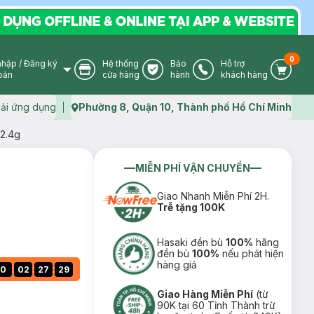
0
nhập
/
Đăng ký
Hệ thống
Bảo
Hỗ trợ
User Icon
Store Icon
Warranty Icon
Phone Icon
Cart I
oản
cửa hàng
hành
khách hàng
ải ứng dụng
Phường 8, Quận 10, Thành phố Hồ Chí Minh
Map icon
 2.4g
MIỄN PHÍ VẬN CHUYỂN
Giao Nhanh Miễn Phí 2H.
Trễ tặng 100K
Hasaki đền bù
100%
hãng
đền bù
100%
nếu phát hiện
hàng giả
:
:
:
0
02
27
29
Giao Hàng Miễn Phí
(từ
90K tại 60 Tỉnh Thành trừ