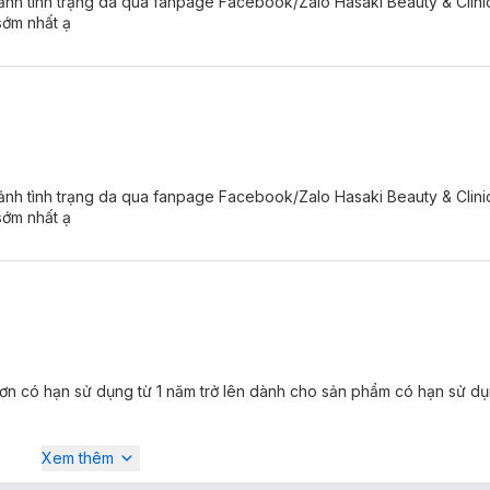
 ảnh tình trạng da qua fanpage Facebook/Zalo Hasaki Beauty & Clini
ớt.
sớm nhất ạ
g
 ảnh tình trạng da qua fanpage Facebook/Zalo Hasaki Beauty & Clini
sớm nhất ạ
ơn có hạn sử dụng từ 1 năm trở lên dành cho sản phẩm có hạn sử dụ
Xem thêm