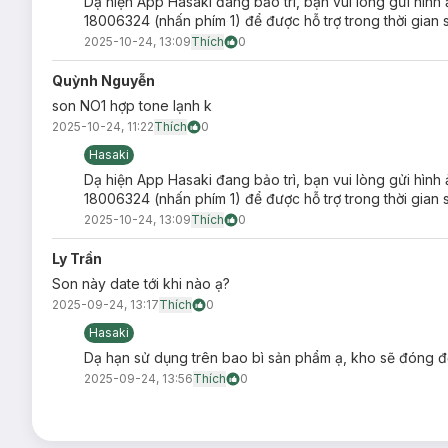
Dạ hiện App Hasaki đang bảo trì, bạn vui lòng gửi hình
Tránh ánh nắng trực tiếp, nơi có nhiệt độ cao hoặc ẩm ư
18006324 (nhấn phím 1) để được hỗ trợ trong thời gian 
Đậy nắp kín sau khi sử dụng.
2025-10-24, 13:09
Thích
0
Lưu ý:
Quỳnh Nguyễn
Ngày sản xuất:
Xem chi tiết trên bao bì.
son NO1 hợp tone lạnh k
Hạn sử dụng:
03 năm kể từ ngày sản xuất.
2025-10-24, 11:22
Thích
0
Lưu ý: Tác dụng có thể khác nhau tuỳ cơ địa của người dùn
Hasaki
Dạ hiện App Hasaki đang bảo trì, bạn vui lòng gửi hình
18006324 (nhấn phím 1) để được hỗ trợ trong thời gian 
2025-10-24, 13:09
Thích
0
Ly Trần
Son này date tới khi nào ạ?
2025-09-24, 13:17
Thích
0
Hasaki
Dạ hạn sử dụng trên bao bì sản phẩm ạ, kho sẽ đóng đ
2025-09-24, 13:56
Thích
0