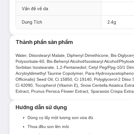
Vấn đề về da
Dung Tích
2.4g
Thành phần sản phẩm
Ưu thế nổi bật của Son Tint Judydoll Iced Tea
Water, Diisostearyl Malate, Diphenyl Dimethicone, Bis-Diglycer
Polysorbate-60, Bis-Behenyl Alcohol/Isostearyl Alcohol/Phytost
Chất son bóng mỏng nhẹ, mềm môi. Sau khi trôi lớp bóng 
Sorbitan Isostearate, 1,2-Pentanediol, Cetyl Peg/Ppg-10/1 Dim
Ngay lập tức hô biến đôi môi thành môi thạch thủy tinh t
Acryloyldimethyl Taurine Copolymer, Para-Hydroxyacetophenone
Officinalis) Seed Oil, Ci 15850, Ci 19140, Polyglycerol-2 Diis
Lớp son set vào môi nhanh chóng, như được xăm lên mô
Ci 42090, Tocopherol (Vitamin E), Snow Centella Asiatica Ext
Không nặng môi, không tạo cảm giác kết dính khó chịu t
Extract, Prunus Persica Flower Extract, Sparassis Crispa Extra
Độ bóng cao, son dạng nước lên màu chuẩn đẹp và đậ
Hướng dẫn sử dụng
Đầu cọ tam giác cải tiến độc đáo, giúp việc thoa son dễ
Giúp dưỡng ẩm mịn môi, không chất bảo quản an toàn 
Dùng cọ lấy một lượng son vừa đủ.
Thoa đều son lên môi.