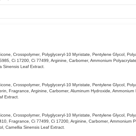
icone, Crosspolymer, Polyglyceryl-10 Myristate, Pentylene Glycol, Poly
 15985, Ci 17200, Ci 77499, Arginine, Carbomer, Ammonium Polyacrylat
a Sinensis Leaf Extract.
 Lip Matt:
icone, Crosspolymer, Polyglyceryl-10 Myristate, Pentylene Glycol, Poly
 liền mà không lo lem trôi khi ăn uống.
cerin, Fragrance, Arginine, Carbomer, Aluminum Hydroxide, Ammonium P
f Extract.
iúp nuôi dưỡng đôi môi luôn căng mọng, mịn màng, hạn chế khô nứt.
 nhòe không bong tróc đảm bảo mang lại cảm giác thoải mái, không gâ
icone, Crosspolymer, Polyglyceryl-10 Myristate, Pentylene Glycol, Poly
5410, Fragrance, Ci 77499, Ci 17200, Arginine, Carbomer, Ammonium Po
ợp chất son nhung tạo hiệu ứng tan viền tự nhiên, giúp màu lên chuẩn 
, Camellia Sinensis Leaf Extract.
 “Bóng chuyển dần sang kem lì” sau 3 tiếng, mang đến bờ môi quyến r