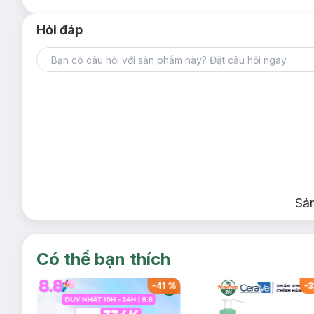
Hướng dẫn bảo quản Son Tint Lì Into You Wate
Hỏi đáp
Nơi khô ráo, thoáng mát, tránh ánh nắng trực tiếp.
Đậy nắp kín sau khi sử dụng.
Lưu ý để sản phẩm tránh xa tầm tay trẻ em.
Lưu ý: Tác dụng có thể khác nhau tuỳ cơ địa của người dùn
Sả
Có thể bạn thích
-
41
%
-
41
%
-
3