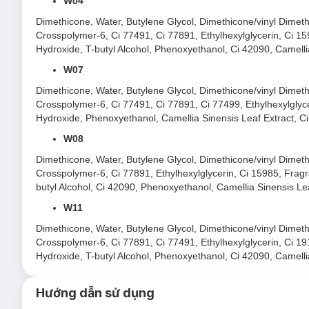
W04
ngày.
Dimethicone, Water, Butylene Glycol, Dimethicone/vinyl Dimeth
Crosspolymer-6, Ci 77491, Ci 77891, Ethylhexylglycerin, Ci 
Hydroxide, T-butyl Alcohol, Phenoxyethanol, Ci 42090, Camelli
W07
Dimethicone, Water, Butylene Glycol, Dimethicone/vinyl Dimeth
Crosspolymer-6, Ci 77491, Ci 77891, Ci 77499, Ethylhexylgly
Hydroxide, Phenoxyethanol, Camellia Sinensis Leaf Extract, Ci
W08
Dimethicone, Water, Butylene Glycol, Dimethicone/vinyl Dimeth
Crosspolymer-6, Ci 77891, Ethylhexylglycerin, Ci 15985, Fra
butyl Alcohol, Ci 42090, Phenoxyethanol, Camellia Sinensis Lea
W11
Dimethicone, Water, Butylene Glycol, Dimethicone/vinyl Dimeth
Crosspolymer-6, Ci 77891, Ci 77491, Ethylhexylglycerin, Ci 
Hydroxide, T-butyl Alcohol, Phenoxyethanol, Ci 42090, Camelli
Hướng dẫn sử dụng