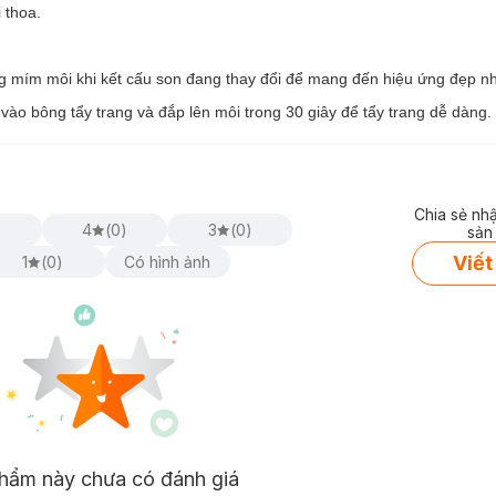
 thoa.
ng mím môi khi kết cấu son đang thay đổi để mang đến hiệu ứng đẹp nh
o bông tẩy trang và đắp lên môi trong 30 giây để tẩy trang dễ dàng.
Chia sẻ nh
)
4
(
0
)
3
(
0
)
sản
Viết
1
(
0
)
Có hình ảnh
hẩm này chưa có đánh giá