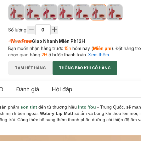
Số lượng:
Giao Nhanh Miễn Phí 2H
Bạn muốn nhận hàng trước
15h
hôm nay (
Miễn phí
). Đặt hàng t
chọn giao hàng
2H
ở bước thanh toán.
Xem thêm
TẠM HẾT HÀNG
THÔNG BÁO KHI CÓ HÀNG
D
Đánh giá
Hỏi đáp
 sản phẩm
son tint
đến từ thương hiệu
Into You
- Trung Quốc, sẽ man
sh mịn lì bên ngoài.
Watery Lip Matt
sẽ ẩm và bóng khi thoa lên môi, 
chống trôi. Công thức bổ sung thêm thành phần dưỡng cải thiện độ ẩm