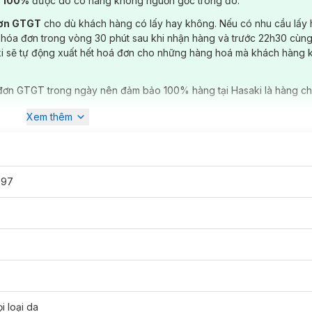
) 100%
được do có hàng không nguồn gốc trong đó.
đơn GTGT
cho dù khách hàng có lấy hay không. Nếu có nhu cầu lấy
 hóa đơn trong vòng 30 phút sau khi nhận hàng và trước 22h30 cùng
ki sẽ tự động xuất hết hoá đơn cho những hàng hoá mà khách hàng 
đơn GTGT trong ngày nên đảm bảo 100% hàng tại Hasaki là hàng ch
Xem thêm
397
i
Hasaki
với 7 màu
:
i loại da