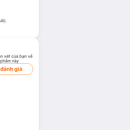
ất).
ận xét của bạn về
 phẩm này
 đánh giá