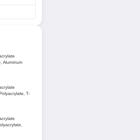
acrylate
e, Aluminum
acrylate
olyacrylate, T-
y ra cảm giác khô
acrylate
lyacrylate,
và rực rỡ.
ũ và tươi tắn cả