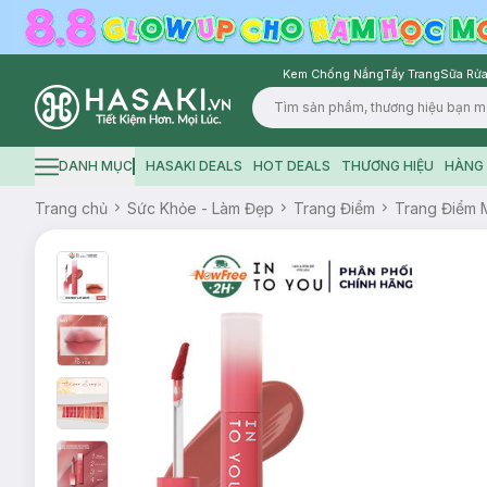
Kem Chống Nắng
Tẩy Trang
Sữa Rửa
Logo
DANH MỤC
HASAKI DEALS
HOT DEALS
THƯƠNG HIỆU
HÀNG 
Hamburger icon
Trang chủ
Sức Khỏe - Làm Đẹp
Trang Điểm
Trang Điểm 