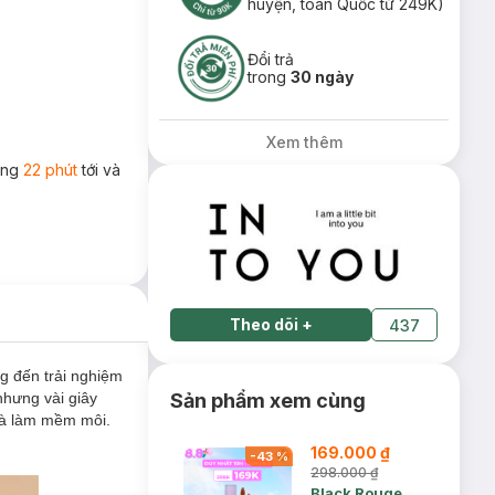
huyện, toàn Quốc từ 249K)
Đổi trả
trong
30 ngày
Xem thêm
rong
22 phút
tới và
Theo dõi
+
437
g đến trải nghiệm
nhưng vài giây
Sản phẩm xem cùng
 và làm mềm môi.
169.000 ₫
-
43
%
298.000 ₫
Black Rouge