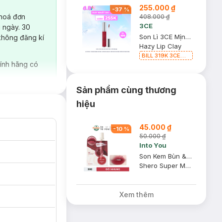
255.000 ₫
-
37
%
 hoá đơn
408.000 ₫
3CE
 ngày. 30
Son Lì 3CE Mịn Môi Whip Red - Đỏ Mận 4g
không đăng kí
Hazy Lip Clay
BILL 319K 3CE
Tặng 01 Son Kem
ính hãng có
Lì 3CE Nhung Mịn
Màu 03 Daffodil
1.5g (SL có hạn)
Sản phẩm cùng thương
hiệu
45.000 ₫
-
10
%
50.000 ₫
Into You
Son Kem Bùn & Má Hồng Into You - 302 Đỏ Nhung Túi 1g
Shero Super Matte Lip & Cheek Mud
Xem thêm