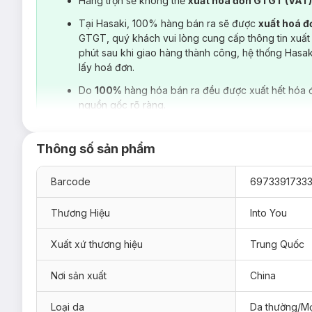
Hàng trộn sẽ không thể
xuất hoá đơn GTGT (VAT
Tại Hasaki, 100% hàng bán ra sẽ được
xuất hoá 
GTGT, quý khách vui lòng cung cấp thông tin xuất
phút sau khi giao hàng thành công, hệ thống Hasa
lấy hoá đơn.
Do
100%
hàng hóa bán ra đều được xuất hết hóa 
nguồn gốc rõ ràng.
Thông số sản phẩm
Barcode
6973391733
Thương Hiệu
Into You
Xuất xứ thương hiệu
Trung Quốc
Son Tint Lì Into You Watery Lip Matt 2.6g
hiện đã có mặt tạ
Nơi sản xuất
China
W01
Loại da
Da thường/Mọ
W02