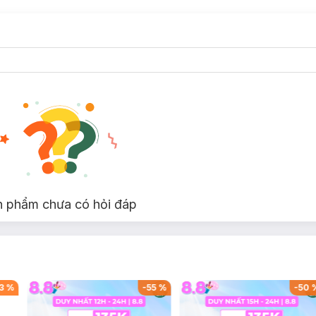
ry Lip Matt:
g
n phẩm chưa có hỏi đáp
3
%
-
55
%
-
50