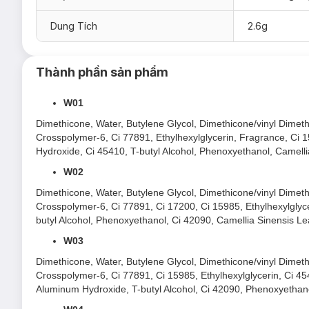
W03
Dung Tích
2.6g
W04
W07
Thành phần sản phẩm
W08
W11
W01
Dimethicone, Water, Butylene Glycol, Dimethicone/vinyl Dimeth
Crosspolymer-6, Ci 77891, Ethylhexylglycerin, Fragrance, Ci
Hydroxide, Ci 45410, T-butyl Alcohol, Phenoxyethanol, Camelli
W02
Ưu thế nổi bật của Son Tint Lì Into You Watery
Dimethicone, Water, Butylene Glycol, Dimethicone/vinyl Dimeth
Chất son mềm mịn, nhẹ môi, bám màu bền suốt nhiều giờ
Crosspolymer-6, Ci 77891, Ci 17200, Ci 15985, Ethylhexylgly
butyl Alcohol, Phenoxyethanol, Ci 42090, Camellia Sinensis Lea
Công thức giàu dưỡng ẩm từ
bơ hạt mỡ
và
vitamin E
g
W03
Khả năng giữ màu từ 6 tiếng đồng hồ, công thức chống
môi.
Dimethicone, Water, Butylene Glycol, Dimethicone/vinyl Dimeth
Crosspolymer-6, Ci 77891, Ci 15985, Ethylhexylglycerin, Ci 4
Thiết kế sang trọng, nhỏ gọn, dễ dàng mang theo, kết h
Aluminum Hydroxide, T-butyl Alcohol, Ci 42090, Phenoxyethanol
Sản phẩm có mùi hương dễ chịu, cùng hiệu ứng độc đáo