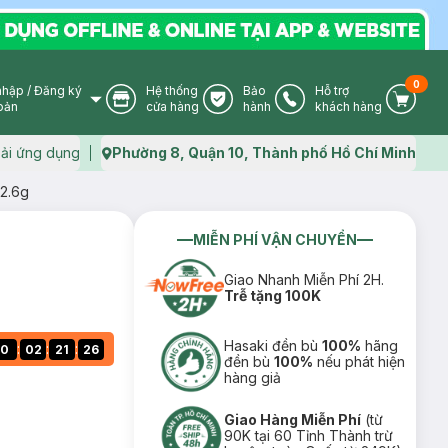
0
nhập
/
Đăng ký
Hệ thống
Bảo
Hỗ trợ
User Icon
Store Icon
Warranty Icon
Phone Icon
Cart I
oản
cửa hàng
hành
khách hàng
ải ứng dụng
Phường 8, Quận 10, Thành phố Hồ Chí Minh
Map icon
 2.6g
MIỄN PHÍ VẬN CHUYỂN
g
Giao Nhanh Miễn Phí 2H.
Trễ tặng 100K
Hasaki đền bù
100%
hãng
:
:
:
0
02
21
25
đền bù
100%
nếu phát hiện
hàng giả
Giao Hàng Miễn Phí
(từ
90K tại 60 Tỉnh Thành trừ