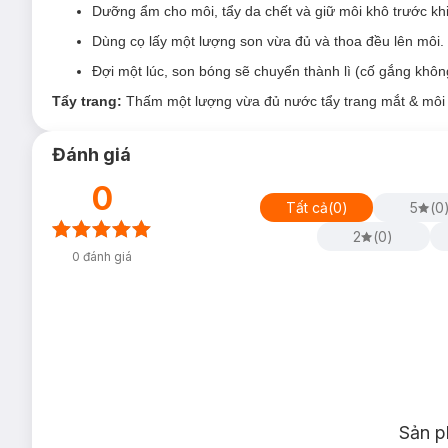
Dưỡng ẩm cho môi, tẩy da chết và giữ môi khô trước khi
Dùng cọ lấy một lượng son vừa đủ và thoa đều lên môi.
Đợi một lúc, son bóng sẽ chuyển thành lì (cố gắng khô
Tẩy trang:
Thấm một lượng vừa đủ nước tẩy trang mắt & môi và
Đánh giá
0
Tất cả
(
0
)
5
(
0
2
(
0
)
0
đánh giá
Sản p