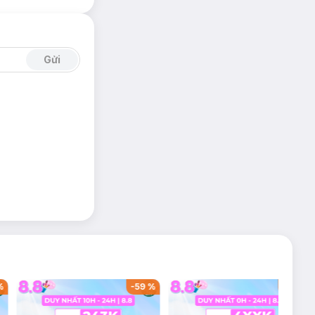
Gửi
%
-
59
%
-
42
%