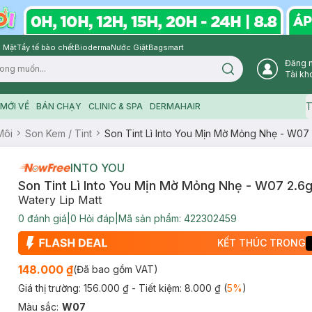
 Mặt
Tẩy tế bào chết
Bioderma
Nước Giặt
Bagsmart
Đăng 
Search icon
Tài kh
T
MỚI VỀ
BÁN CHẠY
CLINIC & SPA
DERMAHAIR
Môi
Son Kem / Tint
Son Tint Lì Into You Mịn Mờ Mỏng Nhẹ - W07
INTO YOU
Son Tint Lì Into You Mịn Mờ Mỏng Nhẹ - W07 2.6
Watery Lip Matt
0
đánh giá
|
0
Hỏi đáp
|
Mã sản phẩm:
422302459
KẾT THÚC TRONG
148.000 ₫
(Đã bao gồm VAT)
Giá thị trường:
156.000 ₫
- Tiết kiệm:
8.000 ₫
(
5
%
)
Màu sắc
:
W07