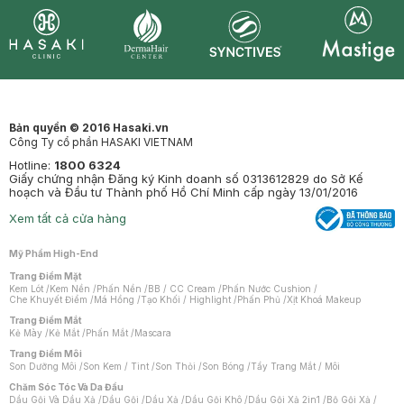
Synctives
Clinic
Dermahair
Mastige
Bản quyền © 2016 Hasaki.vn
Công Ty cổ phần HASAKI VIETNAM
Hotline:
1800 6324
Giấy chứng nhận Đăng ký Kinh doanh số 0313612829 do Sở Kế
hoạch và Đầu tư Thành phố Hồ Chí Minh cấp ngày 13/01/2016
Xem tất cả cửa hàng
Mỹ Phẩm High-End
Trang Điểm Mặt
Kem Lót
/
Kem Nền
/
Phấn Nền
/
BB / CC Cream
/
Phấn Nước Cushion
/
Che Khuyết Điểm
/
Má Hồng
/
Tạo Khối / Highlight
/
Phấn Phủ
/
Xịt Khoá Makeup
Trang Điểm Mắt
Kẻ Mày
/
Kẻ Mắt
/
Phấn Mắt
/
Mascara
Trang Điểm Môi
Son Dưỡng Môi
/
Son Kem / Tint
/
Son Thỏi
/
Son Bóng
/
Tẩy Trang Mắt / Môi
Chăm Sóc Tóc Và Da Đầu
Dầu Gội Và Dầu Xả
/
Dầu Gội
/
Dầu Xả
/
Dầu Gội Khô
/
Dầu Gội Xả 2in1
/
Bộ Gội Xả
/