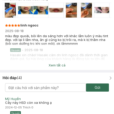
linh ngocc
2025-08-18
màu đẹp quoãi, bôi lên da sáng hơn với khác lắm luôn ý màu tint
đẹp. với lại lì lắm nha, ăn gì cũng ko bị trôi ra, mà k bị thâm nha
(bôi son dưỡng trc khi son môi). ok lắmmmmm
-
2025-08-18
Hasaki
Hasaki xin chào! Hasaki cảm ơn linh ngocc đã dành thời gian
đánh giá. Sự hài lòng của khách hàng là động lực to lớn để
Hasaki ngày càng phát triển hơn nữa về chất lượng dịch vụ.
Xem tất cả
Cảm ơn bạn đã tin tưởng và mua sắm tại Hasaki!
TRỊNH THẢO NGUYÊN
Đã mua hàng
Hỏi đáp
(
4
)
2024-08-15
Màu 13 nhạt nhoà. Son như ko son
Gửi
Mỹ Huyền
Cây này HSD còn xa không ạ
2024-12-05
Thích
0
Hasaki