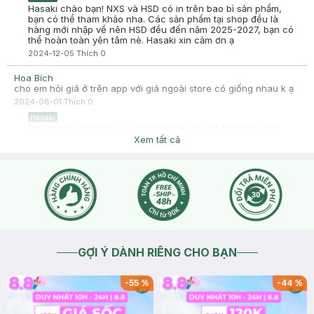
Hasaki chào bạn! NXS và HSD có in trên bao bì sản phẩm,
bạn có thể tham khảo nha. Các sản phẩm tại shop đều là
hàng mới nhập về nên HSD đều đến năm 2025-2027, bạn có
thể hoàn toàn yên tâm nè. Hasaki xin cảm ơn ạ
2024-12-05
Thích
0
Hoa Bích
cho em hỏi giá ở trên app với giá ngoài store có giống nhau k ạ
2024-08-01
Thích
0
Hasaki
Dạ giá sản phẩm tại các cửa hàng thuộc hệ thống Hasaki,
trên website/app hasaki.vn đều giống nhau. Bạn có thể đặt
Xem tất cả
hàng qua website/app hoặc đến trực tiếp cửa hàng sẽ có
nhân viên hỗ trợ tư vấn cho bạn nhé.
2024-08-02
Thích
0
GỢI Ý DÀNH RIÊNG CHO BẠN
-
55
%
-
44
%