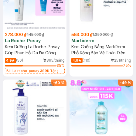
278.000 ₫
553.000 ₫
445.000 ₫
1.350.000 ₫
La Roche-Posay
Martiderm
Kem Dưỡng La Roche-Posay
Kem Chống Nắng MartiDerm
Giúp Phục Hồi Da Đa Công
Phổ Rộng Bảo Vệ Toàn Diện
Dụng 40ml
40ml
(56)
895/tháng
(110)
251/tháng
4.9
4.9
35
%
75
%
Bill La roche-posay 399K Tặng
Gel rửa mặt da dầu nhạy cảm 50ml
(SL có hạn)
-
60
%
-
49
%