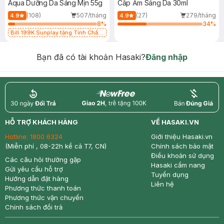
Aqua Dưỡng Da Sáng Mịn 55g
Cấp Ẩm Sáng Da 30ml
(108)
507/tháng
(27)
279/tháng
4.9
4.9
8
%
34
%
Bill 199K Sunplay tặng Tinh Chất
Chống Nắng 7g trị giá 30K (SL có
hạn)
Bạn đã có tài khoản Hasaki?
Đăng nhập
return
nowfree
price
HỖ TRỢ KHÁCH HÀNG
VỀ HASAKI.VN
Hotline:
1800 6324
Giới thiệu Hasaki.vn
(Miễn phí , 08-22h kể cả T7, CN)
Chính sách bảo mật
Điều khoản sử dụng
Các câu hỏi thường gặp
Hasaki cẩm nang
Gửi yêu cầu hỗ trợ
Tuyển dụng
Hướng dẫn đặt hàng
Liên hệ
Phương thức thanh toán
Phương thức vận chuyển
Chính sách đổi trả