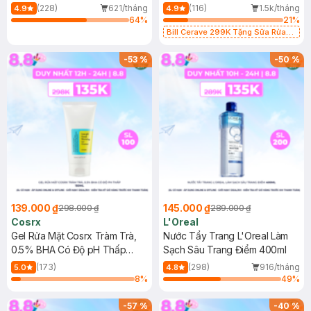
500ml
473ml
(228)
621/tháng
(116)
1.5k/tháng
4.9
4.9
64
%
21
%
Bill Cerave 299K Tặng Sữa Rửa
Mặt Cerave 30ml (SL có hạn)
-
53
%
-
50
%
139.000 ₫
145.000 ₫
298.000 ₫
289.000 ₫
Cosrx
L'Oreal
Gel Rửa Mặt Cosrx Tràm Trà,
Nước Tẩy Trang L'Oreal Làm
0.5% BHA Có Độ pH Thấp
Sạch Sâu Trang Điểm 400ml
150ml
(173)
(298)
916/tháng
5.0
4.8
8
%
49
%
-
57
%
-
40
%