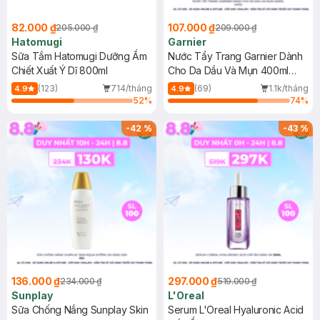
82.000 ₫
107.000 ₫
205.000 ₫
209.000 ₫
Hatomugi
Garnier
Sữa Tắm Hatomugi Dưỡng Ẩm
Nước Tẩy Trang Garnier Dành
Chiết Xuất Ý Dĩ 800ml
Cho Da Dầu Và Mụn 400ml
(Mới)
(123)
714/tháng
(69)
1.1k/tháng
4.9
4.9
52
%
74
%
-
42
%
-
43
%
136.000 ₫
297.000 ₫
234.000 ₫
519.000 ₫
Sunplay
L'Oreal
Sữa Chống Nắng Sunplay Skin
Serum L'Oreal Hyaluronic Acid