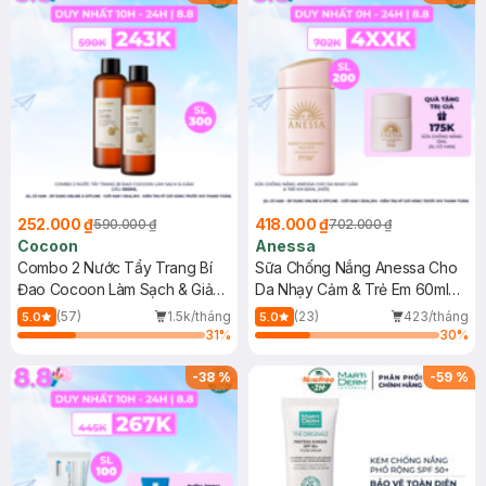
252.000 ₫
418.000 ₫
590.000 ₫
702.000 ₫
Cocoon
Anessa
Combo 2 Nước Tẩy Trang Bí
Sữa Chống Nắng Anessa Cho
Đao Cocoon Làm Sạch & Giảm
Da Nhạy Cảm & Trẻ Em 60ml
Dầu 500ml
(Mới)
(57)
1.5k/tháng
(23)
423/tháng
5.0
5.0
31
%
30
%
-
38
%
-
59
%