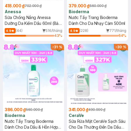
418.000 ₫
379.000 ₫
702.000 ₫
560.000 ₫
Anessa
Bioderma
Sữa Chống Nắng Anessa
Nước Tẩy Trang Bioderma
Dưỡng Da Kiềm Dầu 60ml (Bản
Dành Cho Da Nhạy Cảm 500ml
Mới)
(44)
516/tháng
(228)
771/tháng
4.9
4.9
43
%
64
%
-
31
%
-
30
%
386.000 ₫
341.000 ₫
560.000 ₫
490.000 ₫
Bioderma
CeraVe
Nước Tẩy Trang Bioderma
Sữa Rửa Mặt CeraVe Sạch Sâu
Dành Cho Da Dầu & Hỗn Hợp
Cho Da Thường Đến Da Dầu