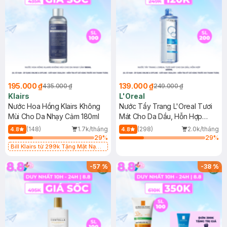
195.000 ₫
139.000 ₫
435.000 ₫
249.000 ₫
Klairs
L'Oreal
Nước Hoa Hồng Klairs Không
Nước Tẩy Trang L'Oreal Tươi
Mùi Cho Da Nhạy Cảm 180ml
Mát Cho Da Dầu, Hỗn Hợp
400ml
(148)
1.7k/tháng
(298)
2.0k/tháng
4.8
4.8
29
%
29
%
Bill Klairs từ 299k Tặng Mặt Nạ
Làm Dịu Da & Kiểm Soát Dầu Nhờn
25ml (SL Có Hạn)
-
57
%
-
38
%