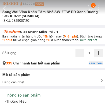
30.000 ₫
43.000 ₫
-
30
%
0
Dots
Cart Icon
SongWol Vina Khăn Tắm Nhỏ SW ZTW PD Xanh Dương
Back Icon
50x100cm(SHMB04)
(SKU:
286900120
)
Giao Nhanh Miễn Phí 2H
Bạn muốn nhận hàng trước
15h
hôm nay (
Miễn phí
). Đặt hàng trong
11 phút
tới và chọn giao hàng
2H
ở bước thanh toán.
Xem chi tiết
Số lượng:
339
Chi nhánh tạm hết sản phẩm
Xem thêm
Mô tả sản phẩm
Đang cập nhật
Thông số sản phẩm
Thương Hiệu