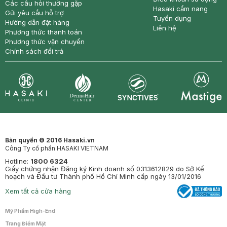
Các câu hỏi thường gặp
Hasaki cẩm nang
Gửi yêu cầu hỗ trợ
Tuyển dụng
Hướng dẫn đặt hàng
Liên hệ
Phương thức thanh toán
Phương thức vận chuyển
Chính sách đổi trả
Synctives
Clinic
Dermahair
Mastige
Bản quyền © 2016 Hasaki.vn
Công Ty cổ phần HASAKI VIETNAM
Hotline:
1800 6324
Giấy chứng nhận Đăng ký Kinh doanh số 0313612829 do Sở Kế
hoạch và Đầu tư Thành phố Hồ Chí Minh cấp ngày 13/01/2016
Xem tất cả cửa hàng
Mỹ Phẩm High-End
Trang Điểm Mặt