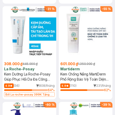
-
31
%
-
55
%
308.000 ₫
601.000 ₫
445.000 ₫
1.350.000 ₫
La Roche-Posay
Martiderm
Kem Dưỡng La Roche-Posay
Kem Chống Nắng MartiDerm
Giúp Phục Hồi Da Đa Công
Phổ Rộng Bảo Vệ Toàn Diện
Dụng 40ml
40ml
(56)
808/tháng
(110)
231/tháng
4.9
4.9
64
%
62
%
Bill La roche-posay 399K Tặng
Gel rửa mặt da dầu nhạy cảm 50ml
(SL có hạn)
-
60
%
-
39
%