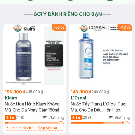
GỢI Ý DÀNH RIÊNG CHO BẠN
-
55
%
-
43
%
195.000 ₫
143.000 ₫
435.000 ₫
249.000 ₫
Klairs
L'Oreal
Nước Hoa Hồng Klairs Không
Nước Tẩy Trang L'Oreal Tươi
Mùi Cho Da Nhạy Cảm 180ml
Mát Cho Da Dầu, Hỗn Hợp
400ml
(148)
1.7k/tháng
(298)
1.9k/tháng
4.8
4.8
7
%
64
%
Bill Klairs từ 299k Tặng Mặt Nạ
Làm Dịu Da & Kiểm Soát Dầu Nhờn