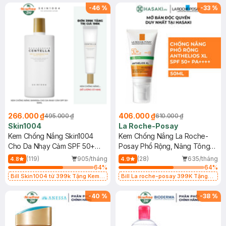
25ml (SL Có Hạn)
-
46
%
-
33
%
266.000 ₫
406.000 ₫
495.000 ₫
610.000 ₫
Skin1004
La Roche-Posay
Kem Chống Nắng Skin1004
Kem Chống Nắng La Roche-
Cho Da Nhạy Cảm SPF 50+
Posay Phổ Rộng, Nâng Tông
50ml
Kiềm Dầu 50ml
(119)
905/tháng
(28)
635/tháng
4.8
4.9
64
%
64
%
Bill Skin1004 từ 399k Tặng Kem
Bill La roche-posay 399K Tặng
Chống Nắng Cho Da Nhạy Cảm
Gel rửa mặt da dầu nhạy cảm 50ml
SPF 50+ 20ml (SL Có Hạn)
(SL có hạn)
-
40
%
-
38
%