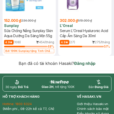
152.000 ₫
302.000 ₫
234.000 ₫
519.000 ₫
Sunplay
L'Oreal
Sữa Chống Nắng Sunplay Skin
Serum L'Oreal Hyaluronic Acid
Aqua Dưỡng Da Sáng Mịn 55g
Cấp Ẩm Sáng Da 30ml
(108)
454/tháng
(27)
275/tháng
4.9
4.9
48
%
51
%
Bill 199K Sunplay tặng Tinh Chất
Chống Nắng 7g trị giá 30K (SL có
hạn)
Bạn đã có tài khoản Hasaki?
Đăng nhập
return
nowfree
price
HỖ TRỢ KHÁCH HÀNG
VỀ HASAKI.VN
Hotline:
1800 6324
Giới thiệu Hasaki.vn
(Miễn phí , 08-22h kể cả T7, CN)
Chính sách bảo mật
Điều khoản sử dụng