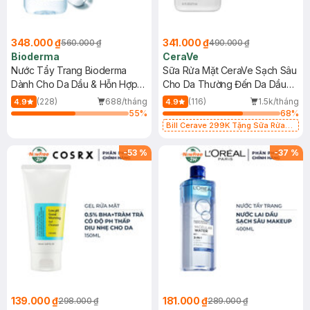
348.000 ₫
341.000 ₫
560.000 ₫
490.000 ₫
Bioderma
CeraVe
Nước Tẩy Trang Bioderma
Sữa Rửa Mặt CeraVe Sạch Sâu
Dành Cho Da Dầu & Hỗn Hợp
Cho Da Thường Đến Da Dầu
500ml
473ml
(228)
688/tháng
(116)
1.5k/tháng
4.9
4.9
55
%
68
%
Bill Cerave 299K Tặng Sữa Rửa
Mặt Cerave 30ml (SL có hạn)
-
53
%
-
37
%
139.000 ₫
181.000 ₫
298.000 ₫
289.000 ₫