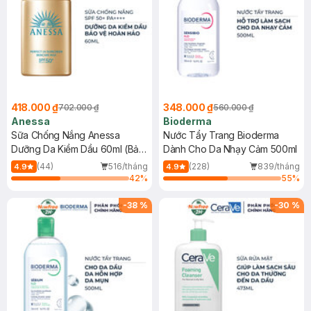
418.000 ₫
348.000 ₫
702.000 ₫
560.000 ₫
Anessa
Bioderma
Sữa Chống Nắng Anessa
Nước Tẩy Trang Bioderma
Dưỡng Da Kiềm Dầu 60ml (Bản
Dành Cho Da Nhạy Cảm 500ml
Mới)
(44)
516/tháng
(228)
839/tháng
4.9
4.9
42
%
55
%
-
38
%
-
30
%