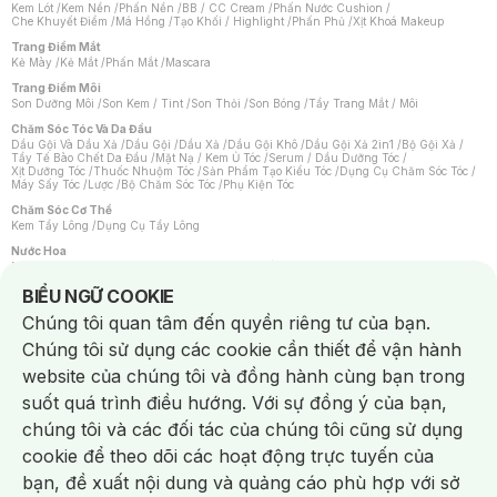
Kem Lót
/
Kem Nền
/
Phấn Nền
/
BB / CC Cream
/
Phấn Nước Cushion
/
Che Khuyết Điểm
/
Má Hồng
/
Tạo Khối / Highlight
/
Phấn Phủ
/
Xịt Khoá Makeup
Trang Điểm Mắt
Kẻ Mày
/
Kẻ Mắt
/
Phấn Mắt
/
Mascara
Trang Điểm Môi
Son Dưỡng Môi
/
Son Kem / Tint
/
Son Thỏi
/
Son Bóng
/
Tẩy Trang Mắt / Môi
Chăm Sóc Tóc Và Da Đầu
Dầu Gội Và Dầu Xả
/
Dầu Gội
/
Dầu Xả
/
Dầu Gội Khô
/
Dầu Gội Xả 2in1
/
Bộ Gội Xả
/
Tẩy Tế Bào Chết Da Đầu
/
Mặt Nạ / Kem Ủ Tóc
/
Serum / Dầu Dưỡng Tóc
/
Xịt Dưỡng Tóc
/
Thuốc Nhuộm Tóc
/
Sản Phẩm Tạo Kiểu Tóc
/
Dụng Cụ Chăm Sóc Tóc
/
Máy Sấy Tóc
/
Lược
/
Bộ Chăm Sóc Tóc
/
Phụ Kiện Tóc
Chăm Sóc Cơ Thể
Kem Tẩy Lông
/
Dụng Cụ Tẩy Lông
Nước Hoa
Nước Hoa Nữ
/
Nước Hoa Nam
/
Nước Hoa Cao Cấp
/
Xịt Thơm Toàn Thân
/
Nước Hoa Vùng Kín
Notice about cookies usage
BIỂU NGỮ COOKIE
Chăm Sóc Cá Nhân
Chúng tôi quan tâm đến quyền riêng tư của bạn.
Chống Muỗi
/
Khẩu Trang
/
Máy Massage
/
Mặt Nạ Xông Hơi
/
Nước Rửa Tay
/
Sản Phẩm Chăm Sóc Khác
/
Bàn Chải Đánh Răng
/
Bàn Chải Điện
/
Chúng tôi sử dụng các cookie cần thiết để vận hành
Hỗ Trợ Trắng Răng
/
Kem Đánh Răng
/
Máy Tăm Nước
/
Nước Súc Miệng
/
Tăm / Chỉ Nha Khoa
/
Xịt Thơm Miệng
/
Dung Dịch Vệ Sinh
/
Dưỡng Vùng Kín
/
website của chúng tôi và đồng hành cùng bạn trong
Khăn Ướt Vệ Sinh Vùng Kín
/
Băng Vệ Sinh
/
Tampon
/
Bọt Cạo Râu
/
Dao Cạo Râu
/
Máy Cạo Râu
suốt quá trình điều hướng. Với sự đồng ý của bạn,
Vấn Đề Về Da
chúng tôi và các đối tác của chúng tôi cũng sử dụng
Da Dầu / Lỗ Chân Lông To
/
Da Khô / Mất Nước
/
Da Lão Hóa
/
Da Mụn
/
Da Nhạy Cảm / Kích Ứng
/
Da Xỉn Màu
/
Thâm / Nám / Tàn Nhang
/
cookie để theo dõi các hoạt động trực tuyến của
Quầng Thâm & Bọng Mắt
/
Sẹo
/
Viêm Da Cơ Địa
bạn, đề xuất nội dung và quảng cáo phù hợp với sở
Dụng Cụ / Phụ Kiện Chăm Sóc Da
Bông Tẩy Trang
/
Khăn Lau Mặt Khô
/
Dụng Cụ / Máy Rửa Mặt
/
Máy Chăm Sóc Da
/