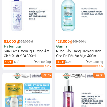
82.000 ₫
128.000 ₫
205.000 ₫
209.000 ₫
Hatomugi
Garnier
Sữa Tắm Hatomugi Dưỡng Ẩm
Nước Tẩy Trang Garnier Dành
Chiết Xuất Ý Dĩ 800ml
Cho Da Dầu Và Mụn 400ml
(Mới)
(123)
714/tháng
(69)
942/tháng
4.9
4.9
53
%
64
%
-
35
%
-
42
%