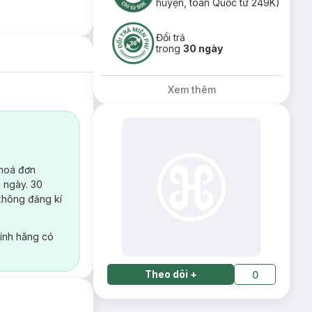
huyện, toàn Quốc từ 249K)
Đổi trả
trong
30 ngày
Xem thêm
 hoá đơn
 ngày. 30
không đăng kí
ính hãng có
Theo dõi
+
0