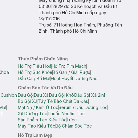
Giấy chứng nhận Đăng ký Kinh doanh số
0313612829 do Sở Kế hoạch và Đầu tư
Thành phố Hồ Chí Minh cấp ngày
13/01/2016
Trụ sở: 71 Hoàng Hoa Thám, Phường Tân
Bình, Thành phố Hồ Chí Minh
Thực Phẩm Chức Năng
Hỗ Trợ Tiêu Hoá
Hỗ Trợ Tim Mạch
Khoa
Hỗ Trợ Sức Khỏe
Bổ Gan / Giải Rượu
Dầu Cá / Bổ Mắt
Hoạt Huyết Dưỡng Não
Chăm Sóc Tóc Và Da Đầu
 Cushion
Dầu Gội
Dầu Xả
Dầu Gội Khô
Dầu Gội Xả 2in1
Bộ Gội Xả
Tẩy Tế Bào Chết Da Đầu
Mắt
Mặt Nạ / Kem Ủ Tóc
Serum / Dầu Dưỡng Tóc
t
Xịt Dưỡng Tóc
Thuốc Nhuộm Tóc
Sản Phẩm Tạo Kiểu Tóc
Lược
Máy Tạo Kiểu Tóc
Bộ Chăm Sóc Tóc
Hỗ Trợ Làm Đẹp