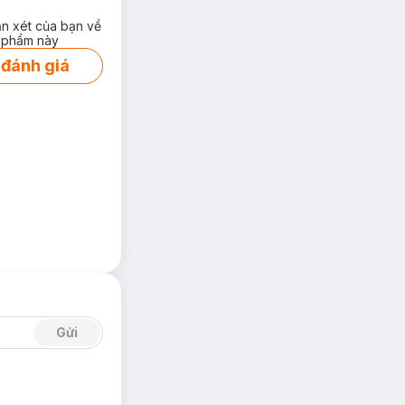
ận xét của bạn về
 phẩm này
 đánh giá
Gửi