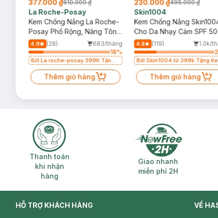
377.000 ₫
230.000 ₫
610.000 ₫
495.000 ₫
La Roche-Posay
Skin1004
ư
Kem Chống Nắng La Roche-
Kem Chống Nắng Skin100
ỏ 4g
Posay Phổ Rộng, Nâng Tông
Cho Da Nhạy Cảm SPF 50
Kiềm Dầu 50ml
50ml
/tháng
(28)
683/tháng
(119)
1.0k/t
4.9
4.8
64
%
18
%
 Kem
Bill La roche-posay 399K Tặng
Bill Skin1004 từ 399k Tặng K
Gel rửa mặt da dầu nhạy cảm
Chống Nắng Cho Da Nhạy Cảm
50ml (SL có hạn)
Thêm giỏ hàng
SPF 50+ 20ml (SL Có Hạn)
Thêm giỏ hàng
Thanh toán khi nhận hàng
Giao nhanh miễ
Thanh toán
Giao nhanh
khi nhận
miễn phí 2H
hàng
HỖ TRỢ KHÁCH HÀNG
VỀ HA