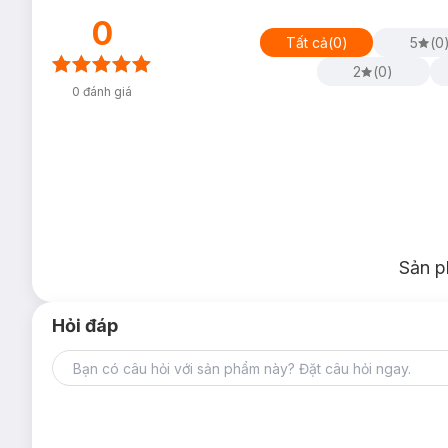
0
Tất cả
(
0
)
5
(
0
2
(
0
)
0
đánh giá
Sản p
Hỏi đáp