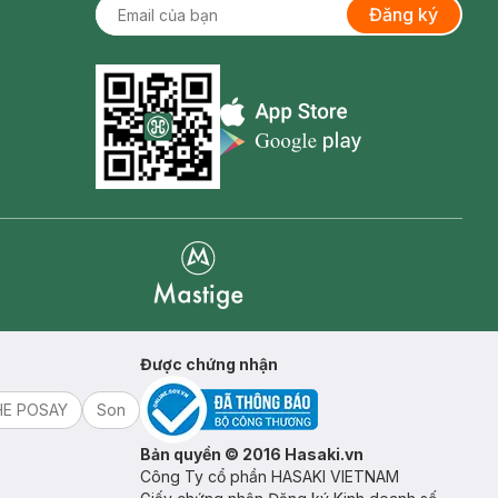
Đăng ký
Appstore icon
Goolge Play icon
Mastige
Được chứng nhận
HE POSAY
Son
Bản quyền © 2016 Hasaki.vn
Công Ty cổ phần HASAKI VIETNAM