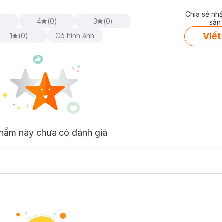
Chia sẻ nh
)
4
(
0
)
3
(
0
)
sản
Viết
1
(
0
)
Có hình ảnh
hẩm này chưa có đánh giá