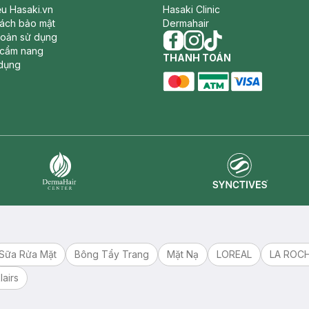
iệu Hasaki.vn
Hasaki Clinic
sách bảo mật
Dermahair
hoản sử dụng
 cẩm nang
facebook
THANH TOÁN
instagram
tiktok
dụng
master card
ATM card
visa card
Synctives
Dermahair
Sữa Rửa Mặt
Bông Tẩy Trang
Mặt Nạ
LOREAL
LA ROC
lairs