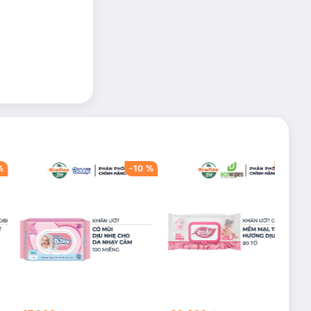
%
-
10
%
-
26
%