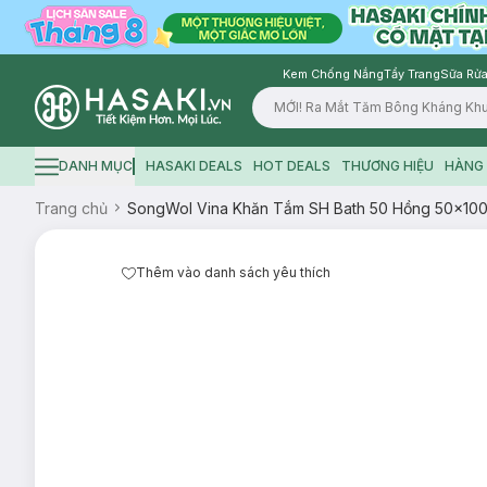
Kem Chống Nắng
Tẩy Trang
Sữa Rửa
Logo
DANH MỤC
HASAKI DEALS
HOT DEALS
THƯƠNG HIỆU
HÀNG 
Hamburger icon
Trang chủ
SongWol Vina Khăn Tắm SH Bath 50 Hồng 50x10
Thêm vào danh sách yêu thích