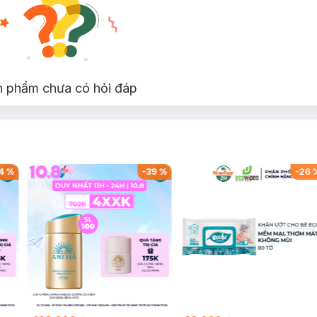
n phẩm chưa có hỏi đáp
4
%
-
39
%
-
26