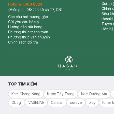
Giới th
Hotline:
1800 6324
Chính 
(Miễn phí , 08-22h kể cả T7, CN)
Điều k
Các câu hỏi thường gặp
Hasaki
Gửi yêu cầu hỗ trợ
Tuyển 
Hướng dẫn đặt hàng
Liên hệ
Phương thức thanh toán
Phương thức vận chuyển
Chính sách đổi trả
Clinic
TOP TÌM KIẾM
Kem Chống Nắng
Nước Tẩy Trang
Kem Dưỡng Ẩm
Obagi
VASELINE
Carslan
cerave
olay
toner k