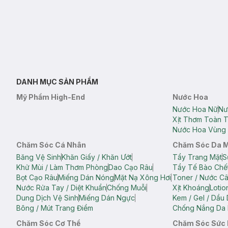
DANH MỤC SẢN PHẨM
Mỹ Phẩm High-End
Nước Hoa
Nước Hoa Nữ
Nư
Xịt Thơm Toàn 
Nước Hoa Vùng 
Chăm Sóc Cá Nhân
Chăm Sóc Da 
Băng Vệ Sinh
Khăn Giấy / Khăn Ướt
Tẩy Trang Mặt
S
Khử Mùi / Làm Thơm Phòng
Dao Cạo Râu
Tẩy Tế Bào Chế
Bọt Cạo Râu
Miếng Dán Nóng
Mặt Nạ Xông Hơi
Toner / Nước C
Nước Rửa Tay / Diệt Khuẩn
Chống Muỗi
Xịt Khoáng
Lotio
Dung Dịch Vệ Sinh
Miếng Dán Ngực
Kem / Gel / Dầu
Bông / Mút Trang Điểm
Chống Nắng Da 
Chăm Sóc Cơ Thể
Chăm Sóc Sức