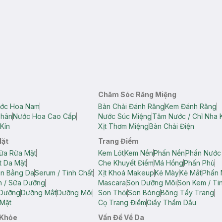
Chăm Sóc Răng Miệng
ớc Hoa Nam
Bàn Chải Đánh Răng
Kem Đánh Răng
Thân
Nước Hoa Cao Cấp
Nước Súc Miệng
Tăm Nước / Chỉ Nha 
Kín
Xịt Thơm Miệng
Bàn Chải Điện
Mặt
Trang Điểm
ữa Rửa Mặt
Kem Lót
Kem Nền
Phấn Nền
Phấn Nước
t Da Mặt
Che Khuyết Điểm
Má Hồng
Phấn Phủ
ân Bằng Da
Serum / Tinh Chất
Xịt Khoá Makeup
Kẻ Mày
Kẻ Mắt
Phấn 
n / Sữa Dưỡng
Mascara
Son Dưỡng Môi
Son Kem / Tin
 Dưỡng
Dưỡng Mắt
Dưỡng Môi
Son Thỏi
Son Bóng
Bông Tẩy Trang
Mặt
Cọ Trang Điểm
Giấy Thấm Dầu
 Khỏe
Vấn Đề Về Da