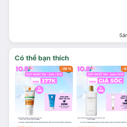
Sả
Có thể bạn thích
-
35
%
-
38
%
-
5