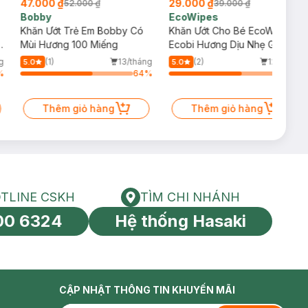
47.000 ₫
29.000 ₫
52.000 ₫
39.000 ₫
Bobby
EcoWipes
Khăn Ướt Trẻ Em Bobby Có
Khăn Ướt Cho Bé EcoWipes
Mùi Hương 100 Miếng
Ecobi Hương Dịu Nhẹ Gói 80
Tờ
g
(1)
13/tháng
(2)
12/tháng
5.0
5.0
%
64
%
64
%
Thêm giỏ hàng
Thêm giỏ hàng
TLINE CSKH
TÌM CHI NHÁNH
HOTLINE CSKH
Tìm chi nhánh
00 6324
Hệ thống Hasaki
tín toàn cầu
CẬP NHẬT THÔNG TIN KHUYẾN MÃI