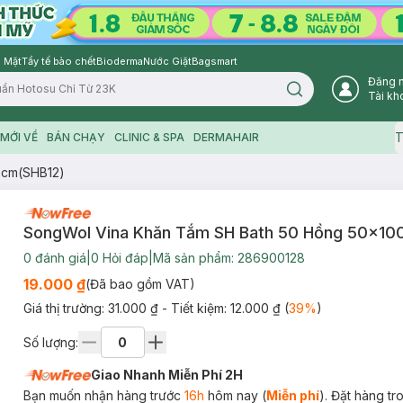
 Mặt
Tẩy tế bào chết
Bioderma
Nước Giặt
Bagsmart
Đăng 
Search icon
Tài kh
T
MỚI VỀ
BÁN CHẠY
CLINIC & SPA
DERMAHAIR
0cm(SHB12)
SongWol Vina Khăn Tắm SH Bath 50 Hồng 50x10
0
đánh giá
|
0
Hỏi đáp
|
Mã sản phẩm:
286900128
19.000 ₫
(Đã bao gồm VAT)
Giá thị trường:
31.000 ₫
- Tiết kiệm:
12.000 ₫
(
39
%
)
Số lượng:
Giao Nhanh Miễn Phí 2H
Bạn muốn nhận hàng trước
16h
hôm nay (
Miễn phí
). Đặt hàng t