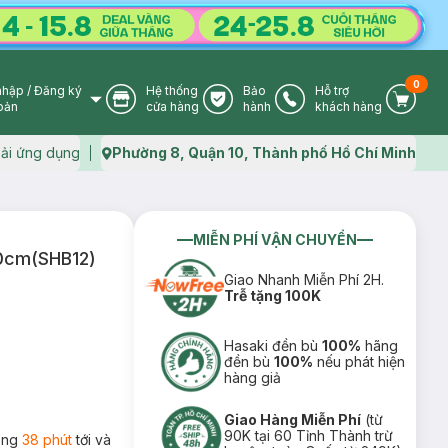
0
nhập
/
Đăng ký
Hệ thống
Bảo
Hỗ trợ
User Icon
Store Icon
Warranty Icon
Phone Icon
Cart I
oản
cửa hàng
hành
khách hàng
ải ứng dụng
Phường 8, Quận 10, Thành phố Hồ Chí Minh
Map icon
MIỄN PHÍ VẬN CHUYỂN
0cm(SHB12)
Giao Nhanh Miễn Phí 2H.
Trễ tặng 100K
Hasaki đền bù
100%
hãng
đền bù
100%
nếu phát hiện
hàng giả
Giao Hàng Miễn Phí
(từ
90K tại 60 Tỉnh Thành trừ
rong
38 phút
tới và