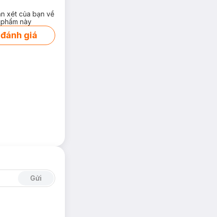
ận xét của bạn về
 phẩm này
 đánh giá
Gửi