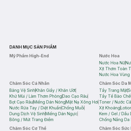
DANH MỤC SẢN PHẨM
Mỹ Phẩm High-End
Nước Hoa
Nước Hoa Nữ
Nư
Xịt Thơm Toàn 
Nước Hoa Vùng 
Chăm Sóc Cá Nhân
Chăm Sóc Da 
Băng Vệ Sinh
Khăn Giấy / Khăn Ướt
Tẩy Trang Mặt
S
Khử Mùi / Làm Thơm Phòng
Dao Cạo Râu
Tẩy Tế Bào Chế
Bọt Cạo Râu
Miếng Dán Nóng
Mặt Nạ Xông Hơi
Toner / Nước C
Nước Rửa Tay / Diệt Khuẩn
Chống Muỗi
Xịt Khoáng
Lotio
Dung Dịch Vệ Sinh
Miếng Dán Ngực
Kem / Gel / Dầu
Bông / Mút Trang Điểm
Chống Nắng Da 
Chăm Sóc Cơ Thể
Chăm Sóc Sức