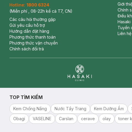
Giới th
Hotline:
1800 6324
Chính 
(Miễn phí , 08-22h kể cả T7, CN)
Điều k
Các câu hỏi thường gặp
Hasaki
Gửi yêu cầu hỗ trợ
Tuyển 
Hướng dẫn đặt hàng
Liên hệ
Phương thức thanh toán
Phương thức vận chuyển
Chính sách đổi trả
Clinic
TOP TÌM KIẾM
Kem Chống Nắng
Nước Tẩy Trang
Kem Dưỡng Ẩm
Obagi
VASELINE
Carslan
cerave
olay
toner k