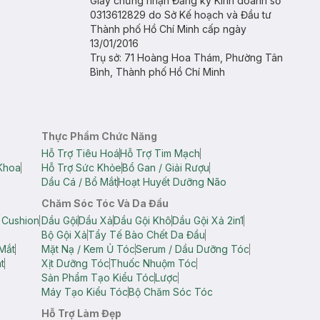
Giấy chứng nhận Đăng ký Kinh doanh số
0313612829 do Sở Kế hoạch và Đầu tư
Thành phố Hồ Chí Minh cấp ngày
13/01/2016
Trụ sở: 71 Hoàng Hoa Thám, Phường Tân
Bình, Thành phố Hồ Chí Minh
Thực Phẩm Chức Năng
Hỗ Trợ Tiêu Hoá
Hỗ Trợ Tim Mạch
Khoa
Hỗ Trợ Sức Khỏe
Bổ Gan / Giải Rượu
Dầu Cá / Bổ Mắt
Hoạt Huyết Dưỡng Não
Chăm Sóc Tóc Và Da Đầu
 Cushion
Dầu Gội
Dầu Xả
Dầu Gội Khô
Dầu Gội Xả 2in1
Bộ Gội Xả
Tẩy Tế Bào Chết Da Đầu
Mắt
Mặt Nạ / Kem Ủ Tóc
Serum / Dầu Dưỡng Tóc
t
Xịt Dưỡng Tóc
Thuốc Nhuộm Tóc
Sản Phẩm Tạo Kiểu Tóc
Lược
Máy Tạo Kiểu Tóc
Bộ Chăm Sóc Tóc
Hỗ Trợ Làm Đẹp