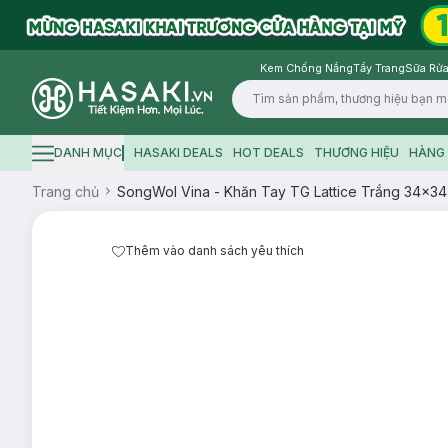
Kem Chống Nắng
Tẩy Trang
Sữa Rửa
Logo
DANH MỤC
HASAKI DEALS
HOT DEALS
THƯƠNG HIỆU
HÀNG 
Hamburger icon
Trang chủ
SongWol Vina - Khăn Tay TG Lattice Trắng 34x3
Thêm vào danh sách yêu thích