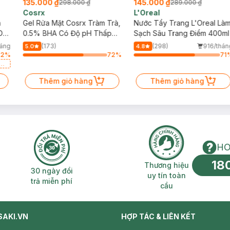
135.000 ₫
145.000 ₫
298.000 ₫
289.000 ₫
Cosrx
L'Oreal
h
Gel Rửa Mặt Cosrx Tràm Trà,
Nước Tẩy Trang L'Oreal Là
Da
0.5% BHA Có Độ pH Thấp
Sạch Sâu Trang Điểm 400ml
150ml
háng
(173)
(298)
916/thán
5.0
4.8
32
%
72
%
71
a
Thêm giỏ hàng
Thêm giỏ hàng
HO
18
n phí 2H
30 ngày đổi trả miễn phí
Thương hiệu uy 
Thương hiệu
30 ngày đổi
uy tín toàn
trả miễn phí
cầu
SAKI.VN
HỢP TÁC & LIÊN KẾT