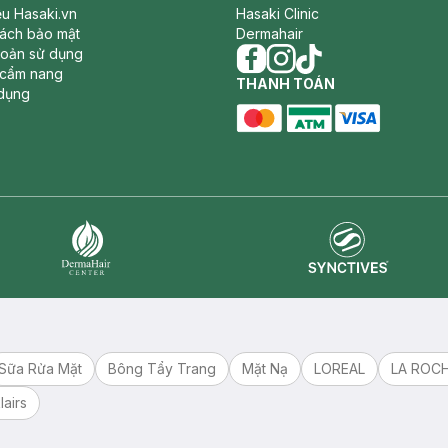
iệu Hasaki.vn
Hasaki Clinic
sách bảo mật
Dermahair
hoản sử dụng
 cẩm nang
facebook
THANH TOÁN
instagram
tiktok
dụng
master card
ATM card
visa card
Synctives
Dermahair
Sữa Rửa Mặt
Bông Tẩy Trang
Mặt Nạ
LOREAL
LA ROC
lairs