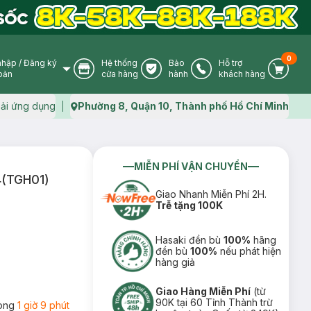
0
nhập
/
Đăng ký
Hệ thống
Bảo
Hỗ trợ
User Icon
Store Icon
Warranty Icon
Phone Icon
Cart I
oản
cửa hàng
hành
khách hàng
ải ứng dụng
Phường 8, Quận 10, Thành phố Hồ Chí Minh
Map icon
MIỄN PHÍ VẬN CHUYỂN
4(TGH01)
Giao Nhanh Miễn Phí 2H.
Trễ tặng 100K
Hasaki đền bù
100%
hãng
đền bù
100%
nếu phát hiện
hàng giả
Giao Hàng Miễn Phí
(từ
90K tại 60 Tỉnh Thành trừ
rong
1 giờ 9 phút