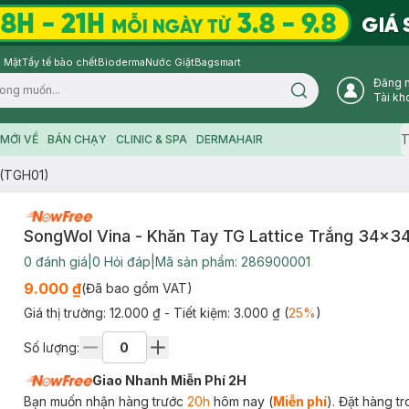
 Mặt
Tẩy tế bào chết
Bioderma
Nước Giặt
Bagsmart
Đăng 
Search icon
Tài kh
T
MỚI VỀ
BÁN CHẠY
CLINIC & SPA
DERMAHAIR
4(TGH01)
SongWol Vina - Khăn Tay TG Lattice Trắng 34x3
0
đánh giá
|
0
Hỏi đáp
|
Mã sản phẩm:
286900001
9.000 ₫
(Đã bao gồm VAT)
Giá thị trường:
12.000 ₫
- Tiết kiệm:
3.000 ₫
(
25
%
)
Số lượng:
Giao Nhanh Miễn Phí 2H
Bạn muốn nhận hàng trước
20h
hôm nay (
Miễn phí
). Đặt hàng t