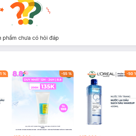
n phẩm chưa có hỏi đáp
1
%
-
55
%
-
50