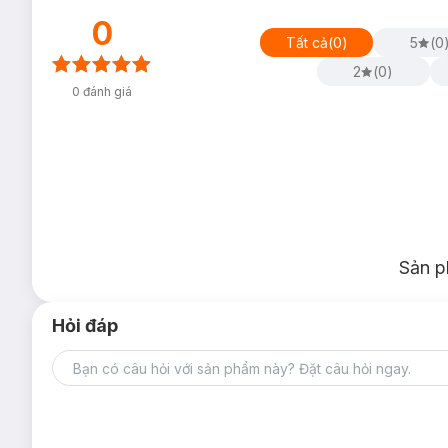
0
Tất cả
(
0
)
5
(
0
2
(
0
)
0
đánh giá
Sản p
Hỏi đáp