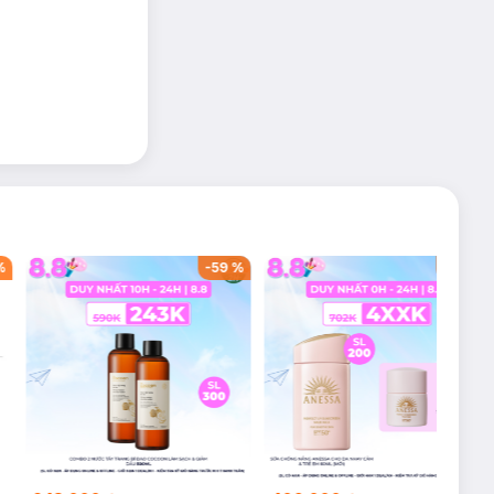
%
-
59
%
-
42
%