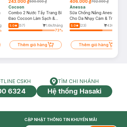
243.000 ₫
406.000 ₫
590.000 ₫
702.000 ₫
Cocoon
Anessa
m
Combo 2 Nước Tẩy Trang Bí
Sữa Chống Nắng Anessa
Đao Cocoon Làm Sạch &
Cho Da Nhạy Cảm & Trẻ Em
Giảm Dầu 500ml
60ml (Mới)
g
(57)
1.6k/tháng
(23)
436/tháng
5.0
5.0
%
73
%
70
%
Thêm giỏ hàng
Thêm giỏ hàng
TLINE CSKH
TÌM CHI NHÁNH
HOTLINE CSKH
Tìm chi nhánh
00 6324
Hệ thống Hasaki
tín toàn cầu
CẬP NHẬT THÔNG TIN KHUYẾN MÃI