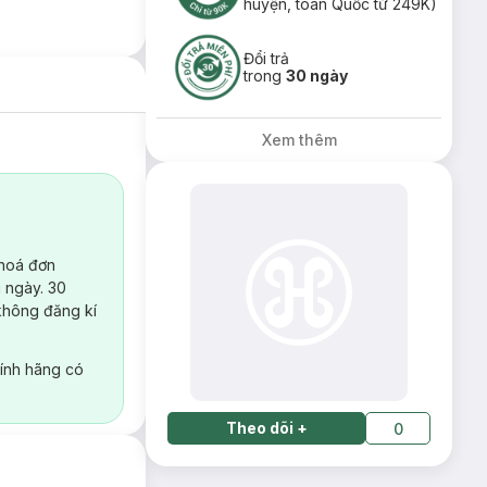
huyện, toàn Quốc từ 249K)
Đổi trả
trong
30 ngày
Xem thêm
 hoá đơn
 ngày. 30
không đăng kí
ính hãng có
Theo dõi
+
0