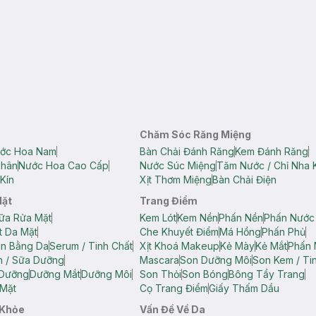
Chăm Sóc Răng Miệng
ớc Hoa Nam
Bàn Chải Đánh Răng
Kem Đánh Răng
Thân
Nước Hoa Cao Cấp
Nước Súc Miệng
Tăm Nước / Chỉ Nha 
Kín
Xịt Thơm Miệng
Bàn Chải Điện
Mặt
Trang Điểm
ữa Rửa Mặt
Kem Lót
Kem Nền
Phấn Nền
Phấn Nước
t Da Mặt
Che Khuyết Điểm
Má Hồng
Phấn Phủ
ân Bằng Da
Serum / Tinh Chất
Xịt Khoá Makeup
Kẻ Mày
Kẻ Mắt
Phấn 
n / Sữa Dưỡng
Mascara
Son Dưỡng Môi
Son Kem / Tin
 Dưỡng
Dưỡng Mắt
Dưỡng Môi
Son Thỏi
Son Bóng
Bông Tẩy Trang
Mặt
Cọ Trang Điểm
Giấy Thấm Dầu
 Khỏe
Vấn Đề Về Da