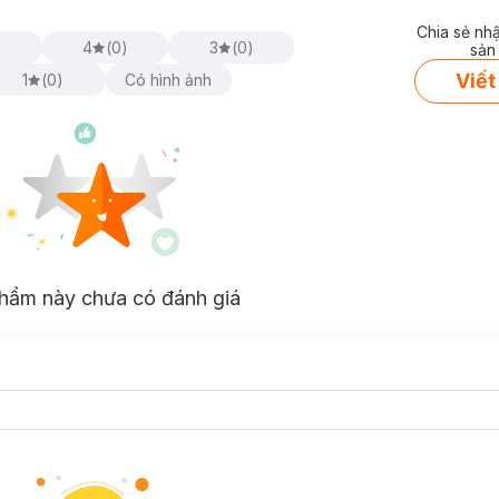
Chia sẻ nh
)
4
(
0
)
3
(
0
)
sản
Viết
1
(
0
)
Có hình ảnh
hẩm này chưa có đánh giá