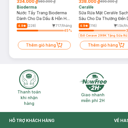
334.000 ₫
338.000 ₫
560.000 ₫
490.000 ₫
Bioderma
CeraVe
rma
Nước Tẩy Trang Bioderma
Sữa Rửa Mặt CeraVe Sạc
m
Dành Cho Da Dầu & Hỗn Hợp
Sâu Cho Da Thường Đến 
500ml
Dầu 473ml
/tháng
(228)
717/tháng
(116)
1.5k/t
4.9
4.9
73
%
45
%
Bill Cerave 299K Tặng Sữa Rử
Mặt Cerave 30ml (SL có hạn)
Thêm giỏ hàng
Thêm giỏ hàng
Thanh toán khi nhận hàng
Giao nhanh miễ
Thanh toán
Giao nhanh
khi nhận
miễn phí 2H
hàng
HỖ TRỢ KHÁCH HÀNG
VỀ HA