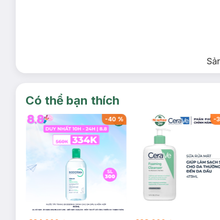
Sả
Có thể bạn thích
-
40
%
-
40
%
-
3