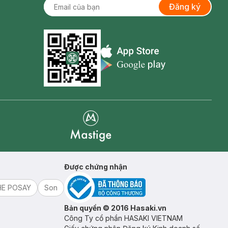
Đăng ký
Appstore icon
Goolge Play icon
Mastige
Được chứng nhận
HE POSAY
Son
Bản quyền © 2016 Hasaki.vn
Công Ty cổ phần HASAKI VIETNAM