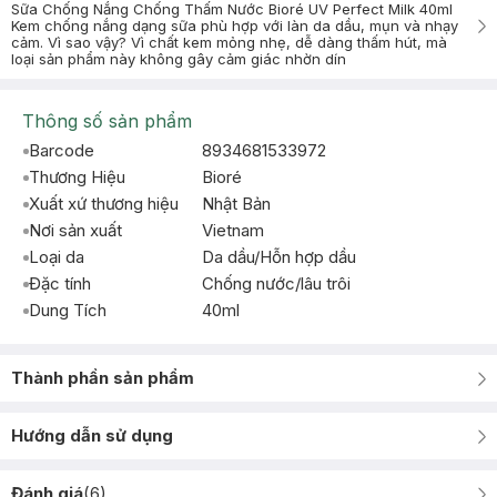
Sữa Chống Nắng Chống Thấm Nước Bioré UV Perfect Milk 40ml
Kem chống nắng dạng sữa phù hợp với làn da dầu, mụn và nhạy
cảm. Vì sao vậy? Vì chất kem mỏng nhẹ, dễ dàng thấm hút, mà
loại sản phẩm này không gây cảm giác nhờn dín
Thông số sản phẩm
Barcode
8934681533972
Thương Hiệu
Bioré
Xuất xứ thương hiệu
Nhật Bản
Nơi sản xuất
Vietnam
Loại da
Da dầu/Hỗn hợp dầu
Đặc tính
Chống nước/lâu trôi
Dung Tích
40ml
Thành phần sản phẩm
Hướng dẫn sử dụng
Đánh giá
(
6
)