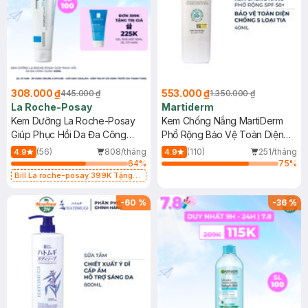
308.000 ₫
553.000 ₫
445.000 ₫
1.350.000 ₫
La Roche-Posay
Martiderm
Kem Dưỡng La Roche-Posay
Kem Chống Nắng MartiDerm
Giúp Phục Hồi Da Đa Công
Phổ Rộng Bảo Vệ Toàn Diện
Dụng 40ml
40ml
(56)
808/tháng
(110)
251/tháng
4.9
4.9
64
%
75
%
Bill La roche-posay 399K Tặng
Gel rửa mặt da dầu nhạy cảm 50ml
(SL có hạn)
-
60
%
-
36
%