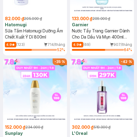
82.000 ₫
133.000 ₫
205.000 ₫
209.000 ₫
Hatomugi
Garnier
Sữa Tắm Hatomugi Dưỡng Ẩm
Nước Tẩy Trang Garnier Dành
Chiết Xuất Ý Dĩ 800ml
Cho Da Dầu Và Mụn 400ml
(Mới)
(123)
714/tháng
(69)
907/tháng
4.9
4.9
52
%
64
%
-
35
%
-
42
%
152.000 ₫
302.000 ₫
234.000 ₫
519.000 ₫
Sunplay
L'Oreal