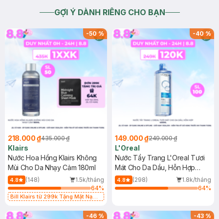
GỢI Ý DÀNH RIÊNG CHO BẠN
-
50
%
-
40
%
218.000 ₫
149.000 ₫
435.000 ₫
249.000 ₫
Klairs
L'Oreal
Nước Hoa Hồng Klairs Không
Nước Tẩy Trang L'Oreal Tươi
Mùi Cho Da Nhạy Cảm 180ml
Mát Cho Da Dầu, Hỗn Hợp
400ml
(148)
1.5k/tháng
(298)
1.8k/tháng
4.8
4.8
64
%
64
%
Bill Klairs từ 299k Tặng Mặt Nạ
Làm Dịu Da & Kiểm Soát Dầu Nhờn
25ml (SL Có Hạn)
-
46
%
-
43
%