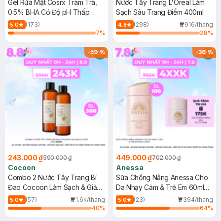
Gel Rửa Mặt Cosrx Tràm Trà,
Nước Tẩy Trang L'Oreal Làm
0.5% BHA Có Độ pH Thấp
Sạch Sâu Trang Điểm 400ml
150ml
(173)
(298)
916/tháng
5.0
4.8
7
%
28
%
-
59
%
-
36
%
243.000 ₫
449.000 ₫
590.000 ₫
702.000 ₫
Cocoon
Anessa
Combo 2 Nước Tẩy Trang Bí
Sữa Chống Nắng Anessa Cho
Đao Cocoon Làm Sạch & Giảm
Da Nhạy Cảm & Trẻ Em 60ml
Dầu 500ml
(Mới)
(57)
1.6k/tháng
(23)
394/tháng
5.0
5.0
40
%
64
%