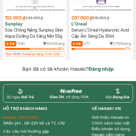
152.000 ₫
297.000 ₫
234.000 ₫
519.000 ₫
Sunplay
L'Oreal
Sữa Chống Nắng Sunplay Skin
Serum L'Oreal Hyaluronic Acid
Aqua Dưỡng Da Sáng Mịn 55g
Cấp Ẩm Sáng Da 30ml
(108)
454/tháng
(27)
279/tháng
4.9
4.9
48
%
7
%
Bill 199K Sunplay tặng Tinh Chất
Chống Nắng 7g trị giá 30K (SL có
hạn)
Bạn đã có tài khoản Hasaki?
Đăng nhập
return
nowfree
price
HỖ TRỢ KHÁCH HÀNG
VỀ HASAKI.VN
Hotline:
1800 6324
Giới thiệu Hasaki.vn
(Miễn phí , 08-22h kể cả T7, CN)
Chính sách bảo mật
Điều khoản sử dụng
Các câu hỏi thường gặp
Hasaki cẩm nang