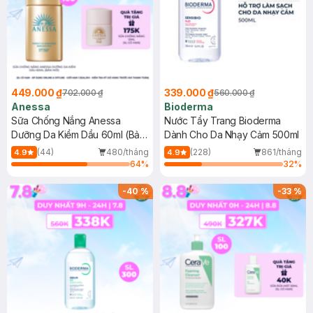
449.000 ₫
339.000 ₫
702.000 ₫
560.000 ₫
Anessa
Bioderma
Sữa Chống Nắng Anessa
Nước Tẩy Trang Bioderma
Dưỡng Da Kiềm Dầu 60ml (Bản
Dành Cho Da Nhạy Cảm 500ml
Mới)
(44)
480/tháng
(228)
861/tháng
4.9
4.9
64
%
32
%
-
40
%
-
33
%