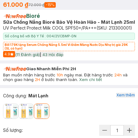
61.000 ₫
72.000 ₫
-
15
%
Bioré
Sữa Chống Nắng Bioré Bảo Vệ Hoàn Hảo - Mát Lạnh 25ml
UV Perfect Protect Milk COOL SPF50+/PA+++
(SKU:
213300001
)
Số công bố với Bộ Y Tế : 004/21/CBMP-DN
Bill 179K tặng Serum Chống Nắng 5.5ml Vi Điểm Màng Nước Dịu Nhẹ trị giá 29K
(SL có hạn)
4.9
(
11
Đánh giá)
|
43
Hỏi đáp
Start Icon
Giao Nhanh Miễn Phí 2H
Bạn muốn nhận hàng trước
10h
ngày mai. Đặt hàng trước
24h
và
chọn giao hàng
2H
ở bước thanh toán.
Xem chi tiết
Xem thêm
Công dụng
:
Mát Lạnh
Số lượng: