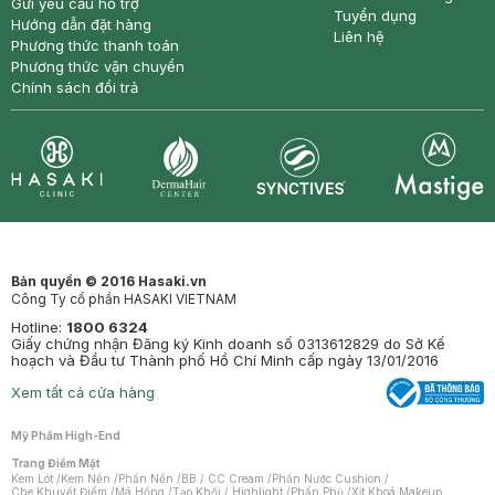
Gửi yêu cầu hỗ trợ
Tuyển dụng
Hướng dẫn đặt hàng
Liên hệ
Phương thức thanh toán
Phương thức vận chuyển
Chính sách đổi trả
Synctives
Clinic
Dermahair
Mastige
Bản quyền © 2016 Hasaki.vn
Công Ty cổ phần HASAKI VIETNAM
Hotline:
1800 6324
Giấy chứng nhận Đăng ký Kinh doanh số 0313612829 do Sở Kế
hoạch và Đầu tư Thành phố Hồ Chí Minh cấp ngày 13/01/2016
Xem tất cả cửa hàng
Mỹ Phẩm High-End
Trang Điểm Mặt
Kem Lót
/
Kem Nền
/
Phấn Nền
/
BB / CC Cream
/
Phấn Nước Cushion
/
Che Khuyết Điểm
/
Má Hồng
/
Tạo Khối / Highlight
/
Phấn Phủ
/
Xịt Khoá Makeup