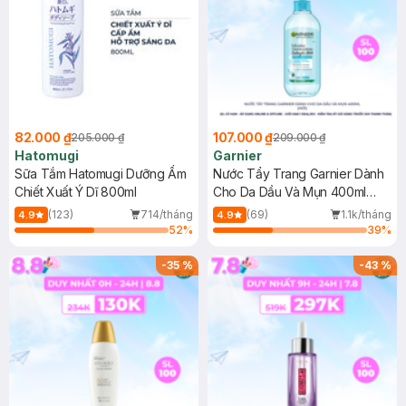
82.000 ₫
107.000 ₫
205.000 ₫
209.000 ₫
Hatomugi
Garnier
Sữa Tắm Hatomugi Dưỡng Ẩm
Nước Tẩy Trang Garnier Dành
Chiết Xuất Ý Dĩ 800ml
Cho Da Dầu Và Mụn 400ml
(Mới)
(123)
714/tháng
(69)
1.1k/tháng
4.9
4.9
52
%
39
%
-
35
%
-
43
%