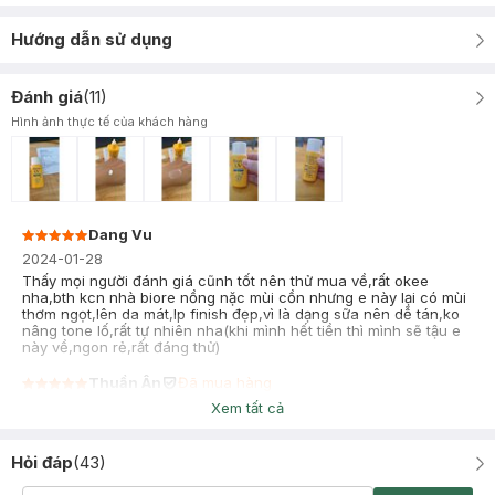
Hướng dẫn sử dụng
Đánh giá
(
11
)
Hình ảnh thực tế của khách hàng
Dang Vu
2024-01-28
Thấy mọi người đánh giá cũnh tốt nên thử mua về,rất okee
nha,bth kcn nhà biore nồng nặc mùi cồn nhưng e này lại có mùi
thơm ngọt,lên da mát,lp finish đẹp,vì là dạng sữa nên dễ tán,ko
nâng tone lố,rất tự nhiên nha(khi mình hết tiền thì mình sẽ tậu e
này về,ngon rẻ,rất đáng thử)
Thuần Ân
Đã mua hàng
2023-08-29
Xem tất cả
Không mát lắm, thoa cũng bình thường thôi, mùi dịu nhẹ, thấm
nhanh vào da
Hỏi đáp
(
43
)