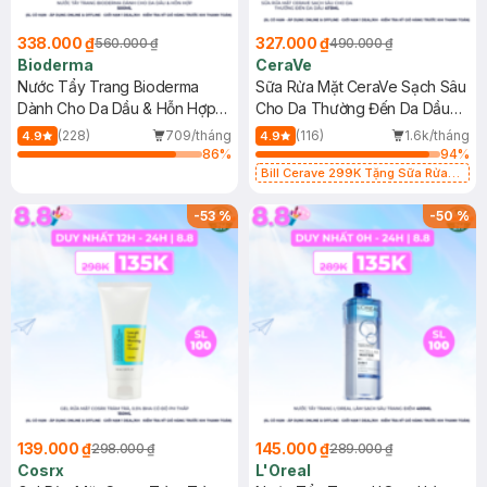
338.000 ₫
327.000 ₫
560.000 ₫
490.000 ₫
Bioderma
CeraVe
Nước Tẩy Trang Bioderma
Sữa Rửa Mặt CeraVe Sạch Sâu
Dành Cho Da Dầu & Hỗn Hợp
Cho Da Thường Đến Da Dầu
500ml
473ml
(228)
709/tháng
(116)
1.6k/tháng
4.9
4.9
86
%
94
%
Bill Cerave 299K Tặng Sữa Rửa
Mặt Cerave 30ml (SL có hạn)
-
53
%
-
50
%
139.000 ₫
145.000 ₫
298.000 ₫
289.000 ₫
Cosrx
L'Oreal