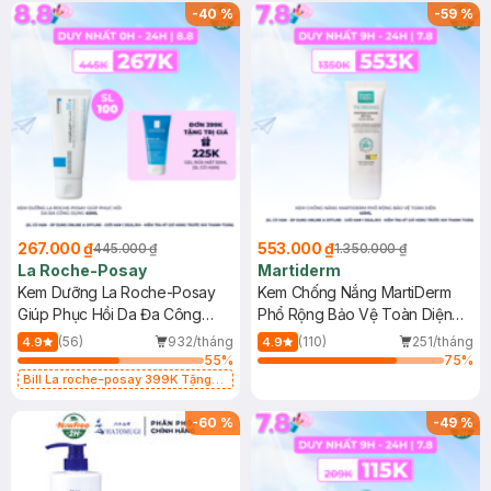
-
40
%
-
59
%
267.000 ₫
553.000 ₫
445.000 ₫
1.350.000 ₫
La Roche-Posay
Martiderm
Kem Dưỡng La Roche-Posay
Kem Chống Nắng MartiDerm
Giúp Phục Hồi Da Đa Công
Phổ Rộng Bảo Vệ Toàn Diện
Dụng 40ml
40ml
(56)
932/tháng
(110)
251/tháng
4.9
4.9
55
%
75
%
Bill La roche-posay 399K Tặng
Gel rửa mặt da dầu nhạy cảm 50ml
(SL có hạn)
-
60
%
-
49
%