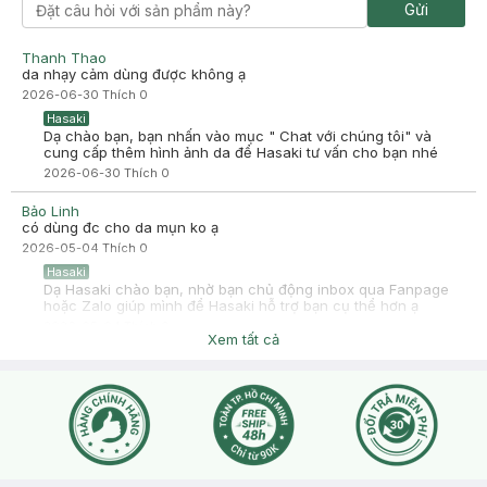
Gửi
Thanh Thao
da nhạy cảm dùng được không ạ
2026-06-30
Thích
0
Hasaki
Dạ chào bạn, bạn nhấn vào mục " Chat với chúng tôi" và
cung cấp thêm hình ảnh da để Hasaki tư vấn cho bạn nhé
2026-06-30
Thích
0
Bảo Linh
có dùng đc cho da mụn ko ạ
2026-05-04
Thích
0
Hasaki
Dạ Hasaki chào bạn, nhờ bạn chủ động inbox qua Fanpage
hoặc Zalo giúp mình để Hasaki hỗ trợ bạn cụ thể hơn ạ
2026-05-04
Thích
0
Xem tất cả