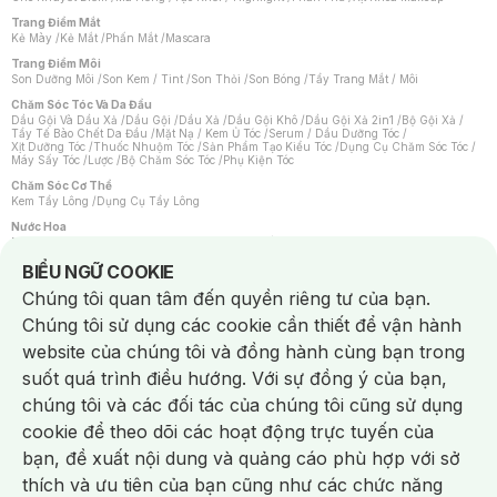
Trang Điểm Mắt
Kẻ Mày
/
Kẻ Mắt
/
Phấn Mắt
/
Mascara
Trang Điểm Môi
Son Dưỡng Môi
/
Son Kem / Tint
/
Son Thỏi
/
Son Bóng
/
Tẩy Trang Mắt / Môi
Chăm Sóc Tóc Và Da Đầu
Dầu Gội Và Dầu Xả
/
Dầu Gội
/
Dầu Xả
/
Dầu Gội Khô
/
Dầu Gội Xả 2in1
/
Bộ Gội Xả
/
Tẩy Tế Bào Chết Da Đầu
/
Mặt Nạ / Kem Ủ Tóc
/
Serum / Dầu Dưỡng Tóc
/
Xịt Dưỡng Tóc
/
Thuốc Nhuộm Tóc
/
Sản Phẩm Tạo Kiểu Tóc
/
Dụng Cụ Chăm Sóc Tóc
/
Máy Sấy Tóc
/
Lược
/
Bộ Chăm Sóc Tóc
/
Phụ Kiện Tóc
Chăm Sóc Cơ Thể
Kem Tẩy Lông
/
Dụng Cụ Tẩy Lông
Nước Hoa
Nước Hoa Nữ
/
Nước Hoa Nam
/
Nước Hoa Cao Cấp
/
Xịt Thơm Toàn Thân
/
Nước Hoa Vùng Kín
Notice about cookies usage
BIỂU NGỮ COOKIE
Chăm Sóc Cá Nhân
Chúng tôi quan tâm đến quyền riêng tư của bạn.
Chống Muỗi
/
Khẩu Trang
/
Máy Massage
/
Mặt Nạ Xông Hơi
/
Nước Rửa Tay
/
Sản Phẩm Chăm Sóc Khác
/
Bàn Chải Đánh Răng
/
Bàn Chải Điện
/
Chúng tôi sử dụng các cookie cần thiết để vận hành
Hỗ Trợ Trắng Răng
/
Kem Đánh Răng
/
Máy Tăm Nước
/
Nước Súc Miệng
/
Tăm / Chỉ Nha Khoa
/
Xịt Thơm Miệng
/
Dung Dịch Vệ Sinh
/
Dưỡng Vùng Kín
/
website của chúng tôi và đồng hành cùng bạn trong
Khăn Ướt Vệ Sinh Vùng Kín
/
Băng Vệ Sinh
/
Tampon
/
Bọt Cạo Râu
/
Dao Cạo Râu
/
Máy Cạo Râu
suốt quá trình điều hướng. Với sự đồng ý của bạn,
Vấn Đề Về Da
chúng tôi và các đối tác của chúng tôi cũng sử dụng
Da Dầu / Lỗ Chân Lông To
/
Da Khô / Mất Nước
/
Da Lão Hóa
/
Da Mụn
/
Da Nhạy Cảm / Kích Ứng
/
Da Xỉn Màu
/
Thâm / Nám / Tàn Nhang
/
cookie để theo dõi các hoạt động trực tuyến của
Quầng Thâm & Bọng Mắt
/
Sẹo
/
Viêm Da Cơ Địa
bạn, đề xuất nội dung và quảng cáo phù hợp với sở
Dụng Cụ / Phụ Kiện Chăm Sóc Da
Chat i
Bông Tẩy Trang
/
Khăn Lau Mặt Khô
/
Dụng Cụ / Máy Rửa Mặt
/
Máy Chăm Sóc Da
/
thích và ưu tiên của bạn cũng như các chức năng
Dụng Cụ Chăm Sóc Khác