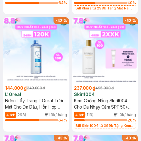
64
%
40
%
Bill Klairs từ 299k Tặng Mặt Nạ
Làm Dịu Da & Kiểm Soát Dầu Nhờn
25ml (SL Có Hạn)
-
42
%
-
52
%
144.000 ₫
237.000 ₫
249.000 ₫
495.000 ₫
L'Oreal
Skin1004
Nước Tẩy Trang L'Oreal Tươi
Kem Chống Nắng Skin1004
Mát Cho Da Dầu, Hỗn Hợp
Cho Da Nhạy Cảm SPF 50+
400ml
50ml
(298)
1.9k/tháng
(119)
1.0k/tháng
4.8
4.8
64
%
20
%
Bill Skin1004 từ 399k Tặng Kem
Chống Nắng Cho Da Nhạy Cảm
SPF 50+ 20ml (SL Có Hạn)
-
43
%
-
40
%