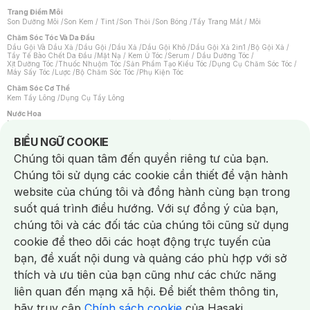
Trang Điểm Môi
Son Dưỡng Môi
/
Son Kem / Tint
/
Son Thỏi
/
Son Bóng
/
Tẩy Trang Mắt / Môi
Chăm Sóc Tóc Và Da Đầu
Dầu Gội Và Dầu Xả
/
Dầu Gội
/
Dầu Xả
/
Dầu Gội Khô
/
Dầu Gội Xả 2in1
/
Bộ Gội Xả
/
Tẩy Tế Bào Chết Da Đầu
/
Mặt Nạ / Kem Ủ Tóc
/
Serum / Dầu Dưỡng Tóc
/
Xịt Dưỡng Tóc
/
Thuốc Nhuộm Tóc
/
Sản Phẩm Tạo Kiểu Tóc
/
Dụng Cụ Chăm Sóc Tóc
/
Máy Sấy Tóc
/
Lược
/
Bộ Chăm Sóc Tóc
/
Phụ Kiện Tóc
Chăm Sóc Cơ Thể
Kem Tẩy Lông
/
Dụng Cụ Tẩy Lông
Nước Hoa
Nước Hoa Nữ
/
Nước Hoa Nam
/
Nước Hoa Cao Cấp
/
Xịt Thơm Toàn Thân
/
Nước Hoa Vùng Kín
Notice about cookies usage
BIỂU NGỮ COOKIE
Chăm Sóc Cá Nhân
Chúng tôi quan tâm đến quyền riêng tư của bạn.
Chống Muỗi
/
Khẩu Trang
/
Máy Massage
/
Mặt Nạ Xông Hơi
/
Nước Rửa Tay
/
Sản Phẩm Chăm Sóc Khác
/
Bàn Chải Đánh Răng
/
Bàn Chải Điện
/
Chúng tôi sử dụng các cookie cần thiết để vận hành
Hỗ Trợ Trắng Răng
/
Kem Đánh Răng
/
Máy Tăm Nước
/
Nước Súc Miệng
/
Tăm / Chỉ Nha Khoa
/
Xịt Thơm Miệng
/
Dung Dịch Vệ Sinh
/
Dưỡng Vùng Kín
/
website của chúng tôi và đồng hành cùng bạn trong
Khăn Ướt Vệ Sinh Vùng Kín
/
Băng Vệ Sinh
/
Tampon
/
Bọt Cạo Râu
/
Dao Cạo Râu
/
Máy Cạo Râu
suốt quá trình điều hướng. Với sự đồng ý của bạn,
Vấn Đề Về Da
chúng tôi và các đối tác của chúng tôi cũng sử dụng
Da Dầu / Lỗ Chân Lông To
/
Da Khô / Mất Nước
/
Da Lão Hóa
/
Da Mụn
/
Da Nhạy Cảm / Kích Ứng
/
Da Xỉn Màu
/
Thâm / Nám / Tàn Nhang
/
cookie để theo dõi các hoạt động trực tuyến của
Quầng Thâm & Bọng Mắt
/
Sẹo
/
Viêm Da Cơ Địa
bạn, đề xuất nội dung và quảng cáo phù hợp với sở
Dụng Cụ / Phụ Kiện Chăm Sóc Da
Chat i
Bông Tẩy Trang
/
Khăn Lau Mặt Khô
/
Dụng Cụ / Máy Rửa Mặt
/
Máy Chăm Sóc Da
/
thích và ưu tiên của bạn cũng như các chức năng
Dụng Cụ Chăm Sóc Khác
liên quan đến mạng xã hội. Để biết thêm thông tin,
hãy truy cập
Chính sách cookie
của Hasaki.
NowFree 2H
Giao Nhanh Miễn Phí 2H
Xem chi tiết