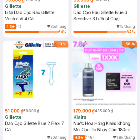
Gillette
Gillette
Lưỡi Dao Cạo Râu Gillette
Dao Cạo Râu Gillette Blue 3
Vector Vỉ 4 Cái
Sensitive 3 Lưỡi (4 Cây)
(4)
35/tháng
15/tháng
4.5
64
%
64
%
-
13
%
-
59
%
51.000 ₫
179.000 ₫
58.909 ₫
435.000 ₫
Gillette
Klairs
Dao Cạo Gillette Blue 2 Flexi 7
Nước Hoa Hồng Klairs Không
Cái
Mùi Cho Da Nhạy Cảm 180ml
20/tháng
(148)
1.8k/tháng
4.8