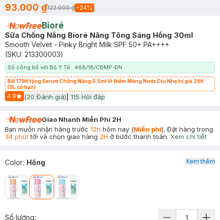
93.000 ₫
122.000 ₫
-
24
%
Bioré
Sữa Chống Nắng Bioré Nâng Tông Sáng Hồng 30ml
Smooth Velvet - Pinky Bright Milk SPF 50+ PA++++
(SKU:
213300003
)
Số công bố với Bộ Y Tế : 468/18/CBMP-ĐN
Bill 179K tặng Serum Chống Nắng 5.5ml Vi Điểm Màng Nước Dịu Nhẹ trị giá 29K
(SL có hạn)
4.9
(
20
Đánh giá)
|
115
Hỏi đáp
Start Icon
Giao Nhanh Miễn Phí 2H
Bạn muốn nhận hàng trước
12h
hôm nay (
Miễn phí
). Đặt hàng trong
34 phút
tới và chọn giao hàng
2H
ở bước thanh toán.
Xem chi tiết
Xem thêm
Color
:
Hồng
Số lượng: