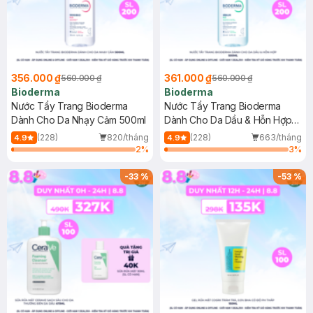
356.000 ₫
361.000 ₫
560.000 ₫
560.000 ₫
Bioderma
Bioderma
Nước Tẩy Trang Bioderma
Nước Tẩy Trang Bioderma
Dành Cho Da Nhạy Cảm 500ml
Dành Cho Da Dầu & Hỗn Hợp
500ml
(228)
820/tháng
(228)
663/tháng
4.9
4.9
2
%
3
%
-
33
%
-
53
%