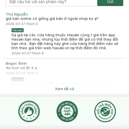
Gửi
2025-07-26
kcn dạng sữa lỏng , nâng tone nhẹ, finish bóng , mùi hắc
Thư Nguyễn
-
2025-07-26
Hasaki
giá bán online có giống giá bán ở ngoài shop ko ạ?
Hasaki xin chào! Hasaki cảm ơn Chi Chi đã dành thời gian
2026-07-27
Thích
0
đánh giá. Sự hài lòng của khách hàng là động lực to lớn để
Hasaki ngày càng phát triển hơn nữa về chất lượng dịch vụ.
Hasaki
Cảm ơn bạn đã tin tưởng và mua sắm tại Hasaki!
Dạ giá tại các cửa hàng thuộc Hasaki cùng 1 giá trên app
Hasaki bạn nha, nhưng tùy thời điểm để giá có thể thay đổi
bạn nha . Bạn đặt hàng hay ghé cửa hàng thời điểm nào sẽ
tính theo giá trên web hasaki.vn tại thời điểm đó nhé
2026-07-27
Thích
0
Bngoc Đinh
da mụn sd đc k ạ
2026-07-22
Thích
0
Hasaki
Dạ Hasaki xin chào, để tiện hỗ trợ hơn, nhờ bạn nhắn qua
fanpage Facebook cho Hasaki xin thêm tình trạng da bạn nhé
Xem tất cả
!
2026-07-23
Thích
0