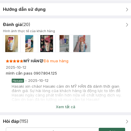
Hướng dẫn sử dụng
Đánh giá
(
20
)
Hình ảnh thực tế của khách hàng
MỸ HÂN
Đã mua hàng
2025-10-12
mình cần pass 0907.804.125
-
2025-10-12
Hasaki
Hasaki xin chào! Hasaki cảm ơn MỸ HÂN đã dành thời gian
đánh giá. Sự hài lòng của khách hàng là động lực to lớn để
Hasaki ngày càng phát triển hơn nữa về chất lượng dịch vụ.
Cảm ơn bạn đã tin tưởng và mua sắm tại Hasaki!
Xem tất cả
Hỏi đáp
(
115
)
Chi Chi
Đã mua hàng