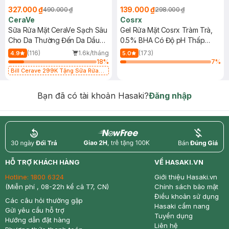
327.000 ₫
139.000 ₫
490.000 ₫
298.000 ₫
CeraVe
Cosrx
Sữa Rửa Mặt CeraVe Sạch Sâu
Gel Rửa Mặt Cosrx Tràm Trà,
Cho Da Thường Đến Da Dầu
0.5% BHA Có Độ pH Thấp
473ml
150ml
(116)
1.6k/tháng
(173)
4.9
5.0
18
%
7
%
Bill Cerave 299K Tặng Sữa Rửa
Mặt Cerave 30ml (SL có hạn)
Bạn đã có tài khoản Hasaki?
Đăng nhập
return
nowfree
price
HỖ TRỢ KHÁCH HÀNG
VỀ HASAKI.VN
Hotline:
1800 6324
Giới thiệu Hasaki.vn
(Miễn phí , 08-22h kể cả T7, CN)
Chính sách bảo mật
Điều khoản sử dụng
Các câu hỏi thường gặp
Hasaki cẩm nang
Gửi yêu cầu hỗ trợ
Tuyển dụng
Hướng dẫn đặt hàng
Liên hệ