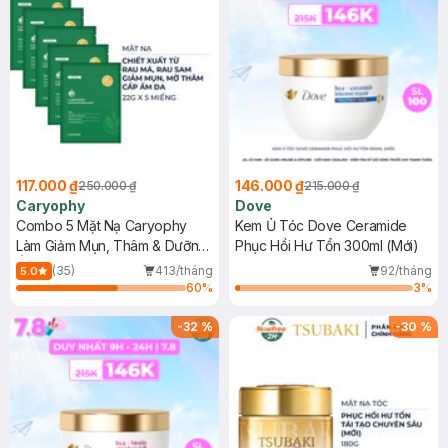
117.000 ₫
146.000 ₫
250.000 ₫
215.000 ₫
Caryophy
Dove
Combo 5 Mặt Nạ Caryophy
Kem Ủ Tóc Dove Ceramide
Làm Giảm Mụn, Thâm & Dưỡng
Phục Hồi Hư Tổn 300ml (Mới)
Ẩm Da 22g
(35)
413/tháng
92/tháng
5.0
60
%
3
%
-
32
%
-
30
%