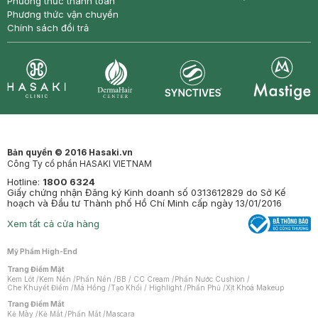
Phương thức thanh toán
Phương thức vận chuyển
Chính sách đổi trả
Synctives
Clinic
Dermahair
Mastige
Bản quyền © 2016 Hasaki.vn
Công Ty cổ phần HASAKI VIETNAM
Hotline:
1800 6324
Giấy chứng nhận Đăng ký Kinh doanh số 0313612829 do Sở Kế
hoạch và Đầu tư Thành phố Hồ Chí Minh cấp ngày 13/01/2016
Xem tất cả cửa hàng
Mỹ Phẩm High-End
Trang Điểm Mặt
Kem Lót
/
Kem Nền
/
Phấn Nền
/
BB / CC Cream
/
Phấn Nước Cushion
/
Che Khuyết Điểm
/
Má Hồng
/
Tạo Khối / Highlight
/
Phấn Phủ
/
Xịt Khoá Makeup
Trang Điểm Mắt
Kẻ Mày
/
Kẻ Mắt
/
Phấn Mắt
/
Mascara