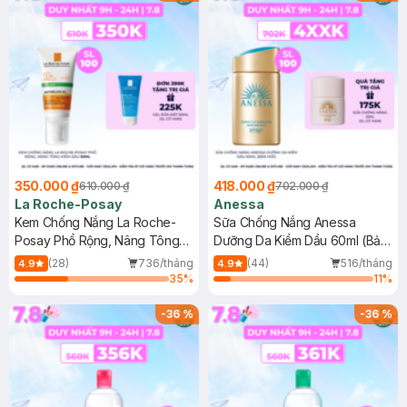
350.000 ₫
418.000 ₫
610.000 ₫
702.000 ₫
La Roche-Posay
Anessa
Kem Chống Nắng La Roche-
Sữa Chống Nắng Anessa
Posay Phổ Rộng, Nâng Tông
Dưỡng Da Kiềm Dầu 60ml (Bản
Kiềm Dầu 50ml
Mới)
(28)
736/tháng
(44)
516/tháng
4.9
4.9
35
%
11
%
-
36
%
-
36
%