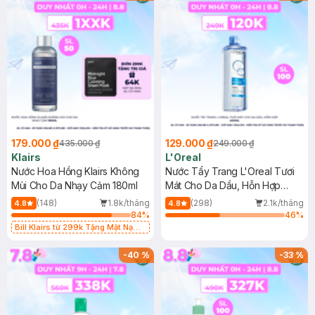
179.000 ₫
129.000 ₫
435.000 ₫
249.000 ₫
Klairs
L'Oreal
Nước Hoa Hồng Klairs Không
Nước Tẩy Trang L'Oreal Tươi
Mùi Cho Da Nhạy Cảm 180ml
Mát Cho Da Dầu, Hỗn Hợp
400ml
(148)
1.8k/tháng
(298)
2.1k/tháng
4.8
4.8
84
%
46
%
Bill Klairs từ 299k Tặng Mặt Nạ
Làm Dịu Da & Kiểm Soát Dầu Nhờn
25ml (SL Có Hạn)
-
40
%
-
33
%