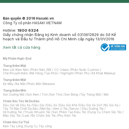
Mastige
Bản quyền © 2016 Hasaki.vn
Công Ty cổ phần HASAKI VIETNAM
Hotline:
1800 6324
Giấy chứng nhận Đăng ký Kinh doanh số 0313612829 do Sở Kế
hoạch và Đầu tư Thành phố Hồ Chí Minh cấp ngày 13/01/2016
Xem tất cả cửa hàng
Mỹ Phẩm High-End
Trang Điểm Mặt
Kem Lót
/
Kem Nền
/
Phấn Nền
/
BB / CC Cream
/
Phấn Nước Cushion
/
Che Khuyết Điểm
/
Má Hồng
/
Tạo Khối / Highlight
/
Phấn Phủ
/
Xịt Khoá Makeup
Trang Điểm Mắt
Kẻ Mày
/
Kẻ Mắt
/
Phấn Mắt
/
Mascara
Trang Điểm Môi
Son Dưỡng Môi
/
Son Kem / Tint
/
Son Thỏi
/
Son Bóng
/
Tẩy Trang Mắt / Môi
Chăm Sóc Tóc Và Da Đầu
Dầu Gội Và Dầu Xả
/
Dầu Gội
/
Dầu Xả
/
Dầu Gội Khô
/
Dầu Gội Xả 2in1
/
Bộ Gội Xả
/
Tẩy Tế Bào Chết Da Đầu
/
Mặt Nạ / Kem Ủ Tóc
/
Serum / Dầu Dưỡng Tóc
/
Xịt Dưỡng Tóc
/
Thuốc Nhuộm Tóc
/
Sản Phẩm Tạo Kiểu Tóc
/
Dụng Cụ Chăm Sóc Tóc
/
Máy Sấy Tóc
/
Lược
/
Bộ Chăm Sóc Tóc
/
Phụ Kiện Tóc
Chăm Sóc Cơ Thể
Kem Tẩy Lông
/
Dụng Cụ Tẩy Lông