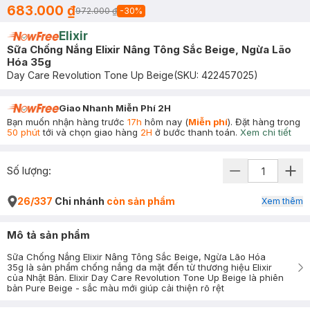
683.000 ₫
972.000 ₫
-
30
%
Elixir
Sữa Chống Nắng Elixir Nâng Tông Sắc Beige, Ngừa Lão
Hóa 35g
Day Care Revolution Tone Up Beige
(SKU:
422457025
)
Giao Nhanh Miễn Phí 2H
Bạn muốn nhận hàng trước
17h
hôm nay (
Miễn phí
). Đặt hàng trong
50 phút
tới và chọn giao hàng
2H
ở bước thanh toán.
Xem chi tiết
Số lượng:
26/337
Chi nhánh
còn sản phẩm
Xem thêm
Mô tả sản phẩm
Sữa Chống Nắng Elixir Nâng Tông Sắc Beige, Ngừa Lão Hóa
35g là sản phẩm chống nắng da mặt đến từ thương hiệu Elixir
của Nhật Bản. Elixir Day Care Revolution Tone Up Beige là phiên
bản Pure Beige - sắc màu mới giúp cải thiện rõ rệt