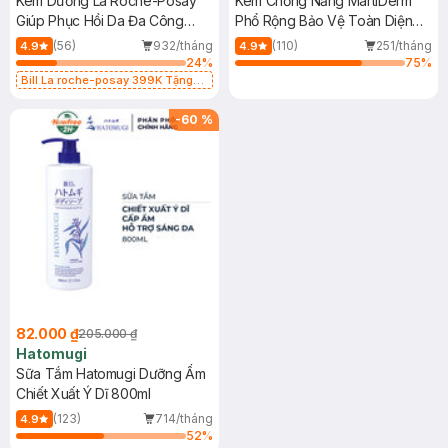
Kem Dưỡng La Roche-Posay
Kem Chống Nắng MartiDerm
Giúp Phục Hồi Da Đa Công
Phổ Rộng Bảo Vệ Toàn Diện
Dụng 40ml
40ml
(56)
932/tháng
(110)
251/tháng
4.9
4.9
24
%
75
%
Bill La roche-posay 399K Tặng
Gel rửa mặt da dầu nhạy cảm 50ml
(SL có hạn)
-
60
%
82.000 ₫
205.000 ₫
Hatomugi
Sữa Tắm Hatomugi Dưỡng Ẩm
Chiết Xuất Ý Dĩ 800ml
(123)
714/tháng
4.9
52
%