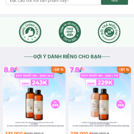
GỢI Ý DÀNH RIÊNG CHO BẠN
-
59
%
-
61
%
243.000 ₫
229.000 ₫
590.000 ₫
590.000 ₫