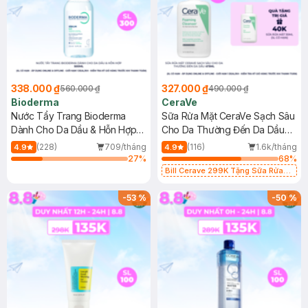
338.000 ₫
327.000 ₫
560.000 ₫
490.000 ₫
Bioderma
CeraVe
Nước Tẩy Trang Bioderma
Sữa Rửa Mặt CeraVe Sạch Sâu
Dành Cho Da Dầu & Hỗn Hợp
Cho Da Thường Đến Da Dầu
500ml
473ml
(228)
709/tháng
(116)
1.6k/tháng
4.9
4.9
27
%
68
%
Bill Cerave 299K Tặng Sữa Rửa
Mặt Cerave 30ml (SL có hạn)
-
53
%
-
50
%