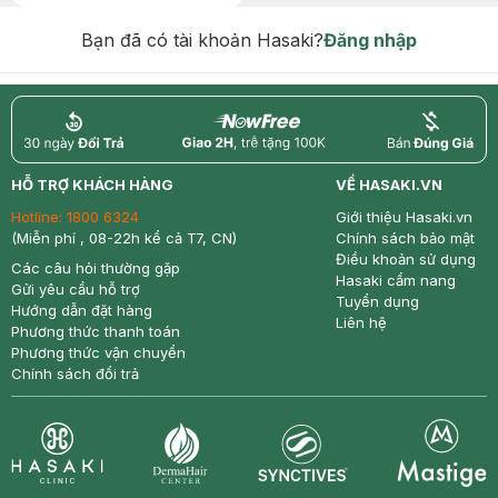
Bạn đã có tài khoản Hasaki?
Đăng nhập
return
nowfree
price
HỖ TRỢ KHÁCH HÀNG
VỀ HASAKI.VN
Hotline:
1800 6324
Giới thiệu Hasaki.vn
(Miễn phí , 08-22h kể cả T7, CN)
Chính sách bảo mật
Điều khoản sử dụng
Các câu hỏi thường gặp
Hasaki cẩm nang
Gửi yêu cầu hỗ trợ
Tuyển dụng
Hướng dẫn đặt hàng
Liên hệ
Phương thức thanh toán
Phương thức vận chuyển
Chính sách đổi trả
Synctives
Clinic
Dermahair