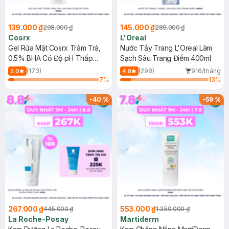
139.000 ₫
145.000 ₫
298.000 ₫
289.000 ₫
Cosrx
L'Oreal
Gel Rửa Mặt Cosrx Tràm Trà,
Nước Tẩy Trang L'Oreal Làm
0.5% BHA Có Độ pH Thấp
Sạch Sâu Trang Điểm 400ml
150ml
(173)
(298)
916/tháng
5.0
4.8
7
%
13
%
-
40
%
-
59
%
267.000 ₫
553.000 ₫
445.000 ₫
1.350.000 ₫
La Roche-Posay
Martiderm