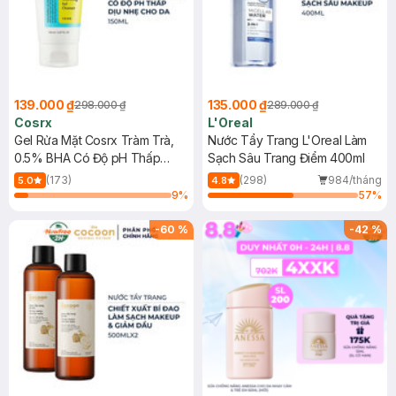
139.000 ₫
135.000 ₫
298.000 ₫
289.000 ₫
Cosrx
L'Oreal
Gel Rửa Mặt Cosrx Tràm Trà,
Nước Tẩy Trang L'Oreal Làm
0.5% BHA Có Độ pH Thấp
Sạch Sâu Trang Điểm 400ml
150ml
(173)
(298)
984/tháng
5.0
4.8
9
%
57
%
-
60
%
-
42
%