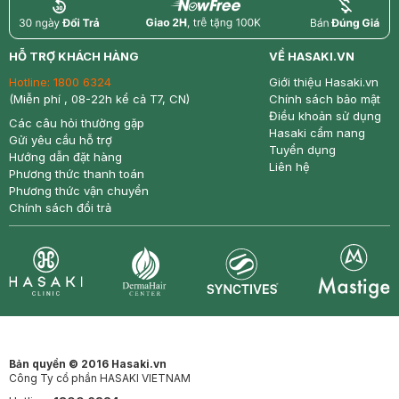
return
nowfree
price
HỖ TRỢ KHÁCH HÀNG
VỀ HASAKI.VN
Hotline:
1800 6324
Giới thiệu Hasaki.vn
(Miễn phí , 08-22h kể cả T7, CN)
Chính sách bảo mật
Điều khoản sử dụng
Các câu hỏi thường gặp
Hasaki cẩm nang
Gửi yêu cầu hỗ trợ
Tuyển dụng
Hướng dẫn đặt hàng
Liên hệ
Phương thức thanh toán
Phương thức vận chuyển
Chính sách đổi trả
Synctives
Clinic
Dermahair
Mastige
Bản quyền © 2016 Hasaki.vn
Công Ty cổ phần HASAKI VIETNAM