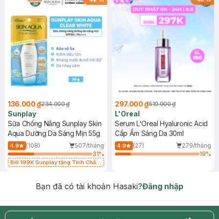
136.000 ₫
297.000 ₫
234.000 ₫
519.000 ₫
Sunplay
L'Oreal
Sữa Chống Nắng Sunplay Skin
Serum L'Oreal Hyaluronic Acid
Aqua Dưỡng Da Sáng Mịn 55g
Cấp Ẩm Sáng Da 30ml
(108)
507/tháng
(27)
279/tháng
4.9
4.9
31
%
19
%
Bill 199K Sunplay tặng Tinh Chất
Chống Nắng 7g trị giá 30K (SL có
hạn)
Bạn đã có tài khoản Hasaki?
Đăng nhập