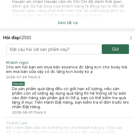
Hasaki xin chào! Hasaki cảm ơn Chi Chi đã dành thời gian
đánh giá. Sự hài lòng của khách hàng là động lực to lớn để
Hasaki ngày càng phát triển hơn nữa về chất lượng dịch vụ.
Cảm ơn bạn đã tin tưởng và mua sắm tại Hasaki!
Xem tất cả
Long Nguyễn Đăng
Đã mua hàng
2025-05-12
Hỏi đáp
(
250
)
ok hài lòng nha mấy ní tuy nâng tông ko mạnh lắm nhma bám
khá tốt chắc chống nắng hiệu quả ă nên mua
Gửi
-
2025-05-12
Hasaki
Hasaki xin chào! Hasaki cảm ơn Long Nguyễn Đăng đã dành
thời gian đánh giá. Sự hài lòng của khách hàng là động lực to
Khánh ngọc
lớn để Hasaki ngày càng phát triển hơn nữa về chất lượng
Cho em hòi bạn em mua bản essence đc tặng kcn cho body mà
dịch vụ. Cảm ơn bạn đã tin tưởng và mua sắm tại Hasaki!
em mia bản sữa vậy có đc tặng kcn body ko ạ
2026-07-29
Thích
0
Hasaki
Dạ sản phẩm quà tặng đều có giới hạn số lượng, nếu sản
phẩm còn số lượng áp dụng quà tặng thì hệ thống sẽ tự add
vào đơn hàng sản phẩm giá trị 0đ ạ, bạn có thể kiểm tra quà
tặng ở mục Tiến Hành Đặt Hàng, bạn kiểm tra kĩ đơn trước khi
nhấn Đặt Hàng.
2026-08-01
Thích
0
Thanh Lam
Bên mình đảm bảo ko lộ thông tin cho khách hàng ạ. Chứ sao
đặt 2 lần gần đây nhất toàn có số lạ gọi đến bị lừa v ạ 036