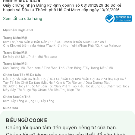
Hotline:
1800 6324
Giấy chứng nhận Đăng ký Kinh doanh số 0313612829 do Sở Kế
hoạch và Đầu tư Thành phố Hồ Chí Minh cấp ngày 13/01/2016
Xem tất cả cửa hàng
Mỹ Phẩm High-End
Trang Điểm Mặt
Kem Lót
/
Kem Nền
/
Phấn Nền
/
BB / CC Cream
/
Phấn Nước Cushion
/
Che Khuyết Điểm
/
Má Hồng
/
Tạo Khối / Highlight
/
Phấn Phủ
/
Xịt Khoá Makeup
Trang Điểm Mắt
Kẻ Mày
/
Kẻ Mắt
/
Phấn Mắt
/
Mascara
Trang Điểm Môi
Son Dưỡng Môi
/
Son Kem / Tint
/
Son Thỏi
/
Son Bóng
/
Tẩy Trang Mắt / Môi
Chăm Sóc Tóc Và Da Đầu
Dầu Gội Và Dầu Xả
/
Dầu Gội
/
Dầu Xả
/
Dầu Gội Khô
/
Dầu Gội Xả 2in1
/
Bộ Gội Xả
/
Tẩy Tế Bào Chết Da Đầu
/
Mặt Nạ / Kem Ủ Tóc
/
Serum / Dầu Dưỡng Tóc
/
Xịt Dưỡng Tóc
/
Thuốc Nhuộm Tóc
/
Sản Phẩm Tạo Kiểu Tóc
/
Dụng Cụ Chăm Sóc Tóc
/
Máy Sấy Tóc
/
Lược
/
Bộ Chăm Sóc Tóc
/
Phụ Kiện Tóc
Chăm Sóc Cơ Thể
Kem Tẩy Lông
/
Dụng Cụ Tẩy Lông
Nước Hoa
Nước Hoa Nữ
/
Nước Hoa Nam
/
Nước Hoa Cao Cấp
/
Xịt Thơm Toàn Thân
/
Nước Hoa Vùng Kín
Notice about cookies usage
BIỂU NGỮ COOKIE
Chăm Sóc Cá Nhân
Chúng tôi quan tâm đến quyền riêng tư của bạn.
Chống Muỗi
/
Khẩu Trang
/
Máy Massage
/
Mặt Nạ Xông Hơi
/
Nước Rửa Tay
/
Sản Phẩm Chăm Sóc Khác
/
Bàn Chải Đánh Răng
/
Bàn Chải Điện
/
Chúng tôi sử dụng các cookie cần thiết để vận hành
Hỗ Trợ Trắng Răng
/
Kem Đánh Răng
/
Máy Tăm Nước
/
Nước Súc Miệng
/