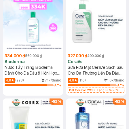
334.000 ₫
327.000 ₫
560.000 ₫
490.000 ₫
Bioderma
CeraVe
Nước Tẩy Trang Bioderma
Sữa Rửa Mặt CeraVe Sạch Sâu
Dành Cho Da Dầu & Hỗn Hợp
Cho Da Thường Đến Da Dầu
500ml
473ml
(228)
717/tháng
(116)
1.6k/tháng
4.9
4.9
87
%
87
%
Bill Cerave 299K Tặng Sữa Rửa
Mặt Cerave 30ml (SL có hạn)
-
53
%
-
53
%