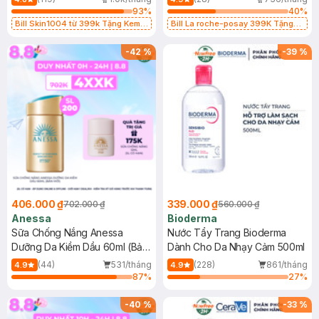
93
%
40
%
Bill Skin1004 từ 399k Tặng Kem
Bill La roche-posay 399K Tặng
Chống Nắng Cho Da Nhạy Cảm
Gel rửa mặt da dầu nhạy cảm 50ml
SPF 50+ 20ml (SL Có Hạn)
(SL có hạn)
-
42
%
-
39
%
406.000 ₫
339.000 ₫
702.000 ₫
560.000 ₫
Anessa
Bioderma
Sữa Chống Nắng Anessa
Nước Tẩy Trang Bioderma
Dưỡng Da Kiềm Dầu 60ml (Bản
Dành Cho Da Nhạy Cảm 500ml
Mới)
(44)
531/tháng
(228)
861/tháng
4.9
4.9
87
%
27
%
-
40
%
-
33
%