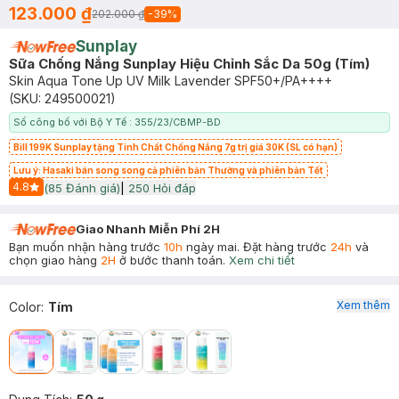
123.000 ₫
202.000 ₫
-
39
%
Sunplay
Sữa Chống Nắng Sunplay Hiệu Chỉnh Sắc Da 50g (Tím)
Skin Aqua Tone Up UV Milk Lavender SPF50+/PA++++
(SKU:
249500021
)
Số công bố với Bộ Y Tế : 355/23/CBMP-BD
Bill 199K Sunplay tặng Tinh Chất Chống Nắng 7g trị giá 30K (SL có hạn)
Lưu ý: Hasaki bán song song cả phiên bản Thường và phiên bản Tết
4.8
(
85
Đánh giá)
|
250
Hỏi đáp
Start Icon
Giao Nhanh Miễn Phí 2H
Bạn muốn nhận hàng trước
10h
ngày mai. Đặt hàng trước
24h
và
chọn giao hàng
2H
ở bước thanh toán.
Xem chi tiết
Xem thêm
Color
:
Tím