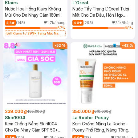
Klairs
L'Oreal
Nước Hoa Hồng Klairs Không
Nước Tẩy Trang L'Oreal Tươi
Mùi Cho Da Nhạy Cảm 180ml
Mát Cho Da Dầu, Hỗn Hợp
400ml
(148)
1.7k/tháng
(298)
2.1k/tháng
4.8
4.8
67
%
68
%
Bill Klairs từ 299k Tặng Mặt Nạ
Làm Dịu Da & Kiểm Soát Dầu Nhờn
25ml (SL Có Hạn)
-
52
%
-
43
%
239.000 ₫
350.000 ₫
495.000 ₫
610.000 ₫
Skin1004
La Roche-Posay
Kem Chống Nắng Skin1004
Kem Chống Nắng La Roche-
Cho Da Nhạy Cảm SPF 50+
Posay Phổ Rộng, Nâng Tông
50ml
Kiềm Dầu 50ml
(119)
1.0k/tháng
(28)
736/tháng
4.8
4.9