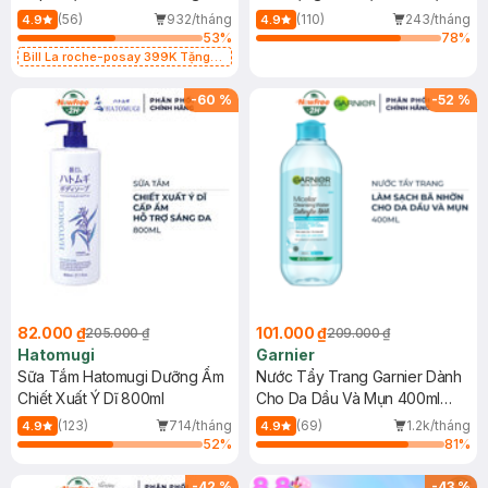
Dụng 40ml
40ml
(56)
932/tháng
(110)
243/tháng
4.9
4.9
53
%
78
%
Bill La roche-posay 399K Tặng
Gel rửa mặt da dầu nhạy cảm 50ml
(SL có hạn)
-
60
%
-
52
%
82.000 ₫
101.000 ₫
205.000 ₫
209.000 ₫
Hatomugi
Garnier
Sữa Tắm Hatomugi Dưỡng Ẩm
Nước Tẩy Trang Garnier Dành
Chiết Xuất Ý Dĩ 800ml
Cho Da Dầu Và Mụn 400ml
(Mới)
(123)
714/tháng
(69)
1.2k/tháng
4.9
4.9
52
%
81
%
-
42
%
-
43
%