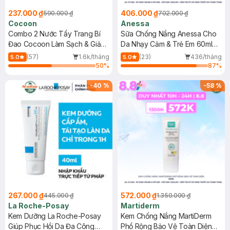
237.000 ₫
406.000 ₫
590.000 ₫
702.000 ₫
Cocoon
Anessa
Combo 2 Nước Tẩy Trang Bí
Sữa Chống Nắng Anessa Cho
Đao Cocoon Làm Sạch & Giảm
Da Nhạy Cảm & Trẻ Em 60ml
Dầu 500ml
(Mới)
(57)
1.6k/tháng
(23)
436/tháng
5.0
5.0
50
%
87
%
-
40
%
-
58
%
267.000 ₫
572.000 ₫
445.000 ₫
1.350.000 ₫
La Roche-Posay
Martiderm
Kem Dưỡng La Roche-Posay
Kem Chống Nắng MartiDerm
Giúp Phục Hồi Da Đa Công
Phổ Rộng Bảo Vệ Toàn Diện