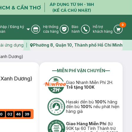
0
nhập
/
Đăng ký
Hệ thống
Bảo
Hỗ trợ
User Icon
Store Icon
Warranty Icon
Phone Icon
Cart I
oản
cửa hàng
hành
khách hàng
ải ứng dụng
Phường 8, Quận 10, Thành phố Hồ Chí Minh
Map icon
Xanh Dương)
MIỄN PHÍ VẬN CHUYỂN
(Xanh Dương)
Giao Nhanh Miễn Phí 2H.
Trễ tặng 100K
Hasaki đền bù
100%
hãng
đền bù
100%
nếu phát hiện
hàng giả
:
:
:
0
02
46
37
Giao Hàng Miễn Phí
(từ
90K tại 60 Tỉnh Thành trừ