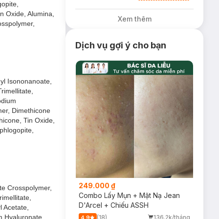
opite,
tặng Tinh Chất
Chống Nắng 7g trị
n Oxide, Alumina,
Xem thêm
giá 30K (SL có
rosspolymer,
hạn)
Dịch vụ gợi ý cho bạn
yl Isononanoate,
imellitate,
Sodium
mer, Dimethicone
hicone, Tin Oxide,
phlogopite,
249.000 ₫
te Crosspolymer,
Combo Lấy Mụn + Mặt Nạ Jean
imellitate,
D'Arcel + Chiếu ASSH
l Acetate,
m Hyaluronate,
(18)
136.2k/tháng
4.9