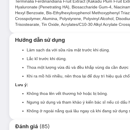
Terminalia Ferdinandiana Fruit Extract (Kakadu Plum Fruit Ex
Hyaluronate (Penetrating HA), Biosaccharide Gum-4, Niacinam
Sữa Chống Nắng Sunplay Hiệu Chỉnh Sắc Da phù hợ
Hexyl Benzoate, Bis-Ethylhexyloxyphenol Methoxyphenyl Tria
Crosspolymer, Alumina, Polystyrene, Polyvinyl Alcohol, Disodiu
Kết cấu dạng sữa phù hợp cho da dầu, da hỗn hợp, da 
Trisostearate, Tin Oxide, Acrylates/C10-30 Alkyl Acrylate Cro
Độ an toàn:
Không chứa cồn.
Hướng dẫn sử dụng
Không gây khô da.
Làm sạch da với sữa rửa mặt trước khi dùng.
Dịu nhẹ cho da nhạy cảm.
Lắc kĩ trước khi dùng.
1. Sữa Chống Nắng Sunplay Hiệu Chỉnh Sắc D
Thoa một lượng vừa đủ và đều khắp vùng da cần được b
Khi ra mồ hôi nhiều, nên thoa lại để duy trì hiệu quả ch
Lưu ý:
Không thoa lên vết thương hở hoặc bị bỏng.
Ngưng sử dụng và tham khảo ý kiến bác sĩ nếu có dấu h
Không ở ngoài nắng quá lâu ngay cả khi đang sử dụng
Đánh giá
(
85
)