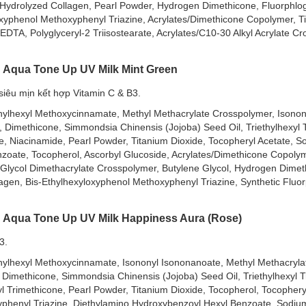
 Hydrolyzed Collagen, Pearl Powder, Hydrogen Dimethicone, Fluorphlog
ue (Xanh Dương) (
Mẫu mới nhất!
)
xyphenol Methoxyphenyl Triazine, Acrylates/Dimethicone Copolymer, Ti
EDTA, Polyglyceryl-2 Triisostearate, Acrylates/C10-30 Alkyl Acrylate C
n Aqua Tone Up UV Milk Mint Green
 siêu mịn kết hợp Vitamin C & B3.
thylhexyl Methoxycinnamate, Methyl Methacrylate Crosspolymer, Isonon
e, Dimethicone, Simmondsia Chinensis (Jojoba) Seed Oil, Triethylhexyl Tr
ne, Niacinamide, Pearl Powder, Titanium Dioxide, Tocopheryl Acetate, 
nzoate, Tocopherol, Ascorbyl Glucoside, Acrylates/Dimethicone Copoly
 Glycol Dimethacrylate Crosspolymer, Butylene Glycol, Hydrogen Dimet
agen, Bis-Ethylhexyloxyphenol Methoxyphenyl Triazine, Synthetic Fluor
n Aqua Tone Up UV Milk Happiness Aura (Rose)
3.
thylhexyl Methoxycinnamate, Isononyl Isononanoate, Methyl Methacryla
, Dimethicone, Simmondsia Chinensis (Jojoba) Seed Oil, Triethylhexyl Tr
l Trimethicone, Pearl Powder, Titanium Dioxide, Tocopherol, Tocophery
xyphenyl Triazine, Diethylamino Hydroxybenzoyl Hexyl Benzoate, Sodiu