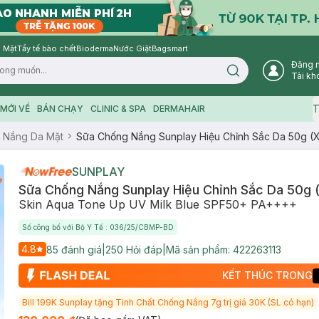
 Mặt
Tẩy tế bào chết
Bioderma
Nước Giặt
Bagsmart
Đăng 
Search icon
Tài kh
T
MỚI VỀ
BÁN CHẠY
CLINIC & SPA
DERMAHAIR
 Nắng Da Mặt
Sữa Chống Nắng Sunplay Hiệu Chỉnh Sắc Da 50g (
SUNPLAY
Sữa Chống Nắng Sunplay Hiệu Chỉnh Sắc Da 50g 
Skin Aqua Tone Up UV Milk Blue SPF50+ PA++++
Số công bố với Bộ Y Tế : 036/25/CBMP-BD
4.8
85
đánh giá
|
250
Hỏi đáp
|
Mã sản phẩm:
422263113
KẾT THÚC TRONG
Bill 199K Sunplay tặng Tinh Chất Chống Nắng 7g trị giá 30K (SL có hạn)