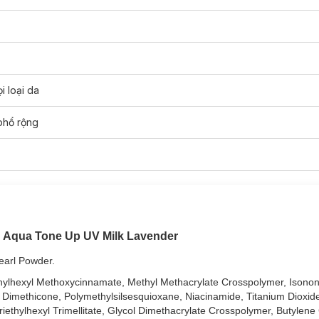
i loại da
phổ rộng
F50+ PA++++ 50g
hiện đã có mặt tại
Hasaki
với 5 phân loại:
n Aqua Tone Up UV Milk Lavender
k Lavender (Tím)
earl Powder.
t Green (Xanh)
thylhexyl Methoxycinnamate, Methyl Methacrylate Crosspolymer, Isonon
ppiness Aura (Hồng)
, Dimethicone, Polymethylsilsesquioxane, Niacinamide, Titanium Dioxide
ethylhexyl Trimellitate, Glycol Dimethacrylate Crosspolymer, Butylene 
te Beige (Cam)