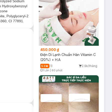
drolyzed Sodium
no Hydroxybenzoyl
icone
te, Polyglyceryl-2
3360, CI 77891.
450.000 ₫
Điện Di Lạnh Chuẩn Hàn Vitamin C
(20%) + H.A
(1)
2.9k/tháng
5.0
1 Lần
|
60 phút
Timer Gray Icon