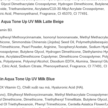
Glycol Dimethacrylate Crosspolymer, Hydrogen Dimethicone, Butylene
 Oxide, Triethanolamine, Acrylates/C10-30 Alkyl Acrylate Crosspolymer,
tric Acid, Phenoxyethanol, Fragrance, CI 45370, CI 77491.
n Aqua Tone Up UV Milk Latte Beige
tamin B3.
thylhexyl Methoxycinnamate, Isononyl Isononanoate, Methyl Methacryla
thicone, Simmondsia Chinensis (Jojoba) Seed Oil, Polymethylsilsesqui
yl Trimethicone, Pearl Powder, Arginine, Tocopheryl Acetate, Sodium Hya
 Crosspolymer, Butylene Glycol, Hydrogen Dimethicone, Diethylamino H
ine, Acrylates/Dimethicone Copolymer, Dimethicone Crosspolymer, Poly
ica, Polystyrene, Polyvinyl Alcohol, Disodium EDTA, Alumina, Stearoyl Gl
, Citric Acid, Sodium Citrate, Phenoxyethanol, Fragrance, CI 77491, C
in Aqua Tone Up UV Milk Blue
 Vitamin C), Chiết xuất rau má, Hyaluronic Acid (HA).
ano), Ethylhexyl Methoxycinnamate, Methyl Methacrylate Crosspolymer,
l Dimethicone, Dimethicone, Triethylhexyl Trimellitate, Butylene Glycol,
 Ol Triethylhexanoin, Phenyl Trimethicone, Centella Asiatica Flower/L