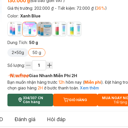
130.000 ₫
(Đã bao gồm VAT)
Giá thị trường:
202.000 ₫
- Tiết kiệm:
72.000 ₫
(
36
%
)
Color
:
Xanh Blue
Dung Tích
:
50 g
2x50g
50 g
Số lượng:
Giao Nhanh Miễn Phí 2H
Bạn muốn nhận hàng trước
12h
hôm nay (
Miễn phí
). Đặt hàng t
chọn giao hàng
2H
ở bước thanh toán.
Xem thêm
334/337 CN
MUA NGAY N
GIỎ HÀNG
CART PLUS ICON
Còn hàng
Trễ tặng
D
Đánh giá
Hỏi đáp