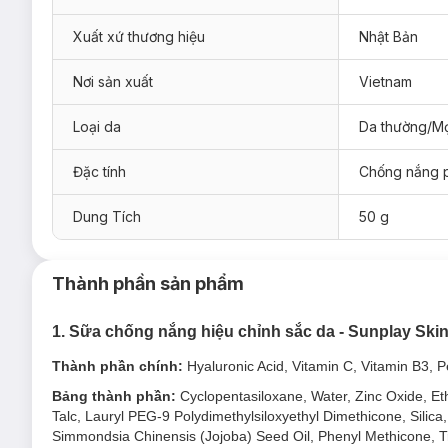
Xuất xứ thương hiệu
Nhật Bản
Nơi sản xuất
Vietnam
Loại da
Da thường/Mọ
Đặc tính
Chống nắng 
Dung Tích
50 g
Thành phần sản phẩm
Sữa Chống Nắng Sunplay Skin Aqua Tone Up UV Milk SP
1. Sữa chống nắng hiệu chỉnh sắc da - Sunplay Ski
Sữa Chống Nắng Sunplay Skin Aqua Tone Up UV Mil
Thành phần chính:
Hyaluronic Acid, Vitamin C, Vitamin B3, P
Sữa Chống Nắng Sunplay Skin Aqua Tone Up UV Min
Bảng thành phần:
Cyclopentasiloxane, Water, Zinc Oxide, E
Sữa Chống Nắng Sunplay Skin Aqua Tone Up UV Ha
Talc, Lauryl PEG-9 Polydimethylsiloxyethyl Dimethicone, Silica
Simmondsia Chinensis (Jojoba) Seed Oil, Phenyl Methicone, Tri
Sữa Chống Nắng Sunplay Skin Aqua Tone Up UV Lat