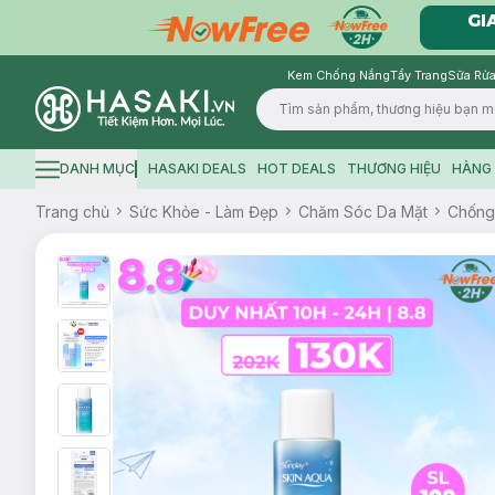
Kem Chống Nắng
Tẩy Trang
Sữa Rửa
Logo
DANH MỤC
HASAKI DEALS
HOT DEALS
THƯƠNG HIỆU
HÀNG 
Hamburger icon
Trang chủ
Sức Khỏe - Làm Đẹp
Chăm Sóc Da Mặt
Chống