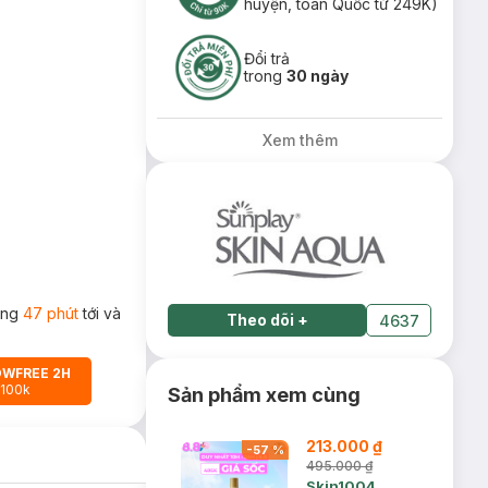
huyện, toàn Quốc từ 249K)
Đổi trả
trong
30 ngày
Xem thêm
rong
47 phút
tới và
Theo dõi
+
4637
OWFREE 2H
 100k
Sản phẩm xem cùng
213.000 ₫
-
57
%
495.000 ₫
Skin1004