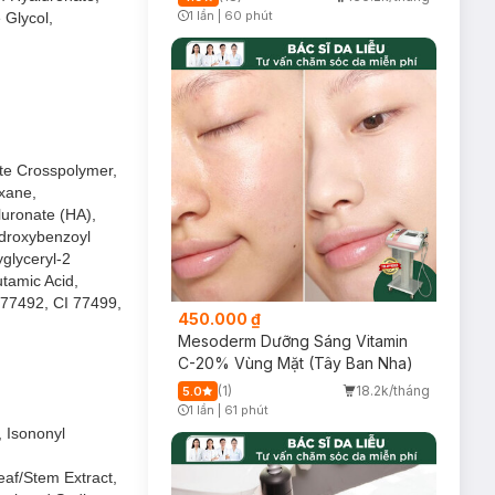
1 lần
|
60 phút
 Glycol,
Timer Gray Icon
te Crosspolymer,
oxane,
luronate (HA),
ydroxybenzoyl
glyceryl-2
utamic Acid,
I 77492, CI 77499,
450.000 ₫
Mesoderm Dưỡng Sáng Vitamin
C-20% Vùng Mặt (Tây Ban Nha)
(1)
18.2k/tháng
5.0
1 lần
|
61 phút
Timer Gray Icon
 Isononyl
eaf/Stem Extract,