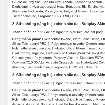
Glucoside, Arginine, Sodium Hyaluronate, Tocopheryl Acetate,
Sữa Chống Nắng Sunplay Skin Aqua Tone Up UV Bl
Diethylamino Hydroxybenzoyl Hexyl Benzoate, Bis-Ethylhexylo
Aluminum Hydroxide, Polystyrene, Polyvinyl Alcohol, Disodium 
Triethanolamine, Fragrance, CI 42090,CI 73360.
2. Sữa chống nắng hiệu chỉnh sắc da - Sunplay Ski
Thành phần chính:
Các hạt ngọc trai siêu mịn, các hạt phấn
Bảng thành phần:
Cyclopentasiloxane, Water, Zinc Oxide, E
Silica, Talc, Lauryl PEG-9, Polydimethylsiloxyethyl Dimethicon
Polymethylsilsesquioxane, Hydrated Silica, Phenyl Trimethico
Hyaluronate, Arginine, Diethylamino Hydroxybenzoyl Hexyl Be
Crosspolymer, Polystyrene, Polyvinyl Alcohol, Disodium EDTA,
Acrylates/C10-30 Alkyl Acrylate Crosspolymer, Hydrolyzed Coll
Alumina, Triethanolamine, Fragrance, CI 19140, CI 42090.
3. Sữa chống nắng hiệu chỉnh sắc da - Sunplay Ski
Thành phần chính:
Các hạt ngọc trai siêu mịn, Vitamin C & B
Bảng thành phần:
Cyclopentasiloxane, Water, Zinc Oxide, E
Silica, Talc, Lauryl PEG-9 Polydimethylsiloxyethyl Dimethicone
Polymethylsilsesquioxane, Hydrated Silica, Niacinamide, Pheny
Arginine, Ascorbyl Glucoside, Bis-Ethylhexyloxyphenol Metho