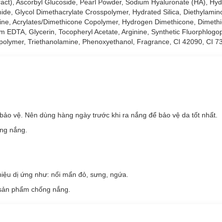
tract), Ascorbyl Glucoside, Pearl Powder, Sodium Hyaluronate (HA), Hy
ide, Glycol Dimethacrylate Crosspolymer, Hydrated Silica, Diethylami
p với loại da nào?
zine, Acrylates/Dimethicone Copolymer, Hydrogen Dimethicone, Dimeth
m EDTA, Glycerin, Tocopheryl Acetate, Arginine, Synthetic Fluorphlogopi
thường.
sspolymer, Triethanolamine, Phenoxyethanol, Fragrance, CI 42090, CI 7
a Skin Aqua Tone Up UV Milk Lavender
ảo vệ. Nên dùng hàng ngày trước khi ra nắng để bảo vệ da tốt nhất.
ống nắng.
iệu dị ứng như: nổi mẩn đỏ, sưng, ngứa.
 sản phẩm chống nắng.