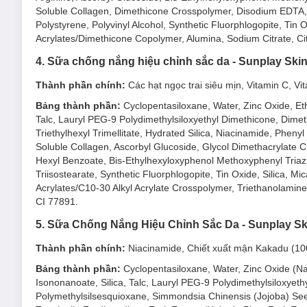
Soluble Collagen, Dimethicone Crosspolymer, Disodium EDTA, 
Polystyrene, Polyvinyl Alcohol, Synthetic Fluorphlogopite, Tin
Acrylates/Dimethicone Copolymer, Alumina, Sodium Citrate, Ci
4. Sữa chống nắng hiệu chỉnh sắc da - Sunplay Ski
Thành phần chính:
Các hạt ngọc trai siêu mịn, Vitamin C, Vi
Bảng thành phần:
Cyclopentasiloxane, Water, Zinc Oxide, E
Talc, Lauryl PEG-9 Polydimethylsiloxyethyl Dimethicone, Dime
Triethylhexyl Trimellitate, Hydrated Silica, Niacinamide, Phen
Soluble Collagen, Ascorbyl Glucoside, Glycol Dimethacrylate
Hexyl Benzoate, Bis-Ethylhexyloxyphenol Methoxyphenyl Triaz
Triisostearate, Synthetic Fluorphlogopite, Tin Oxide, Silica, M
Acrylates/C10-30 Alkyl Acrylate Crosspolymer, Triethanolamine
CI 77891.
5. Sữa Chống Nắng Hiệu Chỉnh Sắc Da - Sunplay Sk
Thành phần chính:
Niacinamide, Chiết xuất mận Kakadu (100X
Bảng thành phần:
Cyclopentasiloxane, Water, Zinc Oxide (N
Isononanoate, Silica, Talc, Lauryl PEG-9 Polydimethylsiloxyethy
Polymethylsilsesquioxane, Simmondsia Chinensis (Jojoba) Seed