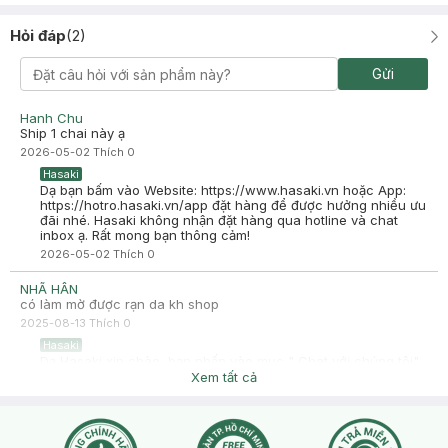
Hỏi đáp
(
2
)
Gửi
Hanh Chu
Ship 1 chai này ạ
2026-05-02
Thích
0
Hasaki
Dạ bạn bấm vào Website: https://www.hasaki.vn hoặc App:
https://hotro.hasaki.vn/app đặt hàng để được hưởng nhiều ưu
đãi nhé. Hasaki không nhận đặt hàng qua hotline và chat
inbox ạ. Rất mong bạn thông cảm!
2026-05-02
Thích
0
NHÃ HÂN
có làm mờ được rạn da kh shop
2025-08-13
Thích
0
Hasaki
Dạ Hasaki xin chào, bạn nhấn vào mục " Chat với chúng tôi"
để Hasaki tư vấn cho bạn nhé
Xem tất cả
2025-08-13
Thích
0