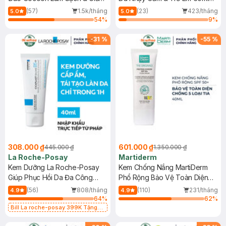
Dầu 500ml
(Mới)
(57)
1.5k/tháng
(23)
423/tháng
5.0
5.0
54
%
9
%
-
31
%
-
55
%
308.000 ₫
601.000 ₫
445.000 ₫
1.350.000 ₫
La Roche-Posay
Martiderm
Kem Dưỡng La Roche-Posay
Kem Chống Nắng MartiDerm
Giúp Phục Hồi Da Đa Công
Phổ Rộng Bảo Vệ Toàn Diện
Dụng 40ml
40ml
(56)
808/tháng
(110)
231/tháng
4.9
4.9
64
%
62
%
Bill La roche-posay 399K Tặng
Gel rửa mặt da dầu nhạy cảm 50ml
(SL có hạn)