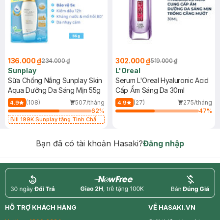
136.000 ₫
302.000 ₫
234.000 ₫
519.000 ₫
Sunplay
L'Oreal
Sữa Chống Nắng Sunplay Skin
Serum L'Oreal Hyaluronic Acid
Aqua Dưỡng Da Sáng Mịn 55g
Cấp Ẩm Sáng Da 30ml
(108)
507/tháng
(27)
275/tháng
4.9
4.9
62
%
47
%
Bill 199K Sunplay tặng Tinh Chất
Chống Nắng 7g trị giá 30K (SL có
hạn)
Bạn đã có tài khoản Hasaki?
Đăng nhập
return
nowfree
price
HỖ TRỢ KHÁCH HÀNG
VỀ HASAKI.VN