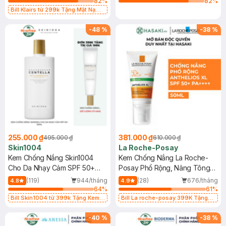
82
%
82
%
Bill Klairs từ 299k Tặng Mặt Nạ
Làm Dịu Da & Kiểm Soát Dầu Nhờn
25ml (SL Có Hạn)
-
48
%
-
38
%
255.000 ₫
381.000 ₫
495.000 ₫
610.000 ₫
Skin1004
La Roche-Posay
Kem Chống Nắng Skin1004
Kem Chống Nắng La Roche-
Cho Da Nhạy Cảm SPF 50+
Posay Phổ Rộng, Nâng Tông
50ml
Kiềm Dầu 50ml
(119)
944/tháng
(28)
676/tháng
4.8
4.9
64
%
61
%
Bill Skin1004 từ 399k Tặng Kem
Bill La roche-posay 399K Tặng
Chống Nắng Cho Da Nhạy Cảm
Gel rửa mặt da dầu nhạy cảm 50ml
SPF 50+ 20ml (SL Có Hạn)
(SL có hạn)
-
40
%
-
38
%