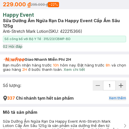
229.000 ₫
295.000 ₫
-
22
%
Happy Event
Sữa Dưỡng Ẩm Ngừa Rạn Da Happy Event Cấp Ẩm Sâu
125g
Anti-Stretch Mark Lotion
(SKU:
422215366
)
Số công bố với Bộ Y Tế : 315/23/CBMP-BD
0
2
Hỏi đáp
Giao Nhanh Miễn Phí 2H
Bạn muốn nhận hàng trước
10h
hôm nay. Đặt hàng trước
8h
và chọn
giao hàng
2H
ở bước thanh toán.
Xem chi tiết
Số lượng:
337
Chi nhánh tạm hết sản phẩm
Xem thêm
Mô tả sản phẩm
Sữa Dưỡng Ẩm Ngừa Rạn Da Happy Event Anti-Stretch Mark
Lotion Cấp Ẩm Sâu 125g là sản phẩm sữa dưỡng thể đen từ