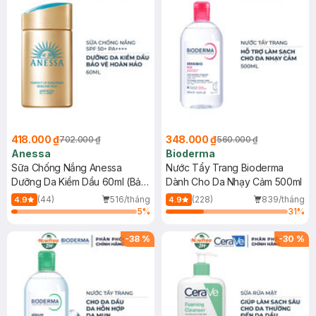
418.000 ₫
348.000 ₫
702.000 ₫
560.000 ₫
Anessa
Bioderma
Sữa Chống Nắng Anessa
Nước Tẩy Trang Bioderma
Dưỡng Da Kiềm Dầu 60ml (Bản
Dành Cho Da Nhạy Cảm 500ml
Mới)
(44)
516/tháng
(228)
839/tháng
4.9
4.9
5
%
31
%
-
38
%
-
30
%