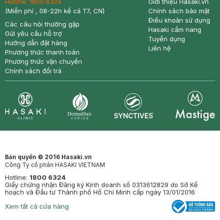
Hotline:
1800 6324
Giới thiệu Hasaki.vn
(Miễn phí , 08-22h kể cả T7, CN)
Chính sách bảo mật
Điều khoản sử dụng
Các câu hỏi thường gặp
Hasaki cẩm nang
Gửi yêu cầu hỗ trợ
Tuyển dụng
Hướng dẫn đặt hàng
Liên hệ
Phương thức thanh toán
Phương thức vận chuyển
Chính sách đổi trả
Synctives
Clinic
Dermahair
Mastige
Bản quyền © 2016 Hasaki.vn
Công Ty cổ phần HASAKI VIETNAM
Hotline:
1800 6324
Giấy chứng nhận Đăng ký Kinh doanh số 0313612829 do Sở Kế
hoạch và Đầu tư Thành phố Hồ Chí Minh cấp ngày 13/01/2016
Xem tất cả cửa hàng