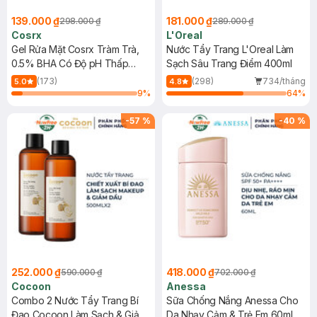
139.000 ₫
181.000 ₫
298.000 ₫
289.000 ₫
Cosrx
L'Oreal
Gel Rửa Mặt Cosrx Tràm Trà,
Nước Tẩy Trang L'Oreal Làm
0.5% BHA Có Độ pH Thấp
Sạch Sâu Trang Điểm 400ml
150ml
(173)
(298)
734/tháng
5.0
4.8
9
%
64
%
-
57
%
-
40
%
252.000 ₫
418.000 ₫
590.000 ₫
702.000 ₫
Cocoon
Anessa
Combo 2 Nước Tẩy Trang Bí
Sữa Chống Nắng Anessa Cho
Đao Cocoon Làm Sạch & Giảm
Da Nhạy Cảm & Trẻ Em 60ml