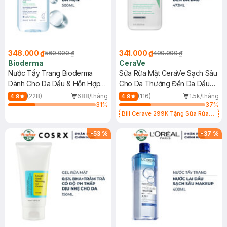
348.000 ₫
341.000 ₫
560.000 ₫
490.000 ₫
Bioderma
CeraVe
Nước Tẩy Trang Bioderma
Sữa Rửa Mặt CeraVe Sạch Sâu
Dành Cho Da Dầu & Hỗn Hợp
Cho Da Thường Đến Da Dầu
500ml
473ml
(228)
688/tháng
(116)
1.5k/tháng
4.9
4.9
31
%
37
%
Bill Cerave 299K Tặng Sữa Rửa
Mặt Cerave 30ml (SL có hạn)
-
53
%
-
37
%