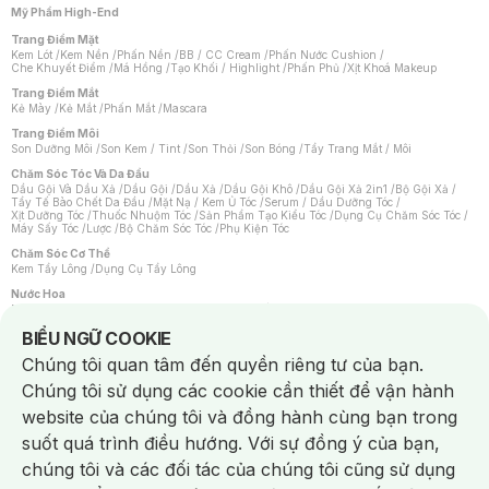
Mỹ Phẩm High-End
Trang Điểm Mặt
Kem Lót
/
Kem Nền
/
Phấn Nền
/
BB / CC Cream
/
Phấn Nước Cushion
/
Che Khuyết Điểm
/
Má Hồng
/
Tạo Khối / Highlight
/
Phấn Phủ
/
Xịt Khoá Makeup
Trang Điểm Mắt
Kẻ Mày
/
Kẻ Mắt
/
Phấn Mắt
/
Mascara
Trang Điểm Môi
Son Dưỡng Môi
/
Son Kem / Tint
/
Son Thỏi
/
Son Bóng
/
Tẩy Trang Mắt / Môi
Chăm Sóc Tóc Và Da Đầu
Dầu Gội Và Dầu Xả
/
Dầu Gội
/
Dầu Xả
/
Dầu Gội Khô
/
Dầu Gội Xả 2in1
/
Bộ Gội Xả
/
Tẩy Tế Bào Chết Da Đầu
/
Mặt Nạ / Kem Ủ Tóc
/
Serum / Dầu Dưỡng Tóc
/
Xịt Dưỡng Tóc
/
Thuốc Nhuộm Tóc
/
Sản Phẩm Tạo Kiểu Tóc
/
Dụng Cụ Chăm Sóc Tóc
/
Máy Sấy Tóc
/
Lược
/
Bộ Chăm Sóc Tóc
/
Phụ Kiện Tóc
Chăm Sóc Cơ Thể
Kem Tẩy Lông
/
Dụng Cụ Tẩy Lông
Nước Hoa
Nước Hoa Nữ
/
Nước Hoa Nam
/
Nước Hoa Cao Cấp
/
Xịt Thơm Toàn Thân
/
Nước Hoa Vùng Kín
Notice about cookies usage
BIỂU NGỮ COOKIE
Chăm Sóc Cá Nhân
Chúng tôi quan tâm đến quyền riêng tư của bạn.
Chống Muỗi
/
Khẩu Trang
/
Máy Massage
/
Mặt Nạ Xông Hơi
/
Nước Rửa Tay
/
Sản Phẩm Chăm Sóc Khác
/
Bàn Chải Đánh Răng
/
Bàn Chải Điện
/
Chúng tôi sử dụng các cookie cần thiết để vận hành
Hỗ Trợ Trắng Răng
/
Kem Đánh Răng
/
Máy Tăm Nước
/
Nước Súc Miệng
/
Tăm / Chỉ Nha Khoa
/
Xịt Thơm Miệng
/
Dung Dịch Vệ Sinh
/
Dưỡng Vùng Kín
/
website của chúng tôi và đồng hành cùng bạn trong
Khăn Ướt Vệ Sinh Vùng Kín
/
Băng Vệ Sinh
/
Tampon
/
Bọt Cạo Râu
/
Dao Cạo Râu
/
Máy Cạo Râu
suốt quá trình điều hướng. Với sự đồng ý của bạn,
Vấn Đề Về Da
chúng tôi và các đối tác của chúng tôi cũng sử dụng
Da Dầu / Lỗ Chân Lông To
/
Da Khô / Mất Nước
/
Da Lão Hóa
/
Da Mụn
/
Da Nhạy Cảm / Kích Ứng
/
Da Xỉn Màu
/
Thâm / Nám / Tàn Nhang
/