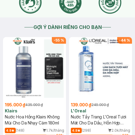
GỢI Ý DÀNH RIÊNG CHO BẠN
-
55
%
-
44
%
195.000 ₫
139.000 ₫
435.000 ₫
249.000 ₫
Klairs
L'Oreal
Nước Hoa Hồng Klairs Không
Nước Tẩy Trang L'Oreal Tươi
Mùi Cho Da Nhạy Cảm 180ml
Mát Cho Da Dầu, Hỗn Hợp
400ml
(148)
1.7k/tháng
(298)
2.0k/tháng
4.8
4.8