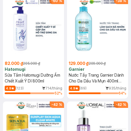
-
60
%
-
38
%
82.000 ₫
129.000 ₫
205.000 ₫
209.000 ₫
Hatomugi
Garnier
Sữa Tắm Hatomugi Dưỡng Ẩm
Nước Tẩy Trang Garnier Dành
Chiết Xuất Ý Dĩ 800ml
Cho Da Dầu Và Mụn 400ml
(Mới)
(123)
714/tháng
(69)
935/tháng
4.9
4.9
52
%
64
%
-
42
%
-
42
%