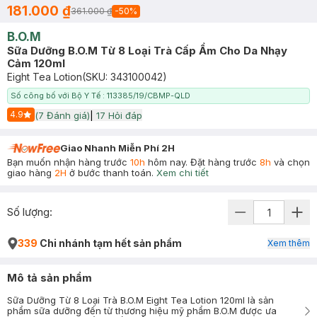
181.000 ₫
361.000 ₫
-
50
%
B.O.M
Sữa Dưỡng B.O.M Từ 8 Loại Trà Cấp Ẩm Cho Da Nhạy
Cảm 120ml
Eight Tea Lotion
(SKU:
343100042
)
Số công bố với Bộ Y Tế : 113385/19/CBMP-QLD
4.9
(
7
Đánh giá)
|
17
Hỏi đáp
Start Icon
Giao Nhanh Miễn Phí 2H
Bạn muốn nhận hàng trước
10h
hôm nay. Đặt hàng trước
8h
và chọn
giao hàng
2H
ở bước thanh toán.
Xem chi tiết
Số lượng:
339
Chi nhánh tạm hết sản phẩm
Xem thêm
Mô tả sản phẩm
Sữa Dưỡng Từ 8 Loại Trà B.O.M Eight Tea Lotion 120ml là sản
phẩm sữa dưỡng đến từ thương hiệu mỹ phẩm B.O.M được ưa