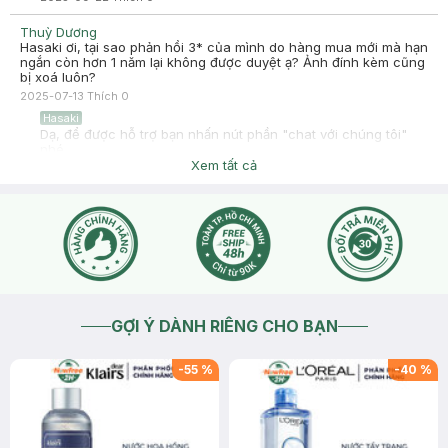
Thuỳ Dương
Hasaki ơi, tại sao phản hồi 3* của mình do hàng mua mới mà hạn
ngắn còn hơn 1 năm lại không được duyệt ạ? Ảnh đính kèm cũng
bị xoá luôn?
2025-07-13
Thích
0
Hasaki
Dạ, để được hỗ trợ bạn nhấn nút phần "chat với chúng tôi"
nhé.
Xem tất cả
2025-07-13
Thích
0
GỢI Ý DÀNH RIÊNG CHO BẠN
-
55
%
-
40
%