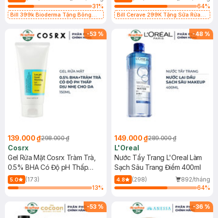
31
%
64
%
Bill 399k Bioderma Tặng Bông
Bill Cerave 299K Tặng Sữa Rửa
Tẩy Trang Hộp 50 Miếng (SL có
Mặt Cerave 30ml (SL có hạn)
hạn)
-
53
%
-
48
%
139.000 ₫
149.000 ₫
298.000 ₫
289.000 ₫
Cosrx
L'Oreal
Gel Rửa Mặt Cosrx Tràm Trà,
Nước Tẩy Trang L'Oreal Làm
0.5% BHA Có Độ pH Thấp
Sạch Sâu Trang Điểm 400ml
150ml
(173)
(298)
892/tháng
5.0
4.8
13
%
64
%
-
53
%
-
36
%