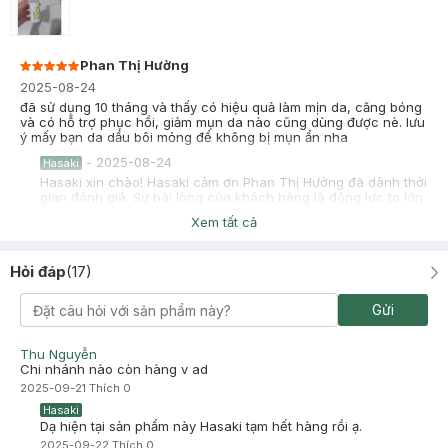
Phan Thị Hường
2025-08-24
đã sử dụng 10 tháng và thấy có hiệu quả làm mịn da, căng bóng
và có hỗ trợ phục hồi, giảm mụn da nào cũng dùng được nè. lưu
ý mấy bạn da dầu bôi mỏng để không bị mụn ẩn nha
-
2025-08-24
Hasaki
Hasaki xin chào! Hasaki cảm ơn Phan Thị Hường đã dành thời
gian đánh giá. Sự hài lòng của khách hàng là động lực to lớn
để Hasaki ngày càng phát triển hơn nữa về chất lượng dịch
Xem tất cả
vụ. Cảm ơn bạn đã tin tưởng và mua sắm tại Hasaki!
Hỏi đáp
(
17
)
Gửi
thanh trúc
Đã mua hàng
2023-09-20
Thu Nguyễn
đã xài hết 1 chai mỏng nhẹ nhưng đủ ẩm với da dầu r, xài thấy ko
Chi nhánh nào còn hàng v ad
bị bong tróc dù có xài BHA, xài sáng hay tối gì cũng ổn k mùi k
2025-09-21
Thích
0
kích ứng
Hasaki
Dạ hiện tại sản phẩm này Hasaki tạm hết hàng rồi ạ.
2025-09-22
Thích
0