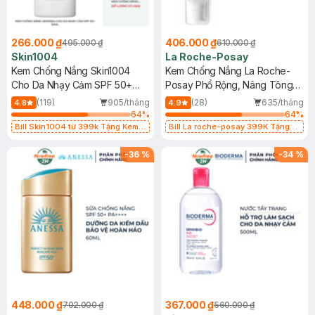
266.000 ₫
406.000 ₫
495.000 ₫
610.000 ₫
Skin1004
La Roche-Posay
Kem Chống Nắng Skin1004
Kem Chống Nắng La Roche-
Cho Da Nhạy Cảm SPF 50+
Posay Phổ Rộng, Nâng Tông
50ml
Kiềm Dầu 50ml
(119)
905/tháng
(28)
635/tháng
4.8
4.9
64
%
64
%
Bill Skin1004 từ 399k Tặng Kem
Bill La roche-posay 399K Tặng
Chống Nắng Cho Da Nhạy Cảm
Gel rửa mặt da dầu nhạy cảm 50ml
SPF 50+ 20ml (SL Có Hạn)
(SL có hạn)
-
36
%
-
34
%
448.000 ₫
367.000 ₫
702.000 ₫
560.000 ₫