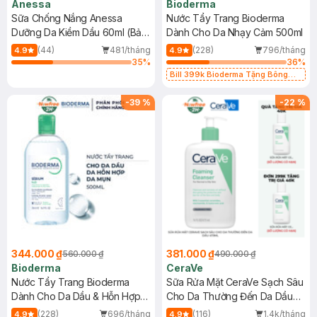
Anessa
Bioderma
Sữa Chống Nắng Anessa
Nước Tẩy Trang Bioderma
Dưỡng Da Kiềm Dầu 60ml (Bản
Dành Cho Da Nhạy Cảm 500ml
Mới)
(44)
481/tháng
(228)
796/tháng
4.9
4.9
35
%
36
%
Bill 399k Bioderma Tặng Bông
Tẩy Trang Hộp 50 Miếng (SL có
hạn)
-
39
%
-
22
%
344.000 ₫
381.000 ₫
560.000 ₫
490.000 ₫
Bioderma
CeraVe
Nước Tẩy Trang Bioderma
Sữa Rửa Mặt CeraVe Sạch Sâu
Dành Cho Da Dầu & Hỗn Hợp
Cho Da Thường Đến Da Dầu
500ml
473ml
(228)
696/tháng
(116)
1.4k/tháng
4.9
4.9