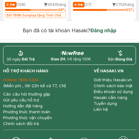
(108)
454/tháng
(27)
275/tháng
4.9
4.9
48
%
65
%
Bill 199K Sunplay tặng Tinh Chất
Chống Nắng 7g trị giá 30K (SL có
hạn)
Bạn đã có tài khoản Hasaki?
Đăng nhập
return
nowfree
price
HỖ TRỢ KHÁCH HÀNG
VỀ HASAKI.VN
Hotline:
1800 6324
Giới thiệu Hasaki.vn
(Miễn phí , 08-22h kể cả T7, CN)
Chính sách bảo mật
Điều khoản sử dụng
Các câu hỏi thường gặp
Hasaki cẩm nang
Gửi yêu cầu hỗ trợ
Tuyển dụng
Hướng dẫn đặt hàng
Liên hệ
Phương thức thanh toán
Phương thức vận chuyển
Chính sách đổi trả