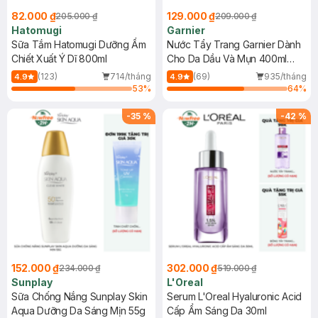
82.000 ₫
129.000 ₫
205.000 ₫
209.000 ₫
Hatomugi
Garnier
Sữa Tắm Hatomugi Dưỡng Ẩm
Nước Tẩy Trang Garnier Dành
Chiết Xuất Ý Dĩ 800ml
Cho Da Dầu Và Mụn 400ml
(Mới)
(123)
714/tháng
(69)
935/tháng
4.9
4.9
53
%
64
%
-
35
%
-
42
%
152.000 ₫
302.000 ₫
234.000 ₫
519.000 ₫
Sunplay
L'Oreal
Sữa Chống Nắng Sunplay Skin
Serum L'Oreal Hyaluronic Acid
Aqua Dưỡng Da Sáng Mịn 55g
Cấp Ẩm Sáng Da 30ml