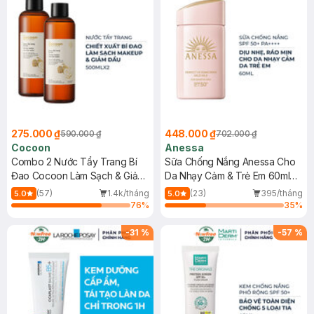
275.000 ₫
448.000 ₫
590.000 ₫
702.000 ₫
Cocoon
Anessa
Combo 2 Nước Tẩy Trang Bí
Sữa Chống Nắng Anessa Cho
Đao Cocoon Làm Sạch & Giảm
Da Nhạy Cảm & Trẻ Em 60ml
Dầu 500ml
(Mới)
(57)
1.4k/tháng
(23)
395/tháng
5.0
5.0
76
%
35
%
-
31
%
-
57
%