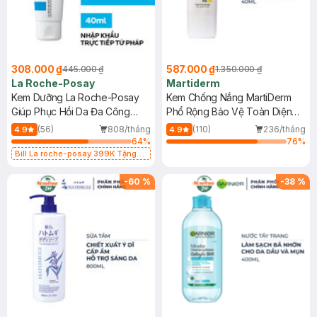
308.000 ₫
587.000 ₫
445.000 ₫
1.350.000 ₫
La Roche-Posay
Martiderm
Kem Dưỡng La Roche-Posay
Kem Chống Nắng MartiDerm
Giúp Phục Hồi Da Đa Công
Phổ Rộng Bảo Vệ Toàn Diện
Dụng 40ml
40ml
(56)
808/tháng
(110)
236/tháng
4.9
4.9
64
%
76
%
Bill La roche-posay 399K Tặng
Gel rửa mặt da dầu nhạy cảm 50ml
(SL có hạn)
-
60
%
-
38
%