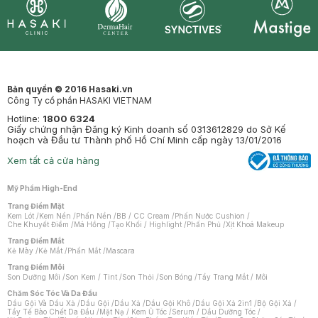
Synctives
Clinic
Dermahair
Mastige
Bản quyền © 2016 Hasaki.vn
Công Ty cổ phần HASAKI VIETNAM
Hotline:
1800 6324
Giấy chứng nhận Đăng ký Kinh doanh số 0313612829 do Sở Kế
hoạch và Đầu tư Thành phố Hồ Chí Minh cấp ngày 13/01/2016
Xem tất cả cửa hàng
Mỹ Phẩm High-End
Trang Điểm Mặt
Kem Lót
/
Kem Nền
/
Phấn Nền
/
BB / CC Cream
/
Phấn Nước Cushion
/
Che Khuyết Điểm
/
Má Hồng
/
Tạo Khối / Highlight
/
Phấn Phủ
/
Xịt Khoá Makeup
Trang Điểm Mắt
Kẻ Mày
/
Kẻ Mắt
/
Phấn Mắt
/
Mascara
Trang Điểm Môi
Son Dưỡng Môi
/
Son Kem / Tint
/
Son Thỏi
/
Son Bóng
/
Tẩy Trang Mắt / Môi
Chăm Sóc Tóc Và Da Đầu
Dầu Gội Và Dầu Xả
/
Dầu Gội
/
Dầu Xả
/
Dầu Gội Khô
/
Dầu Gội Xả 2in1
/
Bộ Gội Xả
/
Tẩy Tế Bào Chết Da Đầu
/
Mặt Nạ / Kem Ủ Tóc
/
Serum / Dầu Dưỡng Tóc
/