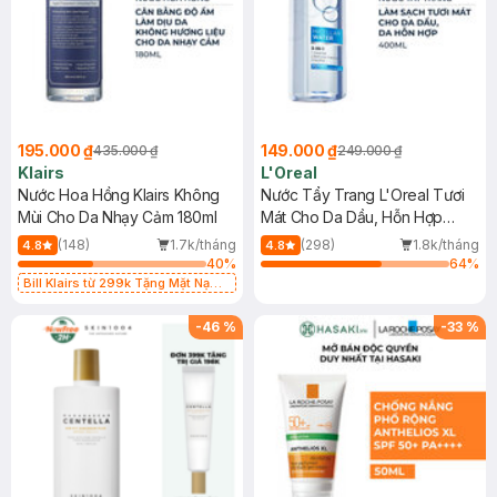
195.000 ₫
149.000 ₫
435.000 ₫
249.000 ₫
Klairs
L'Oreal
Nước Hoa Hồng Klairs Không
Nước Tẩy Trang L'Oreal Tươi
Mùi Cho Da Nhạy Cảm 180ml
Mát Cho Da Dầu, Hỗn Hợp
400ml
(148)
1.7k/tháng
(298)
1.8k/tháng
4.8
4.8
40
%
64
%
Bill Klairs từ 299k Tặng Mặt Nạ
Làm Dịu Da & Kiểm Soát Dầu Nhờn
25ml (SL Có Hạn)
-
46
%
-
33
%