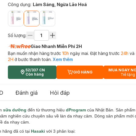
Công dụng
:
Làm Sáng, Ngừa Lão Hoá
Số lượng:
Giao Nhanh Miễn Phí 2H
Bạn muốn nhận hàng trước
10h
ngày mai. Đặt hàng trước
24h
và 
2H
ở bước thanh toán.
Xem thêm
52/337 CN
MUA NGAY N
GIỎ HÀNG
CART PLUS ICON
Còn hàng
Trễ tặng
D
Đánh giá
Hỏi đáp
ẩm
sữa dưỡng
đến từ thương hiệu
dProgram
của Nhật Bản. Sản phẩm 
60 năm nghiên cứu chuyên sâu về làn da nhạy cảm. Dòng sản phẩm mới
 đề da nhạy cảm.
 hãng đã có tại
Hasaki
với 3 phân loại: