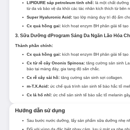
LIPIDURE sáp petroleum tinh chế:
là một chất dưỡng 
Kết cấu không gây kích ứng, không ma sát gây tổn thươ
từ da và bảo vệ da khỏi các tác nhân kích thích từ bên n
Công thức chứa các thành phần hỗ trợ tăng cường thẩm 
Super Hyaluronic Acid:
tạo lớp màng duy trì độ ẩm ch
Công dụng:
Cx quả hồng gai:
kích hoạt enzym BH phân giải tế tạo
Bã nhờn -29%* (sau 4 tuần)
3. Sữa Dưỡng dProgram Sáng Da Ngăn Lão Hóa C
Kích thước lỗ chân lông -20%* (sau 3 ngày)
Thành phần chính:
Số lượng mụn trứng cá -56%* (sau 4 tuần) (Đánh giá bởi 
Cx quả hồng gai:
kích hoạt enzym BH phân giải tế tạo 
* Clinically tested on 31 Asian women, Sep.-Oct. 2024
Cx từ rễ cây Ononis Spinosa:
tăng cường sản sinh Lam
2. Sữa Dưỡng dProgram Tối Ưu Cho Da Nhạy
bào tại màng đáy, gia tang độ săn chắc.
Sữa
Dưỡng dProgram Moisturizing Care Emulsion
100ml
l
Cx rễ cây sài hồ:
tăng cường sản sinh sợi collagen.
nhiên, ngăn ngừa bốc hơi độẩm.
m-T.X.Acid:
ức chế quá trình sản sinh tế bào hắc tố me
Sữa Dưỡng dProgram Balancing Acne Care Emulsion
Cx lá hổ nhĩ:
ức chế sản sinh tế bào sắc tố melanin gâ
Sản phẩm thích hợp cho da khô.
Hướng dẫn sử dụng
Đối tượng sử dụng Sữa Dưỡng dProgram Balancing
Sau bước nước dưỡng, lấy sản phẩm sữa dưỡng nhẹ nh
Da khô, mất nước
.
Đối với vùng da đặc biệt nhạy cảm, lưu ý mát xa nhẹ nh