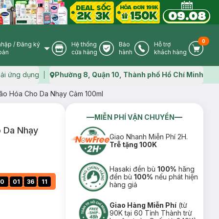
0
nhập
/
Đăng ký
Hệ thống
Bảo
Hỗ trợ
User Icon
Store Icon
Warranty Icon
Phone Icon
Cart I
oản
cửa hàng
hành
khách hàng
ải ứng dụng
Phường 8, Quận 10, Thành phố Hồ Chí Minh
Map icon
ão Hóa Cho Da Nhạy Cảm 100ml
MIỄN PHÍ VẬN CHUYỂN
o Da Nhạy
Giao Nhanh Miễn Phí 2H.
Trễ tặng 100K
Hasaki đền bù
100%
hãng
đền bù
100%
nếu phát hiện
:
:
:
0
01
36
10
hàng giả
Giao Hàng Miễn Phí
(từ
90K tại 60 Tỉnh Thành trừ