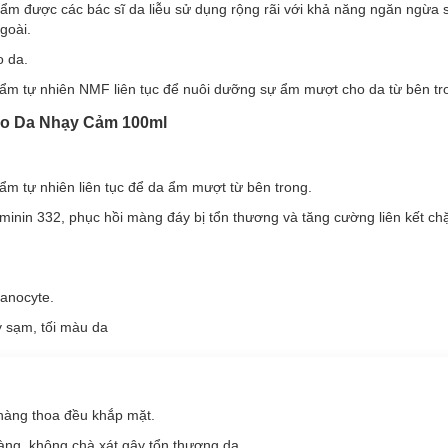
ẩm được các bác sĩ da liễu sử dụng rộng rãi với khả năng ngăn ngừa 
ng da, được thiết kế chuyên biệt cho làn da nhạy cảm.
goài.
thấu sâu và không gây bết dính, dễ dàng tán đều trên bề mặt.
o da.
 ẩm tự nhiên NMF liên tục để nuôi dưỡng sự ẩm mượt cho da từ bên tr
ho Da Nhạy Cảm 100ml
bác sĩ da liễu)
ẩm tự nhiên liên tục để da ẩm mượt từ bên trong.
inin 332, phục hồi màng đáy bị tổn thương và tăng cường liên kết chặ
 Cảm 100ml
à giải pháp 2 chiều tái tạo da nhạy cảm, kích hoạt enzym sản sinh tế b
lanocyte.
 phù hợp với loại da nào?
y sạm, tối màu da
 Acne Care Emulsion:
àng thoa đều khắp mặt.
àng, không chà xát gây tổn thương da.