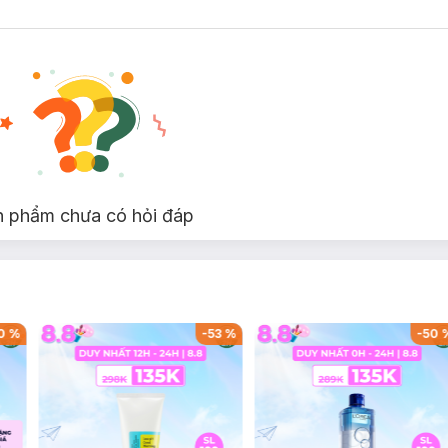
óa Cho Da Nhạy Cảm 100ml
tạo hàng rào bảo vệ da, củng cố màng đáy vững chắc, kích thích sản si
 hợp với loại da nào?
n phẩm chưa có hỏi đáp
 Clear Emulsion:
0
%
-
53
%
-
50
Clear Emulsion:
ẩm tự nhiên liên tục để da ẩm mượt từ bên trong.