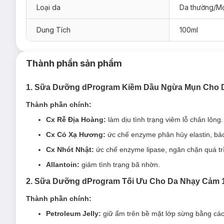
Loại da
Da thường/Mọ
Dung Tích
100ml
Thành phần sản phẩm
1. Sữa Dưỡng dProgram Kiềm Dầu Ngừa Mụn Cho 
Thành phần chính:
Cx Rễ Địa Hoàng:
làm dịu tình trạng viêm lỗ chân lông.
Cx Cỏ Xạ Hương:
ức chế enzyme phân hủy elastin, bả
Cx Nhót Nhật:
ức chế enzyme lipase, ngăn chặn quá tr
Ưu thế nổi bật của Sữa Dưỡng dProgram Balancing
Allantoin:
giảm tình trạng bã nhờn.
Cx Rễ địa hoàng
làm dịu tình trạng viêm lỗ chân lông.
2. Sữa Dưỡng dProgram Tối Ưu Cho Da Nhạy Cảm 
Cx Cỏ xạ hương
ức chế enzyme phân hủy elastin, bảo
Thành phần chính:
Cx Nhót Nhật
ức chế enzyme lipase, ngăn chặn quá tr
Petroleum Jelly:
giữ ẩm trên bề mặt lớp sừng bằng các
Allantoin
giảm tình trạng bã nhờn.