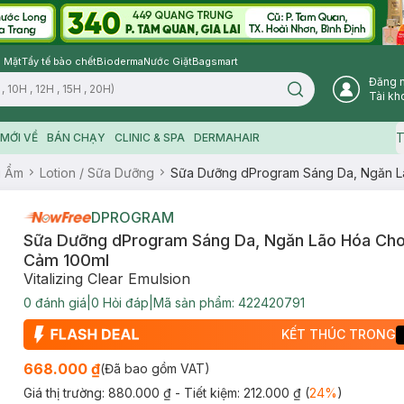
 Mặt
Tẩy tế bào chết
Bioderma
Nước Giặt
Bagsmart
Đăng 
Search icon
Tài kh
T
MỚI VỀ
BÁN CHẠY
CLINIC & SPA
DERMAHAIR
g Ẩm
Lotion / Sữa Dưỡng
Sữa Dưỡng dProgram Sáng Da, Ngăn L
DPROGRAM
Sữa Dưỡng dProgram Sáng Da, Ngăn Lão Hóa Ch
Cảm 100ml
Vitalizing Clear Emulsion
0
đánh giá
|
0
Hỏi đáp
|
Mã sản phẩm:
422420791
KẾT THÚC TRONG
668.000 ₫
(Đã bao gồm VAT)
Giá thị trường:
880.000 ₫
- Tiết kiệm:
212.000 ₫
(
24
%
)