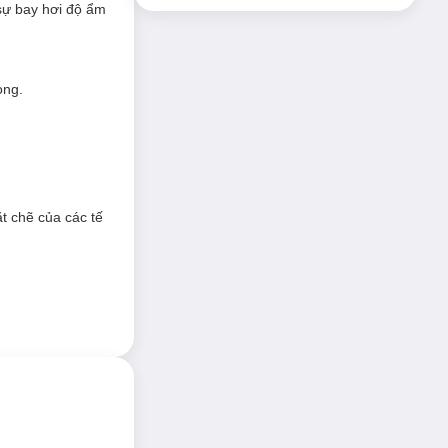
sự bay hơi độ ẩm
ong.
t chẽ của các tế
ào tạo ẩm tự