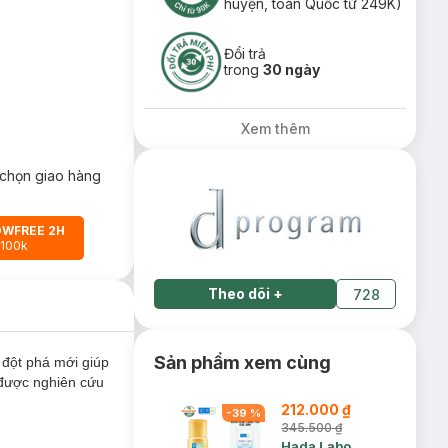
huyện, toàn Quốc từ 249K)
Đổi trả
trong
30 ngày
Xem thêm
chọn giao hàng
OWFREE 2H
 100k
Theo dõi
+
728
Sản phẩm xem cùng
đột phá mới giúp
 được nghiên cứu
212.000 ₫
-
39
%
345.500 ₫
Hada Labo