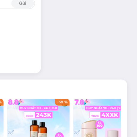
Gửi
nh collagen,
%
-
59
%
-
36
%