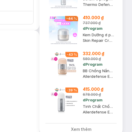
Thermo Defense Serum
410.000 ₫
-
44
%
737.000 ₫
dProgram
Kem Dưỡng d program Hỗ Trợ Phục Hồi Da 45g
Skin Repair Cream
332.000 ₫
-
43
%
580.000 ₫
dProgram
BB Chống Nắng Trang Điểm d program Tông Sáng 30ml
Allerdefense Essence BB Light SPF50+ PA+++
415.000 ₫
-
39
%
678.000 ₫
dProgram
Tinh Chất Chống Nắng d program Kiềm Dầu SPF 50 PA+++ 40ml
Allerdefense Essence N
Xem thêm