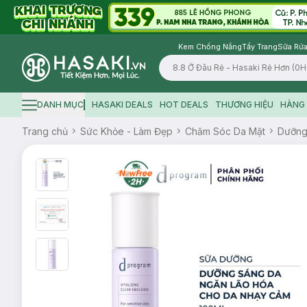
Kem Chống Nắng
Tẩy Trang
Sữa Rửa
Logo
DANH MỤC
HASAKI DEALS
HOT DEALS
THƯƠNG HIỆU
HÀNG 
Hamburger icon
Trang chủ
Sức Khỏe - Làm Đẹp
Chăm Sóc Da Mặt
Dưỡn