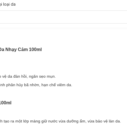
i loại da
Da Nhạy Cảm 100ml
o vệ da đàn hồi, ngăn sẹo mụn.
ình phân hủy bã nhờn, hạn chế viêm da.
 Acne Care Emulsion:
100ml
 vệ da đàn hồi, ngăn sẹo mụn.
ình phân hủy bã nhờn, hạn chế viêm da.
h tạo ra một lớp màng giữ nước vừa dưỡng ẩm, vừa bảo vệ làn da.