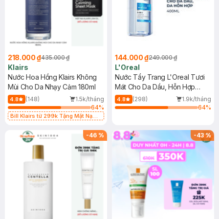
218.000 ₫
144.000 ₫
435.000 ₫
249.000 ₫
Klairs
L'Oreal
Nước Hoa Hồng Klairs Không
Nước Tẩy Trang L'Oreal Tươi
Mùi Cho Da Nhạy Cảm 180ml
Mát Cho Da Dầu, Hỗn Hợp
400ml
(148)
1.5k/tháng
(298)
1.9k/tháng
4.8
4.8
64
%
64
%
Bill Klairs từ 299k Tặng Mặt Nạ
Làm Dịu Da & Kiểm Soát Dầu Nhờn
25ml (SL Có Hạn)
-
46
%
-
43
%