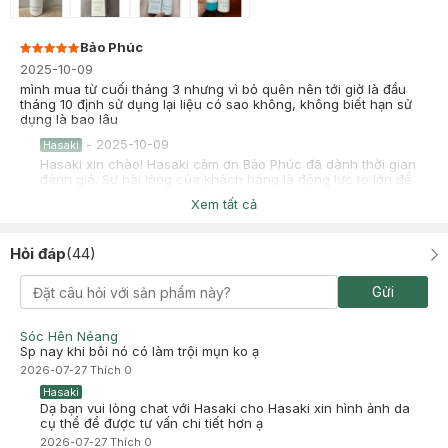
Bảo Phúc
2025-10-09
mình mua từ cuối tháng 3 nhưng vì bỏ quên nên tới giờ là đầu
tháng 10 định sử dụng lại liệu có sao không, không biết hạn sử
dụng là bao lâu
-
2025-10-09
Hasaki
Hasaki xin chào! Hasaki cảm ơn Bảo Phúc đã dành thời gian
đánh giá. Sự hài lòng của khách hàng là động lực to lớn để
Hasaki ngày càng phát triển hơn nữa về chất lượng dịch vụ.
Xem tất cả
Cảm ơn bạn đã tin tưởng và mua sắm tại Hasaki!
Nguyễn Hà Tuyết Linh
Hỏi đáp
(
44
)
2025-09-01
Mình mới mua sử dụng được vài lần thì phát hiện có bầu, bạn
Gửi
nào cần thì mình pass lại nha 300k nha, 0785491763
-
2025-09-01
Hasaki
Sóc Hên Néang
Hasaki xin chào! Hasaki cảm ơn Nguyễn Hà Tuyết Linh đã
Sp nay khi bôi nó có làm trội mụn ko ạ
dành thời gian đánh giá. Sự hài lòng của khách hàng là động
2026-07-27
Thích
0
lực to lớn để Hasaki ngày càng phát triển hơn nữa về chất
lượng dịch vụ. Cảm ơn bạn đã tin tưởng và mua sắm tại
Hasaki
Hasaki!
Dạ bạn vui lòng chat với Hasaki cho Hasaki xin hình ảnh da
cụ thể để được tư vấn chi tiết hơn ạ
2026-07-27
Thích
0