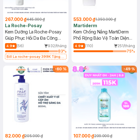
267.000 ₫
553.000 ₫
445.000 ₫
1.350.000 ₫
La Roche-Posay
Martiderm
Kem Dưỡng La Roche-Posay
Kem Chống Nắng MartiDerm
Giúp Phục Hồi Da Đa Công
Phổ Rộng Bảo Vệ Toàn Diện
Dụng 40ml
40ml
(56)
932/tháng
(110)
251/tháng
4.9
4.9
83
%
75
%
Bill La roche-posay 399K Tặng
Gel rửa mặt da dầu nhạy cảm 50ml
(SL có hạn)
-
60
%
-
49
%
82.000 ₫
107.000 ₫
205.000 ₫
209.000 ₫