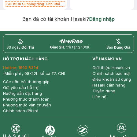
Bill 199K Sunplay tặng Tinh Chất
Chống Nắng 7g trị giá 30K (SL có
hạn)
Bạn đã có tài khoản Hasaki?
Đăng nhập
return
nowfree
price
HỖ TRỢ KHÁCH HÀNG
VỀ HASAKI.VN
Hotline:
1800 6324
Giới thiệu Hasaki.vn
(Miễn phí , 08-22h kể cả T7, CN)
Chính sách bảo mật
Điều khoản sử dụng
Các câu hỏi thường gặp
Hasaki cẩm nang
Gửi yêu cầu hỗ trợ
Tuyển dụng
Hướng dẫn đặt hàng
Liên hệ
Phương thức thanh toán
Phương thức vận chuyển
Chính sách đổi trả