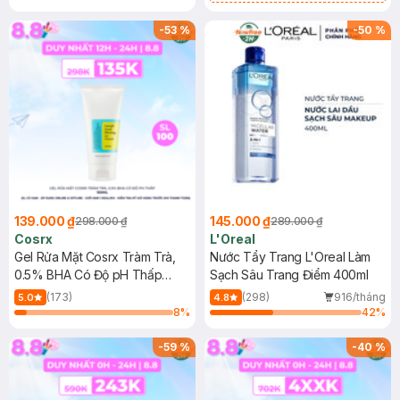
Mặt Cerave 30ml (SL có hạn)
-
53
%
-
50
%
139.000 ₫
145.000 ₫
298.000 ₫
289.000 ₫
Cosrx
L'Oreal
Gel Rửa Mặt Cosrx Tràm Trà,
Nước Tẩy Trang L'Oreal Làm
0.5% BHA Có Độ pH Thấp
Sạch Sâu Trang Điểm 400ml
150ml
(173)
(298)
916/tháng
5.0
4.8
8
%
42
%
-
59
%
-
40
%