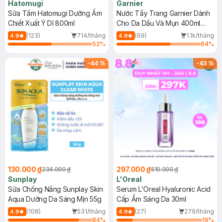
Hatomugi
Garnier
Sữa Tắm Hatomugi Dưỡng Ẩm
Nước Tẩy Trang Garnier Dành
Chiết Xuất Ý Dĩ 800ml
Cho Da Dầu Và Mụn 400ml
(Mới)
(123)
714/tháng
(69)
1.1k/tháng
4.9
4.9
52
%
64
%
-
44
%
-
43
%
130.000 ₫
297.000 ₫
234.000 ₫
519.000 ₫
Sunplay
L'Oreal
Sữa Chống Nắng Sunplay Skin
Serum L'Oreal Hyaluronic Acid
Aqua Dưỡng Da Sáng Mịn 55g
Cấp Ẩm Sáng Da 30ml
(108)
531/tháng
(27)
279/tháng
4.9
4.9
84
%
19
%