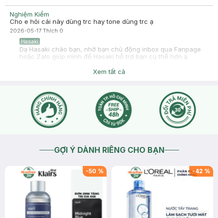
Nghiệm Kiểm
Cho e hỏi cái này dùng trc hay tone dùng trc ạ
2026-05-17
Thích
0
Hasaki
Dạ Hasaki chào bạn, nhờ bạn chủ động inbox qua Fanpage
hoặc Zalo giúp mình để Hasaki hỗ trợ bạn cụ thể hơn ạ
2026-05-17
Thích
0
Xem tất cả
GỢI Ý DÀNH RIÊNG CHO BẠN
-
50
%
-
42
%