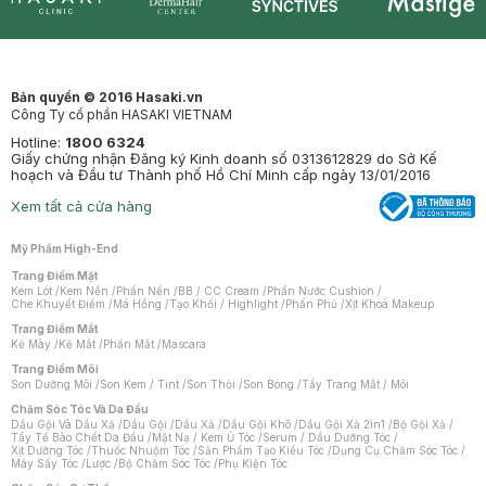
Synctives
Clinic
Dermahair
Mastige
Bản quyền © 2016 Hasaki.vn
Công Ty cổ phần HASAKI VIETNAM
Hotline:
1800 6324
Giấy chứng nhận Đăng ký Kinh doanh số 0313612829 do Sở Kế
hoạch và Đầu tư Thành phố Hồ Chí Minh cấp ngày 13/01/2016
Xem tất cả cửa hàng
Mỹ Phẩm High-End
Trang Điểm Mặt
Kem Lót
/
Kem Nền
/
Phấn Nền
/
BB / CC Cream
/
Phấn Nước Cushion
/
Che Khuyết Điểm
/
Má Hồng
/
Tạo Khối / Highlight
/
Phấn Phủ
/
Xịt Khoá Makeup
Trang Điểm Mắt
Kẻ Mày
/
Kẻ Mắt
/
Phấn Mắt
/
Mascara
Trang Điểm Môi
Son Dưỡng Môi
/
Son Kem / Tint
/
Son Thỏi
/
Son Bóng
/
Tẩy Trang Mắt / Môi
Chăm Sóc Tóc Và Da Đầu
Dầu Gội Và Dầu Xả
/
Dầu Gội
/
Dầu Xả
/
Dầu Gội Khô
/
Dầu Gội Xả 2in1
/
Bộ Gội Xả
/
Tẩy Tế Bào Chết Da Đầu
/
Mặt Nạ / Kem Ủ Tóc
/
Serum / Dầu Dưỡng Tóc
/
Xịt Dưỡng Tóc
/
Thuốc Nhuộm Tóc
/
Sản Phẩm Tạo Kiểu Tóc
/
Dụng Cụ Chăm Sóc Tóc
/
Máy Sấy Tóc
/
Lược
/
Bộ Chăm Sóc Tóc
/
Phụ Kiện Tóc