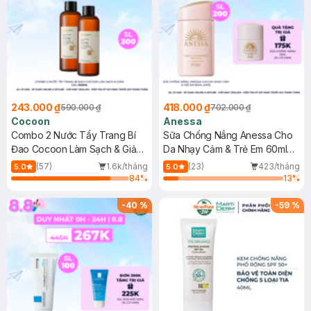
243.000 ₫
418.000 ₫
590.000 ₫
702.000 ₫
Cocoon
Anessa
Combo 2 Nước Tẩy Trang Bí
Sữa Chống Nắng Anessa Cho
Đao Cocoon Làm Sạch & Giảm
Da Nhạy Cảm & Trẻ Em 60ml
Dầu 500ml
(Mới)
(57)
1.6k/tháng
(23)
423/tháng
5.0
5.0
84
%
13
%
-
40
%
-
59
%