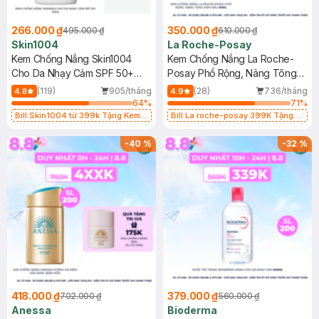
266.000 ₫
350.000 ₫
495.000 ₫
610.000 ₫
Skin1004
La Roche-Posay
Kem Chống Nắng Skin1004
Kem Chống Nắng La Roche-
Cho Da Nhạy Cảm SPF 50+
Posay Phổ Rộng, Nâng Tông
50ml
Kiềm Dầu 50ml
(119)
905/tháng
(28)
736/tháng
4.8
4.9
64
%
71
%
Bill Skin1004 từ 399k Tặng Kem
Bill La roche-posay 399K Tặng
Chống Nắng Cho Da Nhạy Cảm
Gel rửa mặt da dầu nhạy cảm 50ml
SPF 50+ 20ml (SL Có Hạn)
(SL có hạn)
-
40
%
-
32
%
418.000 ₫
379.000 ₫
702.000 ₫
560.000 ₫
Anessa
Bioderma