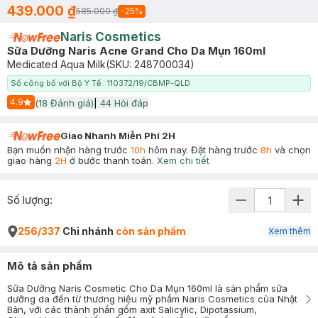
439.000 ₫
585.000 ₫
-
25
%
Naris Cosmetics
Sữa Dưỡng Naris Acne Grand Cho Da Mụn 160ml
Medicated Aqua Milk
(SKU:
248700034
)
Số công bố với Bộ Y Tế : 110372/19/CBMP-QLD
4.9
(
18
Đánh giá)
|
44
Hỏi đáp
Start Icon
Giao Nhanh Miễn Phí 2H
Bạn muốn nhận hàng trước
10h
hôm nay. Đặt hàng trước
8h
và chọn
giao hàng
2H
ở bước thanh toán.
Xem chi tiết
Số lượng:
256/337
Chi nhánh
còn sản phẩm
Xem thêm
Mô tả sản phẩm
Sữa Dưỡng Naris Cosmetic Cho Da Mụn 160ml là sản phẩm sữa
dưỡng da đến từ thương hiệu mỹ phẩm Naris Cosmetics của Nhật
Bản, với các thành phần gồm axit Salicylic, Dipotassium,