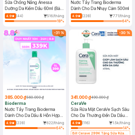
Sữa Chống Nắng Anessa
Nước Tẩy Trang Bioderma
Dưỡng Da Kiềm Dầu 60ml (Bản
Dành Cho Da Nhạy Cảm 500ml
Mới)
(44)
516/tháng
(228)
771/tháng
4.9
4.9
18
%
64
%
-
31
%
-
30
%
385.000 ₫
341.000 ₫
560.000 ₫
490.000 ₫
Bioderma
CeraVe
Nước Tẩy Trang Bioderma
Sữa Rửa Mặt CeraVe Sạch Sâu
Dành Cho Da Dầu & Hỗn Hợp
Cho Da Thường Đến Da Dầu
500ml
473ml
(228)
622/tháng
(116)
1.5k/tháng
4.9
4.9
64
%
14
%
Bill Cerave 299K Tặng Sữa Rửa