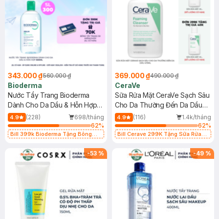
343.000 ₫
369.000 ₫
560.000 ₫
490.000 ₫
Bioderma
CeraVe
Nước Tẩy Trang Bioderma
Sữa Rửa Mặt CeraVe Sạch Sâu
Dành Cho Da Dầu & Hỗn Hợp
Cho Da Thường Đến Da Dầu
500ml
473ml
(228)
698/tháng
(116)
1.4k/tháng
4.9
4.9
62
%
62
%
Bill 399k Bioderma Tặng Bông
Bill Cerave 299K Tặng Sữa Rửa
Tẩy Trang Hộp 50 Miếng (SL có
Mặt Cerave 30ml (SL có hạn)
hạn)
-
53
%
-
49
%