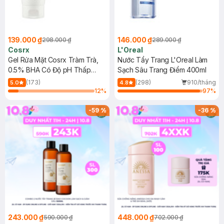
139.000 ₫
146.000 ₫
298.000 ₫
289.000 ₫
Cosrx
L'Oreal
Gel Rửa Mặt Cosrx Tràm Trà,
Nước Tẩy Trang L'Oreal Làm
0.5% BHA Có Độ pH Thấp
Sạch Sâu Trang Điểm 400ml
150ml
(173)
(298)
910/tháng
5.0
4.8
12
%
97
%
-
59
%
-
36
%
243.000 ₫
448.000 ₫
590.000 ₫
702.000 ₫