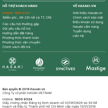
return
nowfree
price
HỖ TRỢ KHÁCH HÀNG
VỀ HASAKI.VN
Hotline:
1800 6324
Giới thiệu Hasaki.vn
(Miễn phí , 08-22h kể cả T7, CN)
Chính sách bảo mật
Điều khoản sử dụng
Các câu hỏi thường gặp
Hasaki cẩm nang
Gửi yêu cầu hỗ trợ
Tuyển dụng
Hướng dẫn đặt hàng
Liên hệ
Phương thức thanh toán
Phương thức vận chuyển
Chính sách đổi trả
Synctives
Clinic
Dermahair
Mastige
Bản quyền © 2016 Hasaki.vn
Công Ty cổ phần HASAKI VIETNAM
Hotline:
1800 6324
Giấy chứng nhận Đăng ký Kinh doanh số 0313612829 do Sở Kế
hoạch và Đầu tư Thành phố Hồ Chí Minh cấp ngày 13/01/2016