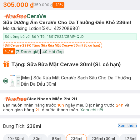
305.000 ₫
350.000 ₫
-
13
%
CeraVe
Sữa Dưỡng Ẩm CeraVe Cho Da Thường Đến Khô 236ml
Moisturising Lotion
(SKU:
422208980
)
Số công bố với Bộ Y Tế : 169171/22/CBMP-QLD
Bill Cerave 299K Tặng Sữa Rửa Mặt Cerave 30ml (SL có hạn)
4.7
(
7
Đánh giá)
|
40
Hỏi đáp
Start Icon
Tặng: Sữa Rửa Mặt Cerave 30ml (SL có hạn)
[Mini] Sữa Rửa Mặt CeraVe Sạch Sâu Cho Da Thường
Đến Da Dầu 30ml
Giao Nhanh Miễn Phí 2H
Bạn muốn nhận hàng trước
10h
ngày mai. Đặt hàng trước
24h
và
chọn giao hàng
2H
ở bước thanh toán.
Xem chi tiết
Xem thêm
Dung Tích
:
236ml
10x30ml
30ml
88ml
236ml
236ml+30ml
473ml