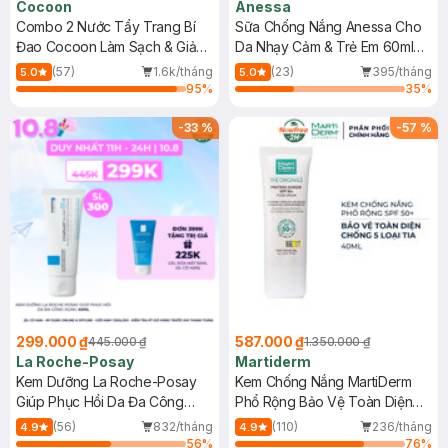
Cocoon
Anessa
Combo 2 Nước Tẩy Trang Bí
Sữa Chống Nắng Anessa Cho
Đao Cocoon Làm Sạch & Giảm
Da Nhạy Cảm & Trẻ Em 60ml
Dầu 500ml
(Mới)
(57)
1.6k/tháng
(23)
395/tháng
5.0
5.0
95
%
35
%
-
33
%
-
57
%
299.000 ₫
587.000 ₫
445.000 ₫
1.350.000 ₫
La Roche-Posay
Martiderm
Kem Dưỡng La Roche-Posay
Kem Chống Nắng MartiDerm
Giúp Phục Hồi Da Đa Công
Phổ Rộng Bảo Vệ Toàn Diện
Dụng 40ml
40ml
(56)
832/tháng
(110)
236/tháng
4.9
4.9
56
%
76
%