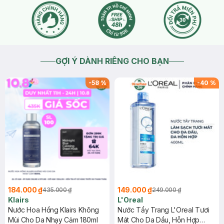
GỢI Ý DÀNH RIÊNG CHO BẠN
-
58
%
-
40
%
184.000 ₫
149.000 ₫
435.000 ₫
249.000 ₫
Klairs
L'Oreal
Nước Hoa Hồng Klairs Không
Nước Tẩy Trang L'Oreal Tươi
Mùi Cho Da Nhạy Cảm 180ml
Mát Cho Da Dầu, Hỗn Hợp