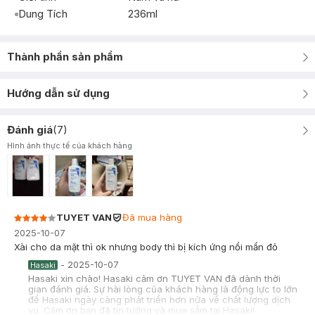
Dung Tích
236ml
Thành phần sản phẩm
Hướng dẫn sử dụng
Đánh giá
(
7
)
Hình ảnh thực tế của khách hàng
TUYET VAN
Đã mua hàng
2025-10-07
Xài cho da mặt thì ok nhưng body thì bị kích ứng nổi mẩn đỏ
-
2025-10-07
Hasaki
Hasaki xin chào! Hasaki cảm ơn TUYET VAN đã dành thời
gian đánh giá. Sự hài lòng của khách hàng là động lực to lớn
để Hasaki ngày càng phát triển hơn nữa về chất lượng dịch
vụ. Cảm ơn bạn đã tin tưởng và mua sắm tại Hasaki!