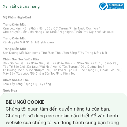
Xem tất cả cửa hàng
Mỹ Phẩm High-End
Trang Điểm Mặt
Kem Lót
/
Kem Nền
/
Phấn Nền
/
BB / CC Cream
/
Phấn Nước Cushion
/
Che Khuyết Điểm
/
Má Hồng
/
Tạo Khối / Highlight
/
Phấn Phủ
/
Xịt Khoá Makeup
Trang Điểm Mắt
Kẻ Mày
/
Kẻ Mắt
/
Phấn Mắt
/
Mascara
Trang Điểm Môi
Son Dưỡng Môi
/
Son Kem / Tint
/
Son Thỏi
/
Son Bóng
/
Tẩy Trang Mắt / Môi
Chăm Sóc Tóc Và Da Đầu
Dầu Gội Và Dầu Xả
/
Dầu Gội
/
Dầu Xả
/
Dầu Gội Khô
/
Dầu Gội Xả 2in1
/
Bộ Gội Xả
/
Tẩy Tế Bào Chết Da Đầu
/
Mặt Nạ / Kem Ủ Tóc
/
Serum / Dầu Dưỡng Tóc
/
Xịt Dưỡng Tóc
/
Thuốc Nhuộm Tóc
/
Sản Phẩm Tạo Kiểu Tóc
/
Dụng Cụ Chăm Sóc Tóc
/
Máy Sấy Tóc
/
Lược
/
Bộ Chăm Sóc Tóc
/
Phụ Kiện Tóc
Chăm Sóc Cơ Thể
Kem Tẩy Lông
/
Dụng Cụ Tẩy Lông
Nước Hoa
Nước Hoa Nữ
/
Nước Hoa Nam
/
Nước Hoa Cao Cấp
/
Xịt Thơm Toàn Thân
/
Nước Hoa Vùng Kín
Notice about cookies usage
BIỂU NGỮ COOKIE
Chăm Sóc Cá Nhân
Chúng tôi quan tâm đến quyền riêng tư của bạn.
Chống Muỗi
/
Khẩu Trang
/
Máy Massage
/
Mặt Nạ Xông Hơi
/
Nước Rửa Tay
/
Sản Phẩm Chăm Sóc Khác
/
Bàn Chải Đánh Răng
/
Bàn Chải Điện
/
Chúng tôi sử dụng các cookie cần thiết để vận hành
Hỗ Trợ Trắng Răng
/
Kem Đánh Răng
/
Máy Tăm Nước
/
Nước Súc Miệng
/
Tăm / Chỉ Nha Khoa
/
Xịt Thơm Miệng
/
Dung Dịch Vệ Sinh
/
Dưỡng Vùng Kín
/
website của chúng tôi và đồng hành cùng bạn trong
Khăn Ướt Vệ Sinh Vùng Kín
/
Băng Vệ Sinh
/
Tampon
/
Bọt Cạo Râu
/
Dao Cạo Râu
/
Máy Cạo Râu