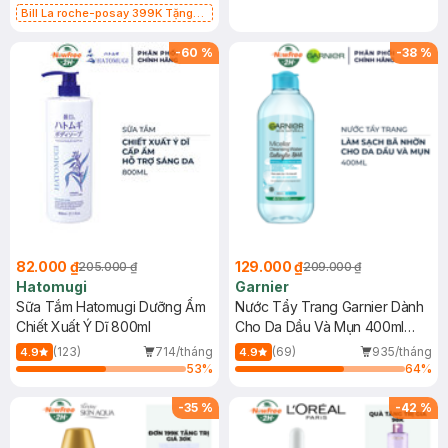
Bill La roche-posay 399K Tặng
Gel rửa mặt da dầu nhạy cảm 50ml
(SL có hạn)
-
60
%
-
38
%
82.000 ₫
129.000 ₫
205.000 ₫
209.000 ₫
Hatomugi
Garnier
Sữa Tắm Hatomugi Dưỡng Ẩm
Nước Tẩy Trang Garnier Dành
Chiết Xuất Ý Dĩ 800ml
Cho Da Dầu Và Mụn 400ml
(Mới)
(123)
714/tháng
(69)
935/tháng
4.9
4.9
53
%
64
%
-
35
%
-
42
%