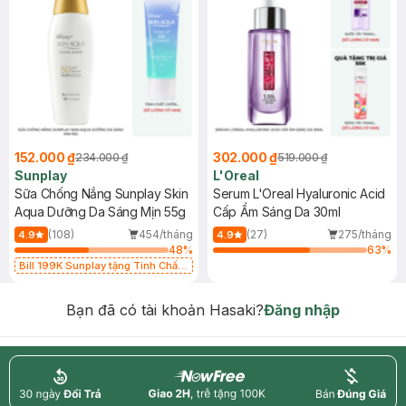
152.000 ₫
302.000 ₫
234.000 ₫
519.000 ₫
Sunplay
L'Oreal
Sữa Chống Nắng Sunplay Skin
Serum L'Oreal Hyaluronic Acid
Aqua Dưỡng Da Sáng Mịn 55g
Cấp Ẩm Sáng Da 30ml
(108)
454/tháng
(27)
275/tháng
4.9
4.9
48
%
63
%
Bill 199K Sunplay tặng Tinh Chất
Chống Nắng 7g trị giá 30K (SL có
hạn)
Bạn đã có tài khoản Hasaki?
Đăng nhập